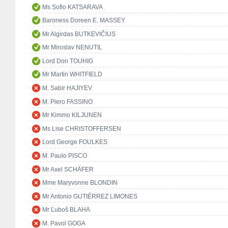
Ms Sofio KATSARAVA
Baroness Doreen E. MASSEY
Mr Algirdas BUTKEVIČIUS
Mr Miroslav NENUTIL
Lord Don TOUHIG
Mr Martin WHITFIELD
M. Sabir HAJIYEV
M. Piero FASSINO
Mr Kimmo KILJUNEN
Ms Lise CHRISTOFFERSEN
Lord George FOULKES
M. Paulo PISCO
Mr Axel SCHÄFER
Mme Maryvonne BLONDIN
Mr Antonio GUTIÉRREZ LIMONES
Mr Ľuboš BLAHA
M. Pavol GOGA