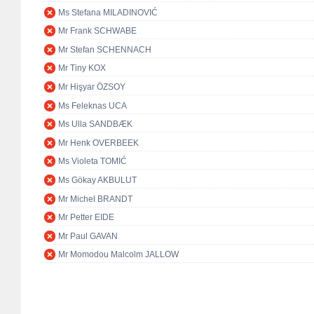
Ms Stefana MILADINOVIĆ
Mr Frank SCHWABE
Mr Stefan SCHENNACH
Mr Tiny KOX
Mr Hişyar ÖZSOY
Ms Feleknas UCA
Ms Ulla SANDBÆK
Mr Henk OVERBEEK
Ms Violeta TOMIĆ
Ms Gökay AKBULUT
Mr Michel BRANDT
Mr Petter EIDE
Mr Paul GAVAN
Mr Momodou Malcolm JALLOW