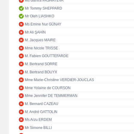
Ms Ganira PASHAYEVA
Mr Tommy SHEPPARD
Mr Oleh LIASHKO
Ms Emine Nur GÜNAY
Mr Ali ŞAHİN
M. Jacques MAIRE
Mme Nicole TRISSE
M. Fabien GOUTTEFARDE
M. Bertrand SORRE
M. Bertrand BOUYX
Mme Marie-Christine VERDIER-JOUCLAS
Mme Yolaine de COURSON
Mme Jennifer DE TEMMERMAN
M. Bernard CAZEAU
M. André GATTOLIN
Ms Arzu ERDEM
Mr Simone BILLI