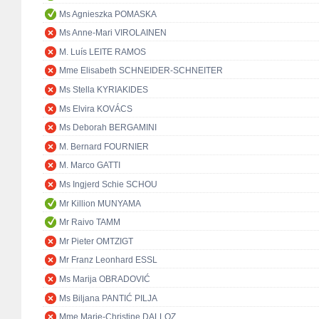
Ms Agnieszka POMASKA
Ms Anne-Mari VIROLAINEN
M. Luís LEITE RAMOS
Mme Elisabeth SCHNEIDER-SCHNEITER
Ms Stella KYRIAKIDES
Ms Elvira KOVÁCS
Ms Deborah BERGAMINI
M. Bernard FOURNIER
M. Marco GATTI
Ms Ingjerd Schie SCHOU
Mr Killion MUNYAMA
Mr Raivo TAMM
Mr Pieter OMTZIGT
Mr Franz Leonhard ESSL
Ms Marija OBRADOVIĆ
Ms Biljana PANTIĆ PILJA
Mme Marie-Christine DALLOZ