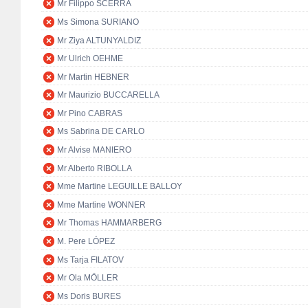
Mr Filippo SCERRA
Ms Simona SURIANO
Mr Ziya ALTUNYALDIZ
Mr Ulrich OEHME
Mr Martin HEBNER
Mr Maurizio BUCCARELLA
Mr Pino CABRAS
Ms Sabrina DE CARLO
Mr Alvise MANIERO
Mr Alberto RIBOLLA
Mme Martine LEGUILLE BALLOY
Mme Martine WONNER
Mr Thomas HAMMARBERG
M. Pere LÓPEZ
Ms Tarja FILATOV
Mr Ola MÖLLER
Ms Doris BURES