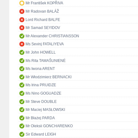
Mr František KOPŘIVA
Mr Radovan BALÁŽ
Lord Richard BALFE
Mr Samad SEYIDOV
Mr Alexander CHRISTIANSSON
Ms Sevinj FATALIYEVA
Mr John HOWELL
Ms Rita TAMAŠUNIENĖ
Ms Iwona ARENT
Mr Włodzimierz BERNACKI
Ms Irina PRUIDZE
Ms Nino GOGUADZE
Mr Steve DOUBLE
Mr Maciej MASŁOWSKI
Mr Błażej PARDA
Mr Oleksii GONCHARENKO
Sir Edward LEIGH