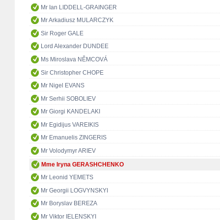
Mr Ian LIDDELL-GRAINGER
Mr Arkadiusz MULARCZYK
Sir Roger GALE
Lord Alexander DUNDEE
Ms Miroslava NĚMCOVÁ
Sir Christopher CHOPE
Mr Nigel EVANS
Mr Serhii SOBOLIEV
Mr Giorgi KANDELAKI
Mr Egidijus VAREIKIS
Mr Emanuelis ZINGERIS
Mr Volodymyr ARIEV
Mme Iryna GERASHCHENKO
Mr Leonid YEMETS
Mr Georgii LOGVYNSKYI
Mr Boryslav BEREZA
Mr Viktor IELENSKYI