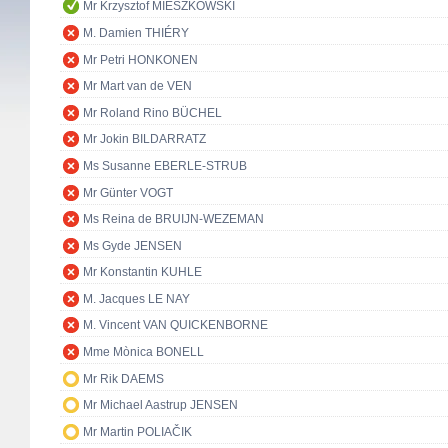
Mr Krzysztof MIESZKOWSKI
M. Damien THIÉRY
Mr Petri HONKONEN
Mr Mart van de VEN
Mr Roland Rino BÜCHEL
Mr Jokin BILDARRATZ
Ms Susanne EBERLE-STRUB
Mr Günter VOGT
Ms Reina de BRUIJN-WEZEMAN
Ms Gyde JENSEN
Mr Konstantin KUHLE
M. Jacques LE NAY
M. Vincent VAN QUICKENBORNE
Mme Mònica BONELL
Mr Rik DAEMS
Mr Michael Aastrup JENSEN
Mr Martin POLIAČIK