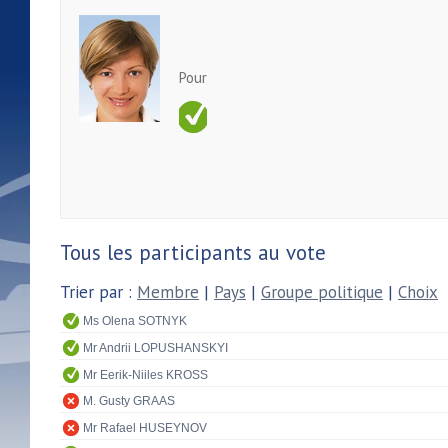
Pour
Tous les participants au vote
Trier par :
Membre
|
Pays
|
Groupe politique
|
Choix
Ms Olena SOTNYK
Mr Andrii LOPUSHANSKYI
Mr Eerik-Niiles KROSS
M. Gusty GRAAS
Mr Rafael HUSEYNOV