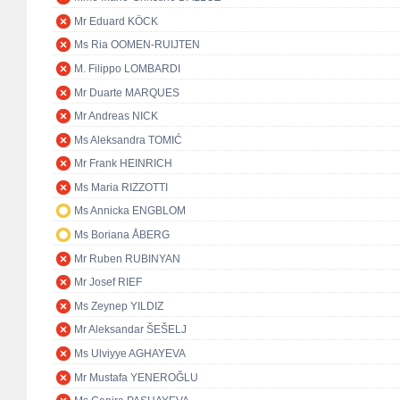
Mr Eduard KÖCK
Ms Ria OOMEN-RUIJTEN
M. Filippo LOMBARDI
Mr Duarte MARQUES
Mr Andreas NICK
Ms Aleksandra TOMIĆ
Mr Frank HEINRICH
Ms Maria RIZZOTTI
Ms Annicka ENGBLOM
Ms Boriana ÅBERG
Mr Ruben RUBINYAN
Mr Josef RIEF
Ms Zeynep YILDIZ
Mr Aleksandar ŠEŠELJ
Ms Ulviyye AGHAYEVA
Mr Mustafa YENEROĞLU