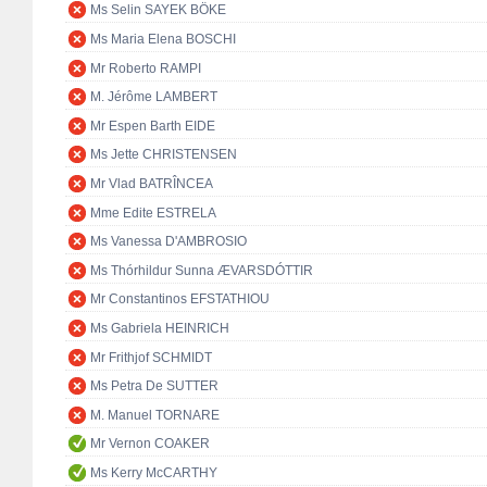
Ms Selin SAYEK BÖKE
Ms Maria Elena BOSCHI
Mr Roberto RAMPI
M. Jérôme LAMBERT
Mr Espen Barth EIDE
Ms Jette CHRISTENSEN
Mr Vlad BATRÎNCEA
Mme Edite ESTRELA
Ms Vanessa D'AMBROSIO
Ms Thórhildur Sunna ÆVARSDÓTTIR
Mr Constantinos EFSTATHIOU
Ms Gabriela HEINRICH
Mr Frithjof SCHMIDT
Ms Petra De SUTTER
M. Manuel TORNARE
Mr Vernon COAKER
Ms Kerry McCARTHY