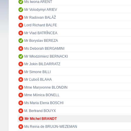
Ms Iwona ARENT
Mr Volodymyr ARIEV
Mr Radovan BALÁŽ
Lord Richard BALFE
Mr Vlad BATRÎNCEA
Mr Boryslav BEREZA
Ms Deborah BERGAMINI
Mr Włodzimierz BERNACKI
Mr Jokin BILDARRATZ
Mr Simone BILLI
Mr Ľuboš BLAHA
Mme Maryvonne BLONDIN
Mme Mònica BONELL
Ms Maria Elena BOSCHI
M. Bertrand BOUYX
Mr Michel BRANDT
Ms Reina de BRUIJN-WEZEMAN