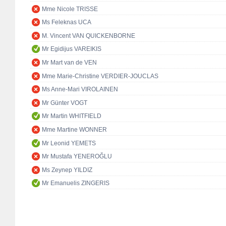
Mme Nicole TRISSE
Ms Feleknas UCA
M. Vincent VAN QUICKENBORNE
Mr Egidijus VAREIKIS
Mr Mart van de VEN
Mme Marie-Christine VERDIER-JOUCLAS
Ms Anne-Mari VIROLAINEN
Mr Günter VOGT
Mr Martin WHITFIELD
Mme Martine WONNER
Mr Leonid YEMETS
Mr Mustafa YENEROĞLU
Ms Zeynep YILDIZ
Mr Emanuelis ZINGERIS