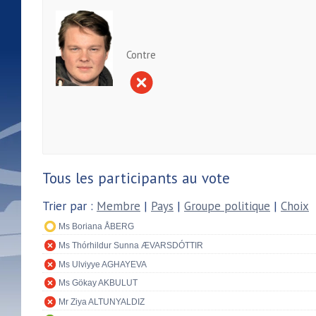
Contre
Tous les participants au vote
Trier par :
Membre
|
Pays
|
Groupe politique
|
Choix
Ms Boriana ÅBERG
Ms Thórhildur Sunna ÆVARSDÓTTIR
Ms Ulviyye AGHAYEVA
Ms Gökay AKBULUT
Mr Ziya ALTUNYALDIZ