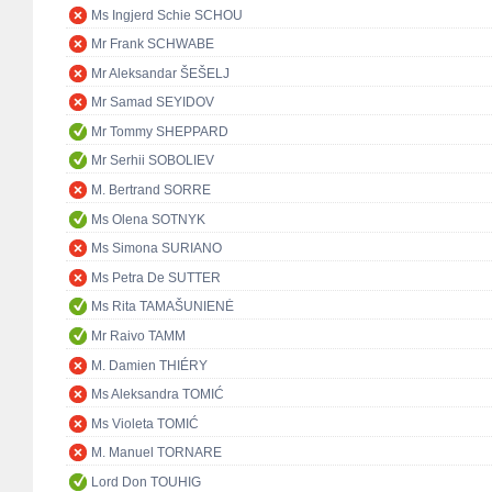
Ms Ingjerd Schie SCHOU
Mr Frank SCHWABE
Mr Aleksandar ŠEŠELJ
Mr Samad SEYIDOV
Mr Tommy SHEPPARD
Mr Serhii SOBOLIEV
M. Bertrand SORRE
Ms Olena SOTNYK
Ms Simona SURIANO
Ms Petra De SUTTER
Ms Rita TAMAŠUNIENĖ
Mr Raivo TAMM
M. Damien THIÉRY
Ms Aleksandra TOMIĆ
Ms Violeta TOMIĆ
M. Manuel TORNARE
Lord Don TOUHIG