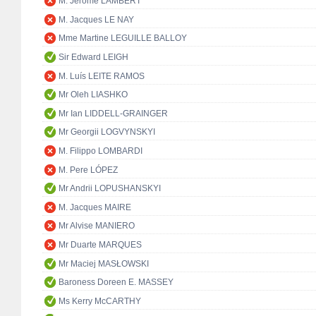
M. Jérôme LAMBERT
M. Jacques LE NAY
Mme Martine LEGUILLE BALLOY
Sir Edward LEIGH
M. Luís LEITE RAMOS
Mr Oleh LIASHKO
Mr Ian LIDDELL-GRAINGER
Mr Georgii LOGVYNSKYI
M. Filippo LOMBARDI
M. Pere LÓPEZ
Mr Andrii LOPUSHANSKYI
M. Jacques MAIRE
Mr Alvise MANIERO
Mr Duarte MARQUES
Mr Maciej MASŁOWSKI
Baroness Doreen E. MASSEY
Ms Kerry McCARTHY