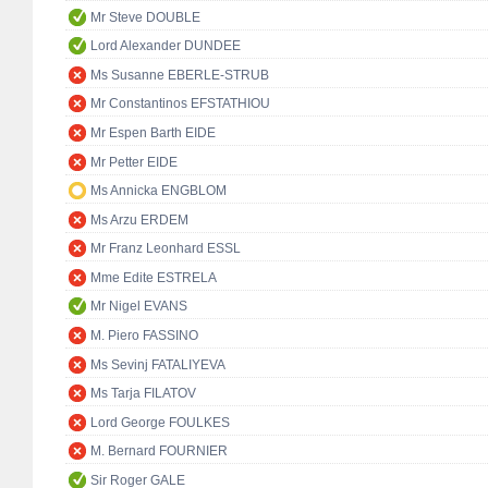
Mr Steve DOUBLE
Lord Alexander DUNDEE
Ms Susanne EBERLE-STRUB
Mr Constantinos EFSTATHIOU
Mr Espen Barth EIDE
Mr Petter EIDE
Ms Annicka ENGBLOM
Ms Arzu ERDEM
Mr Franz Leonhard ESSL
Mme Edite ESTRELA
Mr Nigel EVANS
M. Piero FASSINO
Ms Sevinj FATALIYEVA
Ms Tarja FILATOV
Lord George FOULKES
M. Bernard FOURNIER
Sir Roger GALE