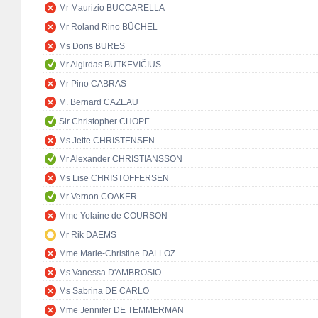
Mr Maurizio BUCCARELLA
Mr Roland Rino BÜCHEL
Ms Doris BURES
Mr Algirdas BUTKEVIČIUS
Mr Pino CABRAS
M. Bernard CAZEAU
Sir Christopher CHOPE
Ms Jette CHRISTENSEN
Mr Alexander CHRISTIANSSON
Ms Lise CHRISTOFFERSEN
Mr Vernon COAKER
Mme Yolaine de COURSON
Mr Rik DAEMS
Mme Marie-Christine DALLOZ
Ms Vanessa D'AMBROSIO
Ms Sabrina DE CARLO
Mme Jennifer DE TEMMERMAN