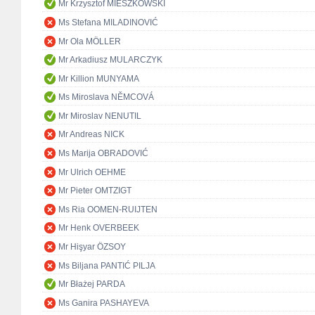
Mr Krzysztof MIESZKOWSKI
Ms Stefana MILADINOVIĆ
Mr Ola MÖLLER
Mr Arkadiusz MULARCZYK
Mr Killion MUNYAMA
Ms Miroslava NĚMCOVÁ
Mr Miroslav NENUTIL
Mr Andreas NICK
Ms Marija OBRADOVIĆ
Mr Ulrich OEHME
Mr Pieter OMTZIGT
Ms Ria OOMEN-RUIJTEN
Mr Henk OVERBEEK
Mr Hişyar ÖZSOY
Ms Biljana PANTIĆ PILJA
Mr Błażej PARDA
Ms Ganira PASHAYEVA