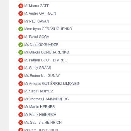
M. Marco GATTI
M. André GATTOLIN
Mr Paul GAVAN
Mme Iryna GERASHCHENKO
M. Pavol GOGA
Ms Nino GOGUADZE
Mr Oleksii GONCHARENKO
M. Fabien GOUTTEFARDE
M. Gusty GRAAS
Ms Emine Nur GÜNAY
Mr Antonio GUTIÉRREZ LIMONES
M. Sabir HAJIYEV
Mr Thomas HAMMARBERG
Mr Martin HEBNER
Mr Frank HEINRICH
Ms Gabriela HEINRICH
Mr Petri HONKONEN