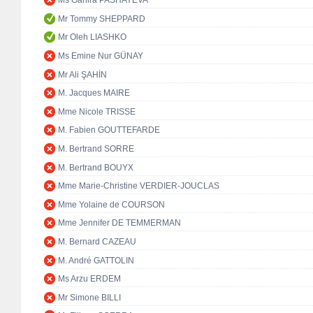
Ms Ganira PASHAYEVA
Mr Tommy SHEPPARD
Mr Oleh LIASHKO
Ms Emine Nur GÜNAY
Mr Ali ŞAHİN
M. Jacques MAIRE
Mme Nicole TRISSE
M. Fabien GOUTTEFARDE
M. Bertrand SORRE
M. Bertrand BOUYX
Mme Marie-Christine VERDIER-JOUCLAS
Mme Yolaine de COURSON
Mme Jennifer DE TEMMERMAN
M. Bernard CAZEAU
M. André GATTOLIN
Ms Arzu ERDEM
Mr Simone BILLI