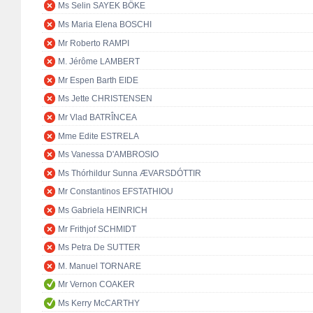
Ms Selin SAYEK BÖKE
Ms Maria Elena BOSCHI
Mr Roberto RAMPI
M. Jérôme LAMBERT
Mr Espen Barth EIDE
Ms Jette CHRISTENSEN
Mr Vlad BATRÎNCEA
Mme Edite ESTRELA
Ms Vanessa D'AMBROSIO
Ms Thórhildur Sunna ÆVARSDÓTTIR
Mr Constantinos EFSTATHIOU
Ms Gabriela HEINRICH
Mr Frithjof SCHMIDT
Ms Petra De SUTTER
M. Manuel TORNARE
Mr Vernon COAKER
Ms Kerry McCARTHY