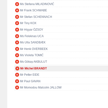
Ms Stefana MILADINOVIĆ
Mr Frank SCHWABE
Mr Stefan SCHENNACH
Mr Tiny KOX
Mr Hişyar ÖZSOY
Ms Feleknas UCA
Ms Ulla SANDBÆK
Mr Henk OVERBEEK
Ms Violeta TOMIĆ
Ms Gökay AKBULUT
Mr Michel BRANDT
Mr Petter EIDE
Mr Paul GAVAN
Mr Momodou Malcolm JALLOW