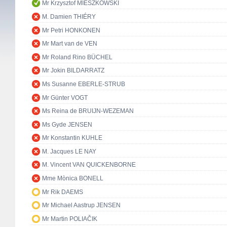
Mr Krzysztof MIESZKOWSKI
M. Damien THIÉRY
Mr Petri HONKONEN
Mr Mart van de VEN
Mr Roland Rino BÜCHEL
Mr Jokin BILDARRATZ
Ms Susanne EBERLE-STRUB
Mr Günter VOGT
Ms Reina de BRUIJN-WEZEMAN
Ms Gyde JENSEN
Mr Konstantin KUHLE
M. Jacques LE NAY
M. Vincent VAN QUICKENBORNE
Mme Mònica BONELL
Mr Rik DAEMS
Mr Michael Aastrup JENSEN
Mr Martin POLIAČIK