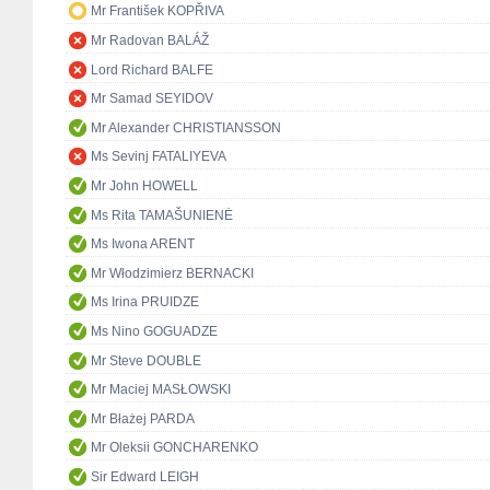
Mr František KOPŘIVA
Mr Radovan BALÁŽ
Lord Richard BALFE
Mr Samad SEYIDOV
Mr Alexander CHRISTIANSSON
Ms Sevinj FATALIYEVA
Mr John HOWELL
Ms Rita TAMAŠUNIENĖ
Ms Iwona ARENT
Mr Włodzimierz BERNACKI
Ms Irina PRUIDZE
Ms Nino GOGUADZE
Mr Steve DOUBLE
Mr Maciej MASŁOWSKI
Mr Błażej PARDA
Mr Oleksii GONCHARENKO
Sir Edward LEIGH