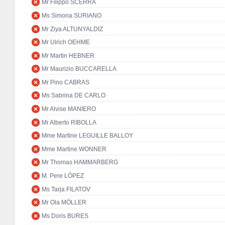
Mr Filippo SCERRA
Ms Simona SURIANO
Mr Ziya ALTUNYALDIZ
Mr Ulrich OEHME
Mr Martin HEBNER
Mr Maurizio BUCCARELLA
Mr Pino CABRAS
Ms Sabrina DE CARLO
Mr Alvise MANIERO
Mr Alberto RIBOLLA
Mme Martine LEGUILLE BALLOY
Mme Martine WONNER
Mr Thomas HAMMARBERG
M. Pere LÓPEZ
Ms Tarja FILATOV
Mr Ola MÖLLER
Ms Doris BURES