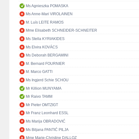
Ms Agnieszka POMASKA
Ms Anne-Mari VIROLAINEN
M. Luís LEITE RAMOS
Mme Elisabeth SCHNEIDER-SCHNEITER
Ms Stella KYRIAKIDES
Ms Elvira KOVÁCS
Ms Deborah BERGAMINI
M. Bernard FOURNIER
M. Marco GATTI
Ms Ingjerd Schie SCHOU
Mr Killion MUNYAMA
Mr Raivo TAMM
Mr Pieter OMTZIGT
Mr Franz Leonhard ESSL
Ms Marija OBRADOVIĆ
Ms Biljana PANTIĆ PILJA
Mme Marie-Christine DALLOZ