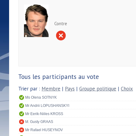
Contre
Tous les participants au vote
Trier par :
Membre
|
Pays
|
Groupe politique
|
Choix
Ms Olena SOTNYK
Mr Andrii LOPUSHANSKYI
Mr Eerik-Niiles KROSS
M. Gusty GRAAS
Mr Rafael HUSEYNOV