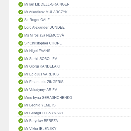
Mr Ian LIDDELL-GRAINGER
Mr Arkadiusz MULARCZYK
Sir Roger GALE
Lord Alexander DUNDEE
Ms Miroslava NĚMCOVÁ
Sir Christopher CHOPE
Mr Nigel EVANS
Mr Serhii SOBOLIEV
Mr Giorgi KANDELAKI
Mr Egidijus VAREIKIS
Mr Emanuelis ZINGERIS
Mr Volodymyr ARIEV
Mme Iryna GERASHCHENKO
Mr Leonid YEMETS
Mr Georgii LOGVYNSKYI
Mr Boryslav BEREZA
Mr Viktor IELENSKYI