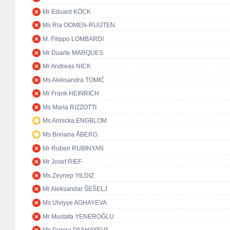
Mr Eduard KÖCK
Ms Ria OOMEN-RUIJTEN
M. Filippo LOMBARDI
Mr Duarte MARQUES
Mr Andreas NICK
Ms Aleksandra TOMIĆ
Mr Frank HEINRICH
Ms Maria RIZZOTTI
Ms Annicka ENGBLOM
Ms Boriana ÅBERG
Mr Ruben RUBINYAN
Mr Josef RIEF
Ms Zeynep YILDIZ
Mr Aleksandar ŠEŠELJ
Ms Ulviyye AGHAYEVA
Mr Mustafa YENEROĞLU