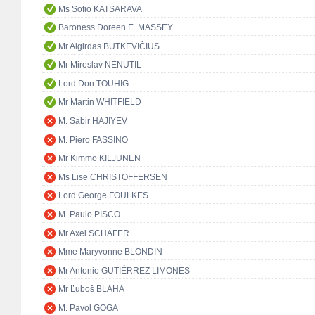
Ms Sofio KATSARAVA
Baroness Doreen E. MASSEY
Mr Algirdas BUTKEVIČIUS
Mr Miroslav NENUTIL
Lord Don TOUHIG
Mr Martin WHITFIELD
M. Sabir HAJIYEV
M. Piero FASSINO
Mr Kimmo KILJUNEN
Ms Lise CHRISTOFFERSEN
Lord George FOULKES
M. Paulo PISCO
Mr Axel SCHÄFER
Mme Maryvonne BLONDIN
Mr Antonio GUTIÉRREZ LIMONES
Mr Ľuboš BLAHA
M. Pavol GOGA