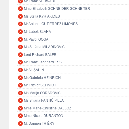
Mr Frank SCHWABE
Mme Elisabeth SCHNEIDER-SCHNEITER
Ms Stella KYRIAKIDES
Mr Antonio GUTIÉRREZ LIMONES
Mr Ľuboš BLAHA
M. Pavol GOGA
Ms Stefana MILADINOVIĆ
Lord Richard BALFE
Mr Franz Leonhard ESSL
Mr Ali ŞAHİN
Ms Gabriela HEINRICH
Mr Frithjof SCHMIDT
Ms Marija OBRADOVIĆ
Ms Biljana PANTIĆ PILJA
Mme Marie-Christine DALLOZ
Mme Nicole DURANTON
M. Damien THIÉRY