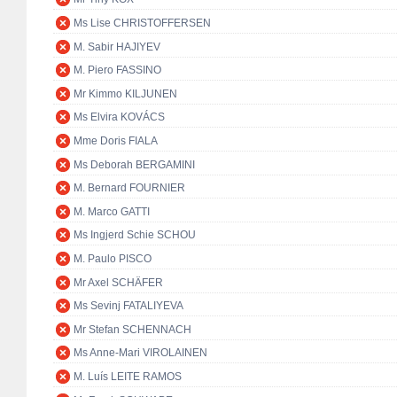
Ms Lise CHRISTOFFERSEN
M. Sabir HAJIYEV
M. Piero FASSINO
Mr Kimmo KILJUNEN
Ms Elvira KOVÁCS
Mme Doris FIALA
Ms Deborah BERGAMINI
M. Bernard FOURNIER
M. Marco GATTI
Ms Ingjerd Schie SCHOU
M. Paulo PISCO
Mr Axel SCHÄFER
Ms Sevinj FATALIYEVA
Mr Stefan SCHENNACH
Ms Anne-Mari VIROLAINEN
M. Luís LEITE RAMOS