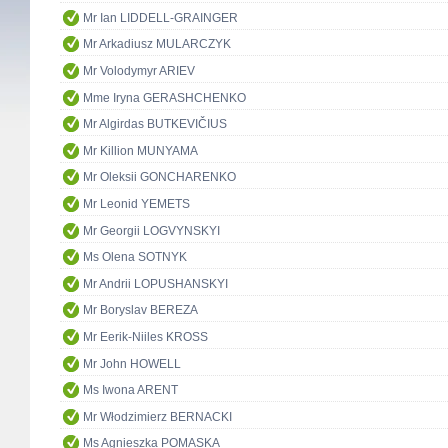
Mr Ian LIDDELL-GRAINGER
Mr Arkadiusz MULARCZYK
Mr Volodymyr ARIEV
Mme Iryna GERASHCHENKO
Mr Algirdas BUTKEVIČIUS
Mr Killion MUNYAMA
Mr Oleksii GONCHARENKO
Mr Leonid YEMETS
Mr Georgii LOGVYNSKYI
Ms Olena SOTNYK
Mr Andrii LOPUSHANSKYI
Mr Boryslav BEREZA
Mr Eerik-Niiles KROSS
Mr John HOWELL
Ms Iwona ARENT
Mr Włodzimierz BERNACKI
Ms Agnieszka POMASKA