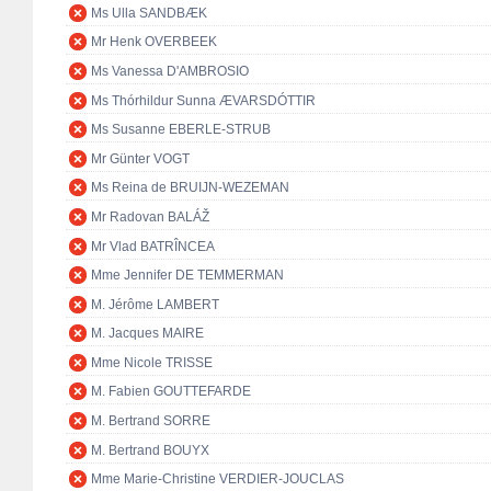
Ms Ulla SANDBÆK
Mr Henk OVERBEEK
Ms Vanessa D'AMBROSIO
Ms Thórhildur Sunna ÆVARSDÓTTIR
Ms Susanne EBERLE-STRUB
Mr Günter VOGT
Ms Reina de BRUIJN-WEZEMAN
Mr Radovan BALÁŽ
Mr Vlad BATRÎNCEA
Mme Jennifer DE TEMMERMAN
M. Jérôme LAMBERT
M. Jacques MAIRE
Mme Nicole TRISSE
M. Fabien GOUTTEFARDE
M. Bertrand SORRE
M. Bertrand BOUYX
Mme Marie-Christine VERDIER-JOUCLAS