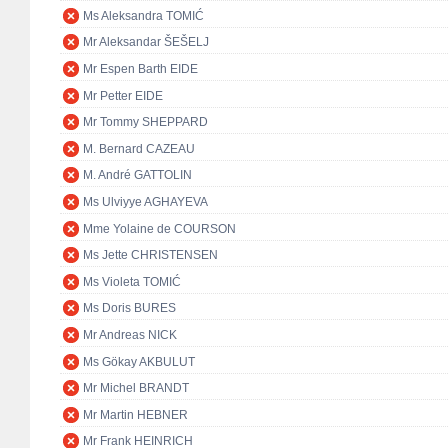
Ms Aleksandra TOMIĆ
Mr Aleksandar ŠEŠELJ
Mr Espen Barth EIDE
Mr Petter EIDE
Mr Tommy SHEPPARD
M. Bernard CAZEAU
M. André GATTOLIN
Ms Ulviyye AGHAYEVA
Mme Yolaine de COURSON
Ms Jette CHRISTENSEN
Ms Violeta TOMIĆ
Ms Doris BURES
Mr Andreas NICK
Ms Gökay AKBULUT
Mr Michel BRANDT
Mr Martin HEBNER
Mr Frank HEINRICH