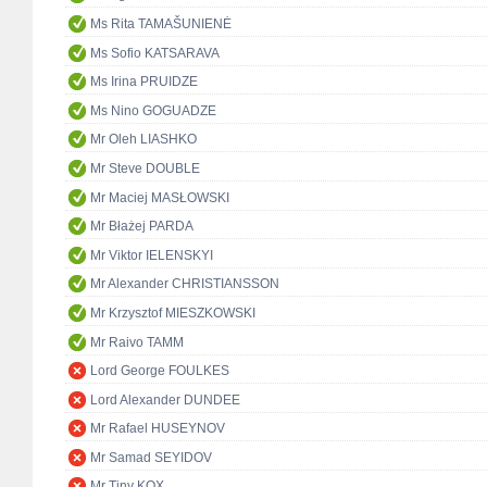
Ms Rita TAMAŠUNIENĖ
Ms Sofio KATSARAVA
Ms Irina PRUIDZE
Ms Nino GOGUADZE
Mr Oleh LIASHKO
Mr Steve DOUBLE
Mr Maciej MASŁOWSKI
Mr Błażej PARDA
Mr Viktor IELENSKYI
Mr Alexander CHRISTIANSSON
Mr Krzysztof MIESZKOWSKI
Mr Raivo TAMM
Lord George FOULKES
Lord Alexander DUNDEE
Mr Rafael HUSEYNOV
Mr Samad SEYIDOV
Mr Tiny KOX