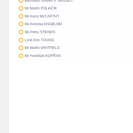
Baroness Doreen E. MASSEY
Mr Martin POLIAČIK
Ms Kerry McCARTHY
Ms Annicka ENGBLOM
Ms Petra STIENEN
Lord Don TOUHIG
Mr Martin WHITFIELD
Mr František KOPŘIVA