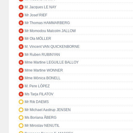
M. Jacques LE NAY
Mr Josef RIEF
Mr Thomas HAMMARBERG
Mr Momodou Malcolm JALLOW
Mr Ola MÖLLER
M. Vincent VAN QUICKENBORNE
Mr Ruben RUBINYAN
Mme Martine LEGUILLE BALLOY
Mme Martine WONNER
Mme Mònica BONELL
M. Pere LÓPEZ
Ms Tarja FILATOV
Mr Rik DAEMS
Mr Michael Aastrup JENSEN
Ms Boriana ÅBERG
Mr Miroslav NENUTIL