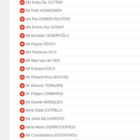
Ms Petra De SUTTER
Mr Petri HONKONEN
Ms Ria OOMEN-RUIJTEN
Ms Emine Nur GÜNAY
Mr Mustafa YENEROĞLU
Mr Hişyar ÖZSOY
Ms Feleknas UCA
Mr Mart van de VEN
Mr Eduard KÖCK
Mr Roland Rino BÜCHEL
M. Manuel TORNARE
M. Filippo LOMBARDI
Mr Duarte MARQUES
Mme Edite ESTRELA
Mr Jokin BILDARRATZ
Mme Miren GORROTXATEGI
Mr Constantinos EFSTATHIOU