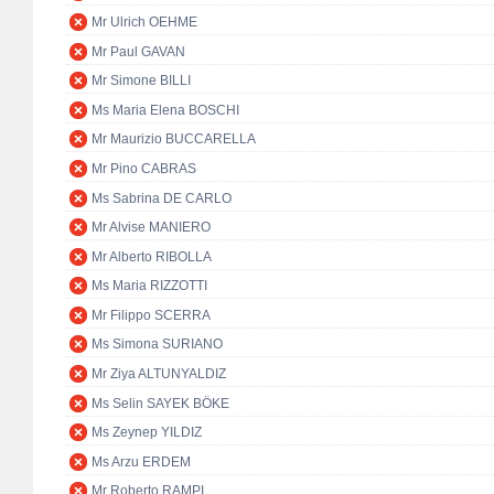
Mr Ulrich OEHME
Mr Paul GAVAN
Mr Simone BILLI
Ms Maria Elena BOSCHI
Mr Maurizio BUCCARELLA
Mr Pino CABRAS
Ms Sabrina DE CARLO
Mr Alvise MANIERO
Mr Alberto RIBOLLA
Ms Maria RIZZOTTI
Mr Filippo SCERRA
Ms Simona SURIANO
Mr Ziya ALTUNYALDIZ
Ms Selin SAYEK BÖKE
Ms Zeynep YILDIZ
Ms Arzu ERDEM
Mr Roberto RAMPI