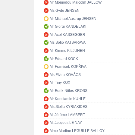
Mr Momodou Malcolm JALLOW
Ms Gyde JENSEN
Mr Michael Aastrup JENSEN
Mr Giorgi KANDELAKI
Mr Axel KASSEGGER
Ms Sofio KATSARAVA
Mr Kimmo KILJUNEN
Mr Eduard KÖCK
Mr František KOPŘIVA
Ms Elvira KOVÁCS
Mr Tiny KOX
Mr Eerik-Niiles KROSS
Mr Konstantin KUHLE
Ms Stella KYRIAKIDES
M. Jérôme LAMBERT
M. Jacques LE NAY
Mme Martine LEGUILLE BALLOY