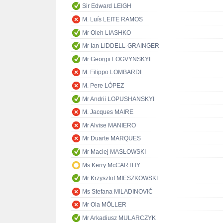
Sir Edward LEIGH
M. Luís LEITE RAMOS
Mr Oleh LIASHKO
Mr Ian LIDDELL-GRAINGER
Mr Georgii LOGVYNSKYI
M. Filippo LOMBARDI
M. Pere LÓPEZ
Mr Andrii LOPUSHANSKYI
M. Jacques MAIRE
Mr Alvise MANIERO
Mr Duarte MARQUES
Mr Maciej MASŁOWSKI
Ms Kerry McCARTHY
Mr Krzysztof MIESZKOWSKI
Ms Stefana MILADINOVIĆ
Mr Ola MÖLLER
Mr Arkadiusz MULARCZYK