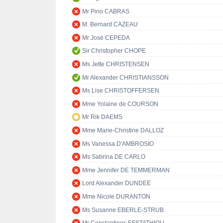
Mr Pino CABRAS
M. Bernard CAZEAU
Mr José CEPEDA
Sir Christopher CHOPE
Ms Jette CHRISTENSEN
Mr Alexander CHRISTIANSSON
Ms Lise CHRISTOFFERSEN
Mme Yolaine de COURSON
Mr Rik DAEMS
Mme Marie-Christine DALLOZ
Ms Vanessa D'AMBROSIO
Ms Sabrina DE CARLO
Mme Jennifer DE TEMMERMAN
Lord Alexander DUNDEE
Mme Nicole DURANTON
Ms Susanne EBERLE-STRUB