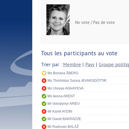
No vote / Pas de vote
Tous les participants au vote
Trier par :
Membre
|
Pays
|
Groupe politi
Ms Boriana ÅBERG
Ms Thórhildur Sunna ÆVARSDÓTTIR
Ms Ulviyye AGHAYEVA
Ms Iwona ARENT
Mr Volodymyr ARIEV
Mr Kamil AYDIN
Mr David BAKRADZE
Mr Radovan BALÁŽ