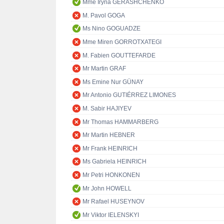
Mme Iryna GERASHCHENKO
M. Pavol GOGA
Ms Nino GOGUADZE
Mme Miren GORROTXATEGI
M. Fabien GOUTTEFARDE
Mr Martin GRAF
Ms Emine Nur GÜNAY
Mr Antonio GUTIÉRREZ LIMONES
M. Sabir HAJIYEV
Mr Thomas HAMMARBERG
Mr Martin HEBNER
Mr Frank HEINRICH
Ms Gabriela HEINRICH
Mr Petri HONKONEN
Mr John HOWELL
Mr Rafael HUSEYNOV
Mr Viktor IELENSKYI