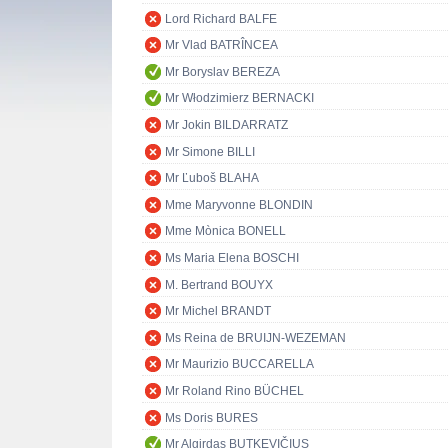
Lord Richard BALFE
Mr Vlad BATRÎNCEA
Mr Boryslav BEREZA
Mr Włodzimierz BERNACKI
Mr Jokin BILDARRATZ
Mr Simone BILLI
Mr Ľuboš BLAHA
Mme Maryvonne BLONDIN
Mme Mònica BONELL
Ms Maria Elena BOSCHI
M. Bertrand BOUYX
Mr Michel BRANDT
Ms Reina de BRUIJN-WEZEMAN
Mr Maurizio BUCCARELLA
Mr Roland Rino BÜCHEL
Ms Doris BURES
Mr Algirdas BUTKEVIČIUS