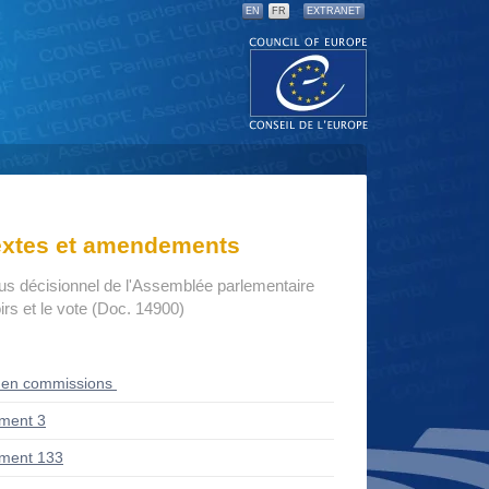
EN
FR
EXTRANET
textes et amendements
us décisionnel de l'Assemblée parlementaire
rs et le vote (Doc. 14900)
 en commissions
ment 3
ment 133