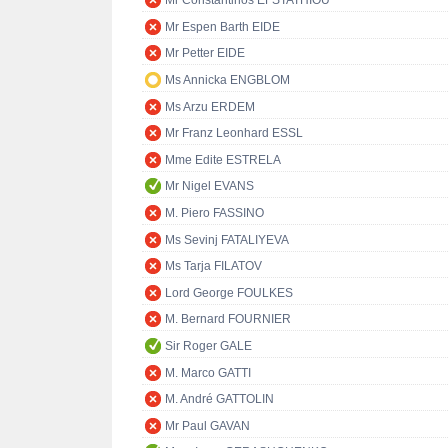
Mr Constantinos EFSTATHIOU
Mr Espen Barth EIDE
Mr Petter EIDE
Ms Annicka ENGBLOM
Ms Arzu ERDEM
Mr Franz Leonhard ESSL
Mme Edite ESTRELA
Mr Nigel EVANS
M. Piero FASSINO
Ms Sevinj FATALIYEVA
Ms Tarja FILATOV
Lord George FOULKES
M. Bernard FOURNIER
Sir Roger GALE
M. Marco GATTI
M. André GATTOLIN
Mr Paul GAVAN