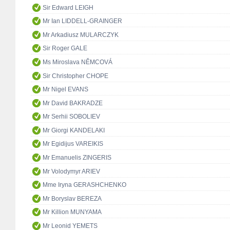
Sir Edward LEIGH
Mr Ian LIDDELL-GRAINGER
Mr Arkadiusz MULARCZYK
Sir Roger GALE
Ms Miroslava NĚMCOVÁ
Sir Christopher CHOPE
Mr Nigel EVANS
Mr David BAKRADZE
Mr Serhii SOBOLIEV
Mr Giorgi KANDELAKI
Mr Egidijus VAREIKIS
Mr Emanuelis ZINGERIS
Mr Volodymyr ARIEV
Mme Iryna GERASHCHENKO
Mr Boryslav BEREZA
Mr Killion MUNYAMA
Mr Leonid YEMETS