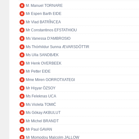
M. Manuel TORNARE
Mr Espen Barth EIDE
Mr Vlad BATRÎNCEA
Mr Constantinos EFSTATHIOU
Ms Vanessa D'AMBROSIO
Ms Thórhildur Sunna ÆVARSDÓTTIR
Ms Ulla SANDBÆK
Mr Henk OVERBEEK
Mr Petter EIDE
Mme Miren GORROTXATEGI
Mr Hişyar ÖZSOY
Ms Feleknas UCA
Ms Violeta TOMIĆ
Ms Gökay AKBULUT
Mr Michel BRANDT
Mr Paul GAVAN
Mr Momodou Malcolm JALLOW