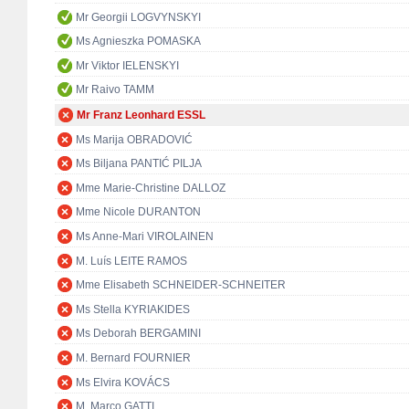
Mr Georgii LOGVYNSKYI
Ms Agnieszka POMASKA
Mr Viktor IELENSKYI
Mr Raivo TAMM
Mr Franz Leonhard ESSL
Ms Marija OBRADOVIĆ
Ms Biljana PANTIĆ PILJA
Mme Marie-Christine DALLOZ
Mme Nicole DURANTON
Ms Anne-Mari VIROLAINEN
M. Luís LEITE RAMOS
Mme Elisabeth SCHNEIDER-SCHNEITER
Ms Stella KYRIAKIDES
Ms Deborah BERGAMINI
M. Bernard FOURNIER
Ms Elvira KOVÁCS
M. Marco GATTI