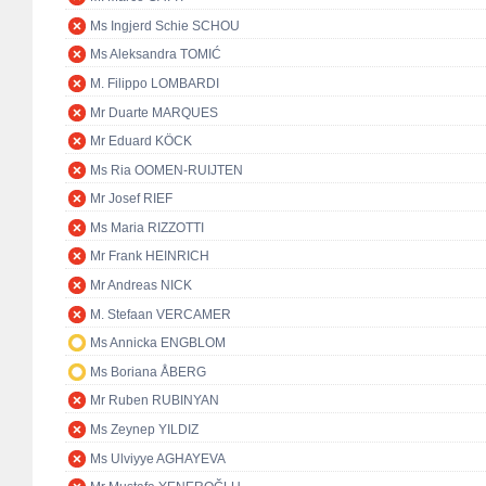
Ms Ingjerd Schie SCHOU
Ms Aleksandra TOMIĆ
M. Filippo LOMBARDI
Mr Duarte MARQUES
Mr Eduard KÖCK
Ms Ria OOMEN-RUIJTEN
Mr Josef RIEF
Ms Maria RIZZOTTI
Mr Frank HEINRICH
Mr Andreas NICK
M. Stefaan VERCAMER
Ms Annicka ENGBLOM
Ms Boriana ÅBERG
Mr Ruben RUBINYAN
Ms Zeynep YILDIZ
Ms Ulviyye AGHAYEVA