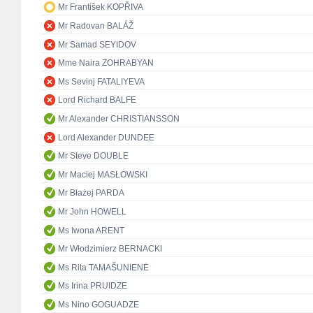
Mr František KOPŘIVA
Mr Radovan BALÁŽ
Mr Samad SEYIDOV
Mme Naira ZOHRABYAN
Ms Sevinj FATALIYEVA
Lord Richard BALFE
Mr Alexander CHRISTIANSSON
Lord Alexander DUNDEE
Mr Steve DOUBLE
Mr Maciej MASŁOWSKI
Mr Błażej PARDA
Mr John HOWELL
Ms Iwona ARENT
Mr Włodzimierz BERNACKI
Ms Rita TAMAŠUNIENĖ
Ms Irina PRUIDZE
Ms Nino GOGUADZE