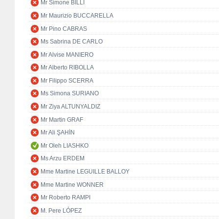
Mr Simone BILLI
Mr Maurizio BUCCARELLA
Mr Pino CABRAS
Ms Sabrina DE CARLO
Mr Alvise MANIERO
Mr Alberto RIBOLLA
Mr Filippo SCERRA
Ms Simona SURIANO
Mr Ziya ALTUNYALDIZ
Mr Martin GRAF
Mr Ali ŞAHİN
Mr Oleh LIASHKO
Ms Arzu ERDEM
Mme Martine LEGUILLE BALLOY
Mme Martine WONNER
Mr Roberto RAMPI
M. Pere LÓPEZ