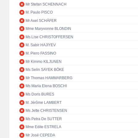
Mr Stefan SCHENNACH
M. Paulo PISCO
Mr Axel SCHÄFER
Mme Maryvonne BLONDIN
Ms Lise CHRISTOFFERSEN
M. Sabir HAJIYEV
M. Piero FASSINO
Mr Kimmo KILJUNEN
Ms Selin SAYEK BÖKE
Mr Thomas HAMMARBERG
Ms Maria Elena BOSCHI
Ms Doris BURES
M. Jérôme LAMBERT
Ms Jette CHRISTENSEN
Ms Petra De SUTTER
Mme Edite ESTRELA
Mr José CEPEDA