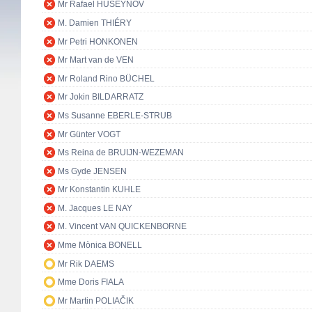
Mr Rafael HUSEYNOV
M. Damien THIÉRY
Mr Petri HONKONEN
Mr Mart van de VEN
Mr Roland Rino BÜCHEL
Mr Jokin BILDARRATZ
Ms Susanne EBERLE-STRUB
Mr Günter VOGT
Ms Reina de BRUIJN-WEZEMAN
Ms Gyde JENSEN
Mr Konstantin KUHLE
M. Jacques LE NAY
M. Vincent VAN QUICKENBORNE
Mme Mònica BONELL
Mr Rik DAEMS
Mme Doris FIALA
Mr Martin POLIAČIK