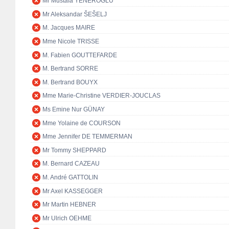
Mr Mustafa YENEROĞLU
Mr Aleksandar ŠEŠELJ
M. Jacques MAIRE
Mme Nicole TRISSE
M. Fabien GOUTTEFARDE
M. Bertrand SORRE
M. Bertrand BOUYX
Mme Marie-Christine VERDIER-JOUCLAS
Ms Emine Nur GÜNAY
Mme Yolaine de COURSON
Mme Jennifer DE TEMMERMAN
Mr Tommy SHEPPARD
M. Bernard CAZEAU
M. André GATTOLIN
Mr Axel KASSEGGER
Mr Martin HEBNER
Mr Ulrich OEHME