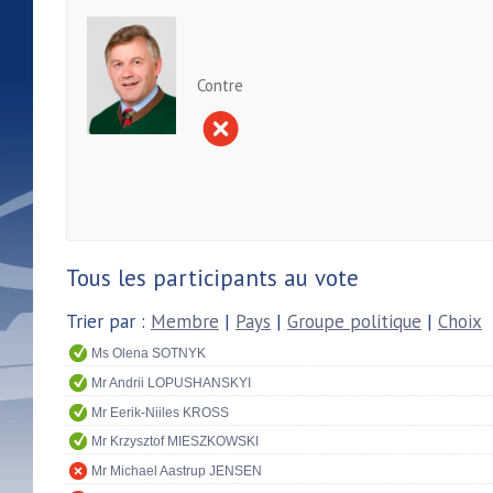
Contre
Tous les participants au vote
Trier par :
Membre
|
Pays
|
Groupe politique
|
Choix
Ms Olena SOTNYK
Mr Andrii LOPUSHANSKYI
Mr Eerik-Niiles KROSS
Mr Krzysztof MIESZKOWSKI
Mr Michael Aastrup JENSEN