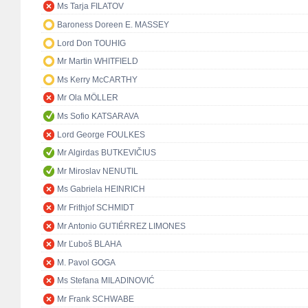
Ms Tarja FILATOV
Baroness Doreen E. MASSEY
Lord Don TOUHIG
Mr Martin WHITFIELD
Ms Kerry McCARTHY
Mr Ola MÖLLER
Ms Sofio KATSARAVA
Lord George FOULKES
Mr Algirdas BUTKEVIČIUS
Mr Miroslav NENUTIL
Ms Gabriela HEINRICH
Mr Frithjof SCHMIDT
Mr Antonio GUTIÉRREZ LIMONES
Mr Ľuboš BLAHA
M. Pavol GOGA
Ms Stefana MILADINOVIĆ
Mr Frank SCHWABE