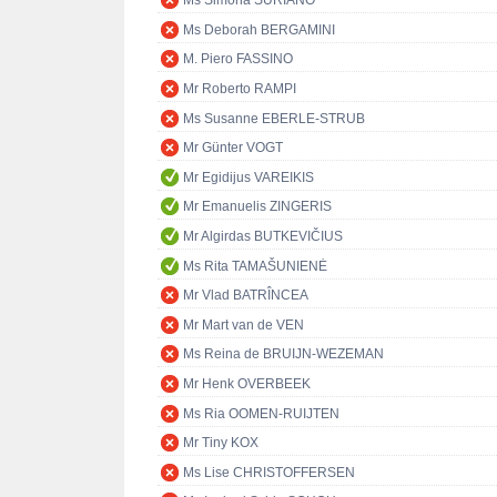
Ms Simona SURIANO
Ms Deborah BERGAMINI
M. Piero FASSINO
Mr Roberto RAMPI
Ms Susanne EBERLE-STRUB
Mr Günter VOGT
Mr Egidijus VAREIKIS
Mr Emanuelis ZINGERIS
Mr Algirdas BUTKEVIČIUS
Ms Rita TAMAŠUNIENĖ
Mr Vlad BATRÎNCEA
Mr Mart van de VEN
Ms Reina de BRUIJN-WEZEMAN
Mr Henk OVERBEEK
Ms Ria OOMEN-RUIJTEN
Mr Tiny KOX
Ms Lise CHRISTOFFERSEN