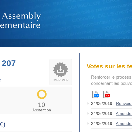
 207
Votes sur les 
Renforcer le process
e
IMPRIMER
concernant les pouvoi
10
24/06/2019 -
Renvois
Abstention
24/06/2019 -
Amende
C)
24/06/2019 -
Amende