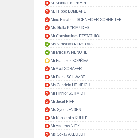
M. Manuel TORNARE
M. Filippo LOMBARDI
Mme Elisabeth SCHNEIDER-SCHNEITER
Ms Stella KYRIAKIDES
Mr Constantinos EFSTATHIOU
Ms Miroslava NĚMCOVÁ
Mr Miroslav NENUTIL
Mr František KOPŘIVA
Mr Axel SCHÄFER
Mr Frank SCHWABE
Ms Gabriela HEINRICH
Mr Frithjof SCHMIDT
Mr Josef RIEF
Ms Gyde JENSEN
Mr Konstantin KUHLE
Mr Andreas NICK
Ms Gökay AKBULUT