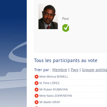
Pour
Tous les participants au vote
Trier par :
Membre
|
Pays
|
Groupe politi
Mme Mònica BONELL
M. Pere LÓPEZ
Mr Ruben RUBINYAN
Mme Naira ZOHRABYAN
Mr Martin GRAF