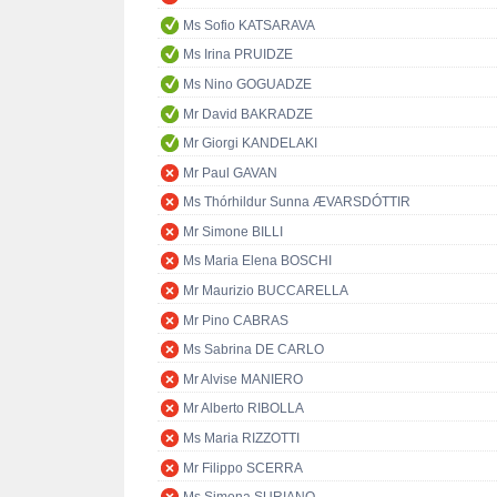
Ms Sofio KATSARAVA
Ms Irina PRUIDZE
Ms Nino GOGUADZE
Mr David BAKRADZE
Mr Giorgi KANDELAKI
Mr Paul GAVAN
Ms Thórhildur Sunna ÆVARSDÓTTIR
Mr Simone BILLI
Ms Maria Elena BOSCHI
Mr Maurizio BUCCARELLA
Mr Pino CABRAS
Ms Sabrina DE CARLO
Mr Alvise MANIERO
Mr Alberto RIBOLLA
Ms Maria RIZZOTTI
Mr Filippo SCERRA