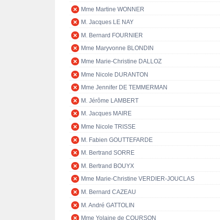
Mme Martine WONNER
M. Jacques LE NAY
M. Bernard FOURNIER
Mme Maryvonne BLONDIN
Mme Marie-Christine DALLOZ
Mme Nicole DURANTON
Mme Jennifer DE TEMMERMAN
M. Jérôme LAMBERT
M. Jacques MAIRE
Mme Nicole TRISSE
M. Fabien GOUTTEFARDE
M. Bertrand SORRE
M. Bertrand BOUYX
Mme Marie-Christine VERDIER-JOUCLAS
M. Bernard CAZEAU
M. André GATTOLIN
Mme Yolaine de COURSON