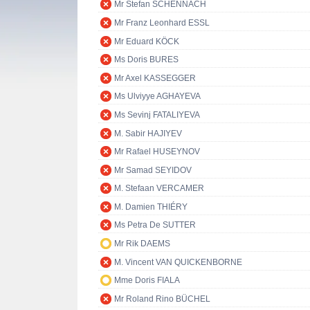
Mr Stefan SCHENNACH
Mr Franz Leonhard ESSL
Mr Eduard KÖCK
Ms Doris BURES
Mr Axel KASSEGGER
Ms Ulviyye AGHAYEVA
Ms Sevinj FATALIYEVA
M. Sabir HAJIYEV
Mr Rafael HUSEYNOV
Mr Samad SEYIDOV
M. Stefaan VERCAMER
M. Damien THIÉRY
Ms Petra De SUTTER
Mr Rik DAEMS
M. Vincent VAN QUICKENBORNE
Mme Doris FIALA
Mr Roland Rino BÜCHEL