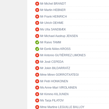
Mr Michel BRANDT
Mr Martin HEBNER
Mr Frank HEINRICH
Mr Ulrich OEHME
Ms Ulla SANDBÆK
Mr Michael Aastrup JENSEN
Mr Raivo TAMM
Mr Eerik-Niiles KROSS
Mr Antonio GUTIÉRREZ LIMONES
Mr José CEPEDA
Mr Jokin BILDARRATZ
Mme Miren GORROTXATEGI
Mr Petri HONKONEN
Ms Anne-Mari VIROLAINEN
Mr Kimmo KILJUNEN
Ms Tarja FILATOV
Mme Martine LEGUILLE BALLOY