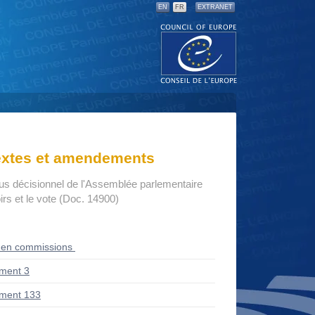
EN
FR
EXTRANET
textes et amendements
us décisionnel de l'Assemblée parlementaire
rs et le vote (Doc. 14900)
 en commissions
ment 3
ment 133