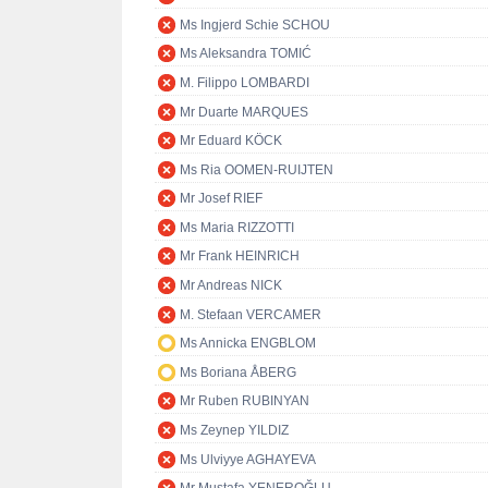
Ms Ingjerd Schie SCHOU
Ms Aleksandra TOMIĆ
M. Filippo LOMBARDI
Mr Duarte MARQUES
Mr Eduard KÖCK
Ms Ria OOMEN-RUIJTEN
Mr Josef RIEF
Ms Maria RIZZOTTI
Mr Frank HEINRICH
Mr Andreas NICK
M. Stefaan VERCAMER
Ms Annicka ENGBLOM
Ms Boriana ÅBERG
Mr Ruben RUBINYAN
Ms Zeynep YILDIZ
Ms Ulviyye AGHAYEVA