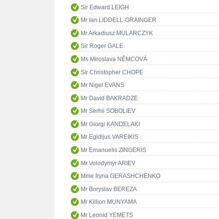
Sir Edward LEIGH
Mr Ian LIDDELL-GRAINGER
Mr Arkadiusz MULARCZYK
Sir Roger GALE
Ms Miroslava NĚMCOVÁ
Sir Christopher CHOPE
Mr Nigel EVANS
Mr David BAKRADZE
Mr Serhii SOBOLIEV
Mr Giorgi KANDELAKI
Mr Egidijus VAREIKIS
Mr Emanuelis ZINGERIS
Mr Volodymyr ARIEV
Mme Iryna GERASHCHENKO
Mr Boryslav BEREZA
Mr Killion MUNYAMA
Mr Leonid YEMETS