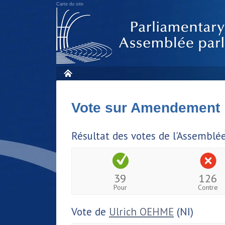
Carte du site
Vote sur Amendement
Résultat des votes de l'Assemblé
39
126
Pour
Contre
Vote de
Ulrich OEHME
(NI)