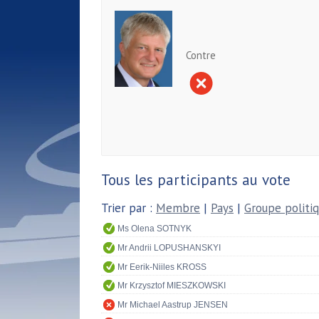
Contre
Tous les participants au vote
Trier par :
Membre
|
Pays
|
Groupe politi
Ms Olena SOTNYK
Mr Andrii LOPUSHANSKYI
Mr Eerik-Niiles KROSS
Mr Krzysztof MIESZKOWSKI
Mr Michael Aastrup JENSEN