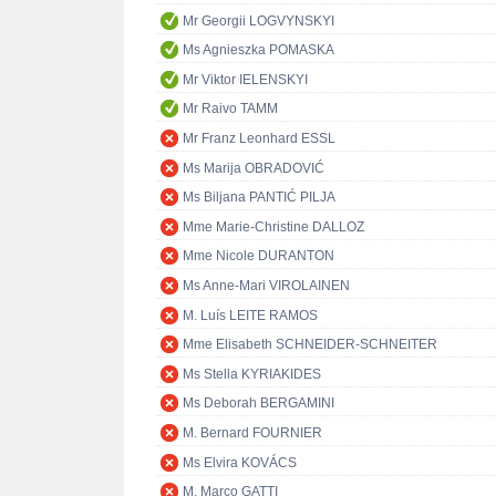
Mr Georgii LOGVYNSKYI
Ms Agnieszka POMASKA
Mr Viktor IELENSKYI
Mr Raivo TAMM
Mr Franz Leonhard ESSL
Ms Marija OBRADOVIĆ
Ms Biljana PANTIĆ PILJA
Mme Marie-Christine DALLOZ
Mme Nicole DURANTON
Ms Anne-Mari VIROLAINEN
M. Luís LEITE RAMOS
Mme Elisabeth SCHNEIDER-SCHNEITER
Ms Stella KYRIAKIDES
Ms Deborah BERGAMINI
M. Bernard FOURNIER
Ms Elvira KOVÁCS
M. Marco GATTI