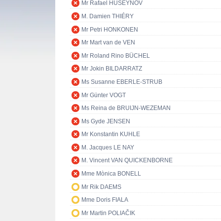
Mr Rafael HUSEYNOV
M. Damien THIÉRY
Mr Petri HONKONEN
Mr Mart van de VEN
Mr Roland Rino BÜCHEL
Mr Jokin BILDARRATZ
Ms Susanne EBERLE-STRUB
Mr Günter VOGT
Ms Reina de BRUIJN-WEZEMAN
Ms Gyde JENSEN
Mr Konstantin KUHLE
M. Jacques LE NAY
M. Vincent VAN QUICKENBORNE
Mme Mònica BONELL
Mr Rik DAEMS
Mme Doris FIALA
Mr Martin POLIAČIK