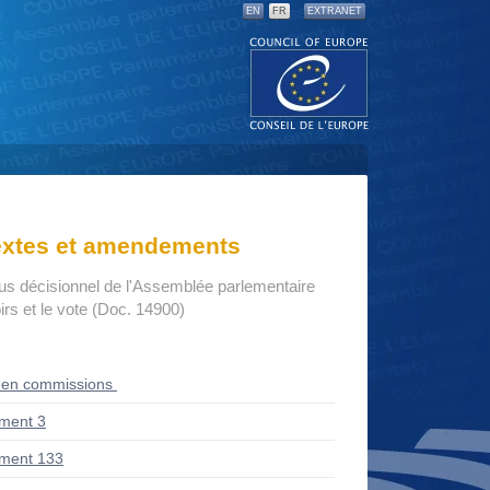
EN
FR
EXTRANET
textes et amendements
us décisionnel de l'Assemblée parlementaire
rs et le vote (Doc. 14900)
 en commissions
ment 3
ment 133