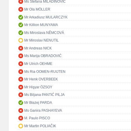
Ms Stefana MILADINOVIĆ
Mr Ola MÖLLER
Mr Arkadiusz MULARCZYK
Mr Killion MUNYAMA
Ms Miroslava NĚMCOVÁ
Mr Miroslav NENUTIL
Mr Andreas NICK
Ms Marija OBRADOVIĆ
Mr Ulrich OEHME
Ms Ria OOMEN-RUIJTEN
Mr Henk OVERBEEK
Mr Hişyar ÖZSOY
Ms Biljana PANTIĆ PILJA
Mr Błażej PARDA
Ms Ganira PASHAYEVA
M. Paulo PISCO
Mr Martin POLIAČIK