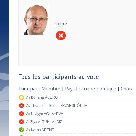
Contre
Tous les participants au vote
Trier par :
Membre
|
Pays
|
Groupe politique
|
Choix
Ms Boriana ÅBERG
Ms Thórhildur Sunna ÆVARSDÓTTIR
Ms Ulviyye AGHAYEVA
Mr Ziya ALTUNYALDIZ
Ms Iwona ARENT