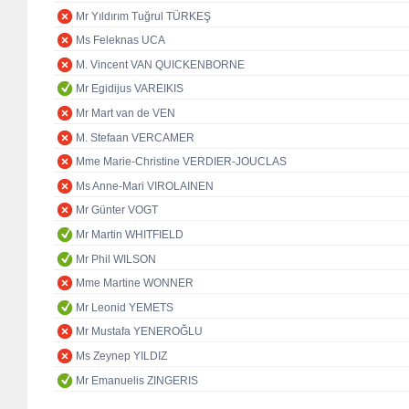
Mr Yıldırım Tuğrul TÜRKEŞ
Ms Feleknas UCA
M. Vincent VAN QUICKENBORNE
Mr Egidijus VAREIKIS
Mr Mart van de VEN
M. Stefaan VERCAMER
Mme Marie-Christine VERDIER-JOUCLAS
Ms Anne-Mari VIROLAINEN
Mr Günter VOGT
Mr Martin WHITFIELD
Mr Phil WILSON
Mme Martine WONNER
Mr Leonid YEMETS
Mr Mustafa YENEROĞLU
Ms Zeynep YILDIZ
Mr Emanuelis ZINGERIS