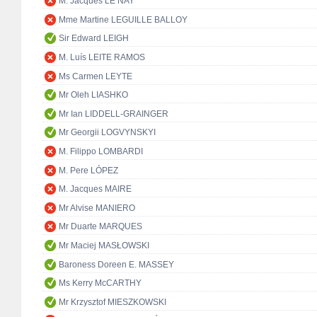
M. Jacques LE NAY
Mme Martine LEGUILLE BALLOY
Sir Edward LEIGH
M. Luís LEITE RAMOS
Ms Carmen LEYTE
Mr Oleh LIASHKO
Mr Ian LIDDELL-GRAINGER
Mr Georgii LOGVYNSKYI
M. Filippo LOMBARDI
M. Pere LÓPEZ
M. Jacques MAIRE
Mr Alvise MANIERO
Mr Duarte MARQUES
Mr Maciej MASŁOWSKI
Baroness Doreen E. MASSEY
Ms Kerry McCARTHY
Mr Krzysztof MIESZKOWSKI