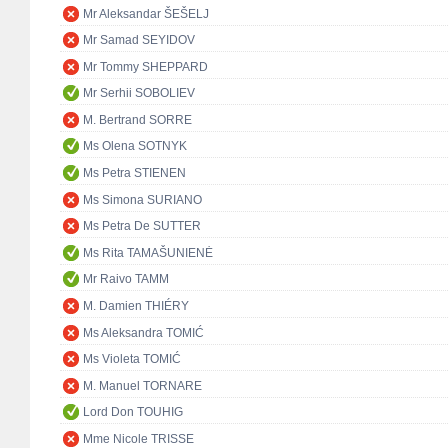
Mr Aleksandar ŠEŠELJ
Mr Samad SEYIDOV
Mr Tommy SHEPPARD
Mr Serhii SOBOLIEV
M. Bertrand SORRE
Ms Olena SOTNYK
Ms Petra STIENEN
Ms Simona SURIANO
Ms Petra De SUTTER
Ms Rita TAMAŠUNIENĖ
Mr Raivo TAMM
M. Damien THIÉRY
Ms Aleksandra TOMIĆ
Ms Violeta TOMIĆ
M. Manuel TORNARE
Lord Don TOUHIG
Mme Nicole TRISSE