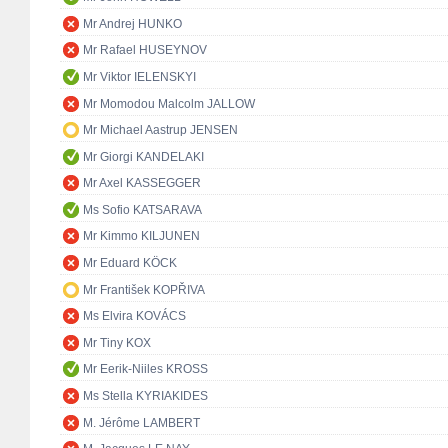
Mr Andrej HUNKO
Mr Rafael HUSEYNOV
Mr Viktor IELENSKYI
Mr Momodou Malcolm JALLOW
Mr Michael Aastrup JENSEN
Mr Giorgi KANDELAKI
Mr Axel KASSEGGER
Ms Sofio KATSARAVA
Mr Kimmo KILJUNEN
Mr Eduard KÖCK
Mr František KOPŘIVA
Ms Elvira KOVÁCS
Mr Tiny KOX
Mr Eerik-Niiles KROSS
Ms Stella KYRIAKIDES
M. Jérôme LAMBERT