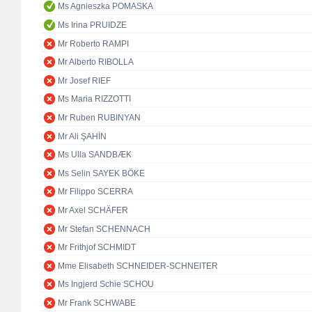
Ms Agnieszka POMASKA
Ms Irina PRUIDZE
Mr Roberto RAMPI
Mr Alberto RIBOLLA
Mr Josef RIEF
Ms Maria RIZZOTTI
Mr Ruben RUBINYAN
Mr Ali ŞAHİN
Ms Ulla SANDBÆK
Ms Selin SAYEK BÖKE
Mr Filippo SCERRA
Mr Axel SCHÄFER
Mr Stefan SCHENNACH
Mr Frithjof SCHMIDT
Mme Elisabeth SCHNEIDER-SCHNEITER
Ms Ingjerd Schie SCHOU
Mr Frank SCHWABE