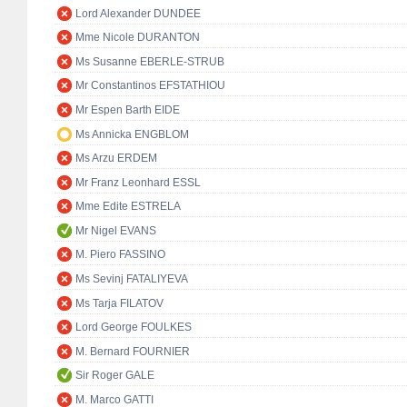
Lord Alexander DUNDEE
Mme Nicole DURANTON
Ms Susanne EBERLE-STRUB
Mr Constantinos EFSTATHIOU
Mr Espen Barth EIDE
Ms Annicka ENGBLOM
Ms Arzu ERDEM
Mr Franz Leonhard ESSL
Mme Edite ESTRELA
Mr Nigel EVANS
M. Piero FASSINO
Ms Sevinj FATALIYEVA
Ms Tarja FILATOV
Lord George FOULKES
M. Bernard FOURNIER
Sir Roger GALE
M. Marco GATTI