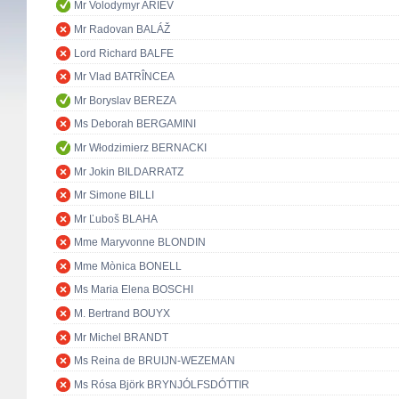
Mr Volodymyr ARIEV
Mr Radovan BALÁŽ
Lord Richard BALFE
Mr Vlad BATRÎNCEA
Mr Boryslav BEREZA
Ms Deborah BERGAMINI
Mr Włodzimierz BERNACKI
Mr Jokin BILDARRATZ
Mr Simone BILLI
Mr Ľuboš BLAHA
Mme Maryvonne BLONDIN
Mme Mònica BONELL
Ms Maria Elena BOSCHI
M. Bertrand BOUYX
Mr Michel BRANDT
Ms Reina de BRUIJN-WEZEMAN
Ms Rósa Björk BRYNJÓLFSDÓTTIR