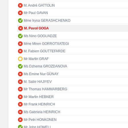
M. André GATTOLIN
Mr Paul GAVAN
Mme Iryna GERASHCHENKO
M. Pavol GOGA
Ms Nino GOGUADZE
Mme Miren GORROTXATEGI
M. Fabien GOUTTEFARDE
Mr Martin GRAF
Ms Dzhema GROZDANOVA
Ms Emine Nur GÜNAY
M. Sabir HAJIYEV
Mr Thomas HAMMARBERG
Mr Martin HEBNER
Mr Frank HEINRICH
Ms Gabriela HEINRICH
Mr Petri HONKONEN
Mr John HOWELL