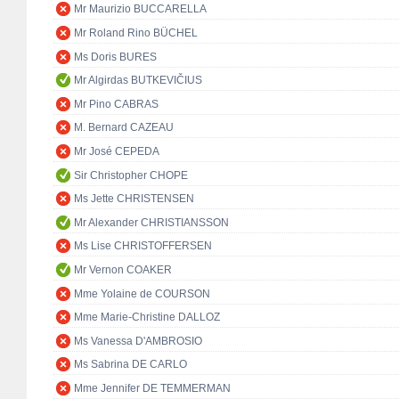
Mr Maurizio BUCCARELLA
Mr Roland Rino BÜCHEL
Ms Doris BURES
Mr Algirdas BUTKEVIČIUS
Mr Pino CABRAS
M. Bernard CAZEAU
Mr José CEPEDA
Sir Christopher CHOPE
Ms Jette CHRISTENSEN
Mr Alexander CHRISTIANSSON
Ms Lise CHRISTOFFERSEN
Mr Vernon COAKER
Mme Yolaine de COURSON
Mme Marie-Christine DALLOZ
Ms Vanessa D'AMBROSIO
Ms Sabrina DE CARLO
Mme Jennifer DE TEMMERMAN