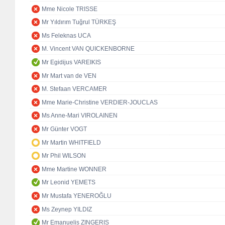
Mme Nicole TRISSE
Mr Yıldırım Tuğrul TÜRKEŞ
Ms Feleknas UCA
M. Vincent VAN QUICKENBORNE
Mr Egidijus VAREIKIS
Mr Mart van de VEN
M. Stefaan VERCAMER
Mme Marie-Christine VERDIER-JOUCLAS
Ms Anne-Mari VIROLAINEN
Mr Günter VOGT
Mr Martin WHITFIELD
Mr Phil WILSON
Mme Martine WONNER
Mr Leonid YEMETS
Mr Mustafa YENEROĞLU
Ms Zeynep YILDIZ
Mr Emanuelis ZINGERIS