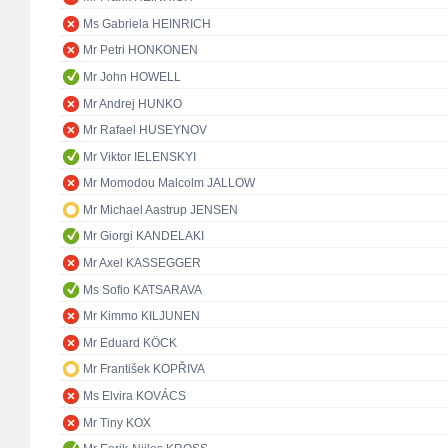
Ms Gabriela HEINRICH
Mr Petri HONKONEN
Mr John HOWELL
Mr Andrej HUNKO
Mr Rafael HUSEYNOV
Mr Viktor IELENSKYI
Mr Momodou Malcolm JALLOW
Mr Michael Aastrup JENSEN
Mr Giorgi KANDELAKI
Mr Axel KASSEGGER
Ms Sofio KATSARAVA
Mr Kimmo KILJUNEN
Mr Eduard KÖCK
Mr František KOPŘIVA
Ms Elvira KOVÁCS
Mr Tiny KOX