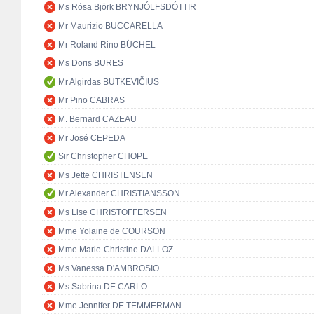
Ms Rósa Björk BRYNJÓLFSDÓTTIR
Mr Maurizio BUCCARELLA
Mr Roland Rino BÜCHEL
Ms Doris BURES
Mr Algirdas BUTKEVIČIUS
Mr Pino CABRAS
M. Bernard CAZEAU
Mr José CEPEDA
Sir Christopher CHOPE
Ms Jette CHRISTENSEN
Mr Alexander CHRISTIANSSON
Ms Lise CHRISTOFFERSEN
Mme Yolaine de COURSON
Mme Marie-Christine DALLOZ
Ms Vanessa D'AMBROSIO
Ms Sabrina DE CARLO
Mme Jennifer DE TEMMERMAN