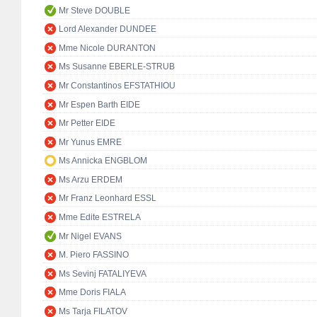
Mr Steve DOUBLE
Lord Alexander DUNDEE
Mme Nicole DURANTON
Ms Susanne EBERLE-STRUB
Mr Constantinos EFSTATHIOU
Mr Espen Barth EIDE
Mr Petter EIDE
Mr Yunus EMRE
Ms Annicka ENGBLOM
Ms Arzu ERDEM
Mr Franz Leonhard ESSL
Mme Edite ESTRELA
Mr Nigel EVANS
M. Piero FASSINO
Ms Sevinj FATALIYEVA
Mme Doris FIALA
Ms Tarja FILATOV