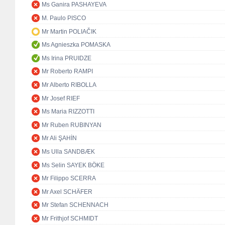
Ms Ganira PASHAYEVA
M. Paulo PISCO
Mr Martin POLIAČIK
Ms Agnieszka POMASKA
Ms Irina PRUIDZE
Mr Roberto RAMPI
Mr Alberto RIBOLLA
Mr Josef RIEF
Ms Maria RIZZOTTI
Mr Ruben RUBINYAN
Mr Ali ŞAHİN
Ms Ulla SANDBÆK
Ms Selin SAYEK BÖKE
Mr Filippo SCERRA
Mr Axel SCHÄFER
Mr Stefan SCHENNACH
Mr Frithjof SCHMIDT