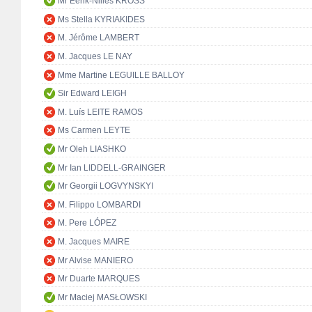
Mr Eerik-Niiles KROSS
Ms Stella KYRIAKIDES
M. Jérôme LAMBERT
M. Jacques LE NAY
Mme Martine LEGUILLE BALLOY
Sir Edward LEIGH
M. Luís LEITE RAMOS
Ms Carmen LEYTE
Mr Oleh LIASHKO
Mr Ian LIDDELL-GRAINGER
Mr Georgii LOGVYNSKYI
M. Filippo LOMBARDI
M. Pere LÓPEZ
M. Jacques MAIRE
Mr Alvise MANIERO
Mr Duarte MARQUES
Mr Maciej MASŁOWSKI