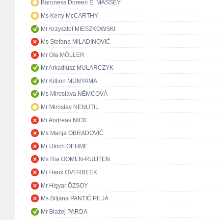
Baroness Doreen E. MASSEY
Ms Kerry McCARTHY
Mr Krzysztof MIESZKOWSKI
Ms Stefana MILADINOVIĆ
Mr Ola MÖLLER
Mr Arkadiusz MULARCZYK
Mr Killion MUNYAMA
Ms Miroslava NĚMCOVÁ
Mr Miroslav NENUTIL
Mr Andreas NICK
Ms Marija OBRADOVIĆ
Mr Ulrich OEHME
Ms Ria OOMEN-RUIJTEN
Mr Henk OVERBEEK
Mr Hişyar ÖZSOY
Ms Biljana PANTIĆ PILJA
Mr Błażej PARDA