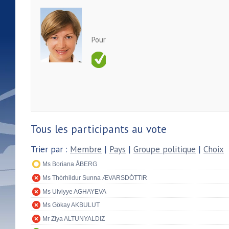
Pour
Tous les participants au vote
Trier par :
Membre
|
Pays
|
Groupe politique
|
Choix
Ms Boriana ÅBERG
Ms Thórhildur Sunna ÆVARSDÓTTIR
Ms Ulviyye AGHAYEVA
Ms Gökay AKBULUT
Mr Ziya ALTUNYALDIZ