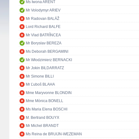
Ms Iwona ARENT
Mr Volodymyr ARIEV
Mr Radovan BALÁŽ
Lord Richard BALFE
Mr Vlad BATRÎNCEA
Mr Boryslav BEREZA
Ms Deborah BERGAMINI
Mr Włodzimierz BERNACKI
Mr Jokin BILDARRATZ
Mr Simone BILLI
Mr Ľuboš BLAHA
Mme Maryvonne BLONDIN
Mme Mònica BONELL
Ms Maria Elena BOSCHI
M. Bertrand BOUYX
Mr Michel BRANDT
Ms Reina de BRUIJN-WEZEMAN