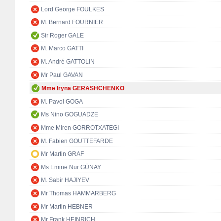
Lord George FOULKES
M. Bernard FOURNIER
Sir Roger GALE
M. Marco GATTI
M. André GATTOLIN
Mr Paul GAVAN
Mme Iryna GERASHCHENKO
M. Pavol GOGA
Ms Nino GOGUADZE
Mme Miren GORROTXATEGI
M. Fabien GOUTTEFARDE
Mr Martin GRAF
Ms Emine Nur GÜNAY
M. Sabir HAJIYEV
Mr Thomas HAMMARBERG
Mr Martin HEBNER
Mr Frank HEINRICH