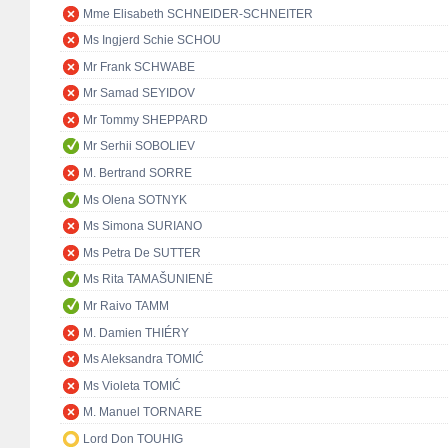
Mme Elisabeth SCHNEIDER-SCHNEITER
Ms Ingjerd Schie SCHOU
Mr Frank SCHWABE
Mr Samad SEYIDOV
Mr Tommy SHEPPARD
Mr Serhii SOBOLIEV
M. Bertrand SORRE
Ms Olena SOTNYK
Ms Simona SURIANO
Ms Petra De SUTTER
Ms Rita TAMAŠUNIENĖ
Mr Raivo TAMM
M. Damien THIÉRY
Ms Aleksandra TOMIĆ
Ms Violeta TOMIĆ
M. Manuel TORNARE
Lord Don TOUHIG