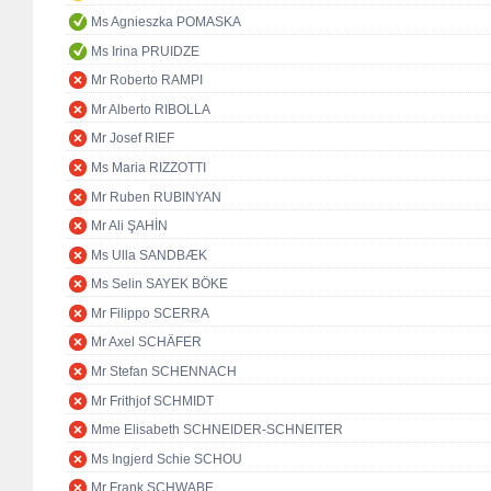
Ms Agnieszka POMASKA
Ms Irina PRUIDZE
Mr Roberto RAMPI
Mr Alberto RIBOLLA
Mr Josef RIEF
Ms Maria RIZZOTTI
Mr Ruben RUBINYAN
Mr Ali ŞAHİN
Ms Ulla SANDBÆK
Ms Selin SAYEK BÖKE
Mr Filippo SCERRA
Mr Axel SCHÄFER
Mr Stefan SCHENNACH
Mr Frithjof SCHMIDT
Mme Elisabeth SCHNEIDER-SCHNEITER
Ms Ingjerd Schie SCHOU
Mr Frank SCHWABE