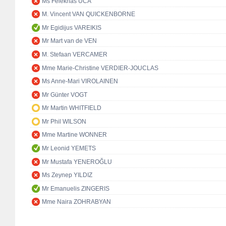
Ms Feleknas UCA
M. Vincent VAN QUICKENBORNE
Mr Egidijus VAREIKIS
Mr Mart van de VEN
M. Stefaan VERCAMER
Mme Marie-Christine VERDIER-JOUCLAS
Ms Anne-Mari VIROLAINEN
Mr Günter VOGT
Mr Martin WHITFIELD
Mr Phil WILSON
Mme Martine WONNER
Mr Leonid YEMETS
Mr Mustafa YENEROĞLU
Ms Zeynep YILDIZ
Mr Emanuelis ZINGERIS
Mme Naira ZOHRABYAN