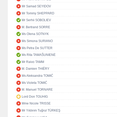
Mr Samad SEYIDOV
Mr Tommy SHEPPARD
Mr Serhii SOBOLIEV
M. Bertrand SORRE
Ms Olena SOTNYK
Ms Simona SURIANO
Ms Petra De SUTTER
Ms Rita TAMAŠUNIENĖ
Mr Raivo TAMM
M. Damien THIÉRY
Ms Aleksandra TOMIĆ
Ms Violeta TOMIĆ
M. Manuel TORNARE
Lord Don TOUHIG
Mme Nicole TRISSE
Mr Yıldırım Tuğrul TÜRKEŞ