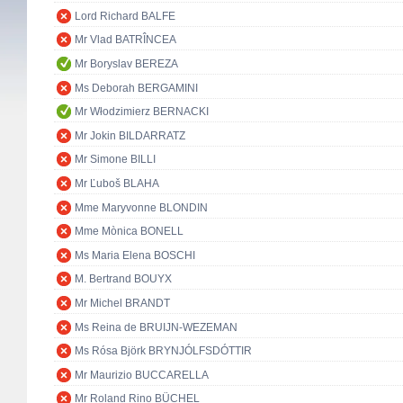
Lord Richard BALFE
Mr Vlad BATRÎNCEA
Mr Boryslav BEREZA
Ms Deborah BERGAMINI
Mr Włodzimierz BERNACKI
Mr Jokin BILDARRATZ
Mr Simone BILLI
Mr Ľuboš BLAHA
Mme Maryvonne BLONDIN
Mme Mònica BONELL
Ms Maria Elena BOSCHI
M. Bertrand BOUYX
Mr Michel BRANDT
Ms Reina de BRUIJN-WEZEMAN
Ms Rósa Björk BRYNJÓLFSDÓTTIR
Mr Maurizio BUCCARELLA
Mr Roland Rino BÜCHEL