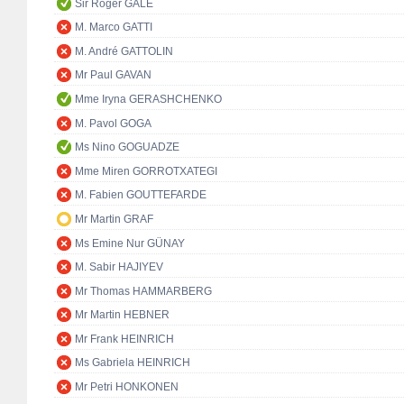
Sir Roger GALE
M. Marco GATTI
M. André GATTOLIN
Mr Paul GAVAN
Mme Iryna GERASHCHENKO
M. Pavol GOGA
Ms Nino GOGUADZE
Mme Miren GORROTXATEGI
M. Fabien GOUTTEFARDE
Mr Martin GRAF
Ms Emine Nur GÜNAY
M. Sabir HAJIYEV
Mr Thomas HAMMARBERG
Mr Martin HEBNER
Mr Frank HEINRICH
Ms Gabriela HEINRICH
Mr Petri HONKONEN