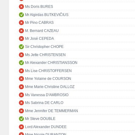
Ms Doris BURES
Mr Algirdas BUTKEVIČIUS
Mr Pino CABRAS
M. Bernard CAZEAU
Mr José CEPEDA
Sir Christopher CHOPE
Ms Jette CHRISTENSEN
Mr Alexander CHRISTIANSSON
Ms Lise CHRISTOFFERSEN
Mme Yolaine de COURSON
Mme Marie-Christine DALLOZ
Ms Vanessa D'AMBROSIO
Ms Sabrina DE CARLO
Mme Jennifer DE TEMMERMAN
Mr Steve DOUBLE
Lord Alexander DUNDEE
Mme Nicole DURANTON