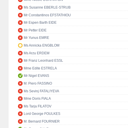
Ms Susanne EBERLE-STRUB
Mr Constantinos EFSTATHIOU
Mr Espen Barth EIDE
Mr Petter EIDE
Mr Yunus EMRE
Ms Annicka ENGBLOM
Ms Arzu ERDEM
Mr Franz Leonhard ESSL
Mme Edite ESTRELA
Mr Nigel EVANS
M. Piero FASSINO
Ms Sevinj FATALIYEVA
Mme Doris FIALA
Ms Tarja FILATOV
Lord George FOULKES
M. Bernard FOURNIER