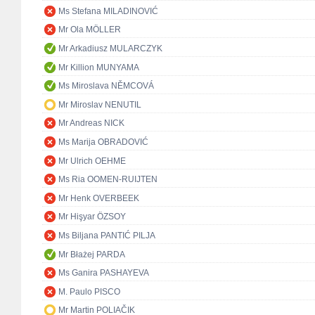
Ms Stefana MILADINOVIĆ
Mr Ola MÖLLER
Mr Arkadiusz MULARCZYK
Mr Killion MUNYAMA
Ms Miroslava NĚMCOVÁ
Mr Miroslav NENUTIL
Mr Andreas NICK
Ms Marija OBRADOVIĆ
Mr Ulrich OEHME
Ms Ria OOMEN-RUIJTEN
Mr Henk OVERBEEK
Mr Hişyar ÖZSOY
Ms Biljana PANTIĆ PILJA
Mr Błażej PARDA
Ms Ganira PASHAYEVA
M. Paulo PISCO
Mr Martin POLIAČIK