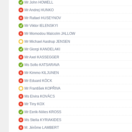
Mr John HOWELL
Mr Andrej HUNKO
Mr Rafael HUSEYNOV
Mr Viktor IELENSKYI
Mr Momodou Malcolm JALLOW
Mr Michael Aastrup JENSEN
Mr Giorgi KANDELAKI
Mr Axel KASSEGGER
Ms Sofio KATSARAVA
Mr Kimmo KILJUNEN
Mr Eduard KÖCK
Mr František KOPŘIVA
Ms Elvira KOVÁCS
Mr Tiny KOX
Mr Eerik-Niiles KROSS
Ms Stella KYRIAKIDES
M. Jérôme LAMBERT