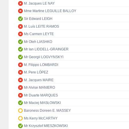
M. Jacques LE NAY
Mme Martine LEGUILLE BALLOY
Sir Edward LEIGH
M. Luís LEITE RAMOS
Ms Carmen LEYTE
Mr Oleh LIASHKO
Mr Ian LIDDELL-GRAINGER
Mr Georgii LOGVYNSKYI
M. Filippo LOMBARDI
M. Pere LÓPEZ
M. Jacques MAIRE
Mr Alvise MANIERO
Mr Duarte MARQUES
Mr Maciej MASŁOWSKI
Baroness Doreen E. MASSEY
Ms Kerry McCARTHY
Mr Krzysztof MIESZKOWSKI