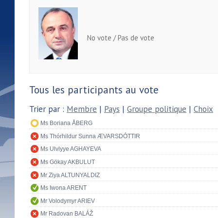
No vote / Pas de vote
Tous les participants au vote
Trier par :
Membre
|
Pays
|
Groupe politique
|
Choix
Ms Boriana ÅBERG
Ms Thórhildur Sunna ÆVARSDÓTTIR
Ms Ulviyye AGHAYEVA
Ms Gökay AKBULUT
Mr Ziya ALTUNYALDIZ
Ms Iwona ARENT
Mr Volodymyr ARIEV
Mr Radovan BALÁŽ