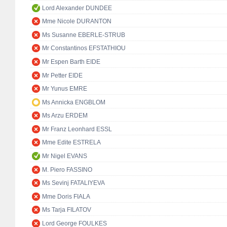
Lord Alexander DUNDEE
Mme Nicole DURANTON
Ms Susanne EBERLE-STRUB
Mr Constantinos EFSTATHIOU
Mr Espen Barth EIDE
Mr Petter EIDE
Mr Yunus EMRE
Ms Annicka ENGBLOM
Ms Arzu ERDEM
Mr Franz Leonhard ESSL
Mme Edite ESTRELA
Mr Nigel EVANS
M. Piero FASSINO
Ms Sevinj FATALIYEVA
Mme Doris FIALA
Ms Tarja FILATOV
Lord George FOULKES