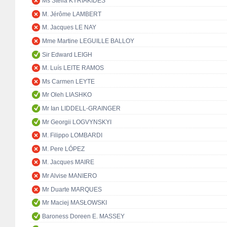
Ms Stella KYRIAKIDES
M. Jérôme LAMBERT
M. Jacques LE NAY
Mme Martine LEGUILLE BALLOY
Sir Edward LEIGH
M. Luís LEITE RAMOS
Ms Carmen LEYTE
Mr Oleh LIASHKO
Mr Ian LIDDELL-GRAINGER
Mr Georgii LOGVYNSKYI
M. Filippo LOMBARDI
M. Pere LÓPEZ
M. Jacques MAIRE
Mr Alvise MANIERO
Mr Duarte MARQUES
Mr Maciej MASŁOWSKI
Baroness Doreen E. MASSEY