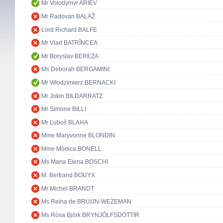
Mr Volodymyr ARIEV
Mr Radovan BALÁŽ
Lord Richard BALFE
Mr Vlad BATRÎNCEA
Mr Boryslav BEREZA
Ms Deborah BERGAMINI
Mr Włodzimierz BERNACKI
Mr Jokin BILDARRATZ
Mr Simone BILLI
Mr Ľuboš BLAHA
Mme Maryvonne BLONDIN
Mme Mònica BONELL
Ms Maria Elena BOSCHI
M. Bertrand BOUYX
Mr Michel BRANDT
Ms Reina de BRUIJN-WEZEMAN
Ms Rósa Björk BRYNJÓLFSDÓTTIR