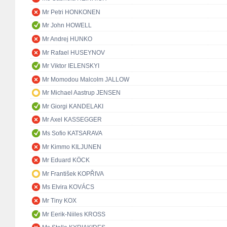
Mr Petri HONKONEN
Mr John HOWELL
Mr Andrej HUNKO
Mr Rafael HUSEYNOV
Mr Viktor IELENSKYI
Mr Momodou Malcolm JALLOW
Mr Michael Aastrup JENSEN
Mr Giorgi KANDELAKI
Mr Axel KASSEGGER
Ms Sofio KATSARAVA
Mr Kimmo KILJUNEN
Mr Eduard KÖCK
Mr František KOPŘIVA
Ms Elvira KOVÁCS
Mr Tiny KOX
Mr Eerik-Niiles KROSS