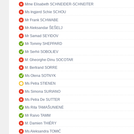
Mme Elisabeth SCHNEIDER-SCHNEITER
Ms Ingjerd Schie SCHOU
Mr Frank SCHWABE
Mr Aleksandar ŠEŠELJ
Mr Samad SEYIDOV
Mr Tommy SHEPPARD
Mr Serhii SOBOLIEV
M. Gheorghe-Dinu SOCOTAR
M. Bertrand SORRE
Ms Olena SOTNYK
Ms Petra STIENEN
Ms Simona SURIANO
Ms Petra De SUTTER
Ms Rita TAMAŠUNIENĖ
Mr Raivo TAMM
M. Damien THIÉRY
Ms Aleksandra TOMIĆ