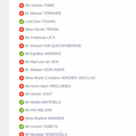
Ms Violeta TOMIĆ
M. Manuel TORNARE
Lord Don TOUHIG
Mme Nicole TRISSE
Ms Feleknas UCA
M. Vincent VAN QUICKENBORNE
Mr Egidijus VAREIKIS
Mr Mart van de VEN
M. Stefaan VERCAMER
Mme Marie-Christine VERDIER-JOUCLAS
Ms Anne-Mari VIROLAINEN
Mr Günter VOGT
Mr Martin WHITFIELD
Mr Phil WILSON
Mme Martine WONNER
Mr Leonid YEMETS
Mr Mustafa YENEROĞLU