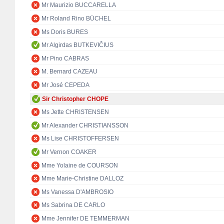
Mr Maurizio BUCCARELLA
Mr Roland Rino BÜCHEL
Ms Doris BURES
Mr Algirdas BUTKEVIČIUS
Mr Pino CABRAS
M. Bernard CAZEAU
Mr José CEPEDA
Sir Christopher CHOPE
Ms Jette CHRISTENSEN
Mr Alexander CHRISTIANSSON
Ms Lise CHRISTOFFERSEN
Mr Vernon COAKER
Mme Yolaine de COURSON
Mme Marie-Christine DALLOZ
Ms Vanessa D'AMBROSIO
Ms Sabrina DE CARLO
Mme Jennifer DE TEMMERMAN