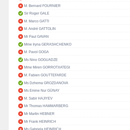
M. Bernard FOURNIER
Sir Roger GALE
M. Marco GATTI
M. André GATTOLIN
Mr Paul GAVAN
Mme Iryna GERASHCHENKO
M. Pavol GOGA
Ms Nino GOGUADZE
Mme Miren GORROTXATEGI
M. Fabien GOUTTEFARDE
Ms Dzhema GROZDANOVA
Ms Emine Nur GÜNAY
M. Sabir HAJIYEV
Mr Thomas HAMMARBERG
Mr Martin HEBNER
Mr Frank HEINRICH
Ms Gabriela HEINRICH