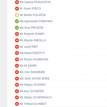
Ms Ganira PASHAYEVA
M. Paulo PISCO
Mr Martin POLIAČIK
Ms Agnieszka POMASKA
Ms Irina PRUIDZE
Mr Roberto RAMPI
Mr Alberto RIBOLLA
Mr Josef RIEF
Ms Maria RIZZOTTI
Mr Ruben RUBINYAN
Mr Ali ŞAHİN
Ms Ulla SANDBÆK
Ms Selin SAYEK BÖKE
Mr Filippo SCERRA
Mr Axel SCHÄFER
Mr Stefan SCHENNACH
Mr Frithjof SCHMIDT