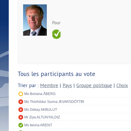
Pour
Tous les participants au vote
Trier par :
Membre
|
Pays
|
Groupe politique
|
Choix
Ms Boriana ÅBERG
Ms Thórhildur Sunna ÆVARSDÓTTIR
Ms Gökay AKBULUT
Mr Ziya ALTUNYALDIZ
Ms Iwona ARENT