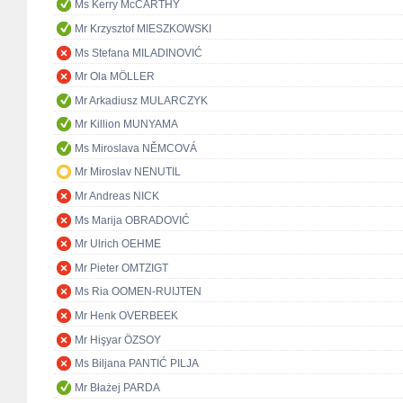
Ms Kerry McCARTHY
Mr Krzysztof MIESZKOWSKI
Ms Stefana MILADINOVIĆ
Mr Ola MÖLLER
Mr Arkadiusz MULARCZYK
Mr Killion MUNYAMA
Ms Miroslava NĚMCOVÁ
Mr Miroslav NENUTIL
Mr Andreas NICK
Ms Marija OBRADOVIĆ
Mr Ulrich OEHME
Mr Pieter OMTZIGT
Ms Ria OOMEN-RUIJTEN
Mr Henk OVERBEEK
Mr Hişyar ÖZSOY
Ms Biljana PANTIĆ PILJA
Mr Błażej PARDA