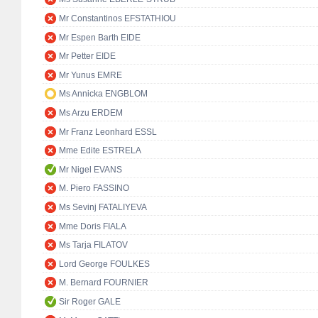
Mr Constantinos EFSTATHIOU
Mr Espen Barth EIDE
Mr Petter EIDE
Mr Yunus EMRE
Ms Annicka ENGBLOM
Ms Arzu ERDEM
Mr Franz Leonhard ESSL
Mme Edite ESTRELA
Mr Nigel EVANS
M. Piero FASSINO
Ms Sevinj FATALIYEVA
Mme Doris FIALA
Ms Tarja FILATOV
Lord George FOULKES
M. Bernard FOURNIER
Sir Roger GALE