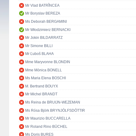
Mr Vlad BATRÎNCEA
Mr Boryslav BEREZA
Ms Deborah BERGAMINI
Mr Włodzimierz BERNACKI
Mr Jokin BILDARRATZ
Mr Simone BILLI
Mr Ľuboš BLAHA
Mme Maryvonne BLONDIN
Mme Mònica BONELL
Ms Maria Elena BOSCHI
M. Bertrand BOUYX
Mr Michel BRANDT
Ms Reina de BRUIJN-WEZEMAN
Ms Rósa Björk BRYNJÓLFSDÓTTIR
Mr Maurizio BUCCARELLA
Mr Roland Rino BÜCHEL
Ms Doris BURES