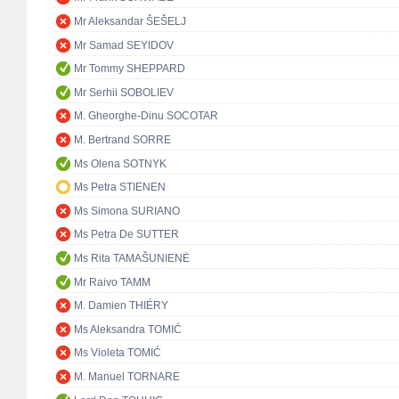
Mr Aleksandar ŠEŠELJ
Mr Samad SEYIDOV
Mr Tommy SHEPPARD
Mr Serhii SOBOLIEV
M. Gheorghe-Dinu SOCOTAR
M. Bertrand SORRE
Ms Olena SOTNYK
Ms Petra STIENEN
Ms Simona SURIANO
Ms Petra De SUTTER
Ms Rita TAMAŠUNIENĖ
Mr Raivo TAMM
M. Damien THIÉRY
Ms Aleksandra TOMIĆ
Ms Violeta TOMIĆ
M. Manuel TORNARE