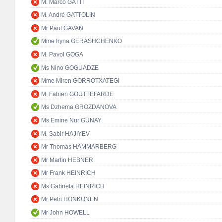
M. Marco GATTI
M. André GATTOLIN
Mr Paul GAVAN
Mme Iryna GERASHCHENKO
M. Pavol GOGA
Ms Nino GOGUADZE
Mme Miren GORROTXATEGI
M. Fabien GOUTTEFARDE
Ms Dzhema GROZDANOVA
Ms Emine Nur GÜNAY
M. Sabir HAJIYEV
Mr Thomas HAMMARBERG
Mr Martin HEBNER
Mr Frank HEINRICH
Ms Gabriela HEINRICH
Mr Petri HONKONEN
Mr John HOWELL