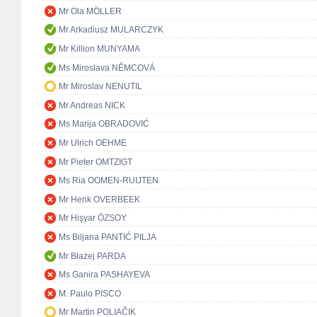
Mr Ola MÖLLER
Mr Arkadiusz MULARCZYK
Mr Killion MUNYAMA
Ms Miroslava NĚMCOVÁ
Mr Miroslav NENUTIL
Mr Andreas NICK
Ms Marija OBRADOVIĆ
Mr Ulrich OEHME
Mr Pieter OMTZIGT
Ms Ria OOMEN-RUIJTEN
Mr Henk OVERBEEK
Mr Hişyar ÖZSOY
Ms Biljana PANTIĆ PILJA
Mr Błażej PARDA
Ms Ganira PASHAYEVA
M. Paulo PISCO
Mr Martin POLIAČIK