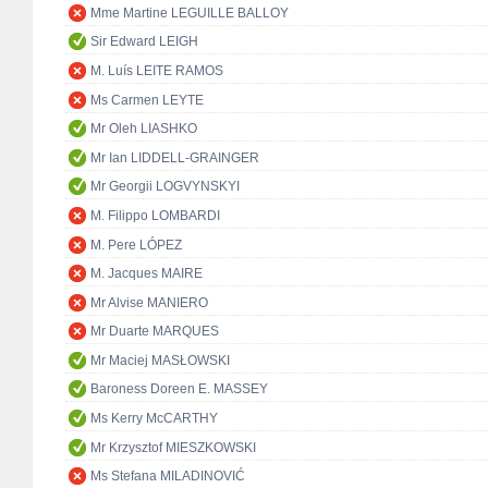
Mme Martine LEGUILLE BALLOY
Sir Edward LEIGH
M. Luís LEITE RAMOS
Ms Carmen LEYTE
Mr Oleh LIASHKO
Mr Ian LIDDELL-GRAINGER
Mr Georgii LOGVYNSKYI
M. Filippo LOMBARDI
M. Pere LÓPEZ
M. Jacques MAIRE
Mr Alvise MANIERO
Mr Duarte MARQUES
Mr Maciej MASŁOWSKI
Baroness Doreen E. MASSEY
Ms Kerry McCARTHY
Mr Krzysztof MIESZKOWSKI
Ms Stefana MILADINOVIĆ