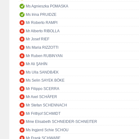
Ms Agnieszka POMASKA
Ms Irina PRUIDZE
Mr Roberto RAMPI
Mr Alberto RIBOLLA
Mr Josef RIEF
Ms Maria RIZZOTTI
Mr Ruben RUBINYAN
Mr Ali ŞAHİN
Ms Ulla SANDBÆK
Ms Selin SAYEK BÖKE
Mr Filippo SCERRA
Mr Axel SCHÄFER
Mr Stefan SCHENNACH
Mr Frithjof SCHMIDT
Mme Elisabeth SCHNEIDER-SCHNEITER
Ms Ingjerd Schie SCHOU
Mr Frank SCHWABE