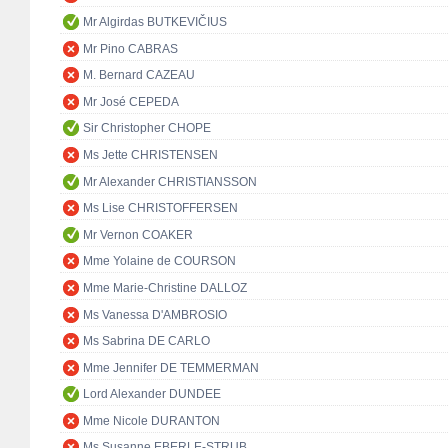
Mr Algirdas BUTKEVIČIUS
Mr Pino CABRAS
M. Bernard CAZEAU
Mr José CEPEDA
Sir Christopher CHOPE
Ms Jette CHRISTENSEN
Mr Alexander CHRISTIANSSON
Ms Lise CHRISTOFFERSEN
Mr Vernon COAKER
Mme Yolaine de COURSON
Mme Marie-Christine DALLOZ
Ms Vanessa D'AMBROSIO
Ms Sabrina DE CARLO
Mme Jennifer DE TEMMERMAN
Lord Alexander DUNDEE
Mme Nicole DURANTON
Ms Susanne EBERLE-STRUB