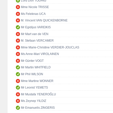
Lord Don TOUHIG
Mme Nicole TRISSE
Ms Feleknas UCA
M. Vincent VAN QUICKENBORNE
Mr Egidijus VAREIKIS
Mr Mart van de VEN
M. Stefaan VERCAMER
Mme Marie-Christine VERDIER-JOUCLAS
Ms Anne-Mari VIROLAINEN
Mr Günter VOGT
Mr Martin WHITFIELD
Mr Phil WILSON
Mme Martine WONNER
Mr Leonid YEMETS
Mr Mustafa YENEROĞLU
Ms Zeynep YILDIZ
Mr Emanuelis ZINGERIS