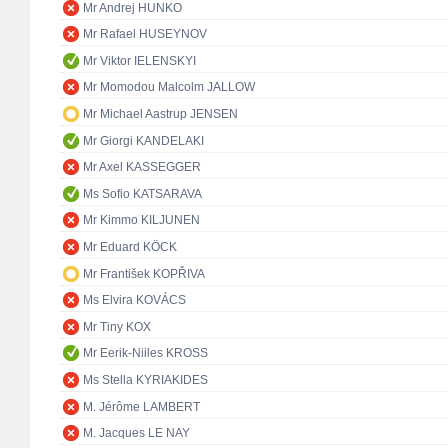
Mr Andrej HUNKO
Mr Rafael HUSEYNOV
Mr Viktor IELENSKYI
Mr Momodou Malcolm JALLOW
Mr Michael Aastrup JENSEN
Mr Giorgi KANDELAKI
Mr Axel KASSEGGER
Ms Sofio KATSARAVA
Mr Kimmo KILJUNEN
Mr Eduard KÖCK
Mr František KOPŘIVA
Ms Elvira KOVÁCS
Mr Tiny KOX
Mr Eerik-Niiles KROSS
Ms Stella KYRIAKIDES
M. Jérôme LAMBERT
M. Jacques LE NAY