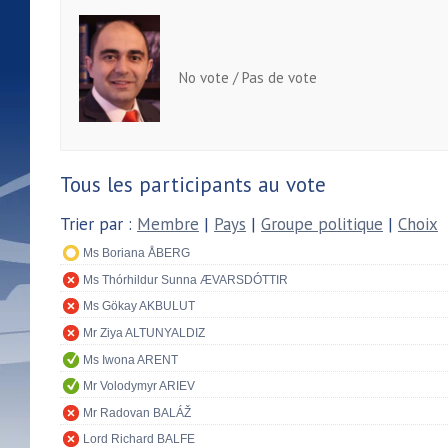
No vote / Pas de vote
Tous les participants au vote
Trier par :
Membre
|
Pays
|
Groupe politique
|
Choix
Ms Boriana ÅBERG
Ms Thórhildur Sunna ÆVARSDÓTTIR
Ms Gökay AKBULUT
Mr Ziya ALTUNYALDIZ
Ms Iwona ARENT
Mr Volodymyr ARIEV
Mr Radovan BALÁŽ
Lord Richard BALFE