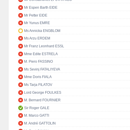
Mr Espen Barth EIDE
Mr Petter EIDE
Mr Yunus EMRE
Ms Annicka ENGBLOM
Ms Arzu ERDEM
Mr Franz Leonhard ESSL
Mme Edite ESTRELA
M. Piero FASSINO
Ms Sevinj FATALIYEVA
Mme Doris FIALA
Ms Tarja FILATOV
Lord George FOULKES
M. Bernard FOURNIER
Sir Roger GALE
M. Marco GATTI
M. André GATTOLIN