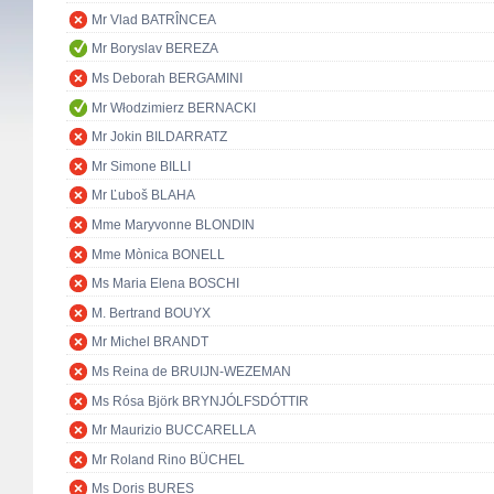
Mr Vlad BATRÎNCEA
Mr Boryslav BEREZA
Ms Deborah BERGAMINI
Mr Włodzimierz BERNACKI
Mr Jokin BILDARRATZ
Mr Simone BILLI
Mr Ľuboš BLAHA
Mme Maryvonne BLONDIN
Mme Mònica BONELL
Ms Maria Elena BOSCHI
M. Bertrand BOUYX
Mr Michel BRANDT
Ms Reina de BRUIJN-WEZEMAN
Ms Rósa Björk BRYNJÓLFSDÓTTIR
Mr Maurizio BUCCARELLA
Mr Roland Rino BÜCHEL
Ms Doris BURES