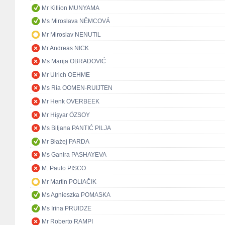
Mr Killion MUNYAMA
Ms Miroslava NĚMCOVÁ
Mr Miroslav NENUTIL
Mr Andreas NICK
Ms Marija OBRADOVIĆ
Mr Ulrich OEHME
Ms Ria OOMEN-RUIJTEN
Mr Henk OVERBEEK
Mr Hişyar ÖZSOY
Ms Biljana PANTIĆ PILJA
Mr Błażej PARDA
Ms Ganira PASHAYEVA
M. Paulo PISCO
Mr Martin POLIAČIK
Ms Agnieszka POMASKA
Ms Irina PRUIDZE
Mr Roberto RAMPI