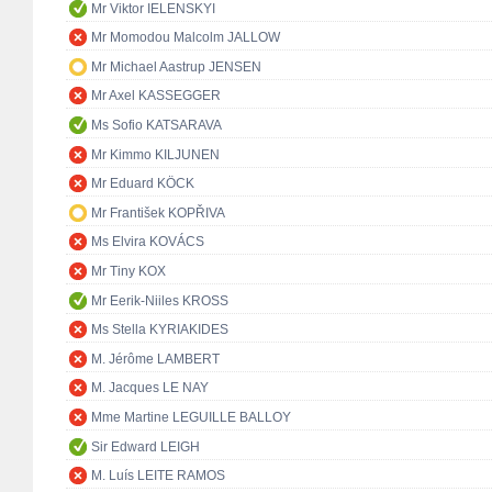
Mr Viktor IELENSKYI
Mr Momodou Malcolm JALLOW
Mr Michael Aastrup JENSEN
Mr Axel KASSEGGER
Ms Sofio KATSARAVA
Mr Kimmo KILJUNEN
Mr Eduard KÖCK
Mr František KOPŘIVA
Ms Elvira KOVÁCS
Mr Tiny KOX
Mr Eerik-Niiles KROSS
Ms Stella KYRIAKIDES
M. Jérôme LAMBERT
M. Jacques LE NAY
Mme Martine LEGUILLE BALLOY
Sir Edward LEIGH
M. Luís LEITE RAMOS