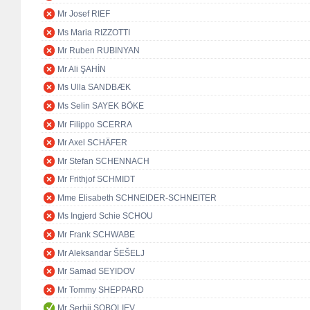
Mr Josef RIEF
Ms Maria RIZZOTTI
Mr Ruben RUBINYAN
Mr Ali ŞAHİN
Ms Ulla SANDBÆK
Ms Selin SAYEK BÖKE
Mr Filippo SCERRA
Mr Axel SCHÄFER
Mr Stefan SCHENNACH
Mr Frithjof SCHMIDT
Mme Elisabeth SCHNEIDER-SCHNEITER
Ms Ingjerd Schie SCHOU
Mr Frank SCHWABE
Mr Aleksandar ŠEŠELJ
Mr Samad SEYIDOV
Mr Tommy SHEPPARD
Mr Serhii SOBOLIEV