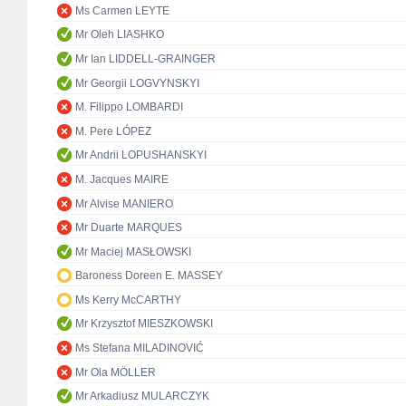
Ms Carmen LEYTE
Mr Oleh LIASHKO
Mr Ian LIDDELL-GRAINGER
Mr Georgii LOGVYNSKYI
M. Filippo LOMBARDI
M. Pere LÓPEZ
Mr Andrii LOPUSHANSKYI
M. Jacques MAIRE
Mr Alvise MANIERO
Mr Duarte MARQUES
Mr Maciej MASŁOWSKI
Baroness Doreen E. MASSEY
Ms Kerry McCARTHY
Mr Krzysztof MIESZKOWSKI
Ms Stefana MILADINOVIĆ
Mr Ola MÖLLER
Mr Arkadiusz MULARCZYK