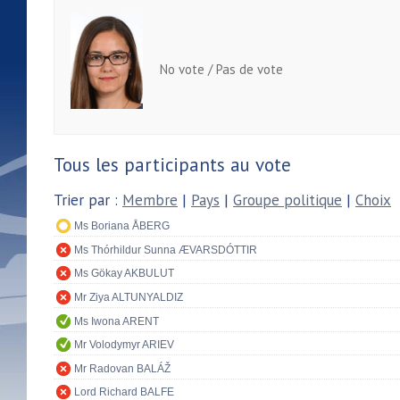
No vote / Pas de vote
Tous les participants au vote
Trier par :
Membre
|
Pays
|
Groupe politique
|
Choix
Ms Boriana ÅBERG
Ms Thórhildur Sunna ÆVARSDÓTTIR
Ms Gökay AKBULUT
Mr Ziya ALTUNYALDIZ
Ms Iwona ARENT
Mr Volodymyr ARIEV
Mr Radovan BALÁŽ
Lord Richard BALFE