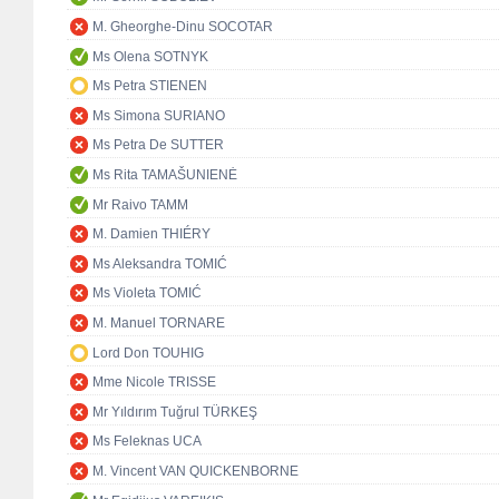
M. Gheorghe-Dinu SOCOTAR
Ms Olena SOTNYK
Ms Petra STIENEN
Ms Simona SURIANO
Ms Petra De SUTTER
Ms Rita TAMAŠUNIENĖ
Mr Raivo TAMM
M. Damien THIÉRY
Ms Aleksandra TOMIĆ
Ms Violeta TOMIĆ
M. Manuel TORNARE
Lord Don TOUHIG
Mme Nicole TRISSE
Mr Yıldırım Tuğrul TÜRKEŞ
Ms Feleknas UCA
M. Vincent VAN QUICKENBORNE