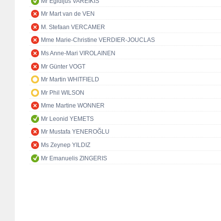
Mr Egidijus VAREIKIS
Mr Mart van de VEN
M. Stefaan VERCAMER
Mme Marie-Christine VERDIER-JOUCLAS
Ms Anne-Mari VIROLAINEN
Mr Günter VOGT
Mr Martin WHITFIELD
Mr Phil WILSON
Mme Martine WONNER
Mr Leonid YEMETS
Mr Mustafa YENEROĞLU
Ms Zeynep YILDIZ
Mr Emanuelis ZINGERIS