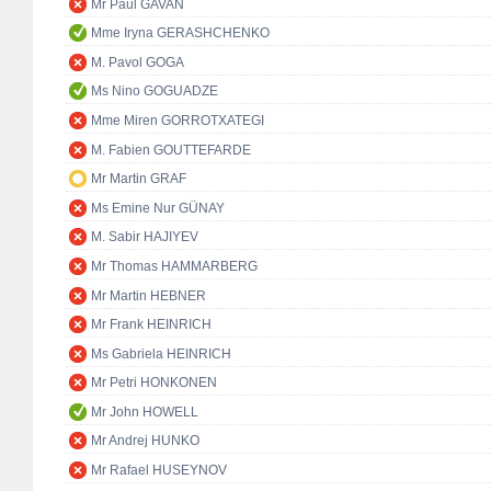
Mr Paul GAVAN
Mme Iryna GERASHCHENKO
M. Pavol GOGA
Ms Nino GOGUADZE
Mme Miren GORROTXATEGI
M. Fabien GOUTTEFARDE
Mr Martin GRAF
Ms Emine Nur GÜNAY
M. Sabir HAJIYEV
Mr Thomas HAMMARBERG
Mr Martin HEBNER
Mr Frank HEINRICH
Ms Gabriela HEINRICH
Mr Petri HONKONEN
Mr John HOWELL
Mr Andrej HUNKO
Mr Rafael HUSEYNOV