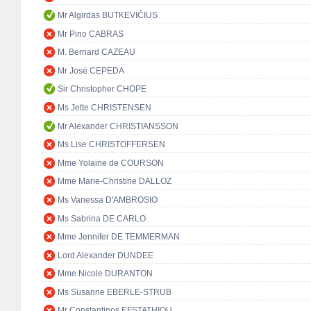
Mr Algirdas BUTKEVIČIUS
Mr Pino CABRAS
M. Bernard CAZEAU
Mr José CEPEDA
Sir Christopher CHOPE
Ms Jette CHRISTENSEN
Mr Alexander CHRISTIANSSON
Ms Lise CHRISTOFFERSEN
Mme Yolaine de COURSON
Mme Marie-Christine DALLOZ
Ms Vanessa D'AMBROSIO
Ms Sabrina DE CARLO
Mme Jennifer DE TEMMERMAN
Lord Alexander DUNDEE
Mme Nicole DURANTON
Ms Susanne EBERLE-STRUB
Mr Constantinos EFSTATHIOU