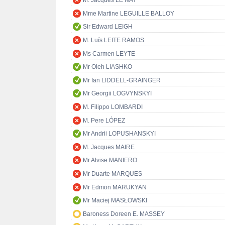
M. Jacques LE NAY
Mme Martine LEGUILLE BALLOY
Sir Edward LEIGH
M. Luís LEITE RAMOS
Ms Carmen LEYTE
Mr Oleh LIASHKO
Mr Ian LIDDELL-GRAINGER
Mr Georgii LOGVYNSKYI
M. Filippo LOMBARDI
M. Pere LÓPEZ
Mr Andrii LOPUSHANSKYI
M. Jacques MAIRE
Mr Alvise MANIERO
Mr Duarte MARQUES
Mr Edmon MARUKYAN
Mr Maciej MASŁOWSKI
Baroness Doreen E. MASSEY