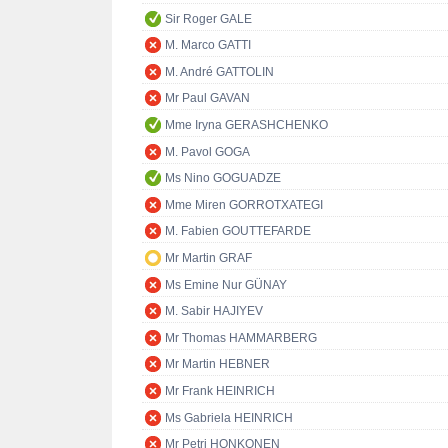
Sir Roger GALE
M. Marco GATTI
M. André GATTOLIN
Mr Paul GAVAN
Mme Iryna GERASHCHENKO
M. Pavol GOGA
Ms Nino GOGUADZE
Mme Miren GORROTXATEGI
M. Fabien GOUTTEFARDE
Mr Martin GRAF
Ms Emine Nur GÜNAY
M. Sabir HAJIYEV
Mr Thomas HAMMARBERG
Mr Martin HEBNER
Mr Frank HEINRICH
Ms Gabriela HEINRICH
Mr Petri HONKONEN