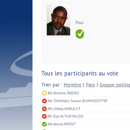
Pour
Tous les participants au vote
Trier par :
Membre
|
Pays
|
Groupe politi
Ms Boriana ÅBERG
Ms Thórhildur Sunna ÆVARSDÓTTIR
Ms Gökay AKBULUT
Mr Ziya ALTUNYALDIZ
Ms Iwona ARENT