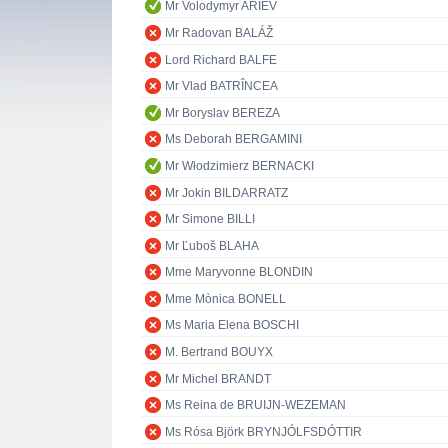
Mr Volodymyr ARIEV
Mr Radovan BALÁŽ
Lord Richard BALFE
Mr Vlad BATRÎNCEA
Mr Boryslav BEREZA
Ms Deborah BERGAMINI
Mr Włodzimierz BERNACKI
Mr Jokin BILDARRATZ
Mr Simone BILLI
Mr Ľuboš BLAHA
Mme Maryvonne BLONDIN
Mme Mònica BONELL
Ms Maria Elena BOSCHI
M. Bertrand BOUYX
Mr Michel BRANDT
Ms Reina de BRUIJN-WEZEMAN
Ms Rósa Björk BRYNJÓLFSDÓTTIR