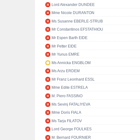
Lord Alexander DUNDEE
Mme Nicole DURANTON
Ms Susanne EBERLE-STRUB
Mr Constantinos EFSTATHIOU
Mr Espen Barth EIDE
Mr Petter EIDE
Mr Yunus EMRE
Ms Annicka ENGBLOM
Ms Arzu ERDEM
Mr Franz Leonhard ESSL
Mme Edite ESTRELA
M. Piero FASSINO
Ms Sevinj FATALIYEVA
Mme Doris FIALA
Ms Tarja FILATOV
Lord George FOULKES
M. Bernard FOURNIER