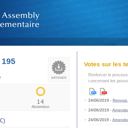
 195
Votes sur les 
Renforcer le process
e
IMPRIMER
concernant les pouvoi
14
24/06/2019 -
Renvois
Abstention
24/06/2019 -
Amende
C)
24/06/2019 -
Amende