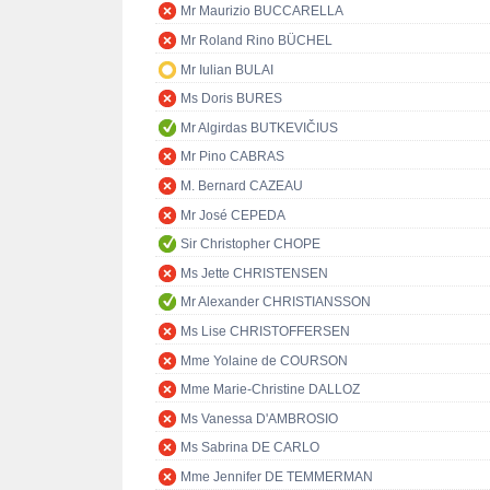
Mr Maurizio BUCCARELLA
Mr Roland Rino BÜCHEL
Mr Iulian BULAI
Ms Doris BURES
Mr Algirdas BUTKEVIČIUS
Mr Pino CABRAS
M. Bernard CAZEAU
Mr José CEPEDA
Sir Christopher CHOPE
Ms Jette CHRISTENSEN
Mr Alexander CHRISTIANSSON
Ms Lise CHRISTOFFERSEN
Mme Yolaine de COURSON
Mme Marie-Christine DALLOZ
Ms Vanessa D'AMBROSIO
Ms Sabrina DE CARLO
Mme Jennifer DE TEMMERMAN