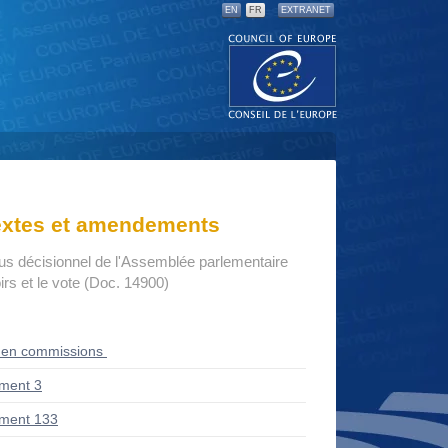
EN
FR
EXTRANET
textes et amendements
us décisionnel de l'Assemblée parlementaire
rs et le vote (Doc. 14900)
 en commissions
ment 3
ment 133