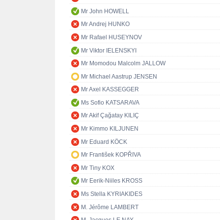
Mr John HOWELL
Mr Andrej HUNKO
Mr Rafael HUSEYNOV
Mr Viktor IELENSKYI
Mr Momodou Malcolm JALLOW
Mr Michael Aastrup JENSEN
Mr Axel KASSEGGER
Ms Sofio KATSARAVA
Mr Akif Çağatay KILIÇ
Mr Kimmo KILJUNEN
Mr Eduard KÖCK
Mr František KOPŘIVA
Mr Tiny KOX
Mr Eerik-Niiles KROSS
Ms Stella KYRIAKIDES
M. Jérôme LAMBERT