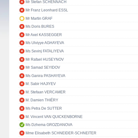
Mr Stefan SCHENNACH
Mr Franz Leonhard ESSL
Mr Martin GRAF
Ms Doris BURES
Mr Axel KASSEGGER
Ms Ulviyye AGHAYEVA
Ms Sevinj FATALIYEVA
Mr Rafael HUSEYNOV
Mr Samad SEYIDOV
Ms Ganira PASHAYEVA
M. Sabir HAJIYEV
M. Stefaan VERCAMER
M. Damien THIÉRY
Ms Petra De SUTTER
M. Vincent VAN QUICKENBORNE
Ms Dzhema GROZDANOVA
Mme Elisabeth SCHNEIDER-SCHNEITER