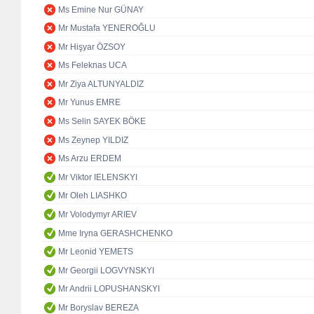
Ms Emine Nur GÜNAY
Mr Mustafa YENEROĞLU
Mr Hişyar ÖZSOY
Ms Feleknas UCA
Mr Ziya ALTUNYALDIZ
Mr Yunus EMRE
Ms Selin SAYEK BÖKE
Ms Zeynep YILDIZ
Ms Arzu ERDEM
Mr Viktor IELENSKYI
Mr Oleh LIASHKO
Mr Volodymyr ARIEV
Mme Iryna GERASHCHENKO
Mr Leonid YEMETS
Mr Georgii LOGVYNSKYI
Mr Andrii LOPUSHANSKYI
Mr Boryslav BEREZA