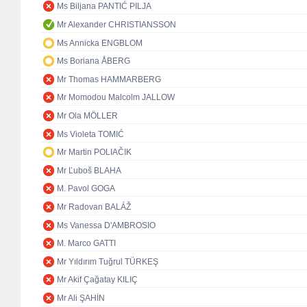
Ms Biljana PANTIĆ PILJA
Mr Alexander CHRISTIANSSON
Ms Annicka ENGBLOM
Ms Boriana ÅBERG
Mr Thomas HAMMARBERG
Mr Momodou Malcolm JALLOW
Mr Ola MÖLLER
Ms Violeta TOMIĆ
Mr Martin POLIAČIK
Mr Ľuboš BLAHA
M. Pavol GOGA
Mr Radovan BALÁŽ
Ms Vanessa D'AMBROSIO
M. Marco GATTI
Mr Yıldırım Tuğrul TÜRKEŞ
Mr Akif Çağatay KILIÇ
Mr Ali ŞAHİN