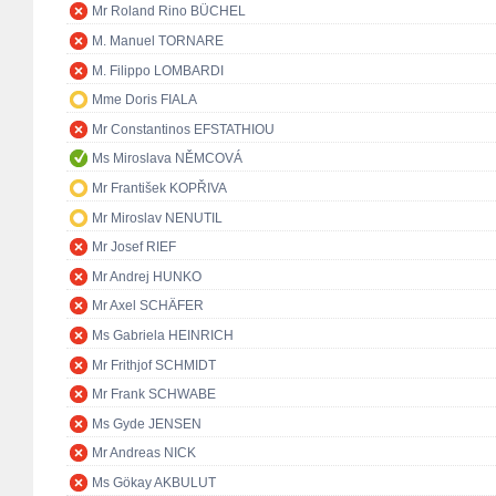
Mr Roland Rino BÜCHEL
M. Manuel TORNARE
M. Filippo LOMBARDI
Mme Doris FIALA
Mr Constantinos EFSTATHIOU
Ms Miroslava NĚMCOVÁ
Mr František KOPŘIVA
Mr Miroslav NENUTIL
Mr Josef RIEF
Mr Andrej HUNKO
Mr Axel SCHÄFER
Ms Gabriela HEINRICH
Mr Frithjof SCHMIDT
Mr Frank SCHWABE
Ms Gyde JENSEN
Mr Andreas NICK
Ms Gökay AKBULUT