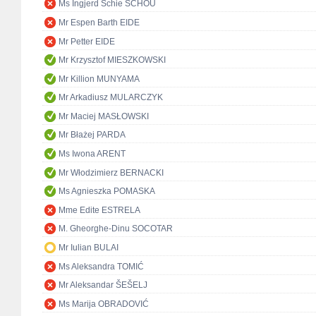
Ms Ingjerd Schie SCHOU
Mr Espen Barth EIDE
Mr Petter EIDE
Mr Krzysztof MIESZKOWSKI
Mr Killion MUNYAMA
Mr Arkadiusz MULARCZYK
Mr Maciej MASŁOWSKI
Mr Błażej PARDA
Ms Iwona ARENT
Mr Włodzimierz BERNACKI
Ms Agnieszka POMASKA
Mme Edite ESTRELA
M. Gheorghe-Dinu SOCOTAR
Mr Iulian BULAI
Ms Aleksandra TOMIĆ
Mr Aleksandar ŠEŠELJ
Ms Marija OBRADOVIĆ