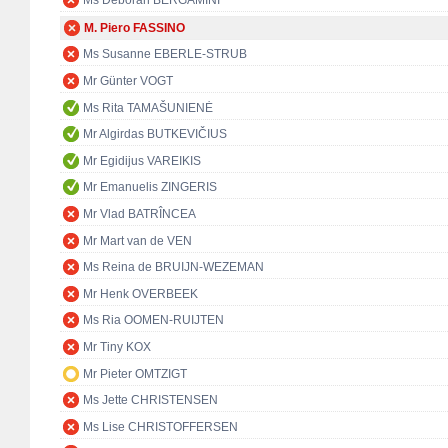
Ms Deborah BERGAMINI
M. Piero FASSINO
Ms Susanne EBERLE-STRUB
Mr Günter VOGT
Ms Rita TAMAŠUNIENĖ
Mr Algirdas BUTKEVIČIUS
Mr Egidijus VAREIKIS
Mr Emanuelis ZINGERIS
Mr Vlad BATRÎNCEA
Mr Mart van de VEN
Ms Reina de BRUIJN-WEZEMAN
Mr Henk OVERBEEK
Ms Ria OOMEN-RUIJTEN
Mr Tiny KOX
Mr Pieter OMTZIGT
Ms Jette CHRISTENSEN
Ms Lise CHRISTOFFERSEN