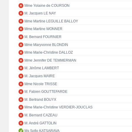
Mme Yolaine de COURSON
M. Jacques LE NAY
Mme Martine LEGUILLE BALLOY
Mme Martine WONNER
M. Bernard FOURNIER
Mme Maryvonne BLONDIN
Mme Marie-Christine DALLOZ
Mme Jennifer DE TEMMERMAN
M. Jérôme LAMBERT
M. Jacques MAIRE
Mme Nicole TRISSE
M. Fabien GOUTTEFARDE
M. Bertrand BOUYX
Mme Marie-Christine VERDIER-JOUCLAS
M. Bernard CAZEAU
M. André GATTOLIN
Ms Sofio KATSARAVA