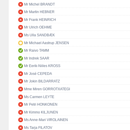
Mr Michel BRANDT
Mr Martin HEBNER
Mr Frank HEINRICH
Mr Ulrich OEHME
Ms Ulla SANDBÆK
Mr Michael Aastrup JENSEN
Mr Raivo TAMM
Mr Indrek SAAR
Mr Eerik-Niiles KROSS
Mr José CEPEDA
Mr Jokin BILDARRATZ
Mme Miren GORROTXATEGI
Ms Carmen LEYTE
Mr Petri HONKONEN
Mr Kimmo KILJUNEN
Ms Anne-Mari VIROLAINEN
Ms Tarja FILATOV