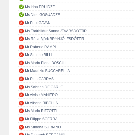
Ms Irina PRUIDZE
Ms Nino GOGUADZE
Mr Paul GAVAN
Ms Thórhildur Sunna ÆVARSDÓTTIR
Ms Rósa Björk BRYNJÓLFSDÓTTIR
Mr Roberto RAMPI
Mr Simone BILLI
Ms Maria Elena BOSCHI
Mr Maurizio BUCCARELLA
Mr Pino CABRAS
Ms Sabrina DE CARLO
Mr Alvise MANIERO
Mr Alberto RIBOLLA
Ms Maria RIZZOTTI
Mr Filippo SCERRA
Ms Simona SURIANO