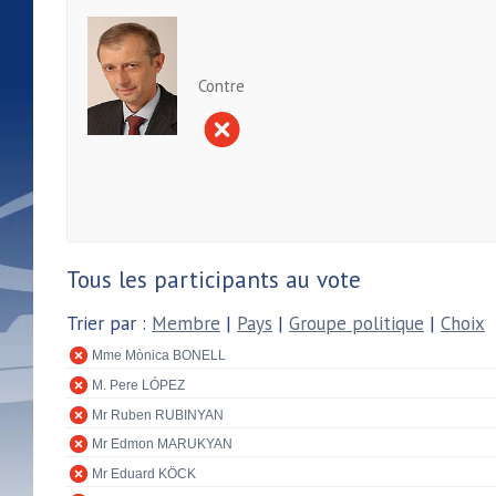
Contre
Tous les participants au vote
Trier par :
Membre
|
Pays
|
Groupe politique
|
Choix
Mme Mònica BONELL
M. Pere LÓPEZ
Mr Ruben RUBINYAN
Mr Edmon MARUKYAN
Mr Eduard KÖCK