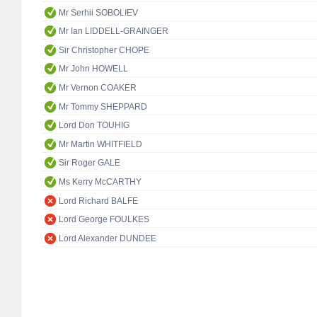
Mr Serhii SOBOLIEV
Mr Ian LIDDELL-GRAINGER
Sir Christopher CHOPE
Mr John HOWELL
Mr Vernon COAKER
Mr Tommy SHEPPARD
Lord Don TOUHIG
Mr Martin WHITFIELD
Sir Roger GALE
Ms Kerry McCARTHY
Lord Richard BALFE
Lord George FOULKES
Lord Alexander DUNDEE