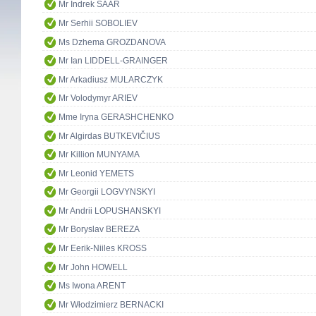
Mr Indrek SAAR
Mr Serhii SOBOLIEV
Ms Dzhema GROZDANOVA
Mr Ian LIDDELL-GRAINGER
Mr Arkadiusz MULARCZYK
Mr Volodymyr ARIEV
Mme Iryna GERASHCHENKO
Mr Algirdas BUTKEVIČIUS
Mr Killion MUNYAMA
Mr Leonid YEMETS
Mr Georgii LOGVYNSKYI
Mr Andrii LOPUSHANSKYI
Mr Boryslav BEREZA
Mr Eerik-Niiles KROSS
Mr John HOWELL
Ms Iwona ARENT
Mr Włodzimierz BERNACKI