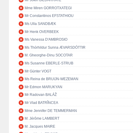
Mr Jokin BILDARRATZ
Mme Miren GORROTXATEGI
Mr Constantinos EFSTATHIOU
Ms Ulla SANDBÆK
Mr Henk OVERBEEK
Ms Vanessa D'AMBROSIO
Ms Thórhildur Sunna ÆVARSDÓTTIR
M. Gheorghe-Dinu SOCOTAR
Ms Susanne EBERLE-STRUB
Mr Günter VOGT
Ms Reina de BRUIJN-WEZEMAN
Mr Edmon MARUKYAN
Mr Radovan BALÁŽ
Mr Vlad BATRÎNCEA
Mme Jennifer DE TEMMERMAN
M. Jérôme LAMBERT
M. Jacques MAIRE