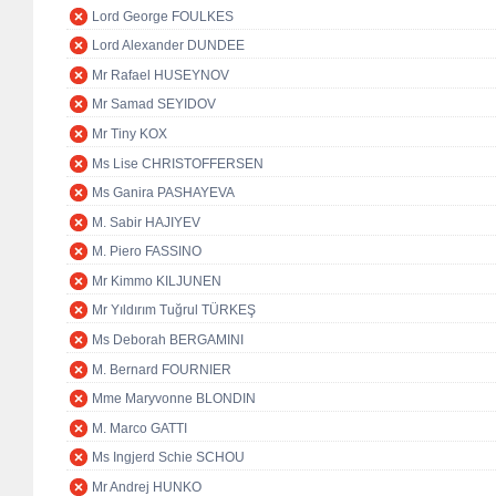
Lord George FOULKES
Lord Alexander DUNDEE
Mr Rafael HUSEYNOV
Mr Samad SEYIDOV
Mr Tiny KOX
Ms Lise CHRISTOFFERSEN
Ms Ganira PASHAYEVA
M. Sabir HAJIYEV
M. Piero FASSINO
Mr Kimmo KILJUNEN
Mr Yıldırım Tuğrul TÜRKEŞ
Ms Deborah BERGAMINI
M. Bernard FOURNIER
Mme Maryvonne BLONDIN
M. Marco GATTI
Ms Ingjerd Schie SCHOU
Mr Andrej HUNKO