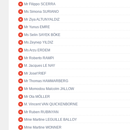
Mr Filippo SCERRA
Ms Simona SURIANO
Mr Ziya ALTUNYALDIZ
Mr Yunus EMRE
Ms Selin SAYEK BÖKE
Ms Zeynep YILDIZ
Ms Arzu ERDEM
Mr Roberto RAMPI
M. Jacques LE NAY
Mr Josef RIEF
Mr Thomas HAMMARBERG
Mr Momodou Malcolm JALLOW
Mr Ola MÖLLER
M. Vincent VAN QUICKENBORNE
Mr Ruben RUBINYAN
Mme Martine LEGUILLE BALLOY
Mme Martine WONNER