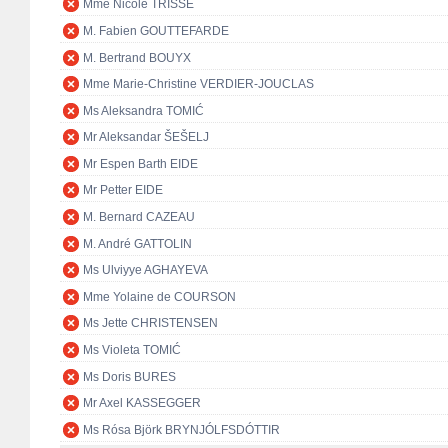
Mme Nicole TRISSE
M. Fabien GOUTTEFARDE
M. Bertrand BOUYX
Mme Marie-Christine VERDIER-JOUCLAS
Ms Aleksandra TOMIĆ
Mr Aleksandar ŠEŠELJ
Mr Espen Barth EIDE
Mr Petter EIDE
M. Bernard CAZEAU
M. André GATTOLIN
Ms Ulviyye AGHAYEVA
Mme Yolaine de COURSON
Ms Jette CHRISTENSEN
Ms Violeta TOMIĆ
Ms Doris BURES
Mr Axel KASSEGGER
Ms Rósa Björk BRYNJÓLFSDÓTTIR