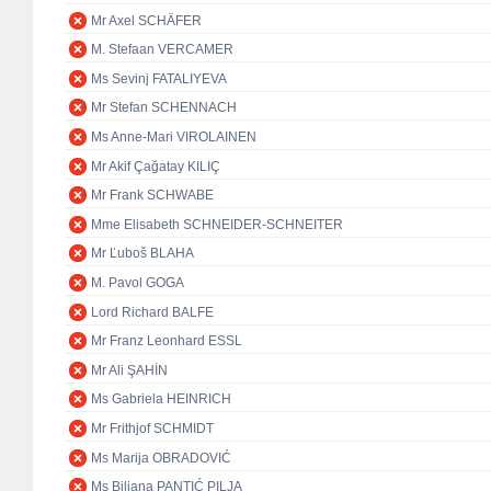
Mr Axel SCHÄFER
M. Stefaan VERCAMER
Ms Sevinj FATALIYEVA
Mr Stefan SCHENNACH
Ms Anne-Mari VIROLAINEN
Mr Akif Çağatay KILIÇ
Mr Frank SCHWABE
Mme Elisabeth SCHNEIDER-SCHNEITER
Mr Ľuboš BLAHA
M. Pavol GOGA
Lord Richard BALFE
Mr Franz Leonhard ESSL
Mr Ali ŞAHİN
Ms Gabriela HEINRICH
Mr Frithjof SCHMIDT
Ms Marija OBRADOVIĆ
Ms Biljana PANTIĆ PILJA