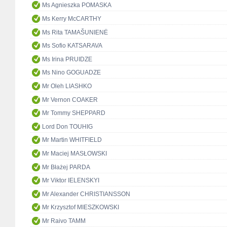
Ms Agnieszka POMASKA
Ms Kerry McCARTHY
Ms Rita TAMAŠUNIENĖ
Ms Sofio KATSARAVA
Ms Irina PRUIDZE
Ms Nino GOGUADZE
Mr Oleh LIASHKO
Mr Vernon COAKER
Mr Tommy SHEPPARD
Lord Don TOUHIG
Mr Martin WHITFIELD
Mr Maciej MASŁOWSKI
Mr Błażej PARDA
Mr Viktor IELENSKYI
Mr Alexander CHRISTIANSSON
Mr Krzysztof MIESZKOWSKI
Mr Raivo TAMM