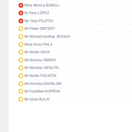
Mme Mònica BONELL
M. Pere LÓPEZ
Ms Tarja FILATOV
Mr Pieter OMTZIGT
Mr Michael Aastrup JENSEN
Mme Doris FIALA
Mr Martin GRAF
Ms Boriana ÅBERG
Mr Miroslav NENUTIL
Mr Martin POLIAČIK
Ms Annicka ENGBLOM
Mr František KOPŘIVA
Mr Iulian BULAI