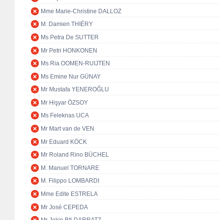
Mme Marie-Christine DALLOZ
M. Damien THIÉRY
Ms Petra De SUTTER
Mr Petri HONKONEN
Ms Ria OOMEN-RUIJTEN
Ms Emine Nur GÜNAY
Mr Mustafa YENEROĞLU
Mr Hişyar ÖZSOY
Ms Feleknas UCA
Mr Mart van de VEN
Mr Eduard KÖCK
Mr Roland Rino BÜCHEL
M. Manuel TORNARE
M. Filippo LOMBARDI
Mme Edite ESTRELA
Mr José CEPEDA