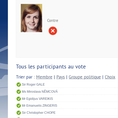
Contre
Tous les participants au vote
Trier par :
Membre
|
Pays
|
Groupe politique
|
Choix
Sir Roger GALE
Ms Miroslava NĚMCOVÁ
Mr Egidijus VAREIKIS
Mr Emanuelis ZINGERIS
Sir Christopher CHOPE