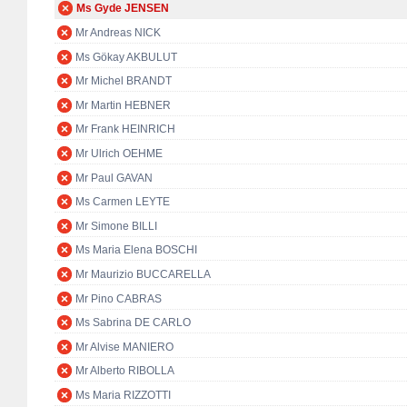
Ms Gyde JENSEN
Mr Andreas NICK
Ms Gökay AKBULUT
Mr Michel BRANDT
Mr Martin HEBNER
Mr Frank HEINRICH
Mr Ulrich OEHME
Mr Paul GAVAN
Ms Carmen LEYTE
Mr Simone BILLI
Ms Maria Elena BOSCHI
Mr Maurizio BUCCARELLA
Mr Pino CABRAS
Ms Sabrina DE CARLO
Mr Alvise MANIERO
Mr Alberto RIBOLLA
Ms Maria RIZZOTTI