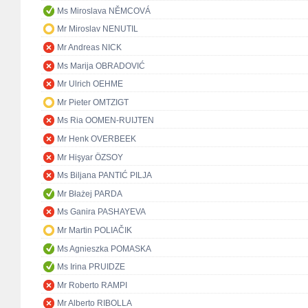
Ms Miroslava NĚMCOVÁ
Mr Miroslav NENUTIL
Mr Andreas NICK
Ms Marija OBRADOVIĆ
Mr Ulrich OEHME
Mr Pieter OMTZIGT
Ms Ria OOMEN-RUIJTEN
Mr Henk OVERBEEK
Mr Hişyar ÖZSOY
Ms Biljana PANTIĆ PILJA
Mr Błażej PARDA
Ms Ganira PASHAYEVA
Mr Martin POLIAČIK
Ms Agnieszka POMASKA
Ms Irina PRUIDZE
Mr Roberto RAMPI
Mr Alberto RIBOLLA