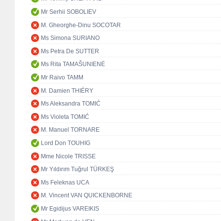
Mr Serhii SOBOLIEV
M. Gheorghe-Dinu SOCOTAR
Ms Simona SURIANO
Ms Petra De SUTTER
Ms Rita TAMAŠUNIENĖ
Mr Raivo TAMM
M. Damien THIÉRY
Ms Aleksandra TOMIĆ
Ms Violeta TOMIĆ
M. Manuel TORNARE
Lord Don TOUHIG
Mme Nicole TRISSE
Mr Yıldırım Tuğrul TÜRKEŞ
Ms Feleknas UCA
M. Vincent VAN QUICKENBORNE
Mr Egidijus VAREIKIS