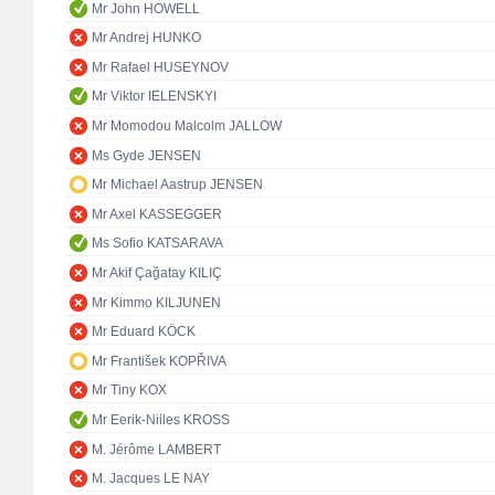
Mr John HOWELL
Mr Andrej HUNKO
Mr Rafael HUSEYNOV
Mr Viktor IELENSKYI
Mr Momodou Malcolm JALLOW
Ms Gyde JENSEN
Mr Michael Aastrup JENSEN
Mr Axel KASSEGGER
Ms Sofio KATSARAVA
Mr Akif Çağatay KILIÇ
Mr Kimmo KILJUNEN
Mr Eduard KÖCK
Mr František KOPŘIVA
Mr Tiny KOX
Mr Eerik-Niiles KROSS
M. Jérôme LAMBERT
M. Jacques LE NAY