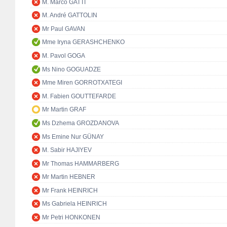
M. Marco GATTI
M. André GATTOLIN
Mr Paul GAVAN
Mme Iryna GERASHCHENKO
M. Pavol GOGA
Ms Nino GOGUADZE
Mme Miren GORROTXATEGI
M. Fabien GOUTTEFARDE
Mr Martin GRAF
Ms Dzhema GROZDANOVA
Ms Emine Nur GÜNAY
M. Sabir HAJIYEV
Mr Thomas HAMMARBERG
Mr Martin HEBNER
Mr Frank HEINRICH
Ms Gabriela HEINRICH
Mr Petri HONKONEN