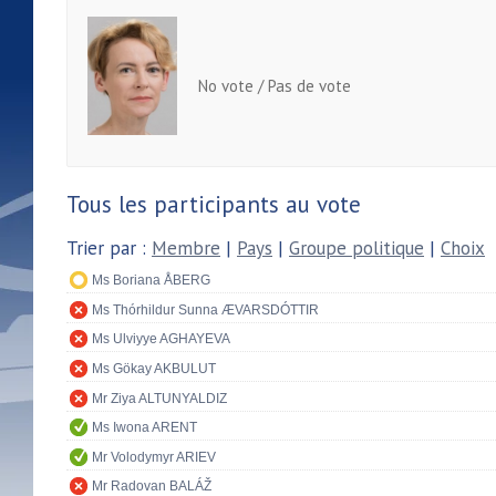
No vote / Pas de vote
Tous les participants au vote
Trier par :
Membre
|
Pays
|
Groupe politique
|
Choix
Ms Boriana ÅBERG
Ms Thórhildur Sunna ÆVARSDÓTTIR
Ms Ulviyye AGHAYEVA
Ms Gökay AKBULUT
Mr Ziya ALTUNYALDIZ
Ms Iwona ARENT
Mr Volodymyr ARIEV
Mr Radovan BALÁŽ