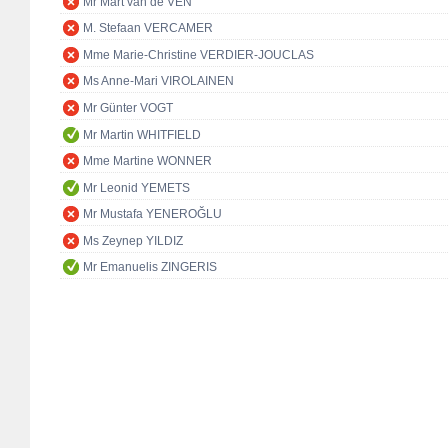
Mr Mart van de VEN
M. Stefaan VERCAMER
Mme Marie-Christine VERDIER-JOUCLAS
Ms Anne-Mari VIROLAINEN
Mr Günter VOGT
Mr Martin WHITFIELD
Mme Martine WONNER
Mr Leonid YEMETS
Mr Mustafa YENEROĞLU
Ms Zeynep YILDIZ
Mr Emanuelis ZINGERIS