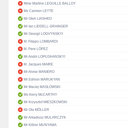
Mme Martine LEGUILLE BALLOY
Ms Carmen LEYTE
Mr Oleh LIASHKO
Mr Ian LIDDELL-GRAINGER
Mr Georgii LOGVYNSKYI
M. Filippo LOMBARDI
M. Pere LÓPEZ
Mr Andrii LOPUSHANSKYI
M. Jacques MAIRE
Mr Alvise MANIERO
Mr Edmon MARUKYAN
Mr Maciej MASŁOWSKI
Ms Kerry McCARTHY
Mr Krzysztof MIESZKOWSKI
Mr Ola MÖLLER
Mr Arkadiusz MULARCZYK
Mr Killion MUNYAMA