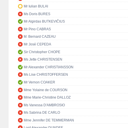
Mr Iulian BULAI
Ms Doris BURES
Mr Algirdas BUTKEVIČIUS
Mr Pino CABRAS
M. Bernard CAZEAU
Mr José CEPEDA
Sir Christopher CHOPE
Ms Jette CHRISTENSEN
Mr Alexander CHRISTIANSSON
Ms Lise CHRISTOFFERSEN
Mr Vernon COAKER
Mme Yolaine de COURSON
Mme Marie-Christine DALLOZ
Ms Vanessa D'AMBROSIO
Ms Sabrina DE CARLO
Mme Jennifer DE TEMMERMAN
Lord Alexander DUNDEE