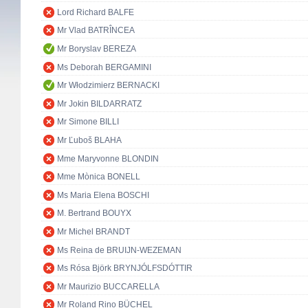
Lord Richard BALFE
Mr Vlad BATRÎNCEA
Mr Boryslav BEREZA
Ms Deborah BERGAMINI
Mr Włodzimierz BERNACKI
Mr Jokin BILDARRATZ
Mr Simone BILLI
Mr Ľuboš BLAHA
Mme Maryvonne BLONDIN
Mme Mònica BONELL
Ms Maria Elena BOSCHI
M. Bertrand BOUYX
Mr Michel BRANDT
Ms Reina de BRUIJN-WEZEMAN
Ms Rósa Björk BRYNJÓLFSDÓTTIR
Mr Maurizio BUCCARELLA
Mr Roland Rino BÜCHEL