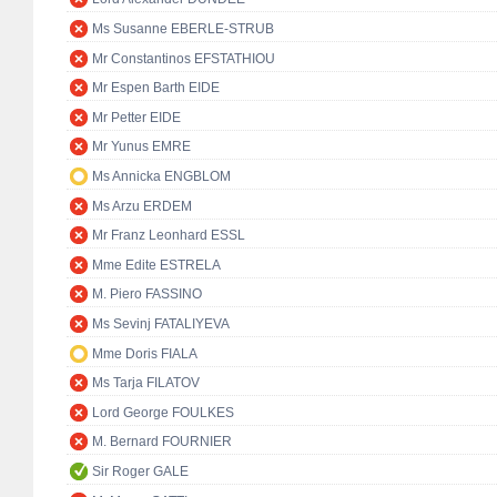
Ms Susanne EBERLE-STRUB
Mr Constantinos EFSTATHIOU
Mr Espen Barth EIDE
Mr Petter EIDE
Mr Yunus EMRE
Ms Annicka ENGBLOM
Ms Arzu ERDEM
Mr Franz Leonhard ESSL
Mme Edite ESTRELA
M. Piero FASSINO
Ms Sevinj FATALIYEVA
Mme Doris FIALA
Ms Tarja FILATOV
Lord George FOULKES
M. Bernard FOURNIER
Sir Roger GALE