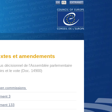
EN
FR
EXTRANET
textes et amendements
us décisionnel de l'Assemblée parlementaire
rs et le vote (Doc. 14900)
 en commissions
ment 3
ment 133