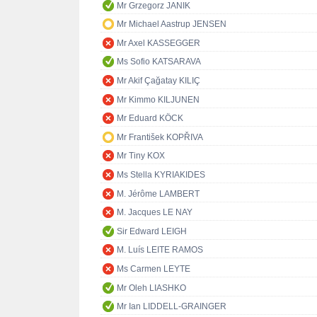
Mr Grzegorz JANIK
Mr Michael Aastrup JENSEN
Mr Axel KASSEGGER
Ms Sofio KATSARAVA
Mr Akif Çağatay KILIÇ
Mr Kimmo KILJUNEN
Mr Eduard KÖCK
Mr František KOPŘIVA
Mr Tiny KOX
Ms Stella KYRIAKIDES
M. Jérôme LAMBERT
M. Jacques LE NAY
Sir Edward LEIGH
M. Luís LEITE RAMOS
Ms Carmen LEYTE
Mr Oleh LIASHKO
Mr Ian LIDDELL-GRAINGER