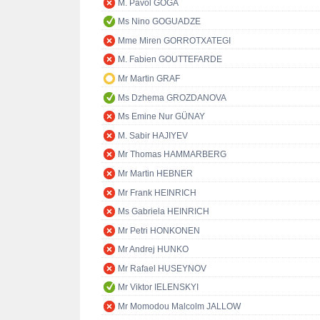
M. Pavol GOGA
Ms Nino GOGUADZE
Mme Miren GORROTXATEGI
M. Fabien GOUTTEFARDE
Mr Martin GRAF
Ms Dzhema GROZDANOVA
Ms Emine Nur GÜNAY
M. Sabir HAJIYEV
Mr Thomas HAMMARBERG
Mr Martin HEBNER
Mr Frank HEINRICH
Ms Gabriela HEINRICH
Mr Petri HONKONEN
Mr Andrej HUNKO
Mr Rafael HUSEYNOV
Mr Viktor IELENSKYI
Mr Momodou Malcolm JALLOW