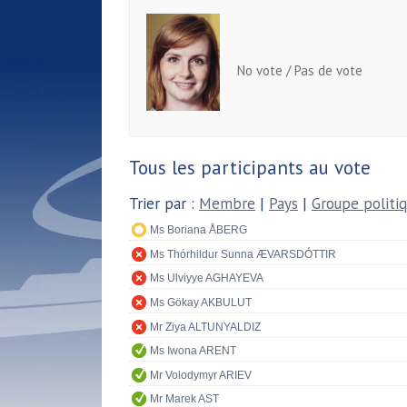
No vote / Pas de vote
Tous les participants au vote
Trier par :
Membre
|
Pays
|
Groupe politi
Ms Boriana ÅBERG
Ms Thórhildur Sunna ÆVARSDÓTTIR
Ms Ulviyye AGHAYEVA
Ms Gökay AKBULUT
Mr Ziya ALTUNYALDIZ
Ms Iwona ARENT
Mr Volodymyr ARIEV
Mr Marek AST