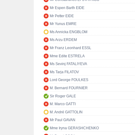
Mr Espen Barth EIDE
Mr Petter EIDE
Mr Yunus EMRE
Ms Annicka ENGBLOM
Ms Arzu ERDEM
Mr Franz Leonhard ESSL
Mme Edite ESTRELA
Ms Sevinj FATALIYEVA
Ms Tarja FILATOV
Lord George FOULKES
M. Bernard FOURNIER
Sir Roger GALE
M. Marco GATTI
M. André GATTOLIN
Mr Paul GAVAN
Mme Iryna GERASHCHENKO