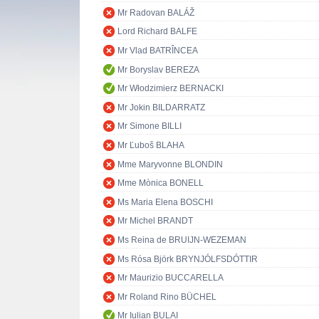
Mr Radovan BALÁŽ
Lord Richard BALFE
Mr Vlad BATRÎNCEA
Mr Boryslav BEREZA
Mr Włodzimierz BERNACKI
Mr Jokin BILDARRATZ
Mr Simone BILLI
Mr Ľuboš BLAHA
Mme Maryvonne BLONDIN
Mme Mònica BONELL
Ms Maria Elena BOSCHI
Mr Michel BRANDT
Ms Reina de BRUIJN-WEZEMAN
Ms Rósa Björk BRYNJÓLFSDÓTTIR
Mr Maurizio BUCCARELLA
Mr Roland Rino BÜCHEL
Mr Iulian BULAI