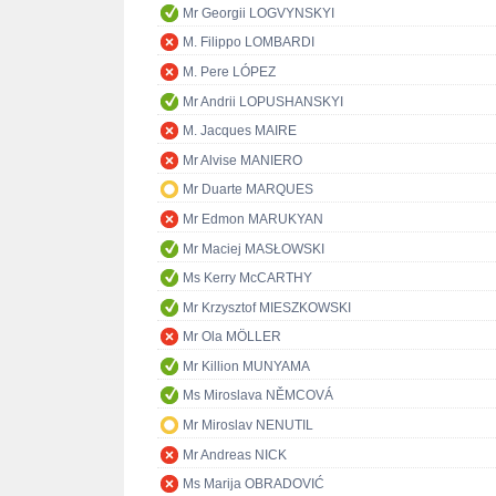
Mr Georgii LOGVYNSKYI
M. Filippo LOMBARDI
M. Pere LÓPEZ
Mr Andrii LOPUSHANSKYI
M. Jacques MAIRE
Mr Alvise MANIERO
Mr Duarte MARQUES
Mr Edmon MARUKYAN
Mr Maciej MASŁOWSKI
Ms Kerry McCARTHY
Mr Krzysztof MIESZKOWSKI
Mr Ola MÖLLER
Mr Killion MUNYAMA
Ms Miroslava NĚMCOVÁ
Mr Miroslav NENUTIL
Mr Andreas NICK
Ms Marija OBRADOVIĆ