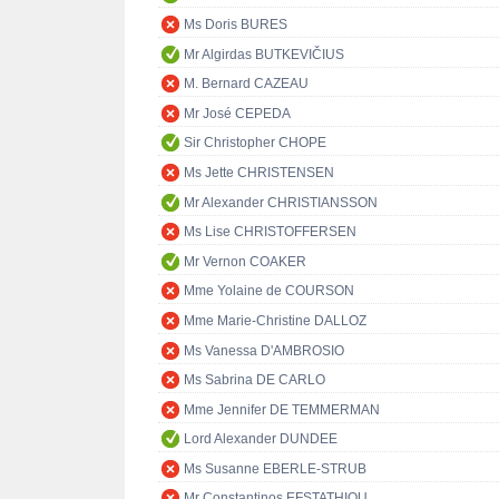
Ms Doris BURES
Mr Algirdas BUTKEVIČIUS
M. Bernard CAZEAU
Mr José CEPEDA
Sir Christopher CHOPE
Ms Jette CHRISTENSEN
Mr Alexander CHRISTIANSSON
Ms Lise CHRISTOFFERSEN
Mr Vernon COAKER
Mme Yolaine de COURSON
Mme Marie-Christine DALLOZ
Ms Vanessa D'AMBROSIO
Ms Sabrina DE CARLO
Mme Jennifer DE TEMMERMAN
Lord Alexander DUNDEE
Ms Susanne EBERLE-STRUB
Mr Constantinos EFSTATHIOU