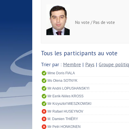
No vote / Pas de vote
Tous les participants au vote
Trier par :
Membre
|
Pays
|
Groupe politi
Mme Doris FIALA
Ms Olena SOTNYK
Mr Andrii LOPUSHANSKYI
Mr Eerik-Niiles KROSS
Mr Krzysztof MIESZKOWSKI
Mr Rafael HUSEYNOV
M. Damien THIÉRY
Mr Petri HONKONEN