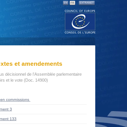
EN
FR
EXTRANET
textes et amendements
us décisionnel de l'Assemblée parlementaire
rs et le vote (Doc. 14900)
 en commissions
ment 3
ment 133