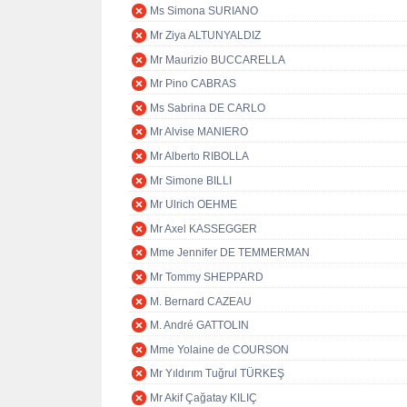
Ms Simona SURIANO
Mr Ziya ALTUNYALDIZ
Mr Maurizio BUCCARELLA
Mr Pino CABRAS
Ms Sabrina DE CARLO
Mr Alvise MANIERO
Mr Alberto RIBOLLA
Mr Simone BILLI
Mr Ulrich OEHME
Mr Axel KASSEGGER
Mme Jennifer DE TEMMERMAN
Mr Tommy SHEPPARD
M. Bernard CAZEAU
M. André GATTOLIN
Mme Yolaine de COURSON
Mr Yıldırım Tuğrul TÜRKEŞ
Mr Akif Çağatay KILIÇ