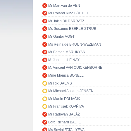
Mr Mart van de VEN
Mr Roland Rino BÜCHEL
Mr Jokin BILDARRATZ
Ms Susanne EBERLE-STRUB
Mr Günter VOGT
Ms Reina de BRUIJN-WEZEMAN
Mr Edmon MARUKYAN
M. Jacques LE NAY
M. Vincent VAN QUICKENBORNE
Mme Mònica BONELL
Mr Rik DAEMS
Mr Michael Aastrup JENSEN
Mr Martin POLIAČIK
Mr František KOPŘIVA
Mr Radovan BALÁŽ
Lord Richard BALFE
Ms Sevinj FATALIYEVA