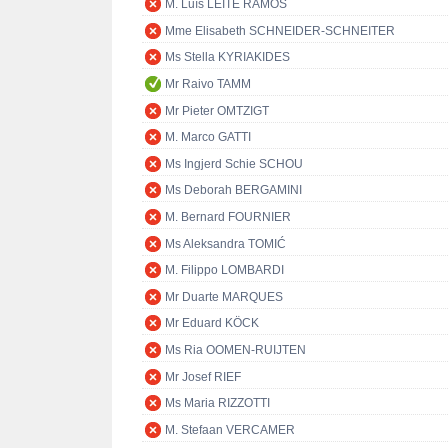
M. Luís LEITE RAMOS
Mme Elisabeth SCHNEIDER-SCHNEITER
Ms Stella KYRIAKIDES
Mr Raivo TAMM
Mr Pieter OMTZIGT
M. Marco GATTI
Ms Ingjerd Schie SCHOU
Ms Deborah BERGAMINI
M. Bernard FOURNIER
Ms Aleksandra TOMIĆ
M. Filippo LOMBARDI
Mr Duarte MARQUES
Mr Eduard KÖCK
Ms Ria OOMEN-RUIJTEN
Mr Josef RIEF
Ms Maria RIZZOTTI
M. Stefaan VERCAMER