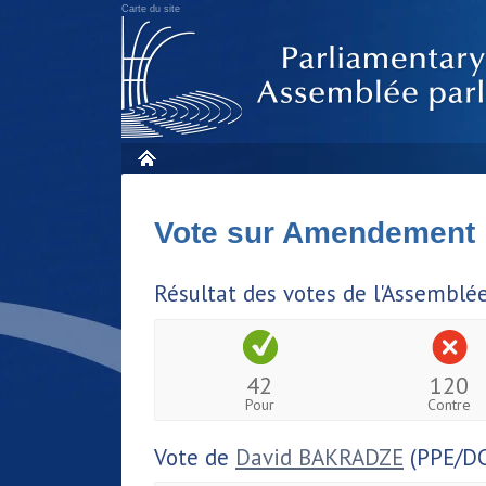
Carte du site
Vote sur Amendement
Résultat des votes de l'Assemblé
42
120
Pour
Contre
Vote de
David BAKRADZE
(PPE/DC