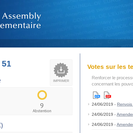
 51
Votes sur les 
Renforcer le process
e
IMPRIMER
concernant les pouvoi
9
24/06/2019 -
Renvois
Abstention
24/06/2019 -
Amende
)
24/06/2019 -
Amende