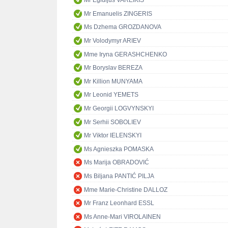
Mr Egidijus VAREIKIS
Mr Emanuelis ZINGERIS
Ms Dzhema GROZDANOVA
Mr Volodymyr ARIEV
Mme Iryna GERASHCHENKO
Mr Boryslav BEREZA
Mr Killion MUNYAMA
Mr Leonid YEMETS
Mr Georgii LOGVYNSKYI
Mr Serhii SOBOLIEV
Mr Viktor IELENSKYI
Ms Agnieszka POMASKA
Ms Marija OBRADOVIĆ
Ms Biljana PANTIĆ PILJA
Mme Marie-Christine DALLOZ
Mr Franz Leonhard ESSL
Ms Anne-Mari VIROLAINEN