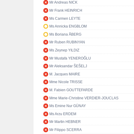
Mr Andreas NICK
Mr Frank HEINRICH
Ms Carmen LEYTE
Ms Annicka ENGBLOM
Ms Boriana ÅBERG
Mr Ruben RUBINYAN
Ms Zeynep YILDIZ
Mr Mustafa YENEROĞLU
Mr Aleksandar ŠEŠELJ
M. Jacques MAIRE
Mme Nicole TRISSE
M. Fabien GOUTTEFARDE
Mme Marie-Christine VERDIER-JOUCLAS
Ms Emine Nur GÜNAY
Ms Arzu ERDEM
Mr Martin HEBNER
Mr Filippo SCERRA