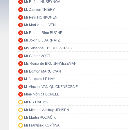
Mr Rafael HUSEYNOV
M. Damien THIÉRY
Mr Petri HONKONEN
Mr Mart van de VEN
Mr Roland Rino BÜCHEL
Mr Jokin BILDARRATZ
Ms Susanne EBERLE-STRUB
Mr Günter VOGT
Ms Reina de BRUIJN-WEZEMAN
Mr Edmon MARUKYAN
M. Jacques LE NAY
M. Vincent VAN QUICKENBORNE
Mme Mònica BONELL
Mr Rik DAEMS
Mr Michael Aastrup JENSEN
Mr Martin POLIAČIK
Mr František KOPŘIVA