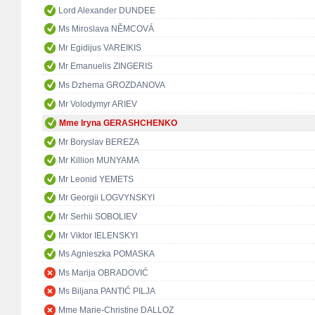
Lord Alexander DUNDEE
Ms Miroslava NĚMCOVÁ
Mr Egidijus VAREIKIS
Mr Emanuelis ZINGERIS
Ms Dzhema GROZDANOVA
Mr Volodymyr ARIEV
Mme Iryna GERASHCHENKO
Mr Boryslav BEREZA
Mr Killion MUNYAMA
Mr Leonid YEMETS
Mr Georgii LOGVYNSKYI
Mr Serhii SOBOLIEV
Mr Viktor IELENSKYI
Ms Agnieszka POMASKA
Ms Marija OBRADOVIĆ
Ms Biljana PANTIĆ PILJA
Mme Marie-Christine DALLOZ