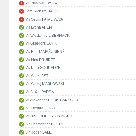
Mr Radovan BALÁŽ
Lord Richard BALFE
Ms Sevinj FATALIYEVA
Ms Iwona ARENT
Mr Włodzimierz BERNACKI
Mr Grzegorz JANIK
Ms Rita TAMAŠUNIENĖ
Ms Irina PRUIDZE
Ms Nino GOGUADZE
Mr Marek AST
Mr Maciej MASŁOWSKI
Mr Błażej PARDA
Mr Alexander CHRISTIANSSON
Sir Edward LEIGH
Mr Ian LIDDELL-GRAINGER
Sir Christopher CHOPE
Sir Roger GALE