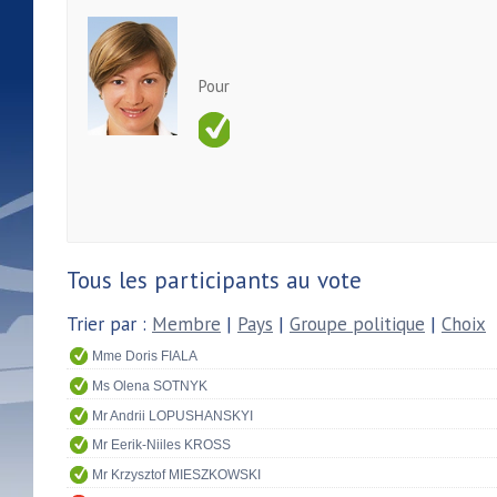
Pour
Tous les participants au vote
Trier par :
Membre
|
Pays
|
Groupe politique
|
Choix
Mme Doris FIALA
Ms Olena SOTNYK
Mr Andrii LOPUSHANSKYI
Mr Eerik-Niiles KROSS
Mr Krzysztof MIESZKOWSKI