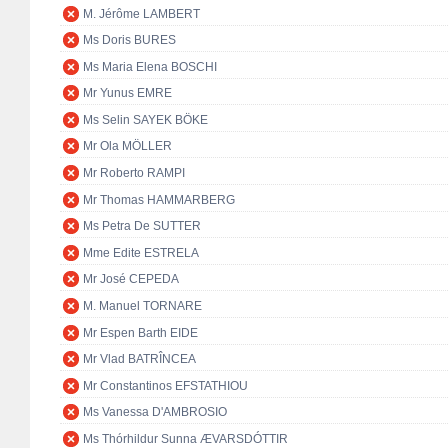
M. Jérôme LAMBERT
Ms Doris BURES
Ms Maria Elena BOSCHI
Mr Yunus EMRE
Ms Selin SAYEK BÖKE
Mr Ola MÖLLER
Mr Roberto RAMPI
Mr Thomas HAMMARBERG
Ms Petra De SUTTER
Mme Edite ESTRELA
Mr José CEPEDA
M. Manuel TORNARE
Mr Espen Barth EIDE
Mr Vlad BATRÎNCEA
Mr Constantinos EFSTATHIOU
Ms Vanessa D'AMBROSIO
Ms Thórhildur Sunna ÆVARSDÓTTIR