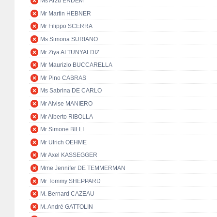
Ms Arzu ERDEM
Mr Martin HEBNER
Mr Filippo SCERRA
Ms Simona SURIANO
Mr Ziya ALTUNYALDIZ
Mr Maurizio BUCCARELLA
Mr Pino CABRAS
Ms Sabrina DE CARLO
Mr Alvise MANIERO
Mr Alberto RIBOLLA
Mr Simone BILLI
Mr Ulrich OEHME
Mr Axel KASSEGGER
Mme Jennifer DE TEMMERMAN
Mr Tommy SHEPPARD
M. Bernard CAZEAU
M. André GATTOLIN