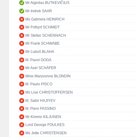
Mr Algirdas BUTKEVIČIUS
Mr Indrek SAAR
Ms Gabriela HEINRICH
Mr Frithjof SCHMIDT
Mr Stefan SCHENNACH
Mr Frank SCHWABE
Mr Ľuboš BLAHA
M. Pavol GOGA
Mr Axel SCHÄFER
Mme Maryvonne BLONDIN
M. Paulo PISCO
Ms Lise CHRISTOFFERSEN
M. Sabir HAJIYEV
M. Piero FASSINO
Mr Kimmo KILJUNEN
Lord George FOULKES
Ms Jette CHRISTENSEN