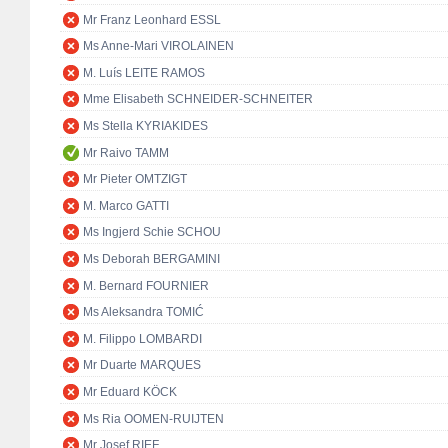
Mr Franz Leonhard ESSL
Ms Anne-Mari VIROLAINEN
M. Luís LEITE RAMOS
Mme Elisabeth SCHNEIDER-SCHNEITER
Ms Stella KYRIAKIDES
Mr Raivo TAMM
Mr Pieter OMTZIGT
M. Marco GATTI
Ms Ingjerd Schie SCHOU
Ms Deborah BERGAMINI
M. Bernard FOURNIER
Ms Aleksandra TOMIĆ
M. Filippo LOMBARDI
Mr Duarte MARQUES
Mr Eduard KÖCK
Ms Ria OOMEN-RUIJTEN
Mr Josef RIEF