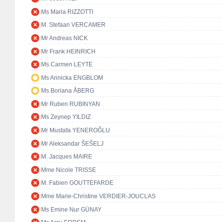
Ms Maria RIZZOTTI
M. Stefaan VERCAMER
Mr Andreas NICK
Mr Frank HEINRICH
Ms Carmen LEYTE
Ms Annicka ENGBLOM
Ms Boriana ÅBERG
Mr Ruben RUBINYAN
Ms Zeynep YILDIZ
Mr Mustafa YENEROĞLU
Mr Aleksandar ŠEŠELJ
M. Jacques MAIRE
Mme Nicole TRISSE
M. Fabien GOUTTEFARDE
Mme Marie-Christine VERDIER-JOUCLAS
Ms Emine Nur GÜNAY