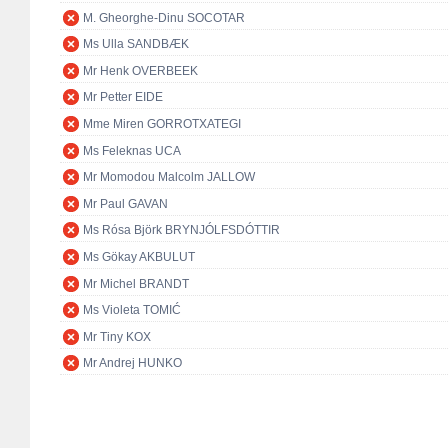
M. Gheorghe-Dinu SOCOTAR
Ms Ulla SANDBÆK
Mr Henk OVERBEEK
Mr Petter EIDE
Mme Miren GORROTXATEGI
Ms Feleknas UCA
Mr Momodou Malcolm JALLOW
Mr Paul GAVAN
Ms Rósa Björk BRYNJÓLFSDÓTTIR
Ms Gökay AKBULUT
Mr Michel BRANDT
Ms Violeta TOMIĆ
Mr Tiny KOX
Mr Andrej HUNKO