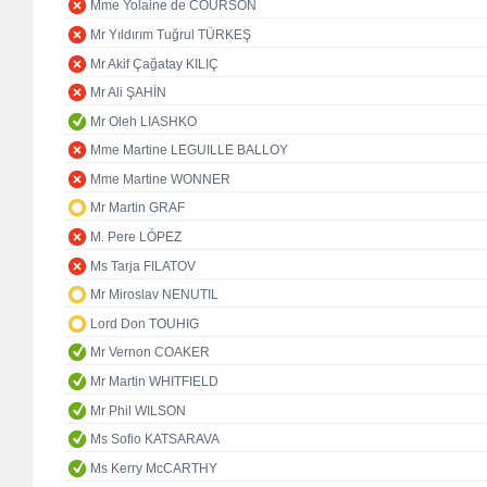
Mme Yolaine de COURSON
Mr Yıldırım Tuğrul TÜRKEŞ
Mr Akif Çağatay KILIÇ
Mr Ali ŞAHİN
Mr Oleh LIASHKO
Mme Martine LEGUILLE BALLOY
Mme Martine WONNER
Mr Martin GRAF
M. Pere LÓPEZ
Ms Tarja FILATOV
Mr Miroslav NENUTIL
Lord Don TOUHIG
Mr Vernon COAKER
Mr Martin WHITFIELD
Mr Phil WILSON
Ms Sofio KATSARAVA
Ms Kerry McCARTHY