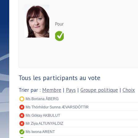
Pour
Tous les participants au vote
Trier par :
Membre
|
Pays
|
Groupe politique
|
Choix
Ms Boriana ÅBERG
Ms Thórhildur Sunna ÆVARSDÓTTIR
Ms Gökay AKBULUT
Mr Ziya ALTUNYALDIZ
Ms Iwona ARENT