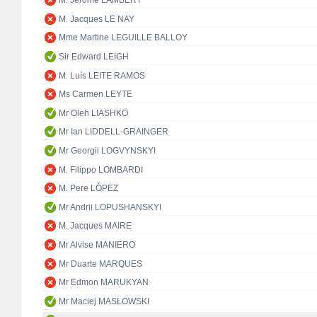
M. Jérôme LAMBERT
M. Jacques LE NAY
Mme Martine LEGUILLE BALLOY
Sir Edward LEIGH
M. Luís LEITE RAMOS
Ms Carmen LEYTE
Mr Oleh LIASHKO
Mr Ian LIDDELL-GRAINGER
Mr Georgii LOGVYNSKYI
M. Filippo LOMBARDI
M. Pere LÓPEZ
Mr Andrii LOPUSHANSKYI
M. Jacques MAIRE
Mr Alvise MANIERO
Mr Duarte MARQUES
Mr Edmon MARUKYAN
Mr Maciej MASŁOWSKI