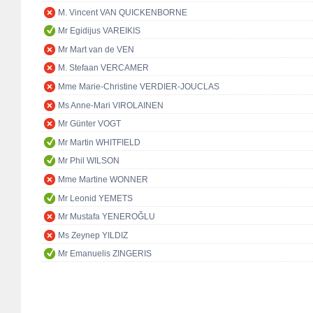
M. Vincent VAN QUICKENBORNE
Mr Egidijus VAREIKIS
Mr Mart van de VEN
M. Stefaan VERCAMER
Mme Marie-Christine VERDIER-JOUCLAS
Ms Anne-Mari VIROLAINEN
Mr Günter VOGT
Mr Martin WHITFIELD
Mr Phil WILSON
Mme Martine WONNER
Mr Leonid YEMETS
Mr Mustafa YENEROĞLU
Ms Zeynep YILDIZ
Mr Emanuelis ZINGERIS