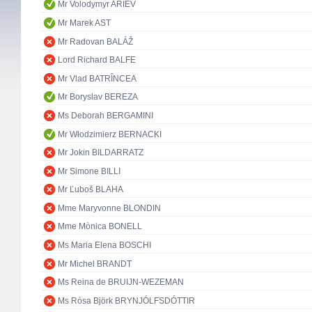
Mr Volodymyr ARIEV
Mr Marek AST
Mr Radovan BALÁŽ
Lord Richard BALFE
Mr Vlad BATRÎNCEA
Mr Boryslav BEREZA
Ms Deborah BERGAMINI
Mr Włodzimierz BERNACKI
Mr Jokin BILDARRATZ
Mr Simone BILLI
Mr Ľuboš BLAHA
Mme Maryvonne BLONDIN
Mme Mònica BONELL
Ms Maria Elena BOSCHI
Mr Michel BRANDT
Ms Reina de BRUIJN-WEZEMAN
Ms Rósa Björk BRYNJÓLFSDÓTTIR