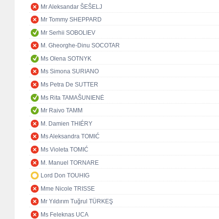
Mr Aleksandar ŠEŠELJ
Mr Tommy SHEPPARD
Mr Serhii SOBOLIEV
M. Gheorghe-Dinu SOCOTAR
Ms Olena SOTNYK
Ms Simona SURIANO
Ms Petra De SUTTER
Ms Rita TAMAŠUNIENĖ
Mr Raivo TAMM
M. Damien THIÉRY
Ms Aleksandra TOMIĆ
Ms Violeta TOMIĆ
M. Manuel TORNARE
Lord Don TOUHIG
Mme Nicole TRISSE
Mr Yıldırım Tuğrul TÜRKEŞ
Ms Feleknas UCA