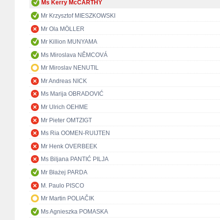
Ms Kerry McCARTHY
Mr Krzysztof MIESZKOWSKI
Mr Ola MÖLLER
Mr Killion MUNYAMA
Ms Miroslava NĚMCOVÁ
Mr Miroslav NENUTIL
Mr Andreas NICK
Ms Marija OBRADOVIĆ
Mr Ulrich OEHME
Mr Pieter OMTZIGT
Ms Ria OOMEN-RUIJTEN
Mr Henk OVERBEEK
Ms Biljana PANTIĆ PILJA
Mr Błażej PARDA
M. Paulo PISCO
Mr Martin POLIAČIK
Ms Agnieszka POMASKA