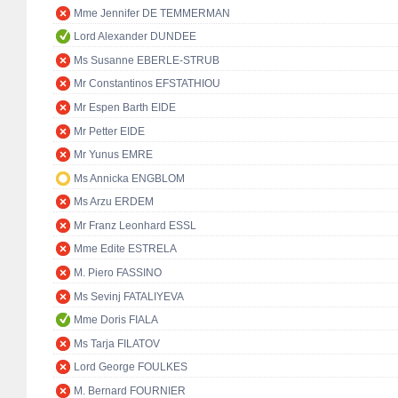
Mme Jennifer DE TEMMERMAN
Lord Alexander DUNDEE
Ms Susanne EBERLE-STRUB
Mr Constantinos EFSTATHIOU
Mr Espen Barth EIDE
Mr Petter EIDE
Mr Yunus EMRE
Ms Annicka ENGBLOM
Ms Arzu ERDEM
Mr Franz Leonhard ESSL
Mme Edite ESTRELA
M. Piero FASSINO
Ms Sevinj FATALIYEVA
Mme Doris FIALA
Ms Tarja FILATOV
Lord George FOULKES
M. Bernard FOURNIER