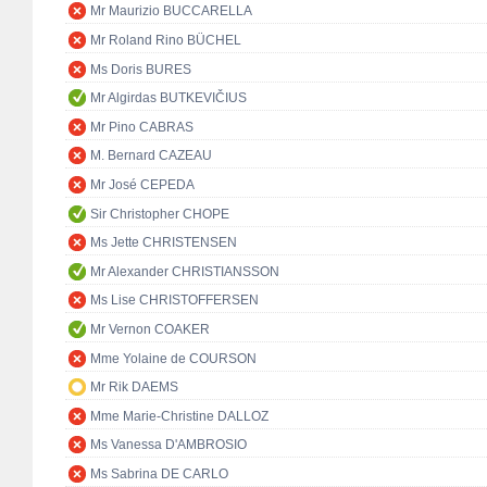
Mr Maurizio BUCCARELLA
Mr Roland Rino BÜCHEL
Ms Doris BURES
Mr Algirdas BUTKEVIČIUS
Mr Pino CABRAS
M. Bernard CAZEAU
Mr José CEPEDA
Sir Christopher CHOPE
Ms Jette CHRISTENSEN
Mr Alexander CHRISTIANSSON
Ms Lise CHRISTOFFERSEN
Mr Vernon COAKER
Mme Yolaine de COURSON
Mr Rik DAEMS
Mme Marie-Christine DALLOZ
Ms Vanessa D'AMBROSIO
Ms Sabrina DE CARLO