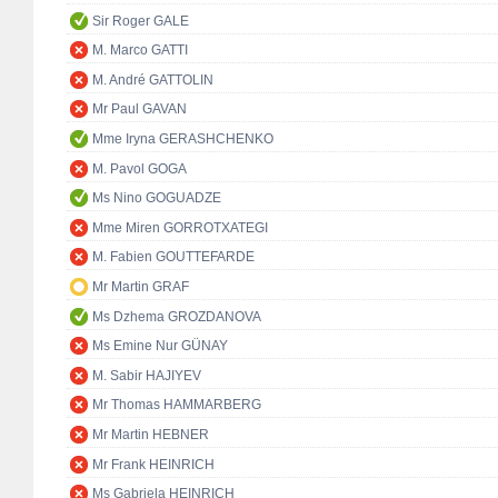
Sir Roger GALE
M. Marco GATTI
M. André GATTOLIN
Mr Paul GAVAN
Mme Iryna GERASHCHENKO
M. Pavol GOGA
Ms Nino GOGUADZE
Mme Miren GORROTXATEGI
M. Fabien GOUTTEFARDE
Mr Martin GRAF
Ms Dzhema GROZDANOVA
Ms Emine Nur GÜNAY
M. Sabir HAJIYEV
Mr Thomas HAMMARBERG
Mr Martin HEBNER
Mr Frank HEINRICH
Ms Gabriela HEINRICH