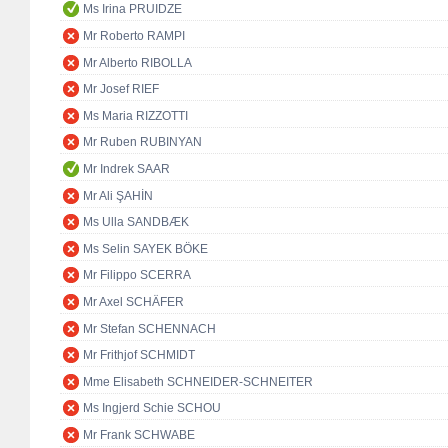
Ms Irina PRUIDZE
Mr Roberto RAMPI
Mr Alberto RIBOLLA
Mr Josef RIEF
Ms Maria RIZZOTTI
Mr Ruben RUBINYAN
Mr Indrek SAAR
Mr Ali ŞAHİN
Ms Ulla SANDBÆK
Ms Selin SAYEK BÖKE
Mr Filippo SCERRA
Mr Axel SCHÄFER
Mr Stefan SCHENNACH
Mr Frithjof SCHMIDT
Mme Elisabeth SCHNEIDER-SCHNEITER
Ms Ingjerd Schie SCHOU
Mr Frank SCHWABE