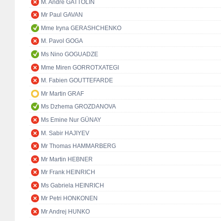
M. André GATTOLIN
Mr Paul GAVAN
Mme Iryna GERASHCHENKO
M. Pavol GOGA
Ms Nino GOGUADZE
Mme Miren GORROTXATEGI
M. Fabien GOUTTEFARDE
Mr Martin GRAF
Ms Dzhema GROZDANOVA
Ms Emine Nur GÜNAY
M. Sabir HAJIYEV
Mr Thomas HAMMARBERG
Mr Martin HEBNER
Mr Frank HEINRICH
Ms Gabriela HEINRICH
Mr Petri HONKONEN
Mr Andrej HUNKO