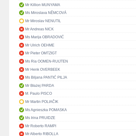
Mr Killion MUNYAMA
Ms Miroslava NĚMCOVÁ
Mr Miroslav NENUTIL
Mr Andreas NICK
Ms Marija OBRADOVIĆ
Mr Ulrich OEHME
Mr Pieter OMTZIGT
Ms Ria OOMEN-RUIJTEN
Mr Henk OVERBEEK
Ms Biljana PANTIĆ PILJA
Mr Błażej PARDA
M. Paulo PISCO
Mr Martin POLIAČIK
Ms Agnieszka POMASKA
Ms Irina PRUIDZE
Mr Roberto RAMPI
Mr Alberto RIBOLLA