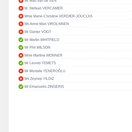
Mr Mart van de VEN
M. Stefaan VERCAMER
Mme Marie-Christine VERDIER-JOUCLAS
Ms Anne-Mari VIROLAINEN
Mr Günter VOGT
Mr Martin WHITFIELD
Mr Phil WILSON
Mme Martine WONNER
Mr Leonid YEMETS
Mr Mustafa YENEROĞLU
Ms Zeynep YILDIZ
Mr Emanuelis ZINGERIS