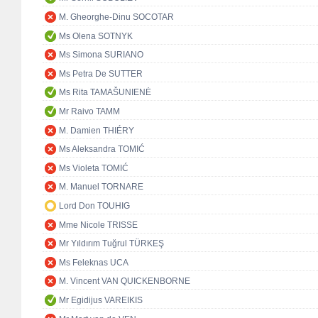
M. Gheorghe-Dinu SOCOTAR
Ms Olena SOTNYK
Ms Simona SURIANO
Ms Petra De SUTTER
Ms Rita TAMAŠUNIENĖ
Mr Raivo TAMM
M. Damien THIÉRY
Ms Aleksandra TOMIĆ
Ms Violeta TOMIĆ
M. Manuel TORNARE
Lord Don TOUHIG
Mme Nicole TRISSE
Mr Yıldırım Tuğrul TÜRKEŞ
Ms Feleknas UCA
M. Vincent VAN QUICKENBORNE
Mr Egidijus VAREIKIS