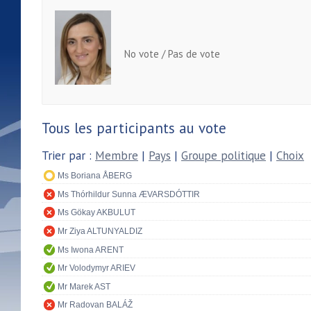
No vote / Pas de vote
Tous les participants au vote
Trier par :
Membre
|
Pays
|
Groupe politique
|
Choix
Ms Boriana ÅBERG
Ms Thórhildur Sunna ÆVARSDÓTTIR
Ms Gökay AKBULUT
Mr Ziya ALTUNYALDIZ
Ms Iwona ARENT
Mr Volodymyr ARIEV
Mr Marek AST
Mr Radovan BALÁŽ