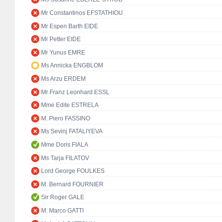
Mr Constantinos EFSTATHIOU
Mr Espen Barth EIDE
Mr Petter EIDE
Mr Yunus EMRE
Ms Annicka ENGBLOM
Ms Arzu ERDEM
Mr Franz Leonhard ESSL
Mme Edite ESTRELA
M. Piero FASSINO
Ms Sevinj FATALIYEVA
Mme Doris FIALA
Ms Tarja FILATOV
Lord George FOULKES
M. Bernard FOURNIER
Sir Roger GALE
M. Marco GATTI