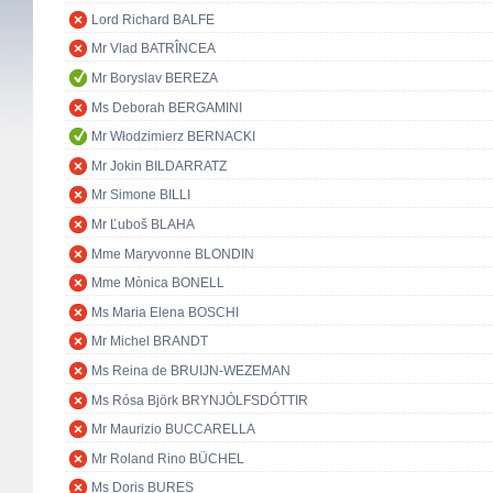
Lord Richard BALFE
Mr Vlad BATRÎNCEA
Mr Boryslav BEREZA
Ms Deborah BERGAMINI
Mr Włodzimierz BERNACKI
Mr Jokin BILDARRATZ
Mr Simone BILLI
Mr Ľuboš BLAHA
Mme Maryvonne BLONDIN
Mme Mònica BONELL
Ms Maria Elena BOSCHI
Mr Michel BRANDT
Ms Reina de BRUIJN-WEZEMAN
Ms Rósa Björk BRYNJÓLFSDÓTTIR
Mr Maurizio BUCCARELLA
Mr Roland Rino BÜCHEL
Ms Doris BURES