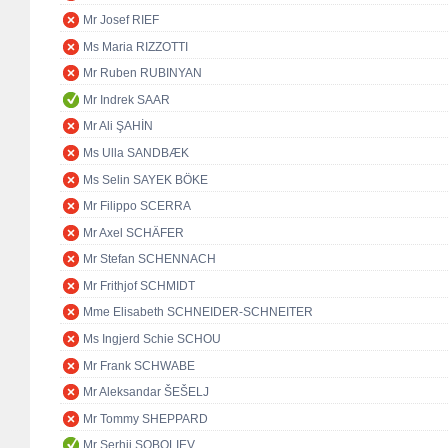
Mr Josef RIEF
Ms Maria RIZZOTTI
Mr Ruben RUBINYAN
Mr Indrek SAAR
Mr Ali ŞAHİN
Ms Ulla SANDBÆK
Ms Selin SAYEK BÖKE
Mr Filippo SCERRA
Mr Axel SCHÄFER
Mr Stefan SCHENNACH
Mr Frithjof SCHMIDT
Mme Elisabeth SCHNEIDER-SCHNEITER
Ms Ingjerd Schie SCHOU
Mr Frank SCHWABE
Mr Aleksandar ŠEŠELJ
Mr Tommy SHEPPARD
Mr Serhii SOBOLIEV