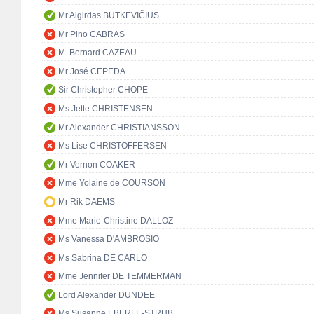
Mr Algirdas BUTKEVIČIUS
Mr Pino CABRAS
M. Bernard CAZEAU
Mr José CEPEDA
Sir Christopher CHOPE
Ms Jette CHRISTENSEN
Mr Alexander CHRISTIANSSON
Ms Lise CHRISTOFFERSEN
Mr Vernon COAKER
Mme Yolaine de COURSON
Mr Rik DAEMS
Mme Marie-Christine DALLOZ
Ms Vanessa D'AMBROSIO
Ms Sabrina DE CARLO
Mme Jennifer DE TEMMERMAN
Lord Alexander DUNDEE
Ms Susanne EBERLE-STRUB