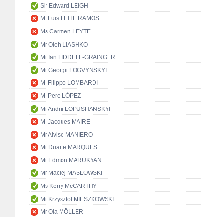
Sir Edward LEIGH
M. Luís LEITE RAMOS
Ms Carmen LEYTE
Mr Oleh LIASHKO
Mr Ian LIDDELL-GRAINGER
Mr Georgii LOGVYNSKYI
M. Filippo LOMBARDI
M. Pere LÓPEZ
Mr Andrii LOPUSHANSKYI
M. Jacques MAIRE
Mr Alvise MANIERO
Mr Duarte MARQUES
Mr Edmon MARUKYAN
Mr Maciej MASŁOWSKI
Ms Kerry McCARTHY
Mr Krzysztof MIESZKOWSKI
Mr Ola MÖLLER