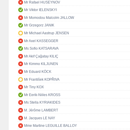
Mr Rafael HUSEYNOV
Mr Viktor IELENSKYI
Mr Momodou Malcolm JALLOW
Mr Grzegorz JANIK
Mr Michael Aastrup JENSEN
Mr Axel KASSEGGER
Ms Sofio KATSARAVA
Mr Akif Çağatay KILIÇ
Mr Kimmo KILJUNEN
Mr Eduard KÖCK
Mr František KOPŘIVA
Mr Tiny KOX
Mr Eerik-Niiles KROSS
Ms Stella KYRIAKIDES
M. Jérôme LAMBERT
M. Jacques LE NAY
Mme Martine LEGUILLE BALLOY