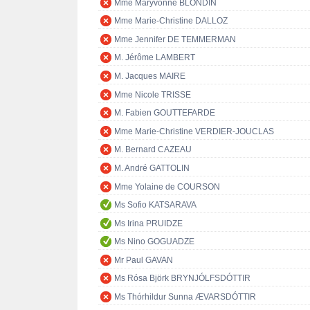
Mme Maryvonne BLONDIN
Mme Marie-Christine DALLOZ
Mme Jennifer DE TEMMERMAN
M. Jérôme LAMBERT
M. Jacques MAIRE
Mme Nicole TRISSE
M. Fabien GOUTTEFARDE
Mme Marie-Christine VERDIER-JOUCLAS
M. Bernard CAZEAU
M. André GATTOLIN
Mme Yolaine de COURSON
Ms Sofio KATSARAVA
Ms Irina PRUIDZE
Ms Nino GOGUADZE
Mr Paul GAVAN
Ms Rósa Björk BRYNJÓLFSDÓTTIR
Ms Thórhildur Sunna ÆVARSDÓTTIR