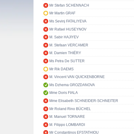
Mr Stefan SCHENNACH
Mr Martin GRAF
Ms Sevinj FATALIYEVA
Mr Rafael HUSEYNOV
M. Sabir HAJIYEV
M. Stefaan VERCAMER
M. Damien THIÉRY
Ms Petra De SUTTER
Mr Rik DAEMS
M. Vincent VAN QUICKENBORNE
Ms Dzhema GROZDANOVA
Mme Doris FIALA
Mme Elisabeth SCHNEIDER-SCHNEITER
Mr Roland Rino BÜCHEL
M. Manuel TORNARE
M. Filippo LOMBARDI
Mr Constantinos EFSTATHIOU