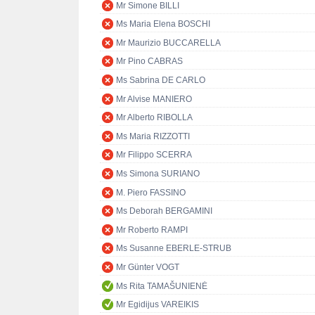
Mr Simone BILLI
Ms Maria Elena BOSCHI
Mr Maurizio BUCCARELLA
Mr Pino CABRAS
Ms Sabrina DE CARLO
Mr Alvise MANIERO
Mr Alberto RIBOLLA
Ms Maria RIZZOTTI
Mr Filippo SCERRA
Ms Simona SURIANO
M. Piero FASSINO
Ms Deborah BERGAMINI
Mr Roberto RAMPI
Ms Susanne EBERLE-STRUB
Mr Günter VOGT
Ms Rita TAMAŠUNIENĖ
Mr Egidijus VAREIKIS