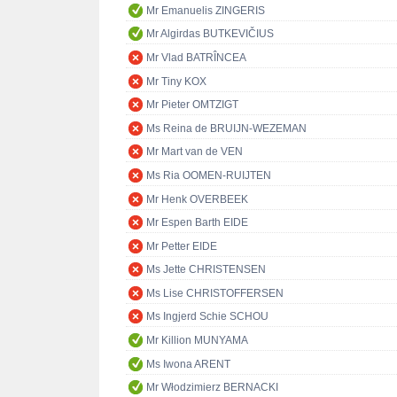
Mr Emanuelis ZINGERIS
Mr Algirdas BUTKEVIČIUS
Mr Vlad BATRÎNCEA
Mr Tiny KOX
Mr Pieter OMTZIGT
Ms Reina de BRUIJN-WEZEMAN
Mr Mart van de VEN
Ms Ria OOMEN-RUIJTEN
Mr Henk OVERBEEK
Mr Espen Barth EIDE
Mr Petter EIDE
Ms Jette CHRISTENSEN
Ms Lise CHRISTOFFERSEN
Ms Ingjerd Schie SCHOU
Mr Killion MUNYAMA
Ms Iwona ARENT
Mr Włodzimierz BERNACKI