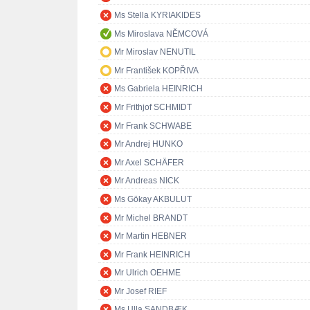
Ms Stella KYRIAKIDES
Ms Miroslava NĚMCOVÁ
Mr Miroslav NENUTIL
Mr František KOPŘIVA
Ms Gabriela HEINRICH
Mr Frithjof SCHMIDT
Mr Frank SCHWABE
Mr Andrej HUNKO
Mr Axel SCHÄFER
Mr Andreas NICK
Ms Gökay AKBULUT
Mr Michel BRANDT
Mr Martin HEBNER
Mr Frank HEINRICH
Mr Ulrich OEHME
Mr Josef RIEF
Ms Ulla SANDBÆK