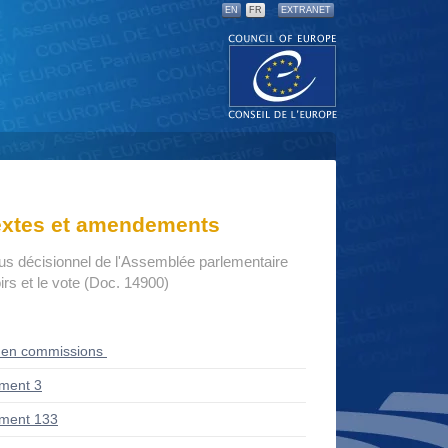
EN
FR
EXTRANET
textes et amendements
us décisionnel de l'Assemblée parlementaire
rs et le vote (Doc. 14900)
 en commissions
ment 3
ment 133