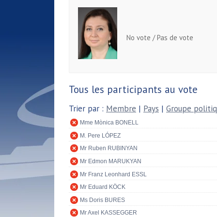
No vote / Pas de vote
Tous les participants au vote
Trier par :
Membre
|
Pays
|
Groupe politi
Mme Mònica BONELL
M. Pere LÓPEZ
Mr Ruben RUBINYAN
Mr Edmon MARUKYAN
Mr Franz Leonhard ESSL
Mr Eduard KÖCK
Ms Doris BURES
Mr Axel KASSEGGER