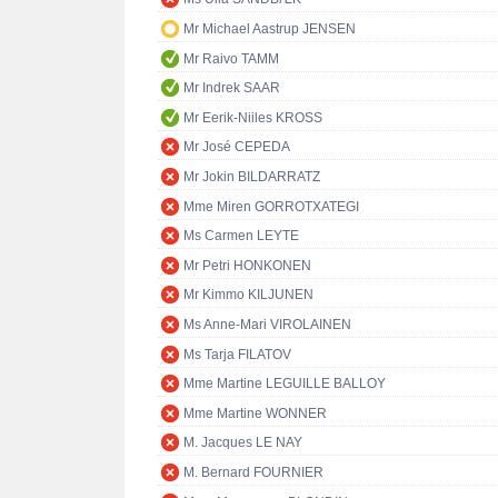
Mr Michael Aastrup JENSEN
Mr Raivo TAMM
Mr Indrek SAAR
Mr Eerik-Niiles KROSS
Mr José CEPEDA
Mr Jokin BILDARRATZ
Mme Miren GORROTXATEGI
Ms Carmen LEYTE
Mr Petri HONKONEN
Mr Kimmo KILJUNEN
Ms Anne-Mari VIROLAINEN
Ms Tarja FILATOV
Mme Martine LEGUILLE BALLOY
Mme Martine WONNER
M. Jacques LE NAY
M. Bernard FOURNIER