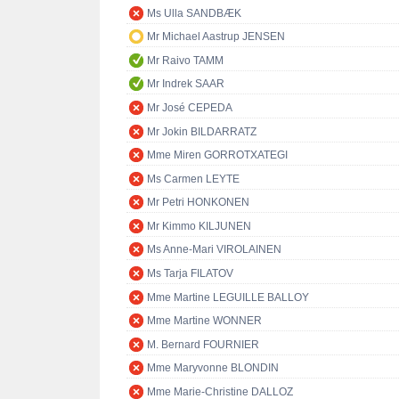
Ms Ulla SANDBÆK
Mr Michael Aastrup JENSEN
Mr Raivo TAMM
Mr Indrek SAAR
Mr José CEPEDA
Mr Jokin BILDARRATZ
Mme Miren GORROTXATEGI
Ms Carmen LEYTE
Mr Petri HONKONEN
Mr Kimmo KILJUNEN
Ms Anne-Mari VIROLAINEN
Ms Tarja FILATOV
Mme Martine LEGUILLE BALLOY
Mme Martine WONNER
M. Bernard FOURNIER
Mme Maryvonne BLONDIN
Mme Marie-Christine DALLOZ