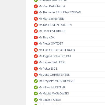
Ms Marija GOLUBEVA
Mr Vlad BATRÎNCEA
Ms Reina de BRUIJN-WEZEMAN
Mr Mart van de VEN
Ms Ria OOMEN-RUIJTEN
Mr Henk OVERBEEK
Mr Tiny KOX
Mr Pieter OMTZIGT
Ms Lise CHRISTOFFERSEN
Ms Ingjerd Schie SCHOU
Mr Espen Barth EIDE
Mr Petter EIDE
Ms Jette CHRISTENSEN
Mr Krzysztof MIESZKOWSKI
Mr Killion MUNYAMA
Mr Maciej MASŁOWSKI
Mr Błażej PARDA