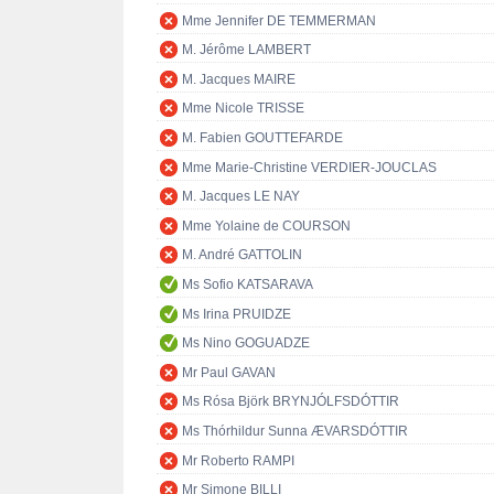
Mme Jennifer DE TEMMERMAN
M. Jérôme LAMBERT
M. Jacques MAIRE
Mme Nicole TRISSE
M. Fabien GOUTTEFARDE
Mme Marie-Christine VERDIER-JOUCLAS
M. Jacques LE NAY
Mme Yolaine de COURSON
M. André GATTOLIN
Ms Sofio KATSARAVA
Ms Irina PRUIDZE
Ms Nino GOGUADZE
Mr Paul GAVAN
Ms Rósa Björk BRYNJÓLFSDÓTTIR
Ms Thórhildur Sunna ÆVARSDÓTTIR
Mr Roberto RAMPI
Mr Simone BILLI