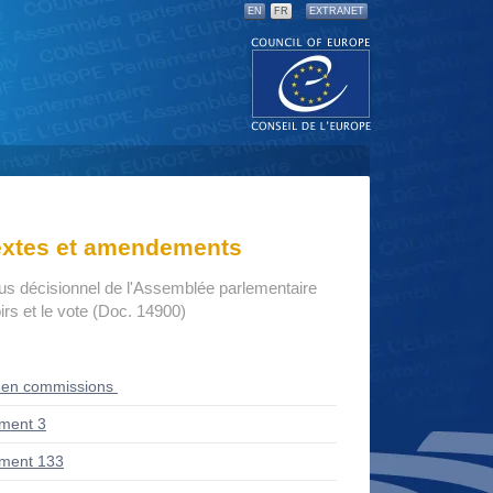
EN
FR
EXTRANET
textes et amendements
us décisionnel de l'Assemblée parlementaire
rs et le vote (Doc. 14900)
 en commissions
ment 3
ment 133