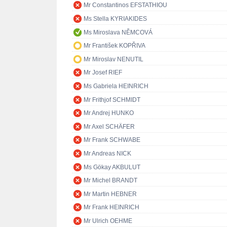
Mr Constantinos EFSTATHIOU
Ms Stella KYRIAKIDES
Ms Miroslava NĚMCOVÁ
Mr František KOPŘIVA
Mr Miroslav NENUTIL
Mr Josef RIEF
Ms Gabriela HEINRICH
Mr Frithjof SCHMIDT
Mr Andrej HUNKO
Mr Axel SCHÄFER
Mr Frank SCHWABE
Mr Andreas NICK
Ms Gökay AKBULUT
Mr Michel BRANDT
Mr Martin HEBNER
Mr Frank HEINRICH
Mr Ulrich OEHME