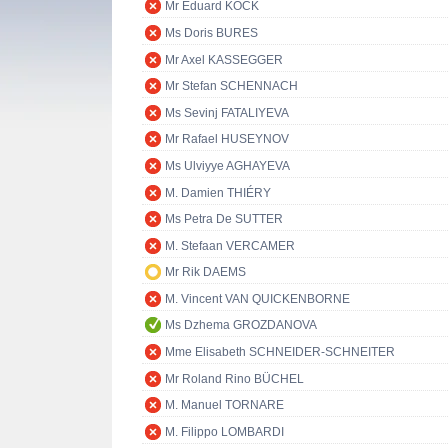
Mr Eduard KÖCK
Ms Doris BURES
Mr Axel KASSEGGER
Mr Stefan SCHENNACH
Ms Sevinj FATALIYEVA
Mr Rafael HUSEYNOV
Ms Ulviyye AGHAYEVA
M. Damien THIÉRY
Ms Petra De SUTTER
M. Stefaan VERCAMER
Mr Rik DAEMS
M. Vincent VAN QUICKENBORNE
Ms Dzhema GROZDANOVA
Mme Elisabeth SCHNEIDER-SCHNEITER
Mr Roland Rino BÜCHEL
M. Manuel TORNARE
M. Filippo LOMBARDI