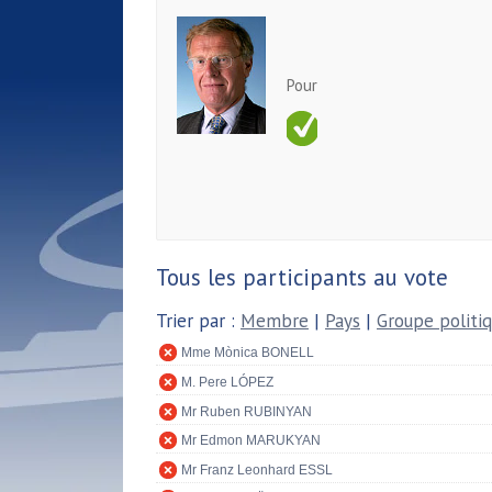
Pour
Tous les participants au vote
Trier par :
Membre
|
Pays
|
Groupe politi
Mme Mònica BONELL
M. Pere LÓPEZ
Mr Ruben RUBINYAN
Mr Edmon MARUKYAN
Mr Franz Leonhard ESSL