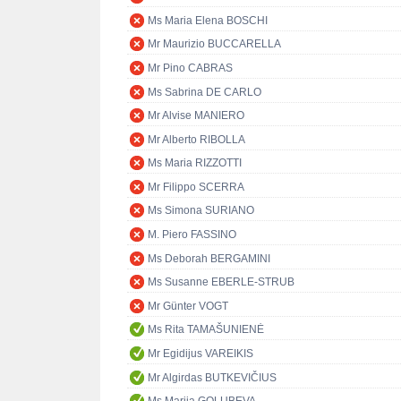
Ms Maria Elena BOSCHI
Mr Maurizio BUCCARELLA
Mr Pino CABRAS
Ms Sabrina DE CARLO
Mr Alvise MANIERO
Mr Alberto RIBOLLA
Ms Maria RIZZOTTI
Mr Filippo SCERRA
Ms Simona SURIANO
M. Piero FASSINO
Ms Deborah BERGAMINI
Ms Susanne EBERLE-STRUB
Mr Günter VOGT
Ms Rita TAMAŠUNIENĖ
Mr Egidijus VAREIKIS
Mr Algirdas BUTKEVIČIUS