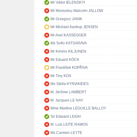
Mr Viktor IELENSKYI
Mr Momodou Malcolm JALLOW
Mr Grzegorz JANIK
Mr Michael Aastrup JENSEN
Mr Axel KASSEGGER
Ms Sofio KATSARAVA
Mr Kimmo KILJUNEN
Mr Eduard KÖCK
Mr František KOPŘIVA
Mr Tiny KOX
Ms Stella KYRIAKIDES
M. Jérôme LAMBERT
M. Jacques LE NAY
Mme Martine LEGUILLE BALLOY
Sir Edward LEIGH
M. Luís LEITE RAMOS
Ms Carmen LEYTE