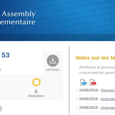
 53
Votes sur les 
Renforcer le process
e
IMPRIMER
concernant les pouvoi
6
24/06/2019 -
Renvois
Abstention
24/06/2019 -
Amende
)
24/06/2019 -
Amende