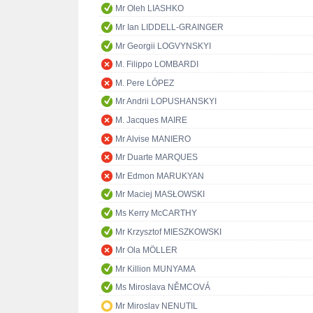
Mr Oleh LIASHKO
Mr Ian LIDDELL-GRAINGER
Mr Georgii LOGVYNSKYI
M. Filippo LOMBARDI
M. Pere LÓPEZ
Mr Andrii LOPUSHANSKYI
M. Jacques MAIRE
Mr Alvise MANIERO
Mr Duarte MARQUES
Mr Edmon MARUKYAN
Mr Maciej MASŁOWSKI
Ms Kerry McCARTHY
Mr Krzysztof MIESZKOWSKI
Mr Ola MÖLLER
Mr Killion MUNYAMA
Ms Miroslava NĚMCOVÁ
Mr Miroslav NENUTIL