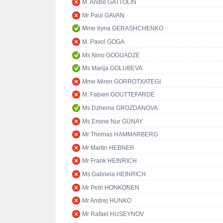
M. André GATTOLIN
Mr Paul GAVAN
Mme Iryna GERASHCHENKO
M. Pavol GOGA
Ms Nino GOGUADZE
Ms Marija GOLUBEVA
Mme Miren GORROTXATEGI
M. Fabien GOUTTEFARDE
Ms Dzhema GROZDANOVA
Ms Emine Nur GÜNAY
Mr Thomas HAMMARBERG
Mr Martin HEBNER
Mr Frank HEINRICH
Ms Gabriela HEINRICH
Mr Petri HONKONEN
Mr Andrej HUNKO
Mr Rafael HUSEYNOV