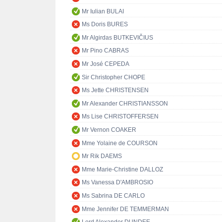
Mr Iulian BULAI
Ms Doris BURES
Mr Algirdas BUTKEVIČIUS
Mr Pino CABRAS
Mr José CEPEDA
Sir Christopher CHOPE
Ms Jette CHRISTENSEN
Mr Alexander CHRISTIANSSON
Ms Lise CHRISTOFFERSEN
Mr Vernon COAKER
Mme Yolaine de COURSON
Mr Rik DAEMS
Mme Marie-Christine DALLOZ
Ms Vanessa D'AMBROSIO
Ms Sabrina DE CARLO
Mme Jennifer DE TEMMERMAN