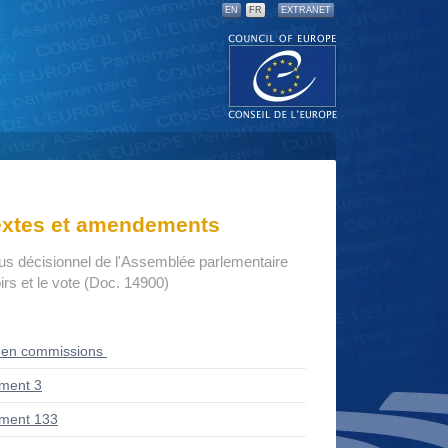
EN
FR
EXTRANET
textes et amendements
us décisionnel de l'Assemblée parlementaire
rs et le vote (Doc. 14900)
 en commissions
ment 3
ment 133