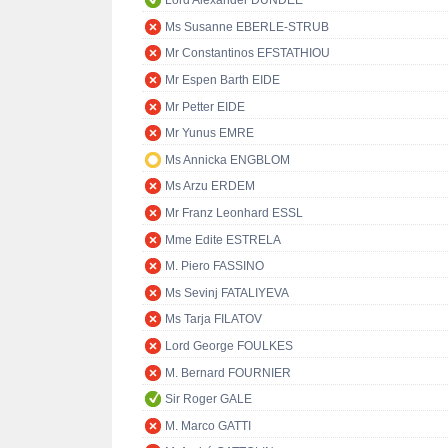
Lord Alexander DUNDEE
Ms Susanne EBERLE-STRUB
Mr Constantinos EFSTATHIOU
Mr Espen Barth EIDE
Mr Petter EIDE
Mr Yunus EMRE
Ms Annicka ENGBLOM
Ms Arzu ERDEM
Mr Franz Leonhard ESSL
Mme Edite ESTRELA
M. Piero FASSINO
Ms Sevinj FATALIYEVA
Ms Tarja FILATOV
Lord George FOULKES
M. Bernard FOURNIER
Sir Roger GALE
M. Marco GATTI