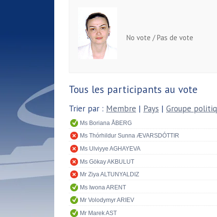
No vote / Pas de vote
Tous les participants au vote
Trier par :
Membre
|
Pays
|
Groupe politi
Ms Boriana ÅBERG
Ms Thórhildur Sunna ÆVARSDÓTTIR
Ms Ulviyye AGHAYEVA
Ms Gökay AKBULUT
Mr Ziya ALTUNYALDIZ
Ms Iwona ARENT
Mr Volodymyr ARIEV
Mr Marek AST