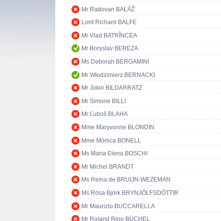
Mr Radovan BALÁŽ
Lord Richard BALFE
Mr Vlad BATRÎNCEA
Mr Boryslav BEREZA
Ms Deborah BERGAMINI
Mr Włodzimierz BERNACKI
Mr Jokin BILDARRATZ
Mr Simone BILLI
Mr Ľuboš BLAHA
Mme Maryvonne BLONDIN
Mme Mònica BONELL
Ms Maria Elena BOSCHI
Mr Michel BRANDT
Ms Reina de BRUIJN-WEZEMAN
Ms Rósa Björk BRYNJÓLFSDÓTTIR
Mr Maurizio BUCCARELLA
Mr Roland Rino BÜCHEL