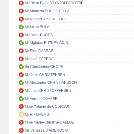
Ms Rósa Björk BRYNJÓLFSDÓTTIR
Mr Maurizio BUCCARELLA
Mr Roland Rino BÜCHEL
Mr Iulian BULAI
Ms Doris BURES
Mr Algirdas BUTKEVIČIUS
Mr Pino CABRAS
Mr José CEPEDA
Sir Christopher CHOPE
Ms Jette CHRISTENSEN
Mr Alexander CHRISTIANSSON
Ms Lise CHRISTOFFERSEN
Mr Vernon COAKER
Mme Yolaine de COURSON
Mr Rik DAEMS
Mme Marie-Christine DALLOZ
Ms Vanessa D'AMBROSIO