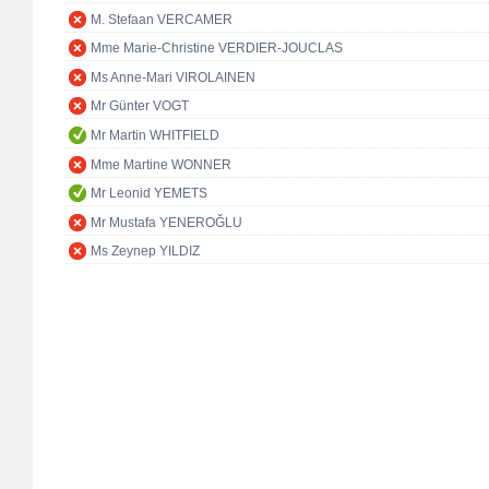
M. Stefaan VERCAMER
Mme Marie-Christine VERDIER-JOUCLAS
Ms Anne-Mari VIROLAINEN
Mr Günter VOGT
Mr Martin WHITFIELD
Mme Martine WONNER
Mr Leonid YEMETS
Mr Mustafa YENEROĞLU
Ms Zeynep YILDIZ