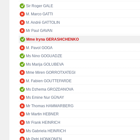
Sir Roger GALE
M. Marco GATTI
M. André GATTOLIN
Mr Paul GAVAN
Mme Iryna GERASHCHENKO
M. Pavol GOGA
Ms Nino GOGUADZE
Ms Marija GOLUBEVA
Mme Miren GORROTXATEGI
M. Fabien GOUTTEFARDE
Ms Dzhema GROZDANOVA
Ms Emine Nur GÜNAY
Mr Thomas HAMMARBERG
Mr Martin HEBNER
Mr Frank HEINRICH
Ms Gabriela HEINRICH
Mr Petri HONKONEN