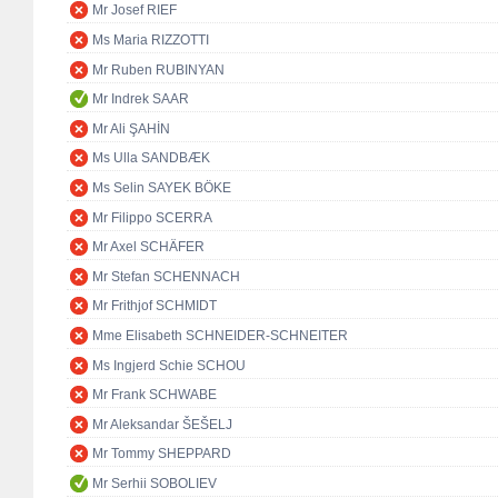
Mr Josef RIEF
Ms Maria RIZZOTTI
Mr Ruben RUBINYAN
Mr Indrek SAAR
Mr Ali ŞAHİN
Ms Ulla SANDBÆK
Ms Selin SAYEK BÖKE
Mr Filippo SCERRA
Mr Axel SCHÄFER
Mr Stefan SCHENNACH
Mr Frithjof SCHMIDT
Mme Elisabeth SCHNEIDER-SCHNEITER
Ms Ingjerd Schie SCHOU
Mr Frank SCHWABE
Mr Aleksandar ŠEŠELJ
Mr Tommy SHEPPARD
Mr Serhii SOBOLIEV