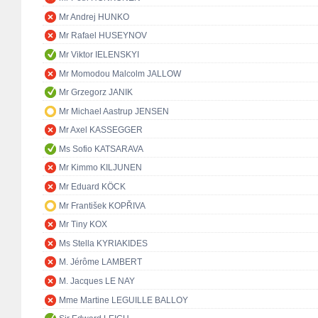
Mr Andrej HUNKO
Mr Rafael HUSEYNOV
Mr Viktor IELENSKYI
Mr Momodou Malcolm JALLOW
Mr Grzegorz JANIK
Mr Michael Aastrup JENSEN
Mr Axel KASSEGGER
Ms Sofio KATSARAVA
Mr Kimmo KILJUNEN
Mr Eduard KÖCK
Mr František KOPŘIVA
Mr Tiny KOX
Ms Stella KYRIAKIDES
M. Jérôme LAMBERT
M. Jacques LE NAY
Mme Martine LEGUILLE BALLOY