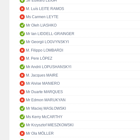
Sir Edward LEIGH
M. Luís LEITE RAMOS
Ms Carmen LEYTE
Mr Oleh LIASHKO
Mr Ian LIDDELL-GRAINGER
Mr Georgii LOGVYNSKYI
M. Filippo LOMBARDI
M. Pere LÓPEZ
Mr Andrii LOPUSHANSKYI
M. Jacques MAIRE
Mr Alvise MANIERO
Mr Duarte MARQUES
Mr Edmon MARUKYAN
Mr Maciej MASŁOWSKI
Ms Kerry McCARTHY
Mr Krzysztof MIESZKOWSKI
Mr Ola MÖLLER