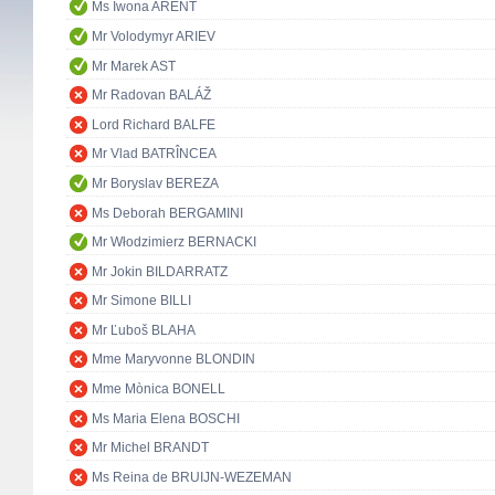
Ms Iwona ARENT
Mr Volodymyr ARIEV
Mr Marek AST
Mr Radovan BALÁŽ
Lord Richard BALFE
Mr Vlad BATRÎNCEA
Mr Boryslav BEREZA
Ms Deborah BERGAMINI
Mr Włodzimierz BERNACKI
Mr Jokin BILDARRATZ
Mr Simone BILLI
Mr Ľuboš BLAHA
Mme Maryvonne BLONDIN
Mme Mònica BONELL
Ms Maria Elena BOSCHI
Mr Michel BRANDT
Ms Reina de BRUIJN-WEZEMAN