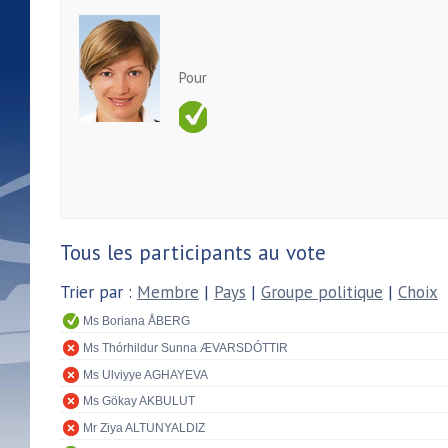
Pour
Tous les participants au vote
Trier par :
Membre
|
Pays
|
Groupe politique
|
Choix
Ms Boriana ÅBERG
Ms Thórhildur Sunna ÆVARSDÓTTIR
Ms Ulviyye AGHAYEVA
Ms Gökay AKBULUT
Mr Ziya ALTUNYALDIZ