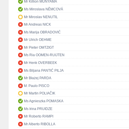
Mr Killion MUNYAMA
Ms Miroslava NĚMCOVÁ
Mr Miroslav NENUTIL
Mr Andreas NICK
Ms Marija OBRADOVIĆ
Mr Ulrich OEHME
Mr Pieter OMTZIGT
Ms Ria OOMEN-RUIJTEN
Mr Henk OVERBEEK
Ms Biljana PANTIĆ PILJA
Mr Błażej PARDA
M. Paulo PISCO
Mr Martin POLIAČIK
Ms Agnieszka POMASKA
Ms Irina PRUIDZE
Mr Roberto RAMPI
Mr Alberto RIBOLLA