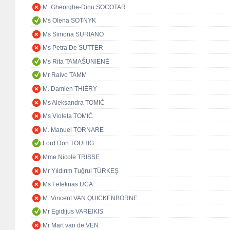
M. Gheorghe-Dinu SOCOTAR
Ms Olena SOTNYK
Ms Simona SURIANO
Ms Petra De SUTTER
Ms Rita TAMAŠUNIENĖ
Mr Raivo TAMM
M. Damien THIÉRY
Ms Aleksandra TOMIĆ
Ms Violeta TOMIĆ
M. Manuel TORNARE
Lord Don TOUHIG
Mme Nicole TRISSE
Mr Yıldırım Tuğrul TÜRKEŞ
Ms Feleknas UCA
M. Vincent VAN QUICKENBORNE
Mr Egidijus VAREIKIS
Mr Mart van de VEN