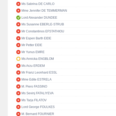
Ms Sabrina DE CARLO
Mme Jennifer DE TEMMERMAN
Lord Alexander DUNDEE
Ms Susanne EBERLE-STRUB
Mr Constantinos EFSTATHIOU
Mr Espen Barth EIDE
Mr Petter EIDE
Mr Yunus EMRE
Ms Annicka ENGBLOM
Ms Arzu ERDEM
Mr Franz Leonhard ESSL
Mme Edite ESTRELA
M. Piero FASSINO
Ms Sevinj FATALIYEVA
Ms Tarja FILATOV
Lord George FOULKES
M. Bernard FOURNIER