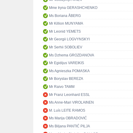
Mme Iryna GERASHCHENKO
Ms Boriana ÅBERG
Mr Killion MUNYAMA
Mr Leonid YEMETS
Mr Georgii LOGVYNSKYI
Mr Serhii SOBOLIEV
Ms Dzhema GROZDANOVA
Mr Egidijus VAREIKIS
Ms Agnieszka POMASKA
Mr Boryslav BEREZA
Mr Raivo TAMM
Mr Franz Leonhard ESSL
Ms Anne-Mari VIROLAINEN
M. Luís LEITE RAMOS
Ms Marija OBRADOVIĆ
Ms Biljana PANTIĆ PILJA