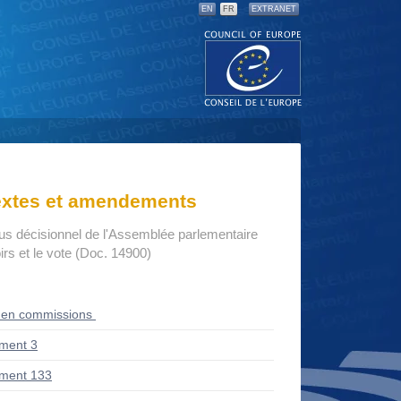
EN
FR
EXTRANET
textes et amendements
us décisionnel de l'Assemblée parlementaire
rs et le vote (Doc. 14900)
 en commissions
ment 3
ment 133