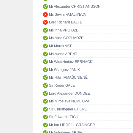
Mr Alexander CHRISTIANSSON
Ms Sevinj FATALIYEVA
Lord Richard BALFE
Ms Irina PRUIDZE
Ms Nino GOGUADZE
Mr Marek AST
Ms Iwona ARENT
Mr Włodzimierz BERNACKI
Mr Grzegorz JANIK
Ms Rita TAMAŠUNIENĖ
Sir Roger GALE
Lord Alexander DUNDEE
Ms Miroslava NĚMCOVÁ
Sir Christopher CHOPE
Sir Edward LEIGH
Mr Ian LIDDELL-GRAINGER
Mr Volodymyr ARIEV