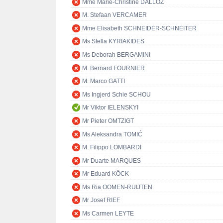
Mme Marie-Christine DALLOZ
M. Stefaan VERCAMER
Mme Elisabeth SCHNEIDER-SCHNEITER
Ms Stella KYRIAKIDES
Ms Deborah BERGAMINI
M. Bernard FOURNIER
M. Marco GATTI
Ms Ingjerd Schie SCHOU
Mr Viktor IELENSKYI
Mr Pieter OMTZIGT
Ms Aleksandra TOMIĆ
M. Filippo LOMBARDI
Mr Duarte MARQUES
Mr Eduard KÖCK
Ms Ria OOMEN-RUIJTEN
Mr Josef RIEF
Ms Carmen LEYTE