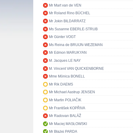
Mr Mart van de VEN
Mr Roland Rino BÜCHEL
Mr Jokin BILDARRATZ
Ms Susanne EBERLE-STRUB
Mr Günter VOGT
Ms Reina de BRUIJN-WEZEMAN
Mr Edmon MARUKYAN
M. Jacques LE NAY
M. Vincent VAN QUICKENBORNE
Mme Mònica BONELL
Mr Rik DAEMS
Mr Michael Aastrup JENSEN
Mr Martin POLIAČIK
Mr František KOPŘIVA
Mr Radovan BALÁŽ
Mr Maciej MASŁOWSKI
Mr Błażej PARDA