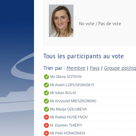
No vote / Pas de vote
Tous les participants au vote
Trier par :
Membre
|
Pays
|
Groupe politi
Ms Olena SOTNYK
Mr Andrii LOPUSHANSKYI
Mr Iulian BULAI
Mr Krzysztof MIESZKOWSKI
Ms Marija GOLUBEVA
Mr Rafael HUSEYNOV
M. Damien THIÉRY
Mr Petri HONKONEN