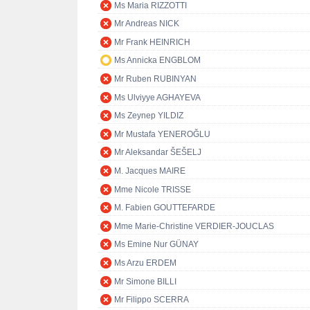
Ms Maria RIZZOTTI
Mr Andreas NICK
Mr Frank HEINRICH
Ms Annicka ENGBLOM
Mr Ruben RUBINYAN
Ms Ulviyye AGHAYEVA
Ms Zeynep YILDIZ
Mr Mustafa YENEROĞLU
Mr Aleksandar ŠEŠELJ
M. Jacques MAIRE
Mme Nicole TRISSE
M. Fabien GOUTTEFARDE
Mme Marie-Christine VERDIER-JOUCLAS
Ms Emine Nur GÜNAY
Ms Arzu ERDEM
Mr Simone BILLI
Mr Filippo SCERRA