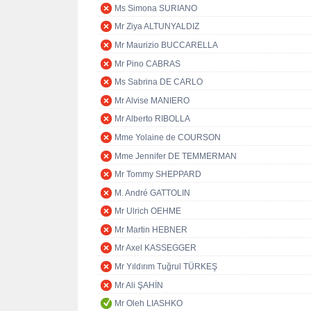
Ms Simona SURIANO
Mr Ziya ALTUNYALDIZ
Mr Maurizio BUCCARELLA
Mr Pino CABRAS
Ms Sabrina DE CARLO
Mr Alvise MANIERO
Mr Alberto RIBOLLA
Mme Yolaine de COURSON
Mme Jennifer DE TEMMERMAN
Mr Tommy SHEPPARD
M. André GATTOLIN
Mr Ulrich OEHME
Mr Martin HEBNER
Mr Axel KASSEGGER
Mr Yıldırım Tuğrul TÜRKEŞ
Mr Ali ŞAHİN
Mr Oleh LIASHKO