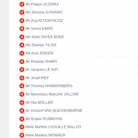
Mr Filippo SCERRA
Ms Simona SURIANO
Mr Ziya ALTUNYALDIZ
Mr Yunus EMRE
Ms Selin SAYEK BÖKE
Ms Zeynep YILDIZ
Ms Arzu ERDEM
Mr Roberto RAMPI
M. Jacques LE NAY
Mr Josef RIEF
Mr Thomas HAMMARBERG
Mr Momodou Malcolm JALLOW
Mr Ola MÖLLER
M. Vincent VAN QUICKENBORNE
Mr Ruben RUBINYAN
Mme Martine LEGUILLE BALLOY
Mme Martine WONNER