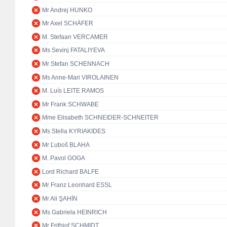
Mr Andrej HUNKO
Mr Axel SCHÄFER
M. Stefaan VERCAMER
Ms Sevinj FATALIYEVA
Mr Stefan SCHENNACH
Ms Anne-Mari VIROLAINEN
M. Luís LEITE RAMOS
Mr Frank SCHWABE
Mme Elisabeth SCHNEIDER-SCHNEITER
Ms Stella KYRIAKIDES
Mr Ľuboš BLAHA
M. Pavol GOGA
Lord Richard BALFE
Mr Franz Leonhard ESSL
Mr Ali ŞAHİN
Ms Gabriela HEINRICH
Mr Frithjof SCHMIDT