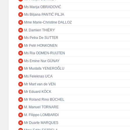
Ms Marija OBRADOVIĆ
Ms Biljana PANTIĆ PILJA
Mme Marie-Christine DALLOZ
M. Damien THIÉRY
Ms Petra De SUTTER
Mr Petri HONKONEN
Ms Ria OOMEN-RUIJTEN
Ms Emine Nur GÜNAY
Mr Mustafa YENEROĞLU
Ms Feleknas UCA
Mr Mart van de VEN
Mr Eduard KÖCK
Mr Roland Rino BÜCHEL
M. Manuel TORNARE
M. Filippo LOMBARDI
Mr Duarte MARQUES