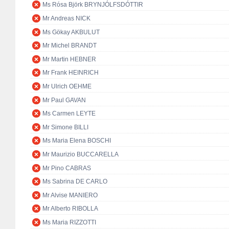
Ms Rósa Björk BRYNJÓLFSDÓTTIR
Mr Andreas NICK
Ms Gökay AKBULUT
Mr Michel BRANDT
Mr Martin HEBNER
Mr Frank HEINRICH
Mr Ulrich OEHME
Mr Paul GAVAN
Ms Carmen LEYTE
Mr Simone BILLI
Ms Maria Elena BOSCHI
Mr Maurizio BUCCARELLA
Mr Pino CABRAS
Ms Sabrina DE CARLO
Mr Alvise MANIERO
Mr Alberto RIBOLLA
Ms Maria RIZZOTTI