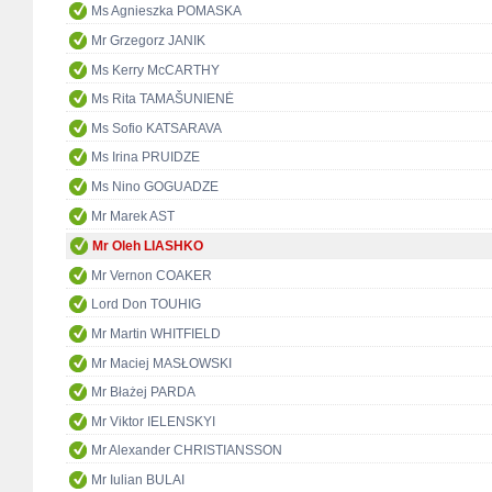
Ms Agnieszka POMASKA
Mr Grzegorz JANIK
Ms Kerry McCARTHY
Ms Rita TAMAŠUNIENĖ
Ms Sofio KATSARAVA
Ms Irina PRUIDZE
Ms Nino GOGUADZE
Mr Marek AST
Mr Oleh LIASHKO
Mr Vernon COAKER
Lord Don TOUHIG
Mr Martin WHITFIELD
Mr Maciej MASŁOWSKI
Mr Błażej PARDA
Mr Viktor IELENSKYI
Mr Alexander CHRISTIANSSON
Mr Iulian BULAI