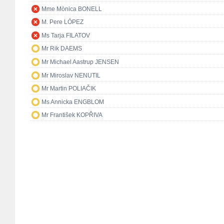
Mme Mònica BONELL
M. Pere LÓPEZ
Ms Tarja FILATOV
Mr Rik DAEMS
Mr Michael Aastrup JENSEN
Mr Miroslav NENUTIL
Mr Martin POLIAČIK
Ms Annicka ENGBLOM
Mr František KOPŘIVA