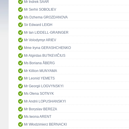
Mr Indrek SAAR
Mr Serhii SOBOLIEV
Ms Dzhema GROZDANOVA
Sir Edward LEIGH
Mr Ian LIDDELL-GRAINGER
Mr Volodymyr ARIEV
Mme Iryna GERASHCHENKO
Mr Algirdas BUTKEVIČIUS
Ms Boriana ÅBERG
Mr Killion MUNYAMA
Mr Leonid YEMETS
Mr Georgii LOGVYNSKYI
Ms Olena SOTNYK
Mr Andrii LOPUSHANSKYI
Mr Boryslav BEREZA
Ms Iwona ARENT
Mr Włodzimierz BERNACKI