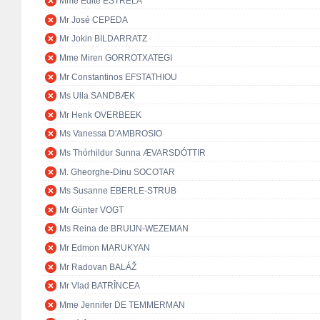
Mme Edite ESTRELA
Mr José CEPEDA
Mr Jokin BILDARRATZ
Mme Miren GORROTXATEGI
Mr Constantinos EFSTATHIOU
Ms Ulla SANDBÆK
Mr Henk OVERBEEK
Ms Vanessa D'AMBROSIO
Ms Thórhildur Sunna ÆVARSDÓTTIR
M. Gheorghe-Dinu SOCOTAR
Ms Susanne EBERLE-STRUB
Mr Günter VOGT
Ms Reina de BRUIJN-WEZEMAN
Mr Edmon MARUKYAN
Mr Radovan BALÁŽ
Mr Vlad BATRÎNCEA
Mme Jennifer DE TEMMERMAN