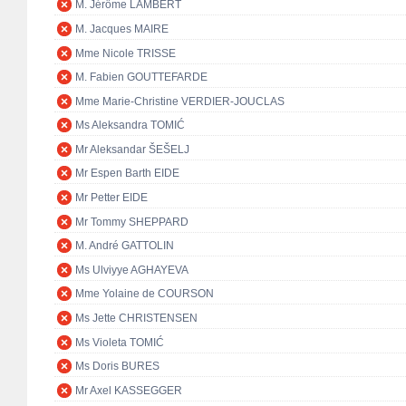
M. Jérôme LAMBERT
M. Jacques MAIRE
Mme Nicole TRISSE
M. Fabien GOUTTEFARDE
Mme Marie-Christine VERDIER-JOUCLAS
Ms Aleksandra TOMIĆ
Mr Aleksandar ŠEŠELJ
Mr Espen Barth EIDE
Mr Petter EIDE
Mr Tommy SHEPPARD
M. André GATTOLIN
Ms Ulviyye AGHAYEVA
Mme Yolaine de COURSON
Ms Jette CHRISTENSEN
Ms Violeta TOMIĆ
Ms Doris BURES
Mr Axel KASSEGGER