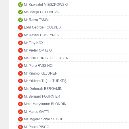
Mr Krzysztof MIESZKOWSKI
Ms Marija GOLUBEVA
Mr Raivo TAMM
Lord George FOULKES
Mr Rafael HUSEYNOV
Mr Tiny KOX
Mr Pieter OMTZIGT
Ms Lise CHRISTOFFERSEN
M. Piero FASSINO
Mr Kimmo KILJUNEN
Mr Yıldırım Tuğrul TÜRKEŞ
Ms Deborah BERGAMINI
M. Bernard FOURNIER
Mme Maryvonne BLONDIN
M. Marco GATTI
Ms Ingjerd Schie SCHOU
M. Paulo PISCO