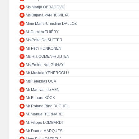
Ms Marija OBRADOVIĆ
Ms Biljana PANTIĆ PILJA
Mme Marie-Christine DALLOZ
M. Damien THIÉRY
Ms Petra De SUTTER
Mr Petri HONKONEN
Ms Ria OOMEN-RUIJTEN
Ms Emine Nur GÜNAY
Mr Mustafa YENEROĞLU
Ms Feleknas UCA
Mr Mart van de VEN
Mr Eduard KÖCK
Mr Roland Rino BÜCHEL
M. Manuel TORNARE
M. Filippo LOMBARDI
Mr Duarte MARQUES