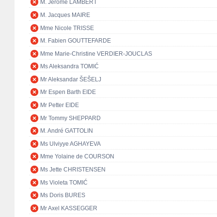
M. Jérôme LAMBERT
M. Jacques MAIRE
Mme Nicole TRISSE
M. Fabien GOUTTEFARDE
Mme Marie-Christine VERDIER-JOUCLAS
Ms Aleksandra TOMIĆ
Mr Aleksandar ŠEŠELJ
Mr Espen Barth EIDE
Mr Petter EIDE
Mr Tommy SHEPPARD
M. André GATTOLIN
Ms Ulviyye AGHAYEVA
Mme Yolaine de COURSON
Ms Jette CHRISTENSEN
Ms Violeta TOMIĆ
Ms Doris BURES
Mr Axel KASSEGGER