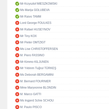
Mr Krzysztof MIESZKOWSKI
Ms Marija GOLUBEVA
Mr Raivo TAMM
Lord George FOULKES
Mr Rafael HUSEYNOV
Mr Tiny KOX
Mr Pieter OMTZIGT
Ms Lise CHRISTOFFERSEN
M. Piero FASSINO
Mr Kimmo KILJUNEN
Mr Yıldırım Tuğrul TÜRKEŞ
Ms Deborah BERGAMINI
M. Bernard FOURNIER
Mme Maryvonne BLONDIN
M. Marco GATTI
Ms Ingjerd Schie SCHOU
M. Paulo PISCO