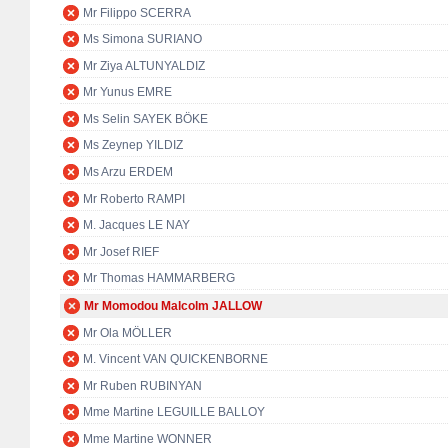
Mr Filippo SCERRA
Ms Simona SURIANO
Mr Ziya ALTUNYALDIZ
Mr Yunus EMRE
Ms Selin SAYEK BÖKE
Ms Zeynep YILDIZ
Ms Arzu ERDEM
Mr Roberto RAMPI
M. Jacques LE NAY
Mr Josef RIEF
Mr Thomas HAMMARBERG
Mr Momodou Malcolm JALLOW
Mr Ola MÖLLER
M. Vincent VAN QUICKENBORNE
Mr Ruben RUBINYAN
Mme Martine LEGUILLE BALLOY
Mme Martine WONNER