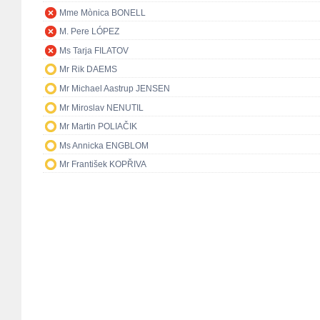
Mme Mònica BONELL
M. Pere LÓPEZ
Ms Tarja FILATOV
Mr Rik DAEMS
Mr Michael Aastrup JENSEN
Mr Miroslav NENUTIL
Mr Martin POLIAČIK
Ms Annicka ENGBLOM
Mr František KOPŘIVA