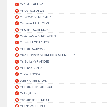
Mr Andrej HUNKO
Mr Axel SCHÄFER
M. Stefaan VERCAMER
Ms Sevinj FATALIYEVA
Mr Stefan SCHENNACH
Ms Anne-Mari VIROLAINEN
M. Luís LEITE RAMOS
Mr Frank SCHWABE
Mme Elisabeth SCHNEIDER-SCHNEITER
Ms Stella KYRIAKIDES
Mr Ľuboš BLAHA
M. Pavol GOGA
Lord Richard BALFE
Mr Franz Leonhard ESSL
Mr Ali ŞAHİN
Ms Gabriela HEINRICH
Mr Frithjof SCHMIDT