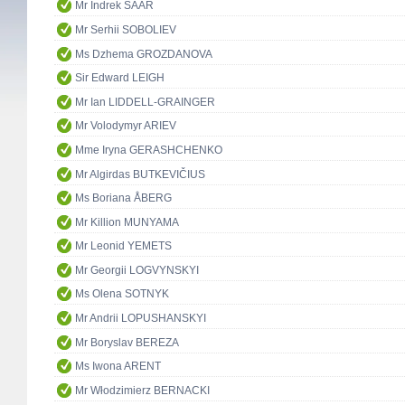
Mr Indrek SAAR
Mr Serhii SOBOLIEV
Ms Dzhema GROZDANOVA
Sir Edward LEIGH
Mr Ian LIDDELL-GRAINGER
Mr Volodymyr ARIEV
Mme Iryna GERASHCHENKO
Mr Algirdas BUTKEVIČIUS
Ms Boriana ÅBERG
Mr Killion MUNYAMA
Mr Leonid YEMETS
Mr Georgii LOGVYNSKYI
Ms Olena SOTNYK
Mr Andrii LOPUSHANSKYI
Mr Boryslav BEREZA
Ms Iwona ARENT
Mr Włodzimierz BERNACKI