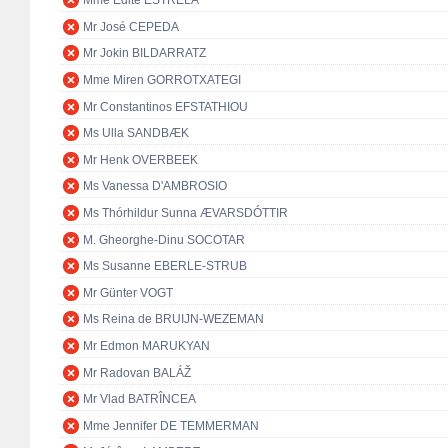
Mme Edite ESTRELA
Mr José CEPEDA
Mr Jokin BILDARRATZ
Mme Miren GORROTXATEGI
Mr Constantinos EFSTATHIOU
Ms Ulla SANDBÆK
Mr Henk OVERBEEK
Ms Vanessa D'AMBROSIO
Ms Thórhildur Sunna ÆVARSDÓTTIR
M. Gheorghe-Dinu SOCOTAR
Ms Susanne EBERLE-STRUB
Mr Günter VOGT
Ms Reina de BRUIJN-WEZEMAN
Mr Edmon MARUKYAN
Mr Radovan BALÁŽ
Mr Vlad BATRÎNCEA
Mme Jennifer DE TEMMERMAN