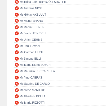
Ms Rósa Björk BRYNJÓLFSDÓTTIR
Mr Andreas NICK
Ms Gökay AKBULUT
Mr Michel BRANDT
Mr Martin HEBNER
Mr Frank HEINRICH
Mr Ulrich OEHME
Mr Paul GAVAN
Ms Carmen LEYTE
Mr Simone BILLI
Ms Maria Elena BOSCHI
Mr Maurizio BUCCARELLA
Mr Pino CABRAS
Ms Sabrina DE CARLO
Mr Alvise MANIERO
Mr Alberto RIBOLLA
Ms Maria RIZZOTTI