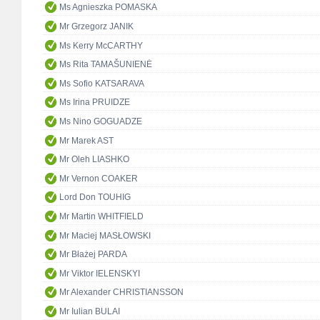
Ms Agnieszka POMASKA
Mr Grzegorz JANIK
Ms Kerry McCARTHY
Ms Rita TAMAŠUNIENĖ
Ms Sofio KATSARAVA
Ms Irina PRUIDZE
Ms Nino GOGUADZE
Mr Marek AST
Mr Oleh LIASHKO
Mr Vernon COAKER
Lord Don TOUHIG
Mr Martin WHITFIELD
Mr Maciej MASŁOWSKI
Mr Błażej PARDA
Mr Viktor IELENSKYI
Mr Alexander CHRISTIANSSON
Mr Iulian BULAI