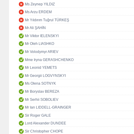
Ms Zeynep YILDIZ
Ms Arzu ERDEM
Mr Yıldırım Tuğrul TÜRKEŞ
Mr Ali ŞAHİN
Mr Viktor IELENSKYI
Mr Oleh LIASHKO
Mr Volodymyr ARIEV
Mme Iryna GERASHCHENKO
Mr Leonid YEMETS
Mr Georgii LOGVYNSKYI
Ms Olena SOTNYK
Mr Boryslav BEREZA
Mr Serhii SOBOLIEV
Mr Ian LIDDELL-GRAINGER
Sir Roger GALE
Lord Alexander DUNDEE
Sir Christopher CHOPE