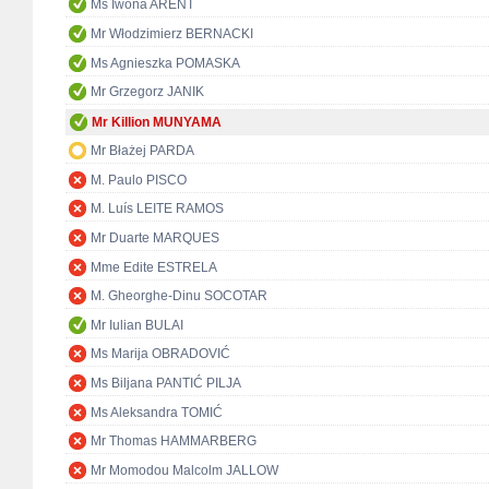
Ms Iwona ARENT
Mr Włodzimierz BERNACKI
Ms Agnieszka POMASKA
Mr Grzegorz JANIK
Mr Killion MUNYAMA
Mr Błażej PARDA
M. Paulo PISCO
M. Luís LEITE RAMOS
Mr Duarte MARQUES
Mme Edite ESTRELA
M. Gheorghe-Dinu SOCOTAR
Mr Iulian BULAI
Ms Marija OBRADOVIĆ
Ms Biljana PANTIĆ PILJA
Ms Aleksandra TOMIĆ
Mr Thomas HAMMARBERG
Mr Momodou Malcolm JALLOW