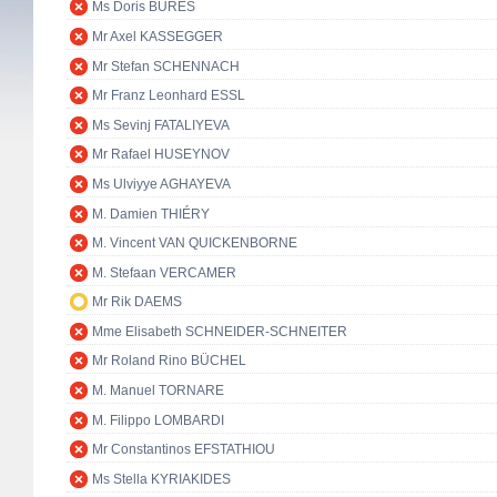
Ms Doris BURES
Mr Axel KASSEGGER
Mr Stefan SCHENNACH
Mr Franz Leonhard ESSL
Ms Sevinj FATALIYEVA
Mr Rafael HUSEYNOV
Ms Ulviyye AGHAYEVA
M. Damien THIÉRY
M. Vincent VAN QUICKENBORNE
M. Stefaan VERCAMER
Mr Rik DAEMS
Mme Elisabeth SCHNEIDER-SCHNEITER
Mr Roland Rino BÜCHEL
M. Manuel TORNARE
M. Filippo LOMBARDI
Mr Constantinos EFSTATHIOU
Ms Stella KYRIAKIDES