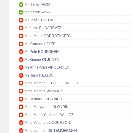
Mr Raivo TAMM
Mr Indrek SAAR
Mr José CEPEDA
Mr Jokin BILDARRATZ
Mme Miren GORROTXATEGI
Ms Carmen LEYTE
Mr Petri HONKONEN
Mr Kimmo KILJUNEN
Ms Anne-Mari VIROLAINEN
Ms Tarja FILATOV
Mme Martine LEGUILLE BALLOY
Mme Martine WONNER
M. Bernard FOURNIER
Mme Maryvonne BLONDIN
Mme Marie-Christine DALLOZ
Mme Yolaine de COURSON
Mme Jennifer DE TEMMERMAN