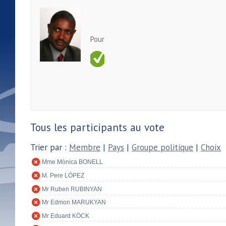
Pour
Tous les participants au vote
Trier par :
Membre
|
Pays
|
Groupe politique
|
Choix
Mme Mònica BONELL
M. Pere LÓPEZ
Mr Ruben RUBINYAN
Mr Edmon MARUKYAN
Mr Eduard KÖCK