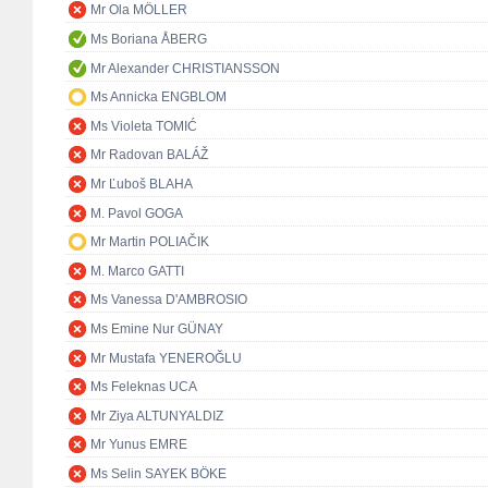
Mr Ola MÖLLER
Ms Boriana ÅBERG
Mr Alexander CHRISTIANSSON
Ms Annicka ENGBLOM
Ms Violeta TOMIĆ
Mr Radovan BALÁŽ
Mr Ľuboš BLAHA
M. Pavol GOGA
Mr Martin POLIAČIK
M. Marco GATTI
Ms Vanessa D'AMBROSIO
Ms Emine Nur GÜNAY
Mr Mustafa YENEROĞLU
Ms Feleknas UCA
Mr Ziya ALTUNYALDIZ
Mr Yunus EMRE
Ms Selin SAYEK BÖKE