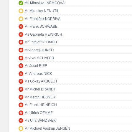
Ms Miroslava NĚMCOVÁ
Mr Miroslav NENUTIL
Mr František KOPŘIVA
Mr Frank SCHWABE
Ms Gabriela HEINRICH
Mr Frithjof SCHMIDT
Mr Andrej HUNKO
Mr Axel SCHÄFER
Mr Josef RIEF
Mr Andreas NICK
Ms Gökay AKBULUT
Mr Michel BRANDT
Mr Martin HEBNER
Mr Frank HEINRICH
Mr Ulrich OEHME
Ms Ulla SANDBÆK
Mr Michael Aastrup JENSEN