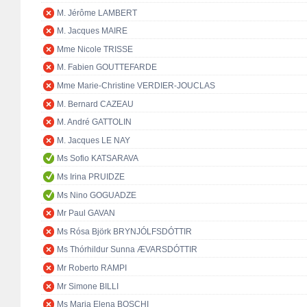
M. Jérôme LAMBERT
M. Jacques MAIRE
Mme Nicole TRISSE
M. Fabien GOUTTEFARDE
Mme Marie-Christine VERDIER-JOUCLAS
M. Bernard CAZEAU
M. André GATTOLIN
M. Jacques LE NAY
Ms Sofio KATSARAVA
Ms Irina PRUIDZE
Ms Nino GOGUADZE
Mr Paul GAVAN
Ms Rósa Björk BRYNJÓLFSDÓTTIR
Ms Thórhildur Sunna ÆVARSDÓTTIR
Mr Roberto RAMPI
Mr Simone BILLI
Ms Maria Elena BOSCHI