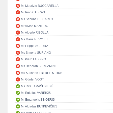
Mr Maurizio BUCCARELLA
Mr Pino CABRAS
Ms Sabrina DE CARLO
Mr Alvise MANIERO
Mr Alberto RIBOLLA
Ms Maria RIZZOTTI
Mr Filippo SCERRA
Ms Simona SURIANO
M. Piero FASSINO
Ms Deborah BERGAMINI
Ms Susanne EBERLE-STRUB
Mr Günter VOGT
Ms Rita TAMAŠUNIENĖ
Mr Egidijus VAREIKIS
Mr Emanuelis ZINGERIS
Mr Algirdas BUTKEVIČIUS