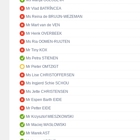
Ms Marija GOLUBEVA
Mr Vlad BATRÎNCEA
Ms Reina de BRUIJN-WEZEMAN
Mr Mart van de VEN
Mr Henk OVERBEEK
Ms Ria OOMEN-RUIJTEN
Mr Tiny KOX
Ms Petra STIENEN
Mr Pieter OMTZIGT
Ms Lise CHRISTOFFERSEN
Ms Ingjerd Schie SCHOU
Ms Jette CHRISTENSEN
Mr Espen Barth EIDE
Mr Petter EIDE
Mr Krzysztof MIESZKOWSKI
Mr Maciej MASŁOWSKI
Mr Marek AST