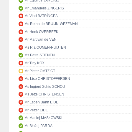
Mr Egidijus VAREIKIS
Mr Emanuelis ZINGERIS
Mr Vlad BATRÎNCEA
Ms Reina de BRUIJN-WEZEMAN
Mr Henk OVERBEEK
Mr Mart van de VEN
Ms Ria OOMEN-RUIJTEN
Ms Petra STIENEN
Mr Tiny KOX
Mr Pieter OMTZIGT
Ms Lise CHRISTOFFERSEN
Ms Ingjerd Schie SCHOU
Ms Jette CHRISTENSEN
Mr Espen Barth EIDE
Mr Petter EIDE
Mr Maciej MASŁOWSKI
Mr Błażej PARDA