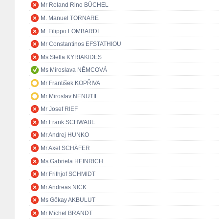
Mr Roland Rino BÜCHEL
M. Manuel TORNARE
M. Filippo LOMBARDI
Mr Constantinos EFSTATHIOU
Ms Stella KYRIAKIDES
Ms Miroslava NĚMCOVÁ
Mr František KOPŘIVA
Mr Miroslav NENUTIL
Mr Josef RIEF
Mr Frank SCHWABE
Mr Andrej HUNKO
Mr Axel SCHÄFER
Ms Gabriela HEINRICH
Mr Frithjof SCHMIDT
Mr Andreas NICK
Ms Gökay AKBULUT
Mr Michel BRANDT