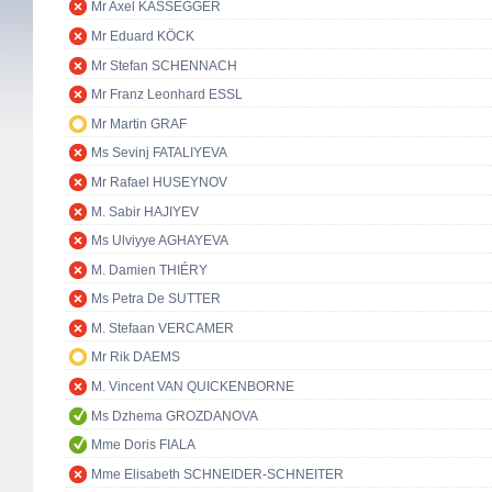
Mr Axel KASSEGGER
Mr Eduard KÖCK
Mr Stefan SCHENNACH
Mr Franz Leonhard ESSL
Mr Martin GRAF
Ms Sevinj FATALIYEVA
Mr Rafael HUSEYNOV
M. Sabir HAJIYEV
Ms Ulviyye AGHAYEVA
M. Damien THIÉRY
Ms Petra De SUTTER
M. Stefaan VERCAMER
Mr Rik DAEMS
M. Vincent VAN QUICKENBORNE
Ms Dzhema GROZDANOVA
Mme Doris FIALA
Mme Elisabeth SCHNEIDER-SCHNEITER