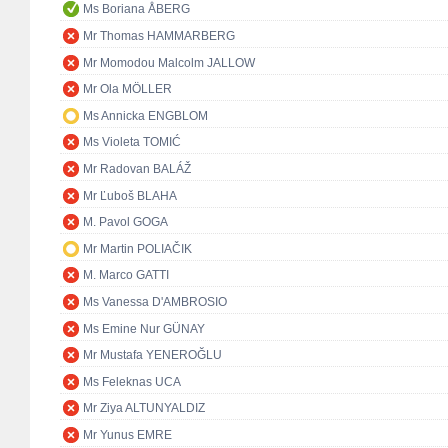
Ms Boriana ÅBERG
Mr Thomas HAMMARBERG
Mr Momodou Malcolm JALLOW
Mr Ola MÖLLER
Ms Annicka ENGBLOM
Ms Violeta TOMIĆ
Mr Radovan BALÁŽ
Mr Ľuboš BLAHA
M. Pavol GOGA
Mr Martin POLIAČIK
M. Marco GATTI
Ms Vanessa D'AMBROSIO
Ms Emine Nur GÜNAY
Mr Mustafa YENEROĞLU
Ms Feleknas UCA
Mr Ziya ALTUNYALDIZ
Mr Yunus EMRE