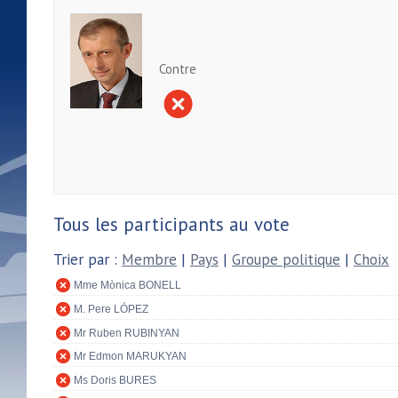
Contre
Tous les participants au vote
Trier par :
Membre
|
Pays
|
Groupe politique
|
Choix
Mme Mònica BONELL
M. Pere LÓPEZ
Mr Ruben RUBINYAN
Mr Edmon MARUKYAN
Ms Doris BURES