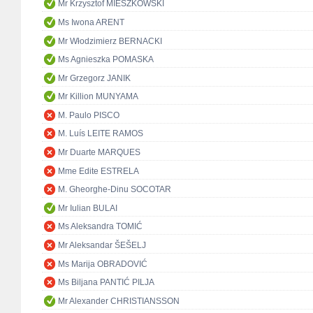
Mr Krzysztof MIESZKOWSKI
Ms Iwona ARENT
Mr Włodzimierz BERNACKI
Ms Agnieszka POMASKA
Mr Grzegorz JANIK
Mr Killion MUNYAMA
M. Paulo PISCO
M. Luís LEITE RAMOS
Mr Duarte MARQUES
Mme Edite ESTRELA
M. Gheorghe-Dinu SOCOTAR
Mr Iulian BULAI
Ms Aleksandra TOMIĆ
Mr Aleksandar ŠEŠELJ
Ms Marija OBRADOVIĆ
Ms Biljana PANTIĆ PILJA
Mr Alexander CHRISTIANSSON