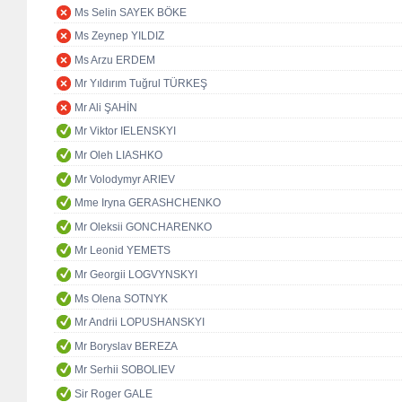
Ms Selin SAYEK BÖKE
Ms Zeynep YILDIZ
Ms Arzu ERDEM
Mr Yıldırım Tuğrul TÜRKEŞ
Mr Ali ŞAHİN
Mr Viktor IELENSKYI
Mr Oleh LIASHKO
Mr Volodymyr ARIEV
Mme Iryna GERASHCHENKO
Mr Oleksii GONCHARENKO
Mr Leonid YEMETS
Mr Georgii LOGVYNSKYI
Ms Olena SOTNYK
Mr Andrii LOPUSHANSKYI
Mr Boryslav BEREZA
Mr Serhii SOBOLIEV
Sir Roger GALE