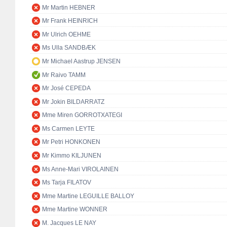
Mr Martin HEBNER
Mr Frank HEINRICH
Mr Ulrich OEHME
Ms Ulla SANDBÆK
Mr Michael Aastrup JENSEN
Mr Raivo TAMM
Mr José CEPEDA
Mr Jokin BILDARRATZ
Mme Miren GORROTXATEGI
Ms Carmen LEYTE
Mr Petri HONKONEN
Mr Kimmo KILJUNEN
Ms Anne-Mari VIROLAINEN
Ms Tarja FILATOV
Mme Martine LEGUILLE BALLOY
Mme Martine WONNER
M. Jacques LE NAY