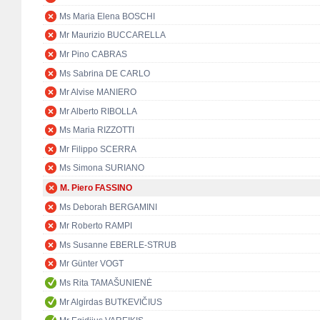
Ms Maria Elena BOSCHI
Mr Maurizio BUCCARELLA
Mr Pino CABRAS
Ms Sabrina DE CARLO
Mr Alvise MANIERO
Mr Alberto RIBOLLA
Ms Maria RIZZOTTI
Mr Filippo SCERRA
Ms Simona SURIANO
M. Piero FASSINO
Ms Deborah BERGAMINI
Mr Roberto RAMPI
Ms Susanne EBERLE-STRUB
Mr Günter VOGT
Ms Rita TAMAŠUNIENĖ
Mr Algirdas BUTKEVIČIUS