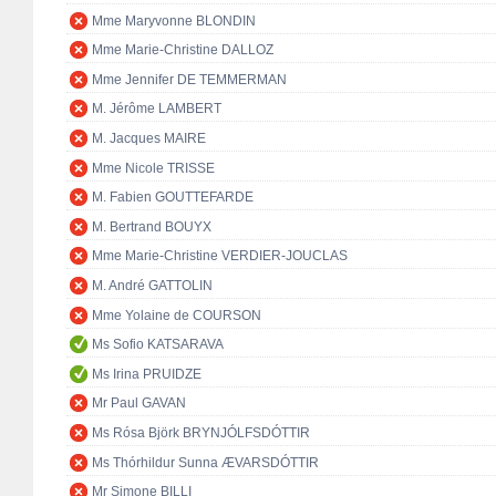
Mme Maryvonne BLONDIN
Mme Marie-Christine DALLOZ
Mme Jennifer DE TEMMERMAN
M. Jérôme LAMBERT
M. Jacques MAIRE
Mme Nicole TRISSE
M. Fabien GOUTTEFARDE
M. Bertrand BOUYX
Mme Marie-Christine VERDIER-JOUCLAS
M. André GATTOLIN
Mme Yolaine de COURSON
Ms Sofio KATSARAVA
Ms Irina PRUIDZE
Mr Paul GAVAN
Ms Rósa Björk BRYNJÓLFSDÓTTIR
Ms Thórhildur Sunna ÆVARSDÓTTIR
Mr Simone BILLI