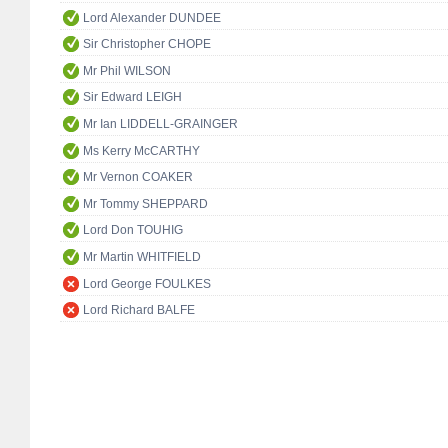
Lord Alexander DUNDEE
Sir Christopher CHOPE
Mr Phil WILSON
Sir Edward LEIGH
Mr Ian LIDDELL-GRAINGER
Ms Kerry McCARTHY
Mr Vernon COAKER
Mr Tommy SHEPPARD
Lord Don TOUHIG
Mr Martin WHITFIELD
Lord George FOULKES
Lord Richard BALFE