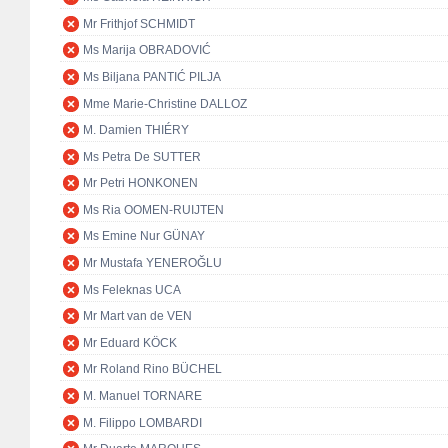
Mr Frithjof SCHMIDT
Ms Marija OBRADOVIĆ
Ms Biljana PANTIĆ PILJA
Mme Marie-Christine DALLOZ
M. Damien THIÉRY
Ms Petra De SUTTER
Mr Petri HONKONEN
Ms Ria OOMEN-RUIJTEN
Ms Emine Nur GÜNAY
Mr Mustafa YENEROĞLU
Ms Feleknas UCA
Mr Mart van de VEN
Mr Eduard KÖCK
Mr Roland Rino BÜCHEL
M. Manuel TORNARE
M. Filippo LOMBARDI