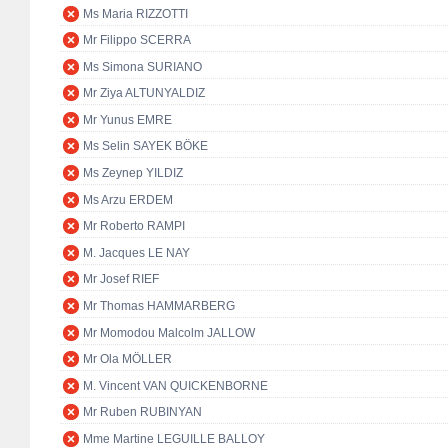
Ms Maria RIZZOTTI
Mr Filippo SCERRA
Ms Simona SURIANO
Mr Ziya ALTUNYALDIZ
Mr Yunus EMRE
Ms Selin SAYEK BÖKE
Ms Zeynep YILDIZ
Ms Arzu ERDEM
Mr Roberto RAMPI
M. Jacques LE NAY
Mr Josef RIEF
Mr Thomas HAMMARBERG
Mr Momodou Malcolm JALLOW
Mr Ola MÖLLER
M. Vincent VAN QUICKENBORNE
Mr Ruben RUBINYAN
Mme Martine LEGUILLE BALLOY