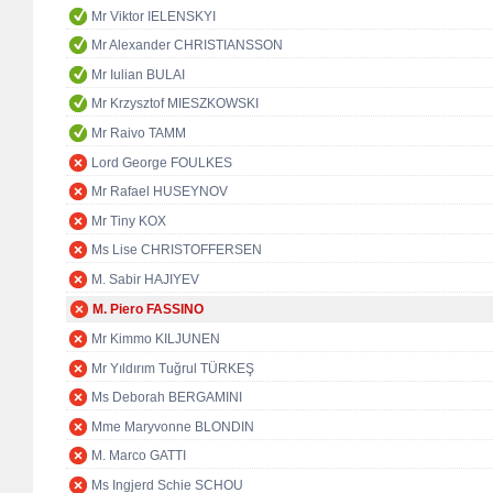
Mr Viktor IELENSKYI
Mr Alexander CHRISTIANSSON
Mr Iulian BULAI
Mr Krzysztof MIESZKOWSKI
Mr Raivo TAMM
Lord George FOULKES
Mr Rafael HUSEYNOV
Mr Tiny KOX
Ms Lise CHRISTOFFERSEN
M. Sabir HAJIYEV
M. Piero FASSINO
Mr Kimmo KILJUNEN
Mr Yıldırım Tuğrul TÜRKEŞ
Ms Deborah BERGAMINI
Mme Maryvonne BLONDIN
M. Marco GATTI
Ms Ingjerd Schie SCHOU