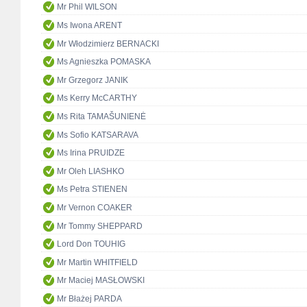
Mr Phil WILSON
Ms Iwona ARENT
Mr Włodzimierz BERNACKI
Ms Agnieszka POMASKA
Mr Grzegorz JANIK
Ms Kerry McCARTHY
Ms Rita TAMAŠUNIENĖ
Ms Sofio KATSARAVA
Ms Irina PRUIDZE
Mr Oleh LIASHKO
Ms Petra STIENEN
Mr Vernon COAKER
Mr Tommy SHEPPARD
Lord Don TOUHIG
Mr Martin WHITFIELD
Mr Maciej MASŁOWSKI
Mr Błażej PARDA