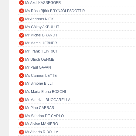
Mr Axel KASSEGGER
Ms Rósa Björk BRYNJÓLFSDÓTTIR
Mr Andreas NICK
Ms Gökay AKBULUT
Mr Michel BRANDT
Mr Martin HEBNER
Mr Frank HEINRICH
Mr Ulrich OEHME
Mr Paul GAVAN
Ms Carmen LEYTE
Mr Simone BILLI
Ms Maria Elena BOSCHI
Mr Maurizio BUCCARELLA
Mr Pino CABRAS
Ms Sabrina DE CARLO
Mr Alvise MANIERO
Mr Alberto RIBOLLA