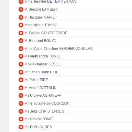
Mme Jennifer DE TEMMERMAN
M. Jérôme LAMBERT
M. Jacques MAIRE
Mme Nicole TRISSE
M. Fabien GOUTTEFARDE
M. Bertrand BOUYX
Mme Marie-Christine VERDIER-JOUCLAS
Ms Aleksandra TOMIĆ
Mr Aleksandar ŠEŠELJ
Mr Espen Barth EIDE
Mr Petter EIDE
M. André GATTOLIN
Ms Ulviyye AGHAYEVA
Mme Yolaine de COURSON
Ms Jette CHRISTENSEN
Ms Violeta TOMIĆ
Ms Doris BURES