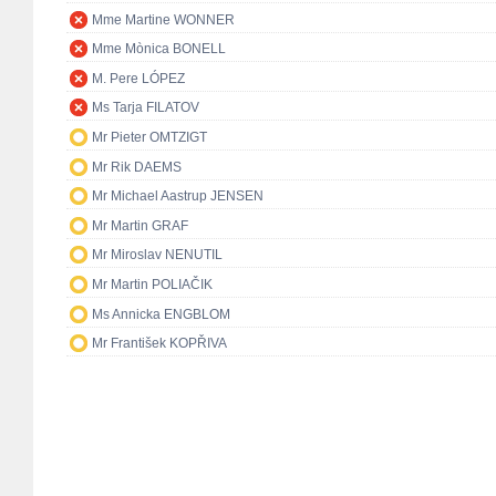
Mme Martine WONNER
Mme Mònica BONELL
M. Pere LÓPEZ
Ms Tarja FILATOV
Mr Pieter OMTZIGT
Mr Rik DAEMS
Mr Michael Aastrup JENSEN
Mr Martin GRAF
Mr Miroslav NENUTIL
Mr Martin POLIAČIK
Ms Annicka ENGBLOM
Mr František KOPŘIVA