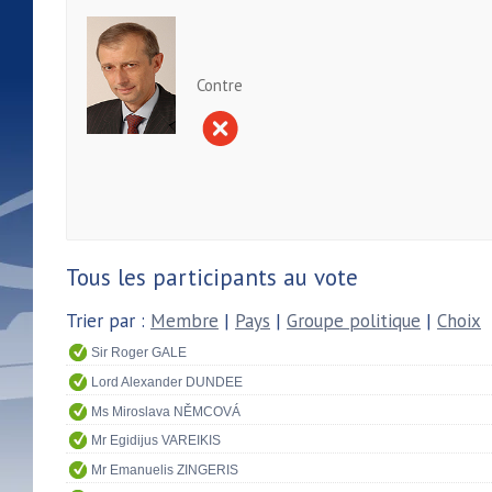
Contre
Tous les participants au vote
Trier par :
Membre
|
Pays
|
Groupe politique
|
Choix
Sir Roger GALE
Lord Alexander DUNDEE
Ms Miroslava NĚMCOVÁ
Mr Egidijus VAREIKIS
Mr Emanuelis ZINGERIS