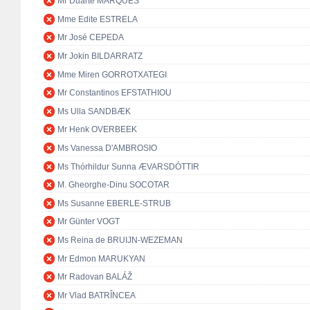
Mr Duarte MARQUES
Mme Edite ESTRELA
Mr José CEPEDA
Mr Jokin BILDARRATZ
Mme Miren GORROTXATEGI
Mr Constantinos EFSTATHIOU
Ms Ulla SANDBÆK
Mr Henk OVERBEEK
Ms Vanessa D'AMBROSIO
Ms Thórhildur Sunna ÆVARSDÓTTIR
M. Gheorghe-Dinu SOCOTAR
Ms Susanne EBERLE-STRUB
Mr Günter VOGT
Ms Reina de BRUIJN-WEZEMAN
Mr Edmon MARUKYAN
Mr Radovan BALÁŽ
Mr Vlad BATRÎNCEA