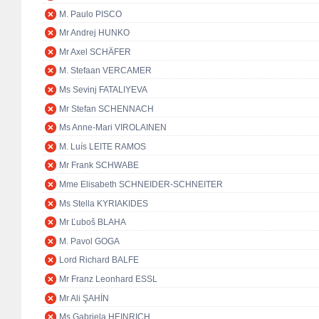
M. Paulo PISCO
Mr Andrej HUNKO
Mr Axel SCHÄFER
M. Stefaan VERCAMER
Ms Sevinj FATALIYEVA
Mr Stefan SCHENNACH
Ms Anne-Mari VIROLAINEN
M. Luís LEITE RAMOS
Mr Frank SCHWABE
Mme Elisabeth SCHNEIDER-SCHNEITER
Ms Stella KYRIAKIDES
Mr Ľuboš BLAHA
M. Pavol GOGA
Lord Richard BALFE
Mr Franz Leonhard ESSL
Mr Ali ŞAHİN
Ms Gabriela HEINRICH