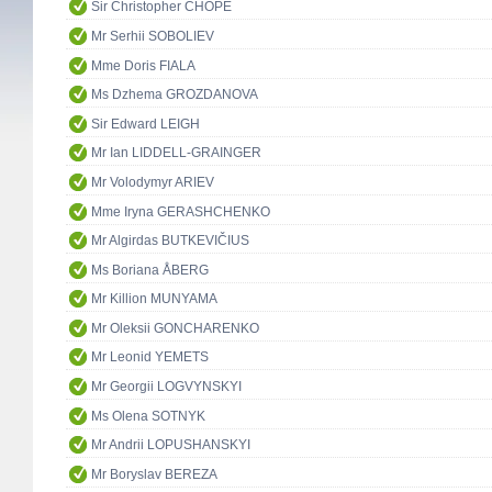
Sir Christopher CHOPE
Mr Serhii SOBOLIEV
Mme Doris FIALA
Ms Dzhema GROZDANOVA
Sir Edward LEIGH
Mr Ian LIDDELL-GRAINGER
Mr Volodymyr ARIEV
Mme Iryna GERASHCHENKO
Mr Algirdas BUTKEVIČIUS
Ms Boriana ÅBERG
Mr Killion MUNYAMA
Mr Oleksii GONCHARENKO
Mr Leonid YEMETS
Mr Georgii LOGVYNSKYI
Ms Olena SOTNYK
Mr Andrii LOPUSHANSKYI
Mr Boryslav BEREZA