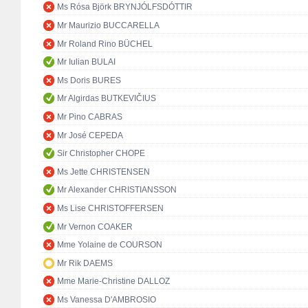
Ms Rósa Björk BRYNJÓLFSDÓTTIR
Mr Maurizio BUCCARELLA
Mr Roland Rino BÜCHEL
Mr Iulian BULAI
Ms Doris BURES
Mr Algirdas BUTKEVIČIUS
Mr Pino CABRAS
Mr José CEPEDA
Sir Christopher CHOPE
Ms Jette CHRISTENSEN
Mr Alexander CHRISTIANSSON
Ms Lise CHRISTOFFERSEN
Mr Vernon COAKER
Mme Yolaine de COURSON
Mr Rik DAEMS
Mme Marie-Christine DALLOZ
Ms Vanessa D'AMBROSIO