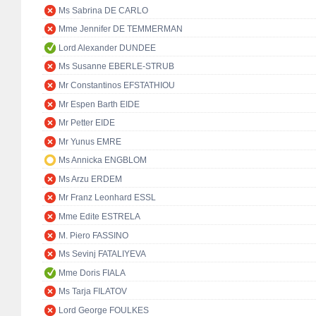
Ms Sabrina DE CARLO
Mme Jennifer DE TEMMERMAN
Lord Alexander DUNDEE
Ms Susanne EBERLE-STRUB
Mr Constantinos EFSTATHIOU
Mr Espen Barth EIDE
Mr Petter EIDE
Mr Yunus EMRE
Ms Annicka ENGBLOM
Ms Arzu ERDEM
Mr Franz Leonhard ESSL
Mme Edite ESTRELA
M. Piero FASSINO
Ms Sevinj FATALIYEVA
Mme Doris FIALA
Ms Tarja FILATOV
Lord George FOULKES