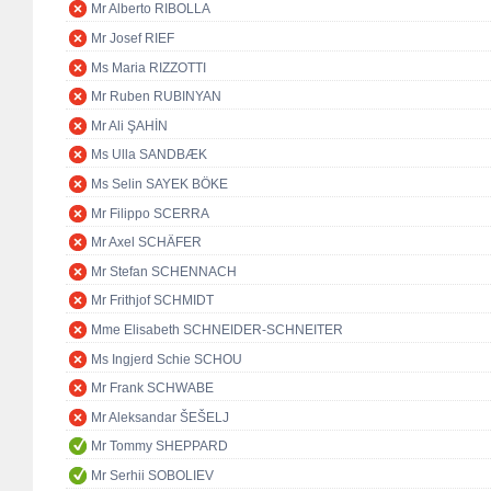
Mr Alberto RIBOLLA
Mr Josef RIEF
Ms Maria RIZZOTTI
Mr Ruben RUBINYAN
Mr Ali ŞAHİN
Ms Ulla SANDBÆK
Ms Selin SAYEK BÖKE
Mr Filippo SCERRA
Mr Axel SCHÄFER
Mr Stefan SCHENNACH
Mr Frithjof SCHMIDT
Mme Elisabeth SCHNEIDER-SCHNEITER
Ms Ingjerd Schie SCHOU
Mr Frank SCHWABE
Mr Aleksandar ŠEŠELJ
Mr Tommy SHEPPARD
Mr Serhii SOBOLIEV