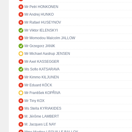
Mr Petri HONKONEN
Mr Andrej HUNKO
Mr Rafael HUSEYNOV
Mr Viktor IELENSKYI
Mr Momodou Malcolm JALLOW
Mr Grzegorz JANIK
Mr Michael Aastrup JENSEN
Mr Axel KASSEGGER
Ms Sofio KATSARAVA
Mr Kimmo KILJUNEN
Mr Eduard KÖCK
Mr František KOPŘIVA
Mr Tiny KOX
Ms Stella KYRIAKIDES
M. Jérôme LAMBERT
M. Jacques LE NAY