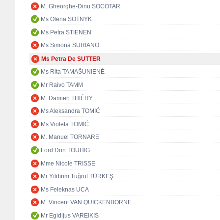
M. Gheorghe-Dinu SOCOTAR
Ms Olena SOTNYK
Ms Petra STIENEN
Ms Simona SURIANO
Ms Petra De SUTTER
Ms Rita TAMAŠUNIENĖ
Mr Raivo TAMM
M. Damien THIÉRY
Ms Aleksandra TOMIĆ
Ms Violeta TOMIĆ
M. Manuel TORNARE
Lord Don TOUHIG
Mme Nicole TRISSE
Mr Yıldırım Tuğrul TÜRKEŞ
Ms Feleknas UCA
M. Vincent VAN QUICKENBORNE
Mr Egidijus VAREIKIS