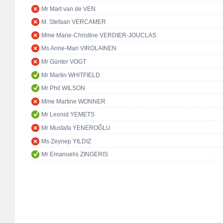
Mr Mart van de VEN
M. Stefaan VERCAMER
Mme Marie-Christine VERDIER-JOUCLAS
Ms Anne-Mari VIROLAINEN
Mr Günter VOGT
Mr Martin WHITFIELD
Mr Phil WILSON
Mme Martine WONNER
Mr Leonid YEMETS
Mr Mustafa YENEROĞLU
Ms Zeynep YILDIZ
Mr Emanuelis ZINGERIS