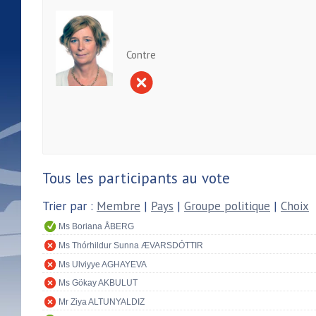
Contre
Tous les participants au vote
Trier par :
Membre
|
Pays
|
Groupe politique
|
Choix
Ms Boriana ÅBERG
Ms Thórhildur Sunna ÆVARSDÓTTIR
Ms Ulviyye AGHAYEVA
Ms Gökay AKBULUT
Mr Ziya ALTUNYALDIZ