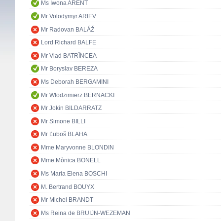
Ms Iwona ARENT
Mr Volodymyr ARIEV
Mr Radovan BALÁŽ
Lord Richard BALFE
Mr Vlad BATRÎNCEA
Mr Boryslav BEREZA
Ms Deborah BERGAMINI
Mr Włodzimierz BERNACKI
Mr Jokin BILDARRATZ
Mr Simone BILLI
Mr Ľuboš BLAHA
Mme Maryvonne BLONDIN
Mme Mònica BONELL
Ms Maria Elena BOSCHI
M. Bertrand BOUYX
Mr Michel BRANDT
Ms Reina de BRUIJN-WEZEMAN