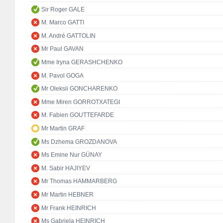
Sir Roger GALE
M. Marco GATTI
M. André GATTOLIN
Mr Paul GAVAN
Mme Iryna GERASHCHENKO
M. Pavol GOGA
Mr Oleksii GONCHARENKO
Mme Miren GORROTXATEGI
M. Fabien GOUTTEFARDE
Mr Martin GRAF
Ms Dzhema GROZDANOVA
Ms Emine Nur GÜNAY
M. Sabir HAJIYEV
Mr Thomas HAMMARBERG
Mr Martin HEBNER
Mr Frank HEINRICH
Ms Gabriela HEINRICH