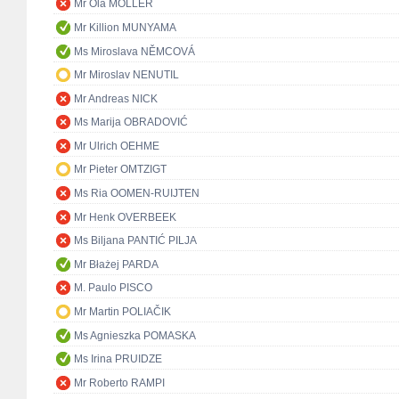
Mr Ola MÖLLER
Mr Killion MUNYAMA
Ms Miroslava NĚMCOVÁ
Mr Miroslav NENUTIL
Mr Andreas NICK
Ms Marija OBRADOVIĆ
Mr Ulrich OEHME
Mr Pieter OMTZIGT
Ms Ria OOMEN-RUIJTEN
Mr Henk OVERBEEK
Ms Biljana PANTIĆ PILJA
Mr Błażej PARDA
M. Paulo PISCO
Mr Martin POLIAČIK
Ms Agnieszka POMASKA
Ms Irina PRUIDZE
Mr Roberto RAMPI