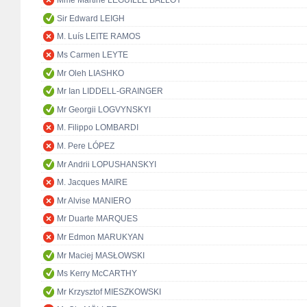
Mme Martine LEGUILLE BALLOY
Sir Edward LEIGH
M. Luís LEITE RAMOS
Ms Carmen LEYTE
Mr Oleh LIASHKO
Mr Ian LIDDELL-GRAINGER
Mr Georgii LOGVYNSKYI
M. Filippo LOMBARDI
M. Pere LÓPEZ
Mr Andrii LOPUSHANSKYI
M. Jacques MAIRE
Mr Alvise MANIERO
Mr Duarte MARQUES
Mr Edmon MARUKYAN
Mr Maciej MASŁOWSKI
Ms Kerry McCARTHY
Mr Krzysztof MIESZKOWSKI