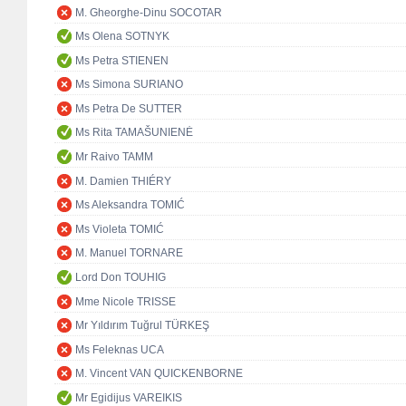
M. Gheorghe-Dinu SOCOTAR
Ms Olena SOTNYK
Ms Petra STIENEN
Ms Simona SURIANO
Ms Petra De SUTTER
Ms Rita TAMAŠUNIENĖ
Mr Raivo TAMM
M. Damien THIÉRY
Ms Aleksandra TOMIĆ
Ms Violeta TOMIĆ
M. Manuel TORNARE
Lord Don TOUHIG
Mme Nicole TRISSE
Mr Yıldırım Tuğrul TÜRKEŞ
Ms Feleknas UCA
M. Vincent VAN QUICKENBORNE
Mr Egidijus VAREIKIS