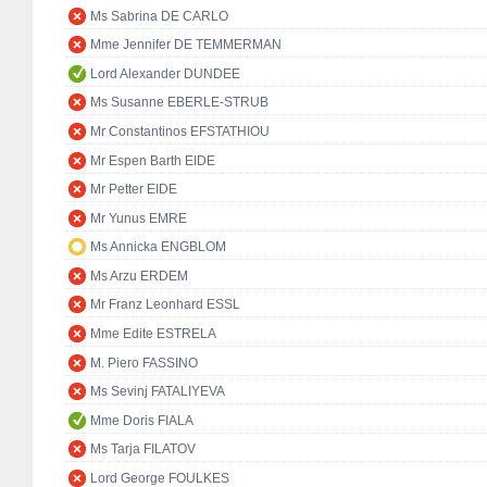
Ms Sabrina DE CARLO
Mme Jennifer DE TEMMERMAN
Lord Alexander DUNDEE
Ms Susanne EBERLE-STRUB
Mr Constantinos EFSTATHIOU
Mr Espen Barth EIDE
Mr Petter EIDE
Mr Yunus EMRE
Ms Annicka ENGBLOM
Ms Arzu ERDEM
Mr Franz Leonhard ESSL
Mme Edite ESTRELA
M. Piero FASSINO
Ms Sevinj FATALIYEVA
Mme Doris FIALA
Ms Tarja FILATOV
Lord George FOULKES