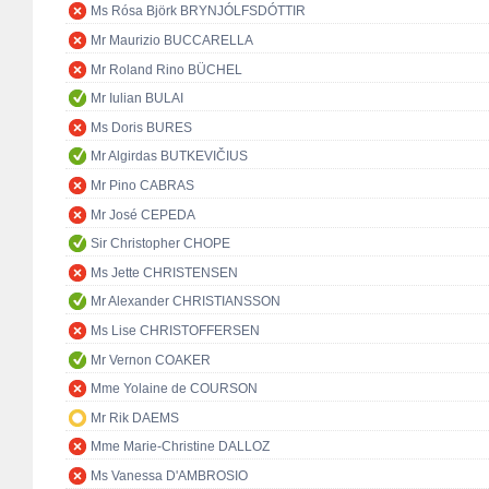
Ms Rósa Björk BRYNJÓLFSDÓTTIR
Mr Maurizio BUCCARELLA
Mr Roland Rino BÜCHEL
Mr Iulian BULAI
Ms Doris BURES
Mr Algirdas BUTKEVIČIUS
Mr Pino CABRAS
Mr José CEPEDA
Sir Christopher CHOPE
Ms Jette CHRISTENSEN
Mr Alexander CHRISTIANSSON
Ms Lise CHRISTOFFERSEN
Mr Vernon COAKER
Mme Yolaine de COURSON
Mr Rik DAEMS
Mme Marie-Christine DALLOZ
Ms Vanessa D'AMBROSIO