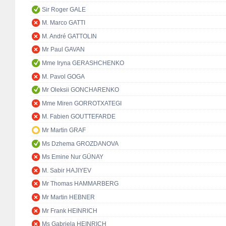
Sir Roger GALE
M. Marco GATTI
M. André GATTOLIN
Mr Paul GAVAN
Mme Iryna GERASHCHENKO
M. Pavol GOGA
Mr Oleksii GONCHARENKO
Mme Miren GORROTXATEGI
M. Fabien GOUTTEFARDE
Mr Martin GRAF
Ms Dzhema GROZDANOVA
Ms Emine Nur GÜNAY
M. Sabir HAJIYEV
Mr Thomas HAMMARBERG
Mr Martin HEBNER
Mr Frank HEINRICH
Ms Gabriela HEINRICH