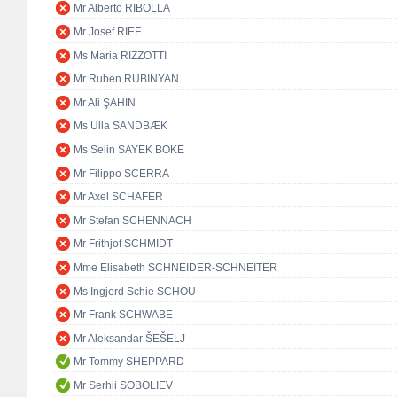
Mr Alberto RIBOLLA
Mr Josef RIEF
Ms Maria RIZZOTTI
Mr Ruben RUBINYAN
Mr Ali ŞAHİN
Ms Ulla SANDBÆK
Ms Selin SAYEK BÖKE
Mr Filippo SCERRA
Mr Axel SCHÄFER
Mr Stefan SCHENNACH
Mr Frithjof SCHMIDT
Mme Elisabeth SCHNEIDER-SCHNEITER
Ms Ingjerd Schie SCHOU
Mr Frank SCHWABE
Mr Aleksandar ŠEŠELJ
Mr Tommy SHEPPARD
Mr Serhii SOBOLIEV