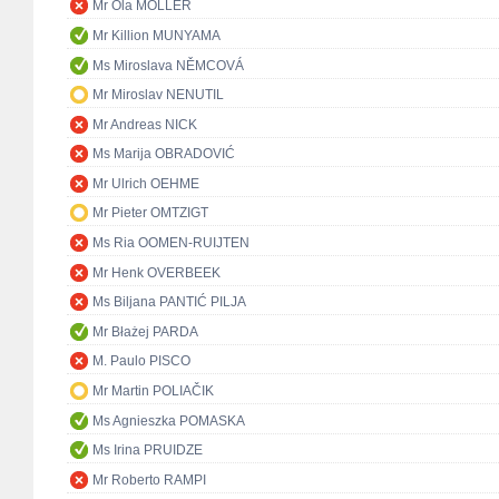
Mr Ola MÖLLER
Mr Killion MUNYAMA
Ms Miroslava NĚMCOVÁ
Mr Miroslav NENUTIL
Mr Andreas NICK
Ms Marija OBRADOVIĆ
Mr Ulrich OEHME
Mr Pieter OMTZIGT
Ms Ria OOMEN-RUIJTEN
Mr Henk OVERBEEK
Ms Biljana PANTIĆ PILJA
Mr Błażej PARDA
M. Paulo PISCO
Mr Martin POLIAČIK
Ms Agnieszka POMASKA
Ms Irina PRUIDZE
Mr Roberto RAMPI