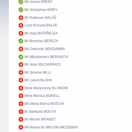
Ms Iwona ARENT
Mr Volodymyr ARIEV
Mr Radovan BALÁŽ
Lord Richard BALFE
Mr Vlad BATRÎNCEA
Mr Boryslav BEREZA
Ms Deborah BERGAMINI
Mr Włodzimierz BERNACKI
Mr Jokin BILDARRATZ
Mr Simone BILLI
Mr Ľuboš BLAHA
Mme Maryvonne BLONDIN
Mme Mònica BONELL
Ms Maria Elena BOSCHI
M. Bertrand BOUYX
Mr Michel BRANDT
Ms Reina de BRUIJN-WEZEMAN