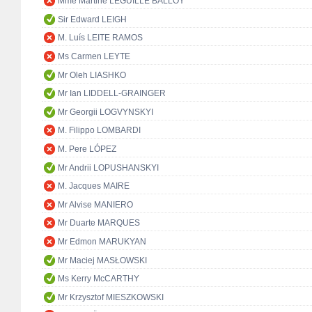
Mme Martine LEGUILLE BALLOY
Sir Edward LEIGH
M. Luís LEITE RAMOS
Ms Carmen LEYTE
Mr Oleh LIASHKO
Mr Ian LIDDELL-GRAINGER
Mr Georgii LOGVYNSKYI
M. Filippo LOMBARDI
M. Pere LÓPEZ
Mr Andrii LOPUSHANSKYI
M. Jacques MAIRE
Mr Alvise MANIERO
Mr Duarte MARQUES
Mr Edmon MARUKYAN
Mr Maciej MASŁOWSKI
Ms Kerry McCARTHY
Mr Krzysztof MIESZKOWSKI