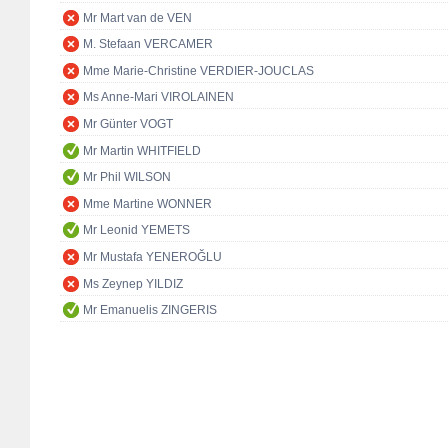
Mr Mart van de VEN
M. Stefaan VERCAMER
Mme Marie-Christine VERDIER-JOUCLAS
Ms Anne-Mari VIROLAINEN
Mr Günter VOGT
Mr Martin WHITFIELD
Mr Phil WILSON
Mme Martine WONNER
Mr Leonid YEMETS
Mr Mustafa YENEROĞLU
Ms Zeynep YILDIZ
Mr Emanuelis ZINGERIS