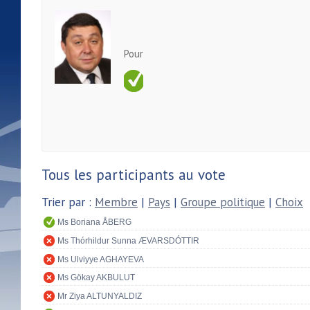
Pour
Tous les participants au vote
Trier par :
Membre
|
Pays
|
Groupe politique
|
Choix
Ms Boriana ÅBERG
Ms Thórhildur Sunna ÆVARSDÓTTIR
Ms Ulviyye AGHAYEVA
Ms Gökay AKBULUT
Mr Ziya ALTUNYALDIZ