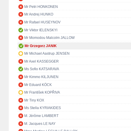
Mr Petri HONKONEN
Mr Andrej HUNKO
Mr Rafael HUSEYNOV
Mr Viktor IELENSKYI
Mr Momodou Malcolm JALLOW
Mr Grzegorz JANIK
Mr Michael Aastrup JENSEN
Mr Axel KASSEGGER
Ms Sofio KATSARAVA
Mr Kimmo KILJUNEN
Mr Eduard KÖCK
Mr František KOPŘIVA
Mr Tiny KOX
Ms Stella KYRIAKIDES
M. Jérôme LAMBERT
M. Jacques LE NAY