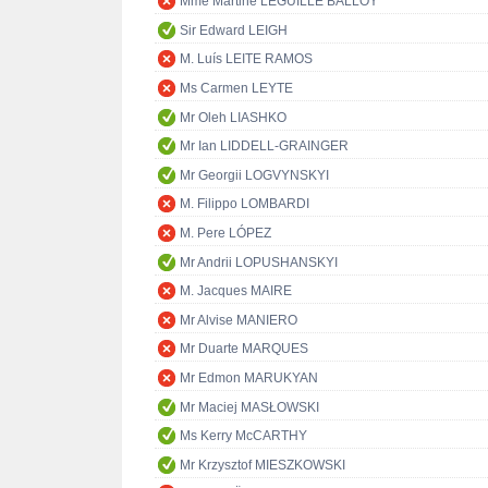
Mme Martine LEGUILLE BALLOY
Sir Edward LEIGH
M. Luís LEITE RAMOS
Ms Carmen LEYTE
Mr Oleh LIASHKO
Mr Ian LIDDELL-GRAINGER
Mr Georgii LOGVYNSKYI
M. Filippo LOMBARDI
M. Pere LÓPEZ
Mr Andrii LOPUSHANSKYI
M. Jacques MAIRE
Mr Alvise MANIERO
Mr Duarte MARQUES
Mr Edmon MARUKYAN
Mr Maciej MASŁOWSKI
Ms Kerry McCARTHY
Mr Krzysztof MIESZKOWSKI