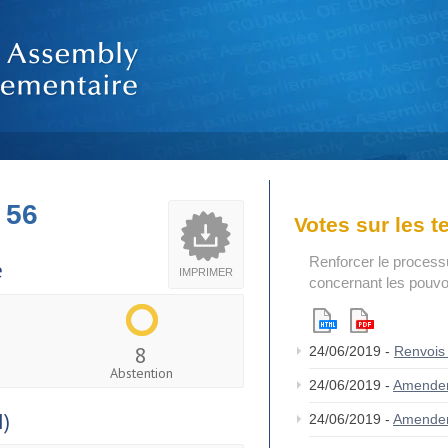
 56
Votes sur les 
Renforcer le process
e
IMPRIMER
concernant les pouvoi
8
24/06/2019 -
Renvois
Abstention
24/06/2019 -
Amende
I)
24/06/2019 -
Amende