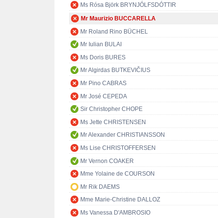
Ms Rósa Björk BRYNJÓLFSDÓTTIR
Mr Maurizio BUCCARELLA
Mr Roland Rino BÜCHEL
Mr Iulian BULAI
Ms Doris BURES
Mr Algirdas BUTKEVIČIUS
Mr Pino CABRAS
Mr José CEPEDA
Sir Christopher CHOPE
Ms Jette CHRISTENSEN
Mr Alexander CHRISTIANSSON
Ms Lise CHRISTOFFERSEN
Mr Vernon COAKER
Mme Yolaine de COURSON
Mr Rik DAEMS
Mme Marie-Christine DALLOZ
Ms Vanessa D'AMBROSIO