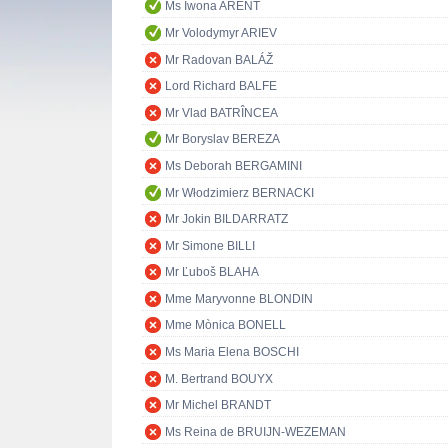
Ms Iwona ARENT
Mr Volodymyr ARIEV
Mr Radovan BALÁŽ
Lord Richard BALFE
Mr Vlad BATRÎNCEA
Mr Boryslav BEREZA
Ms Deborah BERGAMINI
Mr Włodzimierz BERNACKI
Mr Jokin BILDARRATZ
Mr Simone BILLI
Mr Ľuboš BLAHA
Mme Maryvonne BLONDIN
Mme Mònica BONELL
Ms Maria Elena BOSCHI
M. Bertrand BOUYX
Mr Michel BRANDT
Ms Reina de BRUIJN-WEZEMAN