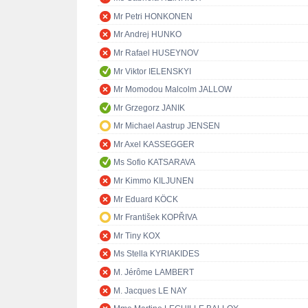
Mr Petri HONKONEN
Mr Andrej HUNKO
Mr Rafael HUSEYNOV
Mr Viktor IELENSKYI
Mr Momodou Malcolm JALLOW
Mr Grzegorz JANIK
Mr Michael Aastrup JENSEN
Mr Axel KASSEGGER
Ms Sofio KATSARAVA
Mr Kimmo KILJUNEN
Mr Eduard KÖCK
Mr František KOPŘIVA
Mr Tiny KOX
Ms Stella KYRIAKIDES
M. Jérôme LAMBERT
M. Jacques LE NAY