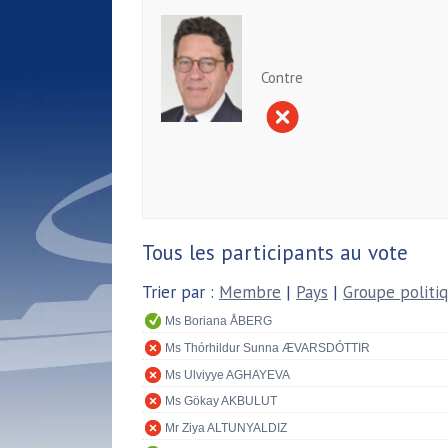
Contre
Tous les participants au vote
Trier par :
Membre
|
Pays
|
Groupe politi
Ms Boriana ÅBERG
Ms Thórhildur Sunna ÆVARSDÓTTIR
Ms Ulviyye AGHAYEVA
Ms Gökay AKBULUT
Mr Ziya ALTUNYALDIZ