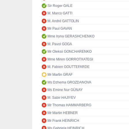
Sir Roger GALE
M. Marco GATTI
M. André GATTOLIN
Mr Paul GAVAN
Mme Iryna GERASHCHENKO
M. Pavol GOGA
Mr Oleksii GONCHARENKO
Mme Miren GORROTXATEGI
M. Fabien GOUTTEFARDE
Mr Martin GRAF
Ms Dzhema GROZDANOVA
Ms Emine Nur GÜNAY
M. Sabir HAJIYEV
Mr Thomas HAMMARBERG
Mr Martin HEBNER
Mr Frank HEINRICH
Ms Gabriela HEINRICH