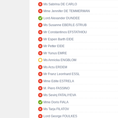
Ms Sabrina DE CARLO
Mme Jennifer DE TEMMERMAN
Lord Alexander DUNDEE
Ms Susanne EBERLE-STRUB
Mr Constantinos EFSTATHIOU
Mr Espen Barth EIDE
Mr Petter EIDE
Mr Yunus EMRE
Ms Annicka ENGBLOM
Ms Arzu ERDEM
Mr Franz Leonhard ESSL
Mme Edite ESTRELA
M. Piero FASSINO
Ms Sevinj FATALIYEVA
Mme Doris FIALA
Ms Tarja FILATOV
Lord George FOULKES