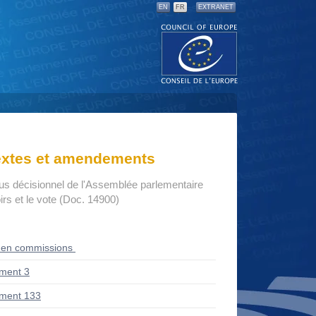
EN
FR
EXTRANET
textes et amendements
us décisionnel de l'Assemblée parlementaire
rs et le vote (Doc. 14900)
 en commissions
ment 3
ment 133