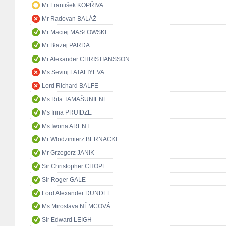
Mr František KOPŘIVA
Mr Radovan BALÁŽ
Mr Maciej MASŁOWSKI
Mr Błażej PARDA
Mr Alexander CHRISTIANSSON
Ms Sevinj FATALIYEVA
Lord Richard BALFE
Ms Rita TAMAŠUNIENĖ
Ms Irina PRUIDZE
Ms Iwona ARENT
Mr Włodzimierz BERNACKI
Mr Grzegorz JANIK
Sir Christopher CHOPE
Sir Roger GALE
Lord Alexander DUNDEE
Ms Miroslava NĚMCOVÁ
Sir Edward LEIGH