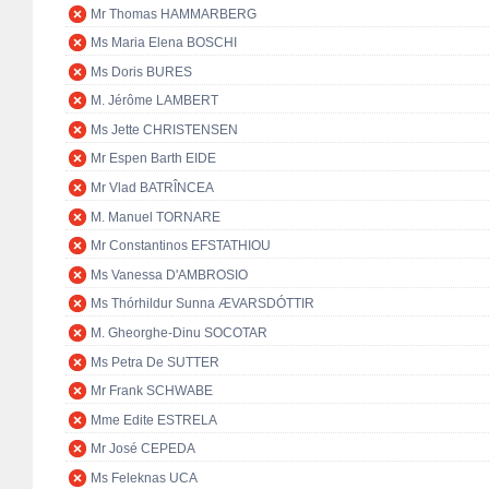
Mr Thomas HAMMARBERG
Ms Maria Elena BOSCHI
Ms Doris BURES
M. Jérôme LAMBERT
Ms Jette CHRISTENSEN
Mr Espen Barth EIDE
Mr Vlad BATRÎNCEA
M. Manuel TORNARE
Mr Constantinos EFSTATHIOU
Ms Vanessa D'AMBROSIO
Ms Thórhildur Sunna ÆVARSDÓTTIR
M. Gheorghe-Dinu SOCOTAR
Ms Petra De SUTTER
Mr Frank SCHWABE
Mme Edite ESTRELA
Mr José CEPEDA
Ms Feleknas UCA