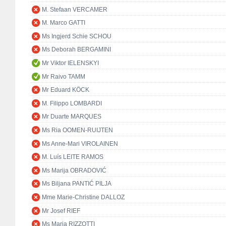
M. Stefaan VERCAMER
M. Marco GATTI
Ms Ingjerd Schie SCHOU
Ms Deborah BERGAMINI
Mr Viktor IELENSKYI
Mr Raivo TAMM
Mr Eduard KÖCK
M. Filippo LOMBARDI
Mr Duarte MARQUES
Ms Ria OOMEN-RUIJTEN
Ms Anne-Mari VIROLAINEN
M. Luís LEITE RAMOS
Ms Marija OBRADOVIĆ
Ms Biljana PANTIĆ PILJA
Mme Marie-Christine DALLOZ
Mr Josef RIEF
Ms Maria RIZZOTTI