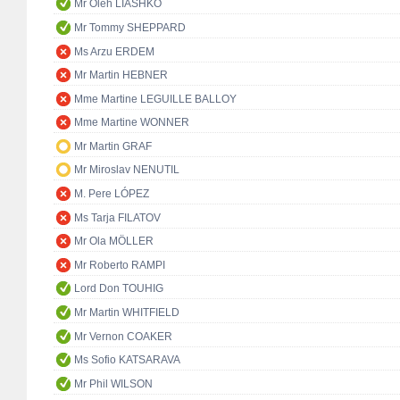
Mr Oleh LIASHKO
Mr Tommy SHEPPARD
Ms Arzu ERDEM
Mr Martin HEBNER
Mme Martine LEGUILLE BALLOY
Mme Martine WONNER
Mr Martin GRAF
Mr Miroslav NENUTIL
M. Pere LÓPEZ
Ms Tarja FILATOV
Mr Ola MÖLLER
Mr Roberto RAMPI
Lord Don TOUHIG
Mr Martin WHITFIELD
Mr Vernon COAKER
Ms Sofio KATSARAVA
Mr Phil WILSON