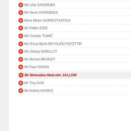
Ms Ulla SANDBÆK
Mr Henk OVERBEEK
Mme Miren GORROTXATEGI
Mr Petter EIDE
Ms Violeta TOMIĆ
Ms Rósa Björk BRYNJÓLFSDÓTTIR
Ms Gökay AKBULUT
Mr Michel BRANDT
Mr Paul GAVAN
Mr Momodou Malcolm JALLOW
Mr Tiny KOX
Mr Andrej HUNKO