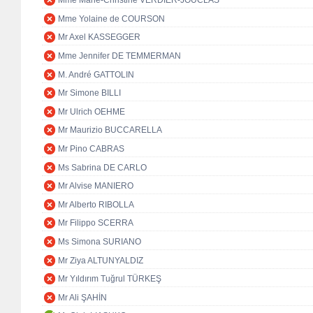
Mme Marie-Christine VERDIER-JOUCLAS
Mme Yolaine de COURSON
Mr Axel KASSEGGER
Mme Jennifer DE TEMMERMAN
M. André GATTOLIN
Mr Simone BILLI
Mr Ulrich OEHME
Mr Maurizio BUCCARELLA
Mr Pino CABRAS
Ms Sabrina DE CARLO
Mr Alvise MANIERO
Mr Alberto RIBOLLA
Mr Filippo SCERRA
Ms Simona SURIANO
Mr Ziya ALTUNYALDIZ
Mr Yıldırım Tuğrul TÜRKEŞ
Mr Ali ŞAHİN