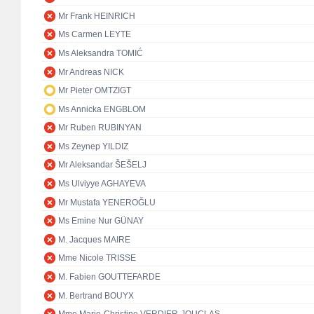
Mr Frank HEINRICH
Ms Carmen LEYTE
Ms Aleksandra TOMIĆ
Mr Andreas NICK
Mr Pieter OMTZIGT
Ms Annicka ENGBLOM
Mr Ruben RUBINYAN
Ms Zeynep YILDIZ
Mr Aleksandar ŠEŠELJ
Ms Ulviyye AGHAYEVA
Mr Mustafa YENEROĞLU
Ms Emine Nur GÜNAY
M. Jacques MAIRE
Mme Nicole TRISSE
M. Fabien GOUTTEFARDE
M. Bertrand BOUYX