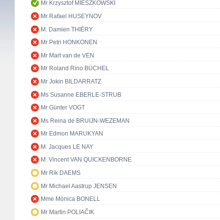
Mr Krzysztof MIESZKOWSKI
Mr Rafael HUSEYNOV
M. Damien THIÉRY
Mr Petri HONKONEN
Mr Mart van de VEN
Mr Roland Rino BÜCHEL
Mr Jokin BILDARRATZ
Ms Susanne EBERLE-STRUB
Mr Günter VOGT
Ms Reina de BRUIJN-WEZEMAN
Mr Edmon MARUKYAN
M. Jacques LE NAY
M. Vincent VAN QUICKENBORNE
Mr Rik DAEMS
Mr Michael Aastrup JENSEN
Mme Mònica BONELL
Mr Martin POLIAČIK