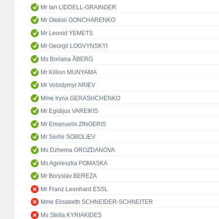
Mr Ian LIDDELL-GRAINGER
Mr Oleksii GONCHARENKO
Mr Leonid YEMETS
Mr Georgii LOGVYNSKYI
Ms Boriana ÅBERG
Mr Killion MUNYAMA
Mr Volodymyr ARIEV
Mme Iryna GERASHCHENKO
Mr Egidijus VAREIKIS
Mr Emanuelis ZINGERIS
Mr Serhii SOBOLIEV
Ms Dzhema GROZDANOVA
Ms Agnieszka POMASKA
Mr Boryslav BEREZA
Mr Franz Leonhard ESSL
Mme Elisabeth SCHNEIDER-SCHNEITER
Ms Stella KYRIAKIDES