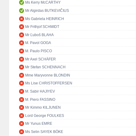
Ms Kerry McCARTHY
Mr Algirdas BUTKEVIČIUS
Ms Gabriela HEINRICH
Mr Frithjof SCHMIDT
Mr Ľuboš BLAHA
M. Pavol GOGA
M. Paulo PISCO
Mr Axel SCHÄFER
Mr Stefan SCHENNACH
Mme Maryvonne BLONDIN
Ms Lise CHRISTOFFERSEN
M. Sabir HAJIYEV
M. Piero FASSINO
Mr Kimmo KILJUNEN
Lord George FOULKES
Mr Yunus EMRE
Ms Selin SAYEK BÖKE