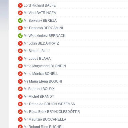
Lord Richard BALFE
Mr Vlad BATRÎNCEA
Mr Boryslav BEREZA
Ms Deborah BERGAMINI
Mr Włodzimierz BERNACKI
Mr Jokin BILDARRATZ
Mr Simone BILLI
Mr Ľuboš BLAHA
Mme Maryvonne BLONDIN
Mme Mònica BONELL
Ms Maria Elena BOSCHI
M. Bertrand BOUYX
Mr Michel BRANDT
Ms Reina de BRUIJN-WEZEMAN
Ms Rósa Björk BRYNJÓLFSDÓTTIR
Mr Maurizio BUCCARELLA
Mr Roland Rino BÜCHEL