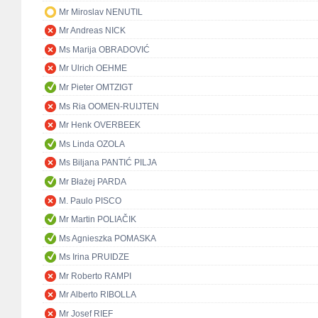
Mr Miroslav NENUTIL
Mr Andreas NICK
Ms Marija OBRADOVIĆ
Mr Ulrich OEHME
Mr Pieter OMTZIGT
Ms Ria OOMEN-RUIJTEN
Mr Henk OVERBEEK
Ms Linda OZOLA
Ms Biljana PANTIĆ PILJA
Mr Błażej PARDA
M. Paulo PISCO
Mr Martin POLIAČIK
Ms Agnieszka POMASKA
Ms Irina PRUIDZE
Mr Roberto RAMPI
Mr Alberto RIBOLLA
Mr Josef RIEF