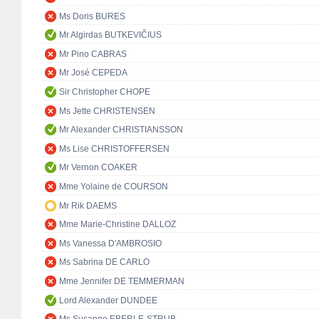
Ms Doris BURES
Mr Algirdas BUTKEVIČIUS
Mr Pino CABRAS
Mr José CEPEDA
Sir Christopher CHOPE
Ms Jette CHRISTENSEN
Mr Alexander CHRISTIANSSON
Ms Lise CHRISTOFFERSEN
Mr Vernon COAKER
Mme Yolaine de COURSON
Mr Rik DAEMS
Mme Marie-Christine DALLOZ
Ms Vanessa D'AMBROSIO
Ms Sabrina DE CARLO
Mme Jennifer DE TEMMERMAN
Lord Alexander DUNDEE