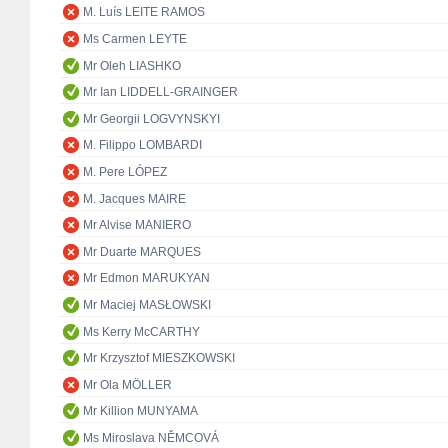
M. Luís LEITE RAMOS
Ms Carmen LEYTE
Mr Oleh LIASHKO
Mr Ian LIDDELL-GRAINGER
Mr Georgii LOGVYNSKYI
M. Filippo LOMBARDI
M. Pere LÓPEZ
M. Jacques MAIRE
Mr Alvise MANIERO
Mr Duarte MARQUES
Mr Edmon MARUKYAN
Mr Maciej MASŁOWSKI
Ms Kerry McCARTHY
Mr Krzysztof MIESZKOWSKI
Mr Ola MÖLLER
Mr Killion MUNYAMA
Ms Miroslava NĚMCOVÁ