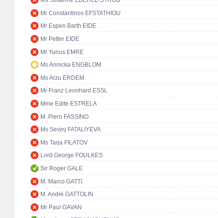
Ms Susanne EBERLE-STRUB
Mr Constantinos EFSTATHIOU
Mr Espen Barth EIDE
Mr Petter EIDE
Mr Yunus EMRE
Ms Annicka ENGBLOM
Ms Arzu ERDEM
Mr Franz Leonhard ESSL
Mme Edite ESTRELA
M. Piero FASSINO
Ms Sevinj FATALIYEVA
Ms Tarja FILATOV
Lord George FOULKES
Sir Roger GALE
M. Marco GATTI
M. André GATTOLIN
Mr Paul GAVAN