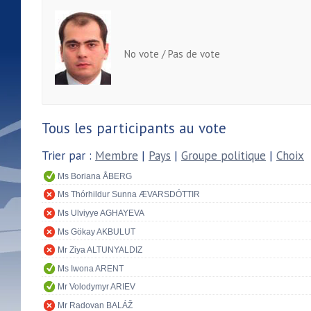
No vote / Pas de vote
Tous les participants au vote
Trier par :
Membre
|
Pays
|
Groupe politique
|
Choix
Ms Boriana ÅBERG
Ms Thórhildur Sunna ÆVARSDÓTTIR
Ms Ulviyye AGHAYEVA
Ms Gökay AKBULUT
Mr Ziya ALTUNYALDIZ
Ms Iwona ARENT
Mr Volodymyr ARIEV
Mr Radovan BALÁŽ