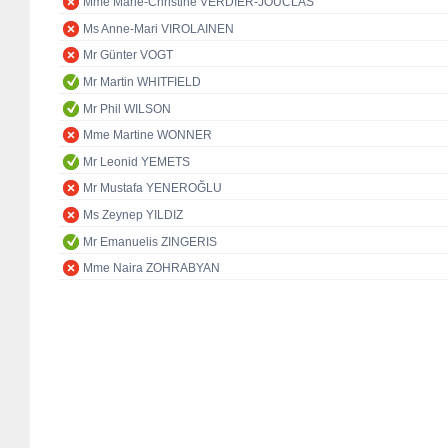
Mme Marie-Christine VERDIER-JOUCLAS
Ms Anne-Mari VIROLAINEN
Mr Günter VOGT
Mr Martin WHITFIELD
Mr Phil WILSON
Mme Martine WONNER
Mr Leonid YEMETS
Mr Mustafa YENEROĞLU
Ms Zeynep YILDIZ
Mr Emanuelis ZINGERIS
Mme Naira ZOHRABYAN