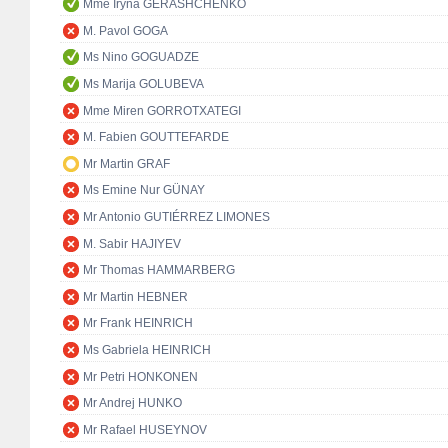
Mme Iryna GERASHCHENKO
M. Pavol GOGA
Ms Nino GOGUADZE
Ms Marija GOLUBEVA
Mme Miren GORROTXATEGI
M. Fabien GOUTTEFARDE
Mr Martin GRAF
Ms Emine Nur GÜNAY
Mr Antonio GUTIÉRREZ LIMONES
M. Sabir HAJIYEV
Mr Thomas HAMMARBERG
Mr Martin HEBNER
Mr Frank HEINRICH
Ms Gabriela HEINRICH
Mr Petri HONKONEN
Mr Andrej HUNKO
Mr Rafael HUSEYNOV