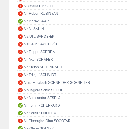
Ms Maria RIZZOTTI
Mr Ruben RUBINYAN
Mr Indrek SAAR
Mr Ali ŞAHİN
Ms Ulla SANDBÆK
Ms Selin SAYEK BÖKE
Mr Filippo SCERRA
Mr Axel SCHÄFER
Mr Stefan SCHENNACH
Mr Frithjof SCHMIDT
Mme Elisabeth SCHNEIDER-SCHNEITER
Ms Ingjerd Schie SCHOU
Mr Aleksandar ŠEŠELJ
Mr Tommy SHEPPARD
Mr Serhii SOBOLIEV
M. Gheorghe-Dinu SOCOTAR
Ms Olena SOTNYK