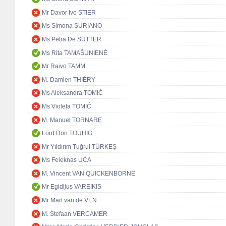
Mr Davor Ivo STIER
Ms Simona SURIANO
Ms Petra De SUTTER
Ms Rita TAMAŠUNIENĖ
Mr Raivo TAMM
M. Damien THIÉRY
Ms Aleksandra TOMIĆ
Ms Violeta TOMIĆ
M. Manuel TORNARE
Lord Don TOUHIG
Mr Yıldırım Tuğrul TÜRKEŞ
Ms Feleknas UCA
M. Vincent VAN QUICKENBORNE
Mr Egidijus VAREIKIS
Mr Mart van de VEN
M. Stefaan VERCAMER