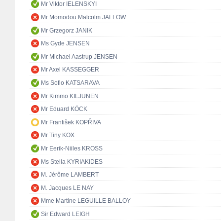
Mr Viktor IELENSKYI
Mr Momodou Malcolm JALLOW
Mr Grzegorz JANIK
Ms Gyde JENSEN
Mr Michael Aastrup JENSEN
Mr Axel KASSEGGER
Ms Sofio KATSARAVA
Mr Kimmo KILJUNEN
Mr Eduard KÖCK
Mr František KOPŘIVA
Mr Tiny KOX
Mr Eerik-Niiles KROSS
Ms Stella KYRIAKIDES
M. Jérôme LAMBERT
M. Jacques LE NAY
Mme Martine LEGUILLE BALLOY
Sir Edward LEIGH