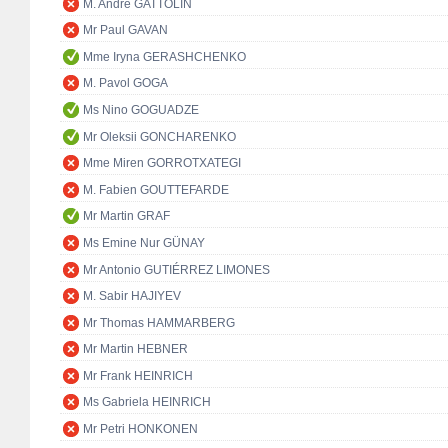
M. André GATTOLIN
Mr Paul GAVAN
Mme Iryna GERASHCHENKO
M. Pavol GOGA
Ms Nino GOGUADZE
Mr Oleksii GONCHARENKO
Mme Miren GORROTXATEGI
M. Fabien GOUTTEFARDE
Mr Martin GRAF
Ms Emine Nur GÜNAY
Mr Antonio GUTIÉRREZ LIMONES
M. Sabir HAJIYEV
Mr Thomas HAMMARBERG
Mr Martin HEBNER
Mr Frank HEINRICH
Ms Gabriela HEINRICH
Mr Petri HONKONEN