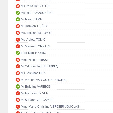
Ms Petra De SUTTER
Ms Rita TAMAŠUNIENĖ
Mr Raivo TAMM
M. Damien THIÉRY
Ms Aleksandra TOMIĆ
Ms Violeta TOMIĆ
M. Manuel TORNARE
Lord Don TOUHIG
Mme Nicole TRISSE
Mr Yıldırım Tuğrul TÜRKEŞ
Ms Feleknas UCA
M. Vincent VAN QUICKENBORNE
Mr Egidijus VAREIKIS
Mr Mart van de VEN
M. Stefaan VERCAMER
Mme Marie-Christine VERDIER-JOUCLAS