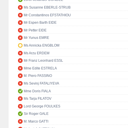
Ms Susanne EBERLE-STRUB
Mr Constantinos EFSTATHIOU
Mr Espen Barth EIDE
Mr Petter EIDE
Mr Yunus EMRE
Ms Annicka ENGBLOM
Ms Arzu ERDEM
Mr Franz Leonhard ESSL
Mme Edite ESTRELA
M. Piero FASSINO
Ms Sevinj FATALIYEVA
Mme Doris FIALA
Ms Tarja FILATOV
Lord George FOULKES
Sir Roger GALE
M. Marco GATTI