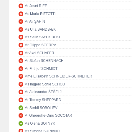
Mr Josef RIEF
Ms Maria RIZZOTTI
Mr Ali ŞAHİN
Ms Ulla SANDBÆK
Ms Selin SAYEK BÖKE
Mr Filippo SCERRA
Mr Axel SCHÄFER
Mr Stefan SCHENNACH
Mr Frithjof SCHMIDT
Mme Elisabeth SCHNEIDER-SCHNEITER
Ms Ingjerd Schie SCHOU
Mr Aleksandar ŠEŠELJ
Mr Tommy SHEPPARD
Mr Serhii SOBOLIEV
M. Gheorghe-Dinu SOCOTAR
Ms Olena SOTNYK
Ms Simona SURIANO