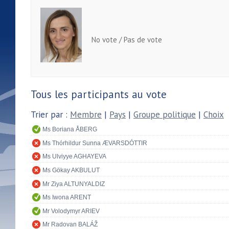
No vote / Pas de vote
Tous les participants au vote
Trier par :
Membre
|
Pays
|
Groupe politique
|
Choix
Ms Boriana ÅBERG
Ms Thórhildur Sunna ÆVARSDÓTTIR
Ms Ulviyye AGHAYEVA
Ms Gökay AKBULUT
Mr Ziya ALTUNYALDIZ
Ms Iwona ARENT
Mr Volodymyr ARIEV
Mr Radovan BALÁŽ