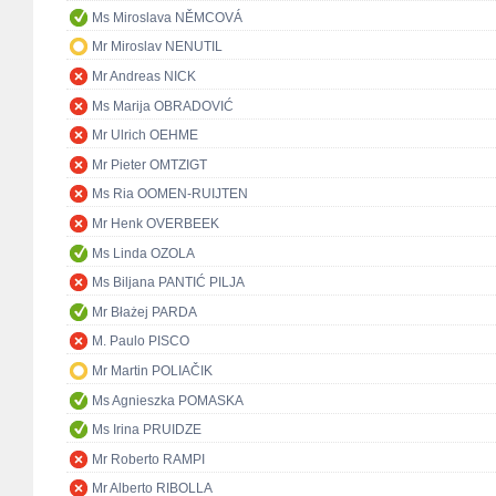
Ms Miroslava NĚMCOVÁ
Mr Miroslav NENUTIL
Mr Andreas NICK
Ms Marija OBRADOVIĆ
Mr Ulrich OEHME
Mr Pieter OMTZIGT
Ms Ria OOMEN-RUIJTEN
Mr Henk OVERBEEK
Ms Linda OZOLA
Ms Biljana PANTIĆ PILJA
Mr Błażej PARDA
M. Paulo PISCO
Mr Martin POLIAČIK
Ms Agnieszka POMASKA
Ms Irina PRUIDZE
Mr Roberto RAMPI
Mr Alberto RIBOLLA