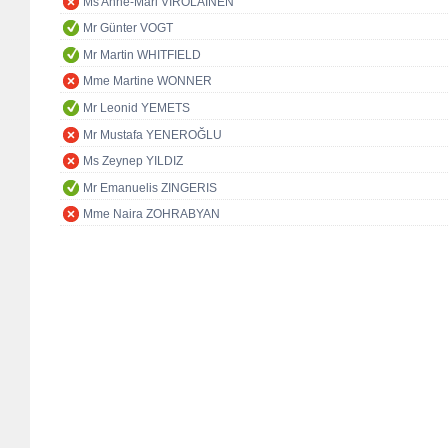
Ms Anne-Mari VIROLAINEN
Mr Günter VOGT
Mr Martin WHITFIELD
Mme Martine WONNER
Mr Leonid YEMETS
Mr Mustafa YENEROĞLU
Ms Zeynep YILDIZ
Mr Emanuelis ZINGERIS
Mme Naira ZOHRABYAN