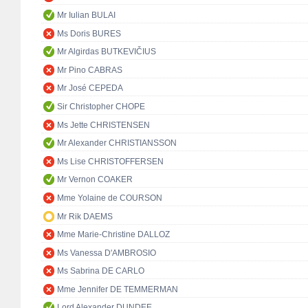
Mr Iulian BULAI
Ms Doris BURES
Mr Algirdas BUTKEVIČIUS
Mr Pino CABRAS
Mr José CEPEDA
Sir Christopher CHOPE
Ms Jette CHRISTENSEN
Mr Alexander CHRISTIANSSON
Ms Lise CHRISTOFFERSEN
Mr Vernon COAKER
Mme Yolaine de COURSON
Mr Rik DAEMS
Mme Marie-Christine DALLOZ
Ms Vanessa D'AMBROSIO
Ms Sabrina DE CARLO
Mme Jennifer DE TEMMERMAN
Lord Alexander DUNDEE