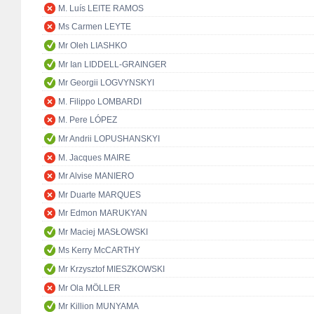
M. Luís LEITE RAMOS
Ms Carmen LEYTE
Mr Oleh LIASHKO
Mr Ian LIDDELL-GRAINGER
Mr Georgii LOGVYNSKYI
M. Filippo LOMBARDI
M. Pere LÓPEZ
Mr Andrii LOPUSHANSKYI
M. Jacques MAIRE
Mr Alvise MANIERO
Mr Duarte MARQUES
Mr Edmon MARUKYAN
Mr Maciej MASŁOWSKI
Ms Kerry McCARTHY
Mr Krzysztof MIESZKOWSKI
Mr Ola MÖLLER
Mr Killion MUNYAMA