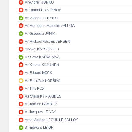
Mr Andrej HUNKO
Mr Rafael HUSEYNOV
Mr Viktor IELENSKYI
Mr Momodou Malcolm JALLOW
Mr Grzegorz JANIK
Mr Michael Aastrup JENSEN
Mr Axel KASSEGGER
Ms Sofio KATSARAVA
Mr Kimmo KILJUNEN
Mr Eduard KÖCK
Mr František KOPŘIVA
Mr Tiny KOX
Ms Stella KYRIAKIDES
M. Jérôme LAMBERT
M. Jacques LE NAY
Mme Martine LEGUILLE BALLOY
Sir Edward LEIGH