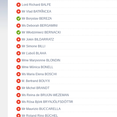
Lord Richard BALFE
Mr Vlad BATRÎNCEA
Mr Boryslav BEREZA
Ms Deborah BERGAMINI
Mr Włodzimierz BERNACKI
Mr Jokin BILDARRATZ
Mr Simone BILLI
Mr Ľuboš BLAHA
Mme Maryvonne BLONDIN
Mme Mònica BONELL
Ms Maria Elena BOSCHI
M. Bertrand BOUYX
Mr Michel BRANDT
Ms Reina de BRUIJN-WEZEMAN
Ms Rósa Björk BRYNJÓLFSDÓTTIR
Mr Maurizio BUCCARELLA
Mr Roland Rino BÜCHEL