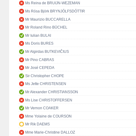
Ms Reina de BRUIJN-WEZEMAN
Ms Rósa Björk BRYNJÓLFSDÓTTIR
Mr Maurizio BUCCARELLA
Mr Roland Rino BÜCHEL
Mr Iulian BULAI
Ms Doris BURES
Mr Algirdas BUTKEVIČIUS
Mr Pino CABRAS
Mr José CEPEDA
Sir Christopher CHOPE
Ms Jette CHRISTENSEN
Mr Alexander CHRISTIANSSON
Ms Lise CHRISTOFFERSEN
Mr Vernon COAKER
Mme Yolaine de COURSON
Mr Rik DAEMS
Mme Marie-Christine DALLOZ