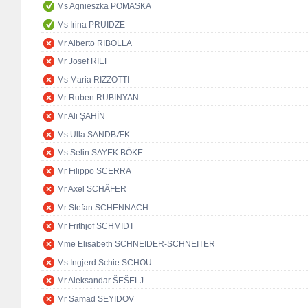
Ms Agnieszka POMASKA
Ms Irina PRUIDZE
Mr Alberto RIBOLLA
Mr Josef RIEF
Ms Maria RIZZOTTI
Mr Ruben RUBINYAN
Mr Ali ŞAHİN
Ms Ulla SANDBÆK
Ms Selin SAYEK BÖKE
Mr Filippo SCERRA
Mr Axel SCHÄFER
Mr Stefan SCHENNACH
Mr Frithjof SCHMIDT
Mme Elisabeth SCHNEIDER-SCHNEITER
Ms Ingjerd Schie SCHOU
Mr Aleksandar ŠEŠELJ
Mr Samad SEYIDOV