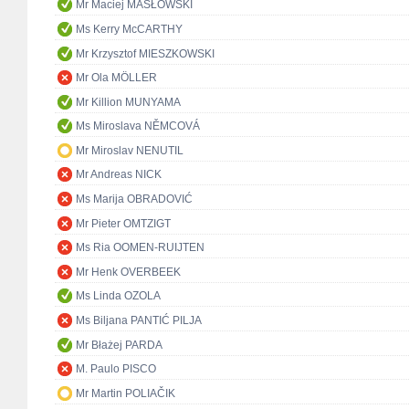
Mr Maciej MASŁOWSKI
Ms Kerry McCARTHY
Mr Krzysztof MIESZKOWSKI
Mr Ola MÖLLER
Mr Killion MUNYAMA
Ms Miroslava NĚMCOVÁ
Mr Miroslav NENUTIL
Mr Andreas NICK
Ms Marija OBRADOVIĆ
Mr Pieter OMTZIGT
Ms Ria OOMEN-RUIJTEN
Mr Henk OVERBEEK
Ms Linda OZOLA
Ms Biljana PANTIĆ PILJA
Mr Błażej PARDA
M. Paulo PISCO
Mr Martin POLIAČIK