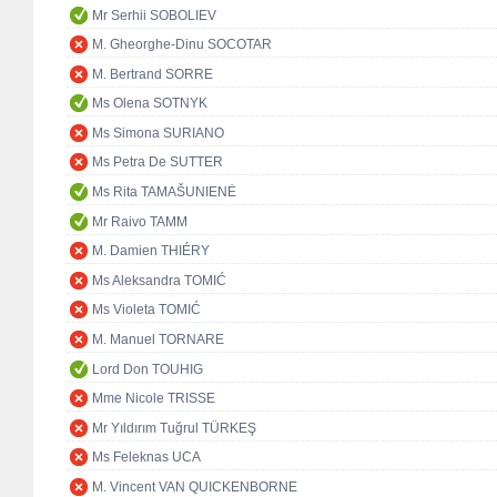
Mr Serhii SOBOLIEV
M. Gheorghe-Dinu SOCOTAR
M. Bertrand SORRE
Ms Olena SOTNYK
Ms Simona SURIANO
Ms Petra De SUTTER
Ms Rita TAMAŠUNIENĖ
Mr Raivo TAMM
M. Damien THIÉRY
Ms Aleksandra TOMIĆ
Ms Violeta TOMIĆ
M. Manuel TORNARE
Lord Don TOUHIG
Mme Nicole TRISSE
Mr Yıldırım Tuğrul TÜRKEŞ
Ms Feleknas UCA
M. Vincent VAN QUICKENBORNE