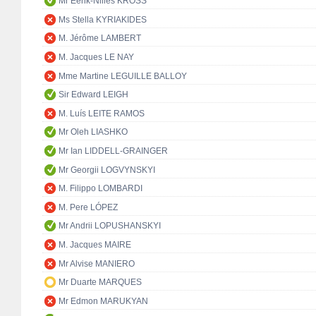
Mr Eerik-Niiles KROSS
Ms Stella KYRIAKIDES
M. Jérôme LAMBERT
M. Jacques LE NAY
Mme Martine LEGUILLE BALLOY
Sir Edward LEIGH
M. Luís LEITE RAMOS
Mr Oleh LIASHKO
Mr Ian LIDDELL-GRAINGER
Mr Georgii LOGVYNSKYI
M. Filippo LOMBARDI
M. Pere LÓPEZ
Mr Andrii LOPUSHANSKYI
M. Jacques MAIRE
Mr Alvise MANIERO
Mr Duarte MARQUES
Mr Edmon MARUKYAN