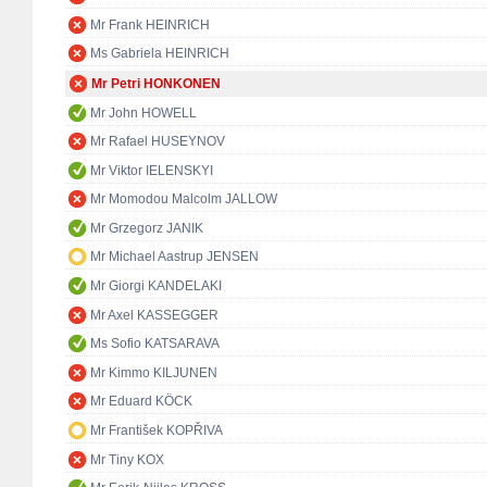
Mr Frank HEINRICH
Ms Gabriela HEINRICH
Mr Petri HONKONEN
Mr John HOWELL
Mr Rafael HUSEYNOV
Mr Viktor IELENSKYI
Mr Momodou Malcolm JALLOW
Mr Grzegorz JANIK
Mr Michael Aastrup JENSEN
Mr Giorgi KANDELAKI
Mr Axel KASSEGGER
Ms Sofio KATSARAVA
Mr Kimmo KILJUNEN
Mr Eduard KÖCK
Mr František KOPŘIVA
Mr Tiny KOX