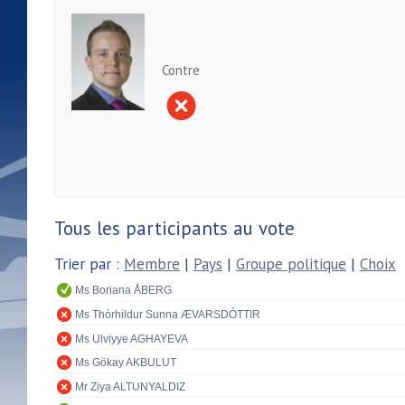
Contre
Tous les participants au vote
Trier par :
Membre
|
Pays
|
Groupe politique
|
Choix
Ms Boriana ÅBERG
Ms Thórhildur Sunna ÆVARSDÓTTIR
Ms Ulviyye AGHAYEVA
Ms Gökay AKBULUT
Mr Ziya ALTUNYALDIZ