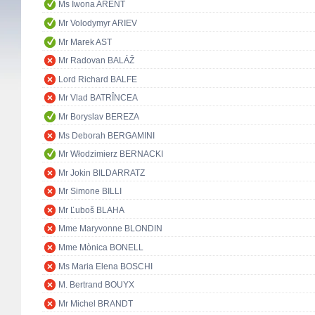
Ms Iwona ARENT
Mr Volodymyr ARIEV
Mr Marek AST
Mr Radovan BALÁŽ
Lord Richard BALFE
Mr Vlad BATRÎNCEA
Mr Boryslav BEREZA
Ms Deborah BERGAMINI
Mr Włodzimierz BERNACKI
Mr Jokin BILDARRATZ
Mr Simone BILLI
Mr Ľuboš BLAHA
Mme Maryvonne BLONDIN
Mme Mònica BONELL
Ms Maria Elena BOSCHI
M. Bertrand BOUYX
Mr Michel BRANDT