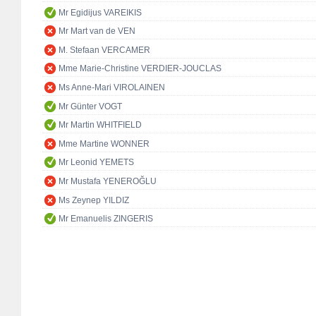
Mr Egidijus VAREIKIS
Mr Mart van de VEN
M. Stefaan VERCAMER
Mme Marie-Christine VERDIER-JOUCLAS
Ms Anne-Mari VIROLAINEN
Mr Günter VOGT
Mr Martin WHITFIELD
Mme Martine WONNER
Mr Leonid YEMETS
Mr Mustafa YENEROĞLU
Ms Zeynep YILDIZ
Mr Emanuelis ZINGERIS