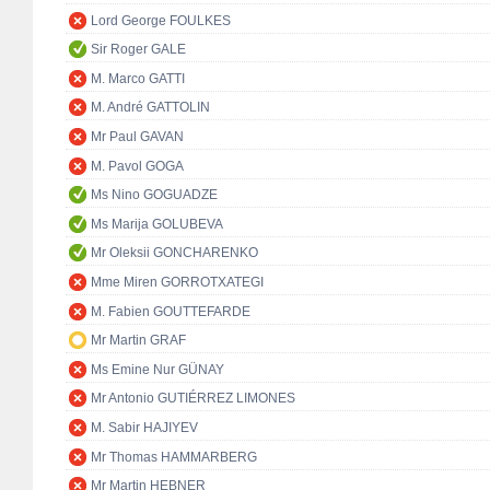
Lord George FOULKES
Sir Roger GALE
M. Marco GATTI
M. André GATTOLIN
Mr Paul GAVAN
M. Pavol GOGA
Ms Nino GOGUADZE
Ms Marija GOLUBEVA
Mr Oleksii GONCHARENKO
Mme Miren GORROTXATEGI
M. Fabien GOUTTEFARDE
Mr Martin GRAF
Ms Emine Nur GÜNAY
Mr Antonio GUTIÉRREZ LIMONES
M. Sabir HAJIYEV
Mr Thomas HAMMARBERG
Mr Martin HEBNER