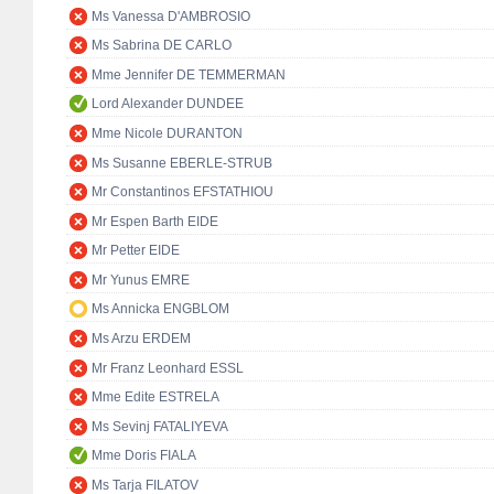
Ms Vanessa D'AMBROSIO
Ms Sabrina DE CARLO
Mme Jennifer DE TEMMERMAN
Lord Alexander DUNDEE
Mme Nicole DURANTON
Ms Susanne EBERLE-STRUB
Mr Constantinos EFSTATHIOU
Mr Espen Barth EIDE
Mr Petter EIDE
Mr Yunus EMRE
Ms Annicka ENGBLOM
Ms Arzu ERDEM
Mr Franz Leonhard ESSL
Mme Edite ESTRELA
Ms Sevinj FATALIYEVA
Mme Doris FIALA
Ms Tarja FILATOV