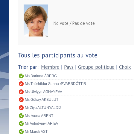
No vote / Pas de vote
Tous les participants au vote
Trier par :
Membre
|
Pays
|
Groupe politique
|
Choix
Ms Boriana ÅBERG
Ms Thórhildur Sunna ÆVARSDÓTTIR
Ms Ulviyye AGHAYEVA
Ms Gökay AKBULUT
Mr Ziya ALTUNYALDIZ
Ms Iwona ARENT
Mr Volodymyr ARIEV
Mr Marek AST