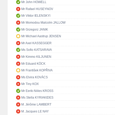
Mr John HOWELL
Mr Rafael HUSEYNOV
Mr Viktor IELENSKYI
Mr Momodou Malcolm JALLOW
Mr Grzegorz JANIK
Mr Michael Aastrup JENSEN
Mr Axel KASSEGGER
Ms Sofio KATSARAVA
Mr Kimmo KILJUNEN
Mr Eduard KÖCK
Mr František KOPŘIVA
Ms Elvira KOVÁCS
Mr Tiny KOX
Mr Eerik-Niiles KROSS
Ms Stella KYRIAKIDES
M. Jérôme LAMBERT
M. Jacques LE NAY