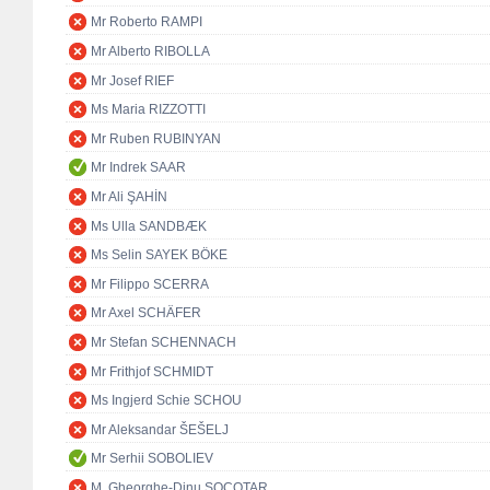
Mr Roberto RAMPI
Mr Alberto RIBOLLA
Mr Josef RIEF
Ms Maria RIZZOTTI
Mr Ruben RUBINYAN
Mr Indrek SAAR
Mr Ali ŞAHİN
Ms Ulla SANDBÆK
Ms Selin SAYEK BÖKE
Mr Filippo SCERRA
Mr Axel SCHÄFER
Mr Stefan SCHENNACH
Mr Frithjof SCHMIDT
Ms Ingjerd Schie SCHOU
Mr Aleksandar ŠEŠELJ
Mr Serhii SOBOLIEV
M. Gheorghe-Dinu SOCOTAR