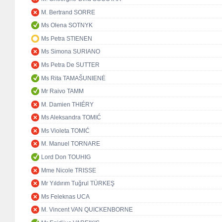
M. Bertrand SORRE
Ms Olena SOTNYK
Ms Petra STIENEN
Ms Simona SURIANO
Ms Petra De SUTTER
Ms Rita TAMAŠUNIENĖ
Mr Raivo TAMM
M. Damien THIÉRY
Ms Aleksandra TOMIĆ
Ms Violeta TOMIĆ
M. Manuel TORNARE
Lord Don TOUHIG
Mme Nicole TRISSE
Mr Yıldırım Tuğrul TÜRKEŞ
Ms Feleknas UCA
M. Vincent VAN QUICKENBORNE