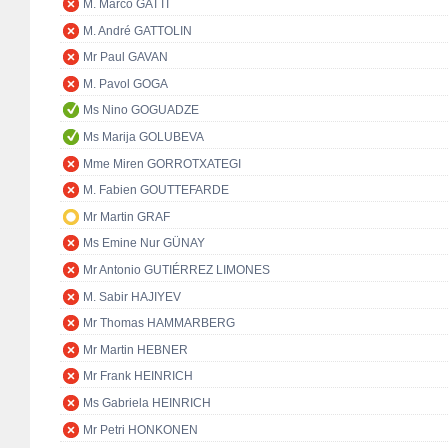
M. Marco GATTI
M. André GATTOLIN
Mr Paul GAVAN
M. Pavol GOGA
Ms Nino GOGUADZE
Ms Marija GOLUBEVA
Mme Miren GORROTXATEGI
M. Fabien GOUTTEFARDE
Mr Martin GRAF
Ms Emine Nur GÜNAY
Mr Antonio GUTIÉRREZ LIMONES
M. Sabir HAJIYEV
Mr Thomas HAMMARBERG
Mr Martin HEBNER
Mr Frank HEINRICH
Ms Gabriela HEINRICH
Mr Petri HONKONEN