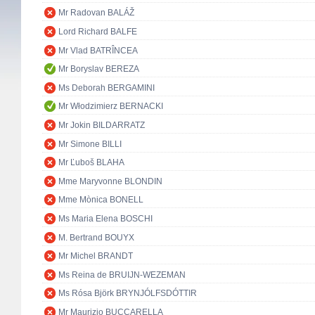
Mr Radovan BALÁŽ
Lord Richard BALFE
Mr Vlad BATRÎNCEA
Mr Boryslav BEREZA
Ms Deborah BERGAMINI
Mr Włodzimierz BERNACKI
Mr Jokin BILDARRATZ
Mr Simone BILLI
Mr Ľuboš BLAHA
Mme Maryvonne BLONDIN
Mme Mònica BONELL
Ms Maria Elena BOSCHI
M. Bertrand BOUYX
Mr Michel BRANDT
Ms Reina de BRUIJN-WEZEMAN
Ms Rósa Björk BRYNJÓLFSDÓTTIR
Mr Maurizio BUCCARELLA