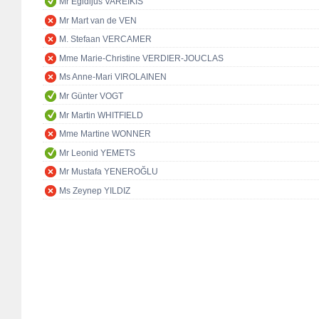
Mr Egidijus VAREIKIS
Mr Mart van de VEN
M. Stefaan VERCAMER
Mme Marie-Christine VERDIER-JOUCLAS
Ms Anne-Mari VIROLAINEN
Mr Günter VOGT
Mr Martin WHITFIELD
Mme Martine WONNER
Mr Leonid YEMETS
Mr Mustafa YENEROĞLU
Ms Zeynep YILDIZ