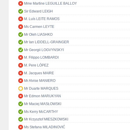
Mme Martine LEGUILLE BALLOY
Sir Edward LEIGH
M. Luís LEITE RAMOS
Ms Carmen LEYTE
Mr Oleh LIASHKO
Mr Ian LIDDELL-GRAINGER
Mr Georgii LOGVYNSKYI
M. Filippo LOMBARDI
M. Pere LÓPEZ
M. Jacques MAIRE
Mr Alvise MANIERO
Mr Duarte MARQUES
Mr Edmon MARUKYAN
Mr Maciej MASŁOWSKI
Ms Kerry McCARTHY
Mr Krzysztof MIESZKOWSKI
Ms Stefana MILADINOVIĆ