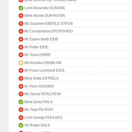
Lord Alexander DUNDEE
Mme Nicole DURANTON
Ms Susanne EBERLE-STRUB
Mr Constantinos EFSTATHIOU
Mr Espen Barth EIDE
Mr Petter EIDE
Mr Yunus EMRE
Ms Annicka ENGBLOM
Mr Franz Leonhard ESSL
Mme Edite ESTRELA
M. Piero FASSINO
Ms Sevinj FATALIYEVA
Mme Doris FIALA
Ms Tarja FILATOV
Lord George FOULKES
Sir Roger GALE