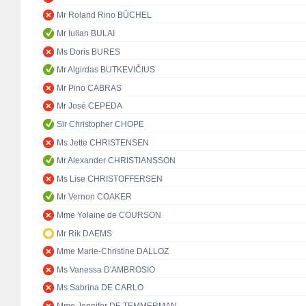
Mr Roland Rino BÜCHEL
Mr Iulian BULAI
Ms Doris BURES
Mr Algirdas BUTKEVIČIUS
Mr Pino CABRAS
Mr José CEPEDA
Sir Christopher CHOPE
Ms Jette CHRISTENSEN
Mr Alexander CHRISTIANSSON
Ms Lise CHRISTOFFERSEN
Mr Vernon COAKER
Mme Yolaine de COURSON
Mr Rik DAEMS
Mme Marie-Christine DALLOZ
Ms Vanessa D'AMBROSIO
Ms Sabrina DE CARLO
Mme Jennifer DE TEMMERMAN