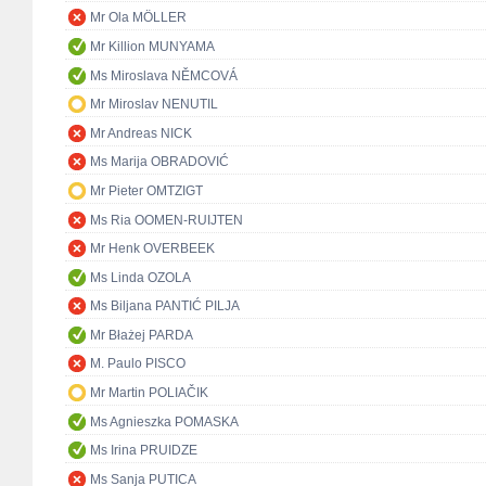
Mr Ola MÖLLER
Mr Killion MUNYAMA
Ms Miroslava NĚMCOVÁ
Mr Miroslav NENUTIL
Mr Andreas NICK
Ms Marija OBRADOVIĆ
Mr Pieter OMTZIGT
Ms Ria OOMEN-RUIJTEN
Mr Henk OVERBEEK
Ms Linda OZOLA
Ms Biljana PANTIĆ PILJA
Mr Błażej PARDA
M. Paulo PISCO
Mr Martin POLIAČIK
Ms Agnieszka POMASKA
Ms Irina PRUIDZE
Ms Sanja PUTICA