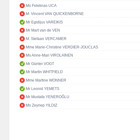
Ms Feleknas UCA
M. Vincent VAN QUICKENBORNE
Mr Egidijus VAREIKIS
Mr Mart van de VEN
M. Stefaan VERCAMER
Mme Marie-Christine VERDIER-JOUCLAS
Ms Anne-Mari VIROLAINEN
Mr Günter VOGT
Mr Martin WHITFIELD
Mme Martine WONNER
Mr Leonid YEMETS
Mr Mustafa YENEROĞLU
Ms Zeynep YILDIZ