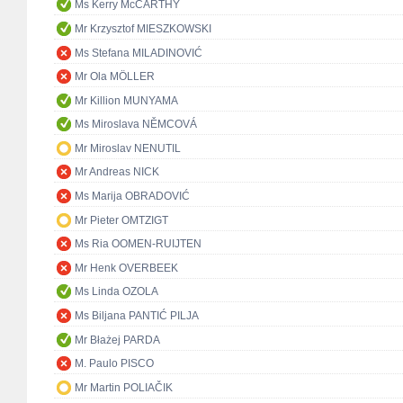
Ms Kerry McCARTHY
Mr Krzysztof MIESZKOWSKI
Ms Stefana MILADINOVIĆ
Mr Ola MÖLLER
Mr Killion MUNYAMA
Ms Miroslava NĚMCOVÁ
Mr Miroslav NENUTIL
Mr Andreas NICK
Ms Marija OBRADOVIĆ
Mr Pieter OMTZIGT
Ms Ria OOMEN-RUIJTEN
Mr Henk OVERBEEK
Ms Linda OZOLA
Ms Biljana PANTIĆ PILJA
Mr Błażej PARDA
M. Paulo PISCO
Mr Martin POLIAČIK