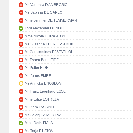
Ms Vanessa D'AMBROSIO
Ms Sabrina DE CARLO
Mme Jennifer DE TEMMERMAN
Lord Alexander DUNDEE
Mme Nicole DURANTON
Ms Susanne EBERLE-STRUB
Mr Constantinos EFSTATHIOU
Mr Espen Barth EIDE
Mr Petter EIDE
Mr Yunus EMRE
Ms Annicka ENGBLOM
Mr Franz Leonhard ESSL
Mme Edite ESTRELA
M. Piero FASSINO
Ms Sevinj FATALIYEVA
Mme Doris FIALA
Ms Tarja FILATOV