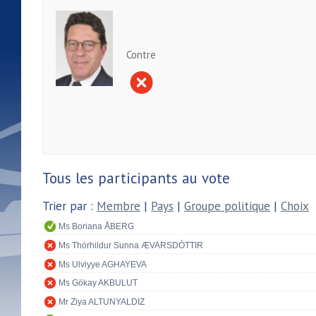
Contre
Tous les participants au vote
Trier par :
Membre
|
Pays
|
Groupe politique
|
Choix
Ms Boriana ÅBERG
Ms Thórhildur Sunna ÆVARSDÓTTIR
Ms Ulviyye AGHAYEVA
Ms Gökay AKBULUT
Mr Ziya ALTUNYALDIZ