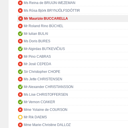
Ms Reina de BRUIJN-WEZEMAN
Ms Rósa Björk BRYNJÓLFSDÓTTIR
Mr Maurizio BUCCARELLA
Mr Roland Rino BÜCHEL
Mr Iulian BULAI
Ms Doris BURES
Mr Algirdas BUTKEVIČIUS
Mr Pino CABRAS
Mr José CEPEDA
Sir Christopher CHOPE
Ms Jette CHRISTENSEN
Mr Alexander CHRISTIANSSON
Ms Lise CHRISTOFFERSEN
Mr Vernon COAKER
Mme Yolaine de COURSON
Mr Rik DAEMS
Mme Marie-Christine DALLOZ