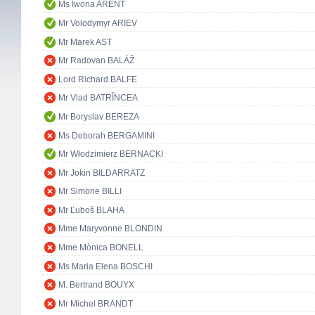
Ms Iwona ARENT
Mr Volodymyr ARIEV
Mr Marek AST
Mr Radovan BALÁŽ
Lord Richard BALFE
Mr Vlad BATRÎNCEA
Mr Boryslav BEREZA
Ms Deborah BERGAMINI
Mr Włodzimierz BERNACKI
Mr Jokin BILDARRATZ
Mr Simone BILLI
Mr Ľuboš BLAHA
Mme Maryvonne BLONDIN
Mme Mònica BONELL
Ms Maria Elena BOSCHI
M. Bertrand BOUYX
Mr Michel BRANDT