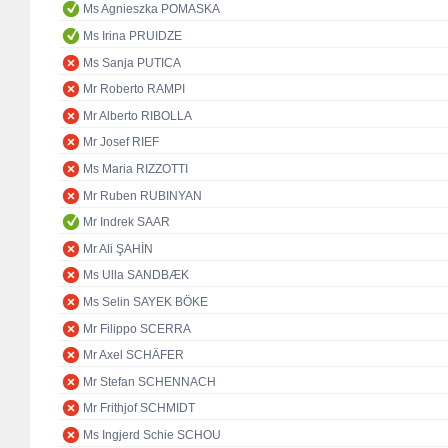
Ms Agnieszka POMASKA
Ms Irina PRUIDZE
Ms Sanja PUTICA
Mr Roberto RAMPI
Mr Alberto RIBOLLA
Mr Josef RIEF
Ms Maria RIZZOTTI
Mr Ruben RUBINYAN
Mr Indrek SAAR
Mr Ali ŞAHİN
Ms Ulla SANDBÆK
Ms Selin SAYEK BÖKE
Mr Filippo SCERRA
Mr Axel SCHÄFER
Mr Stefan SCHENNACH
Mr Frithjof SCHMIDT
Ms Ingjerd Schie SCHOU