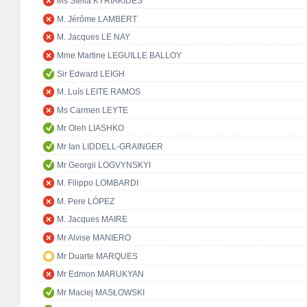
Ms Stella KYRIAKIDES
M. Jérôme LAMBERT
M. Jacques LE NAY
Mme Martine LEGUILLE BALLOY
Sir Edward LEIGH
M. Luís LEITE RAMOS
Ms Carmen LEYTE
Mr Oleh LIASHKO
Mr Ian LIDDELL-GRAINGER
Mr Georgii LOGVYNSKYI
M. Filippo LOMBARDI
M. Pere LÓPEZ
M. Jacques MAIRE
Mr Alvise MANIERO
Mr Duarte MARQUES
Mr Edmon MARUKYAN
Mr Maciej MASŁOWSKI