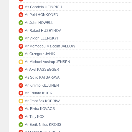
Ms Gabriela HEINRICH
Mr Petri HONKONEN
Mr John HOWELL
Mr Rafael HUSEYNOV
Mr Viktor IELENSKYI
Mr Momodou Malcolm JALLOW
Mr Grzegorz JANIK
Mr Michael Aastrup JENSEN
Mr Axel KASSEGGER
Ms Sofio KATSARAVA
Mr Kimmo KILJUNEN
Mr Eduard KÖCK
Mr František KOPŘIVA
Ms Elvira KOVÁCS
Mr Tiny KOX
Mr Eerik-Niiles KROSS