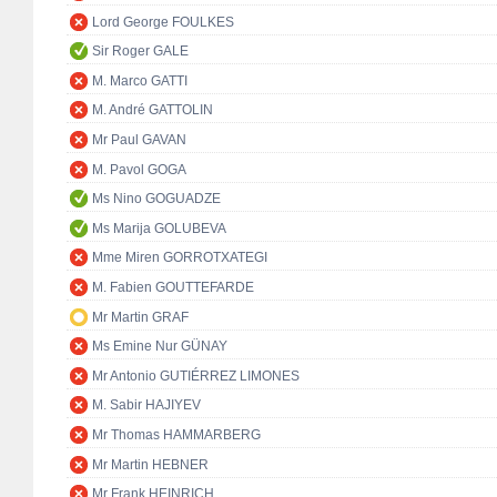
Lord George FOULKES
Sir Roger GALE
M. Marco GATTI
M. André GATTOLIN
Mr Paul GAVAN
M. Pavol GOGA
Ms Nino GOGUADZE
Ms Marija GOLUBEVA
Mme Miren GORROTXATEGI
M. Fabien GOUTTEFARDE
Mr Martin GRAF
Ms Emine Nur GÜNAY
Mr Antonio GUTIÉRREZ LIMONES
M. Sabir HAJIYEV
Mr Thomas HAMMARBERG
Mr Martin HEBNER
Mr Frank HEINRICH