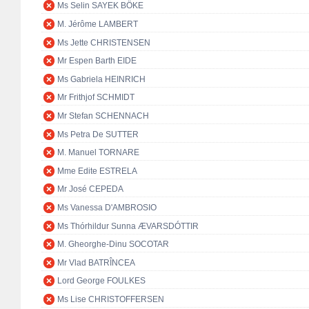
Ms Selin SAYEK BÖKE
M. Jérôme LAMBERT
Ms Jette CHRISTENSEN
Mr Espen Barth EIDE
Ms Gabriela HEINRICH
Mr Frithjof SCHMIDT
Mr Stefan SCHENNACH
Ms Petra De SUTTER
M. Manuel TORNARE
Mme Edite ESTRELA
Mr José CEPEDA
Ms Vanessa D'AMBROSIO
Ms Thórhildur Sunna ÆVARSDÓTTIR
M. Gheorghe-Dinu SOCOTAR
Mr Vlad BATRÎNCEA
Lord George FOULKES
Ms Lise CHRISTOFFERSEN