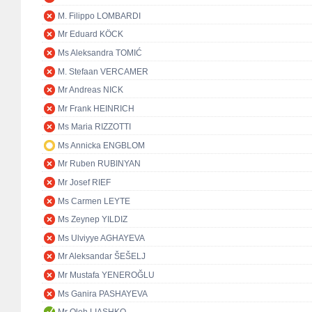
M. Filippo LOMBARDI
Mr Eduard KÖCK
Ms Aleksandra TOMIĆ
M. Stefaan VERCAMER
Mr Andreas NICK
Mr Frank HEINRICH
Ms Maria RIZZOTTI
Ms Annicka ENGBLOM
Mr Ruben RUBINYAN
Mr Josef RIEF
Ms Carmen LEYTE
Ms Zeynep YILDIZ
Ms Ulviyye AGHAYEVA
Mr Aleksandar ŠEŠELJ
Mr Mustafa YENEROĞLU
Ms Ganira PASHAYEVA