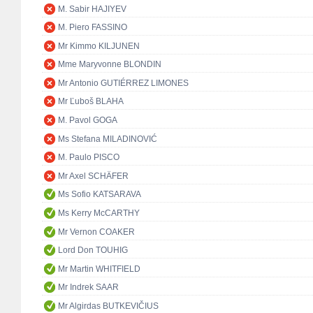
M. Sabir HAJIYEV
M. Piero FASSINO
Mr Kimmo KILJUNEN
Mme Maryvonne BLONDIN
Mr Antonio GUTIÉRREZ LIMONES
Mr Ľuboš BLAHA
M. Pavol GOGA
Ms Stefana MILADINOVIĆ
M. Paulo PISCO
Mr Axel SCHÄFER
Ms Sofio KATSARAVA
Ms Kerry McCARTHY
Mr Vernon COAKER
Lord Don TOUHIG
Mr Martin WHITFIELD
Mr Indrek SAAR
Mr Algirdas BUTKEVIČIUS