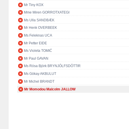
Mr Tiny KOX
Mme Miren GORROTXATEGI
Ms Ulla SANDBÆK
Mr Henk OVERBEEK
Ms Feleknas UCA
Mr Petter EIDE
Ms Violeta TOMIĆ
Mr Paul GAVAN
Ms Rósa Björk BRYNJÓLFSDÓTTIR
Ms Gökay AKBULUT
Mr Michel BRANDT
Mr Momodou Malcolm JALLOW