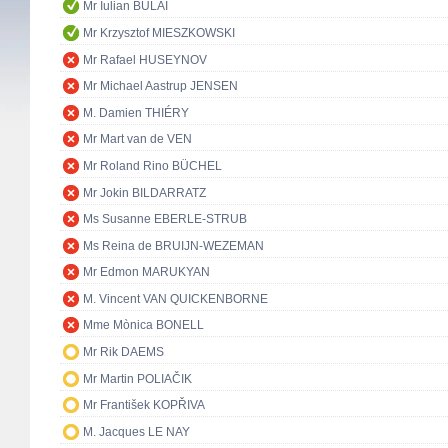
Mr Iulian BULAI
Mr Krzysztof MIESZKOWSKI
Mr Rafael HUSEYNOV
Mr Michael Aastrup JENSEN
M. Damien THIÉRY
Mr Mart van de VEN
Mr Roland Rino BÜCHEL
Mr Jokin BILDARRATZ
Ms Susanne EBERLE-STRUB
Ms Reina de BRUIJN-WEZEMAN
Mr Edmon MARUKYAN
M. Vincent VAN QUICKENBORNE
Mme Mònica BONELL
Mr Rik DAEMS
Mr Martin POLIAČIK
Mr František KOPŘIVA
M. Jacques LE NAY