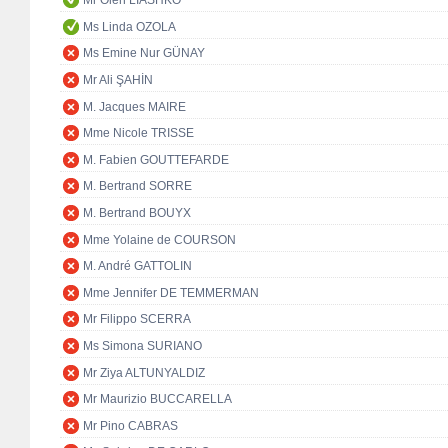
Mr Oleh LIASHKO
Ms Linda OZOLA
Ms Emine Nur GÜNAY
Mr Ali ŞAHİN
M. Jacques MAIRE
Mme Nicole TRISSE
M. Fabien GOUTTEFARDE
M. Bertrand SORRE
M. Bertrand BOUYX
Mme Yolaine de COURSON
M. André GATTOLIN
Mme Jennifer DE TEMMERMAN
Mr Filippo SCERRA
Ms Simona SURIANO
Mr Ziya ALTUNYALDIZ
Mr Maurizio BUCCARELLA
Mr Pino CABRAS