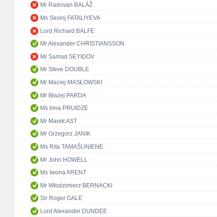
Mr Radovan BALÁŽ
Ms Sevinj FATALIYEVA
Lord Richard BALFE
Mr Alexander CHRISTIANSSON
Mr Samad SEYIDOV
Mr Steve DOUBLE
Mr Maciej MASŁOWSKI
Mr Błażej PARDA
Ms Irina PRUIDZE
Mr Marek AST
Mr Grzegorz JANIK
Ms Rita TAMAŠUNIENĖ
Mr John HOWELL
Ms Iwona ARENT
Mr Włodzimierz BERNACKI
Sir Roger GALE
Lord Alexander DUNDEE