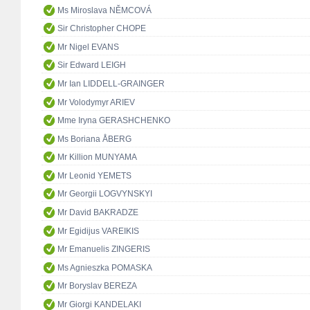
Ms Miroslava NĚMCOVÁ
Sir Christopher CHOPE
Mr Nigel EVANS
Sir Edward LEIGH
Mr Ian LIDDELL-GRAINGER
Mr Volodymyr ARIEV
Mme Iryna GERASHCHENKO
Ms Boriana ÅBERG
Mr Killion MUNYAMA
Mr Leonid YEMETS
Mr Georgii LOGVYNSKYI
Mr David BAKRADZE
Mr Egidijus VAREIKIS
Mr Emanuelis ZINGERIS
Ms Agnieszka POMASKA
Mr Boryslav BEREZA
Mr Giorgi KANDELAKI