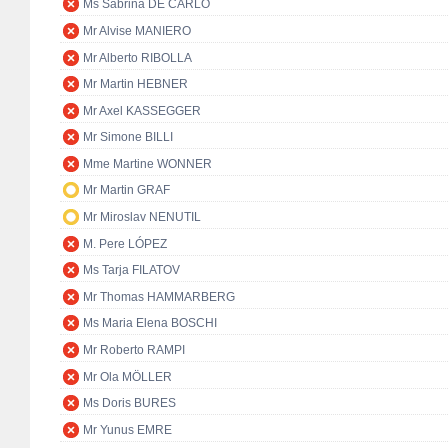
Ms Sabrina DE CARLO
Mr Alvise MANIERO
Mr Alberto RIBOLLA
Mr Martin HEBNER
Mr Axel KASSEGGER
Mr Simone BILLI
Mme Martine WONNER
Mr Martin GRAF
Mr Miroslav NENUTIL
M. Pere LÓPEZ
Ms Tarja FILATOV
Mr Thomas HAMMARBERG
Ms Maria Elena BOSCHI
Mr Roberto RAMPI
Mr Ola MÖLLER
Ms Doris BURES
Mr Yunus EMRE