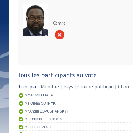
Contre
Tous les participants au vote
Trier par :
Membre
|
Pays
|
Groupe politique
|
Choix
Mme Doris FIALA
Ms Olena SOTNYK
Mr Andrii LOPUSHANSKYI
Mr Eerik-Niiles KROSS
Mr Günter VOGT