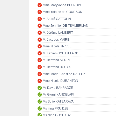
Mme Maryvonne BLONDIN
Mme Yolaine de COURSON
M. André GATTOLIN
Mme Jennifer DE TEMMERMAN
M. Jérôme LAMBERT
M. Jacques MAIRE
Mme Nicole TRISSE
M. Fabien GOUTTEFARDE
M. Bertrand SORRE
M. Bertrand BOUYX
Mme Marie-Christine DALLOZ
Mme Nicole DURANTON
Mr David BAKRADZE
Mr Giorgi KANDELAKI
Ms Sofio KATSARAVA
Ms Irina PRUIDZE
Ms Nino GOGUADZE