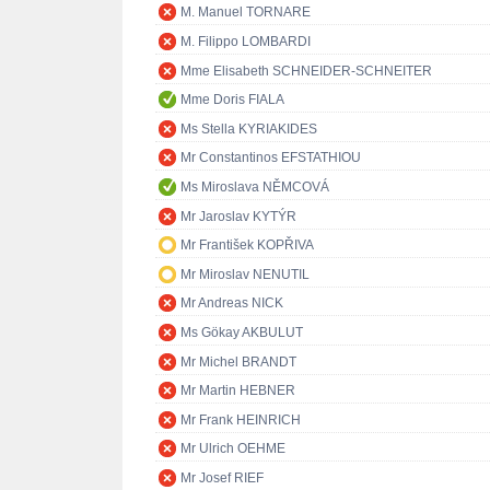
M. Manuel TORNARE
M. Filippo LOMBARDI
Mme Elisabeth SCHNEIDER-SCHNEITER
Mme Doris FIALA
Ms Stella KYRIAKIDES
Mr Constantinos EFSTATHIOU
Ms Miroslava NĚMCOVÁ
Mr Jaroslav KYTÝR
Mr František KOPŘIVA
Mr Miroslav NENUTIL
Mr Andreas NICK
Ms Gökay AKBULUT
Mr Michel BRANDT
Mr Martin HEBNER
Mr Frank HEINRICH
Mr Ulrich OEHME
Mr Josef RIEF