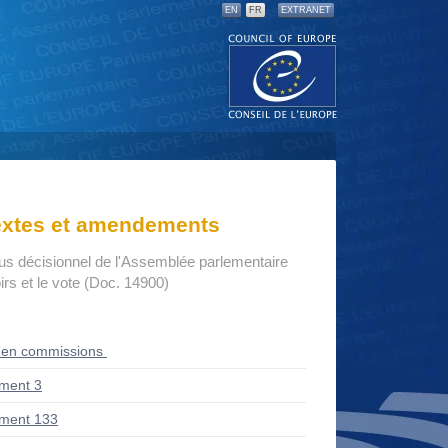
EN
FR
EXTRANET
textes et amendements
us décisionnel de l'Assemblée parlementaire
rs et le vote (Doc. 14900)
 en commissions
ment 3
ment 133