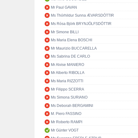
Mr Paul GAVAN
Ms Thórhildur Sunna ÆVARSDÓTTIR
Ms Rósa Björk BRYNJÓLFSDÓTTIR
Mr Simone BILLI
Ms Maria Elena BOSCHI
Mr Maurizio BUCCARELLA
Ms Sabrina DE CARLO
Mr Alvise MANIERO
Mr Alberto RIBOLLA
Ms Maria RIZZOTTI
Mr Filippo SCERRA
Ms Simona SURIANO
Ms Deborah BERGAMINI
M. Piero FASSINO
Mr Roberto RAMPI
Mr Günter VOGT