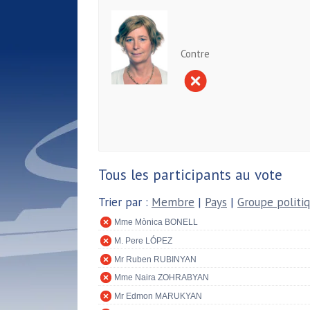
Contre
Tous les participants au vote
Trier par :
Membre
|
Pays
|
Groupe politi
Mme Mònica BONELL
M. Pere LÓPEZ
Mr Ruben RUBINYAN
Mme Naira ZOHRABYAN
Mr Edmon MARUKYAN