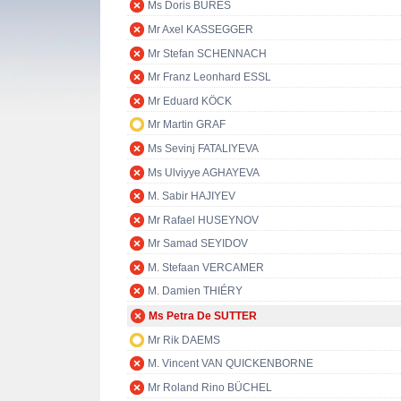
Ms Doris BURES
Mr Axel KASSEGGER
Mr Stefan SCHENNACH
Mr Franz Leonhard ESSL
Mr Eduard KÖCK
Mr Martin GRAF
Ms Sevinj FATALIYEVA
Ms Ulviyye AGHAYEVA
M. Sabir HAJIYEV
Mr Rafael HUSEYNOV
Mr Samad SEYIDOV
M. Stefaan VERCAMER
M. Damien THIÉRY
Ms Petra De SUTTER
Mr Rik DAEMS
M. Vincent VAN QUICKENBORNE
Mr Roland Rino BÜCHEL