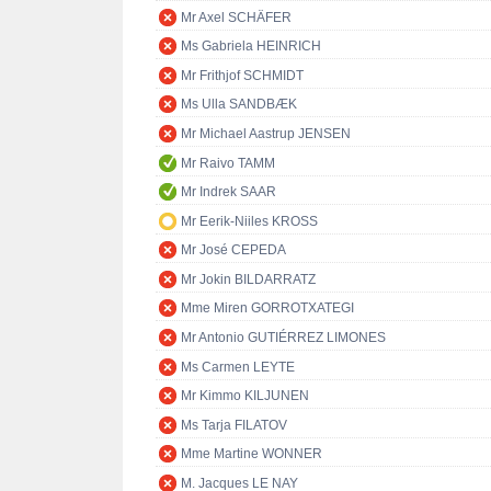
Mr Axel SCHÄFER
Ms Gabriela HEINRICH
Mr Frithjof SCHMIDT
Ms Ulla SANDBÆK
Mr Michael Aastrup JENSEN
Mr Raivo TAMM
Mr Indrek SAAR
Mr Eerik-Niiles KROSS
Mr José CEPEDA
Mr Jokin BILDARRATZ
Mme Miren GORROTXATEGI
Mr Antonio GUTIÉRREZ LIMONES
Ms Carmen LEYTE
Mr Kimmo KILJUNEN
Ms Tarja FILATOV
Mme Martine WONNER
M. Jacques LE NAY