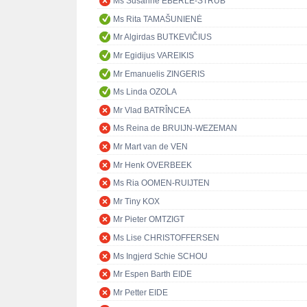
Ms Susanne EBERLE-STRUB
Ms Rita TAMAŠUNIENĖ
Mr Algirdas BUTKEVIČIUS
Mr Egidijus VAREIKIS
Mr Emanuelis ZINGERIS
Ms Linda OZOLA
Mr Vlad BATRÎNCEA
Ms Reina de BRUIJN-WEZEMAN
Mr Mart van de VEN
Mr Henk OVERBEEK
Ms Ria OOMEN-RUIJTEN
Mr Tiny KOX
Mr Pieter OMTZIGT
Ms Lise CHRISTOFFERSEN
Ms Ingjerd Schie SCHOU
Mr Espen Barth EIDE
Mr Petter EIDE