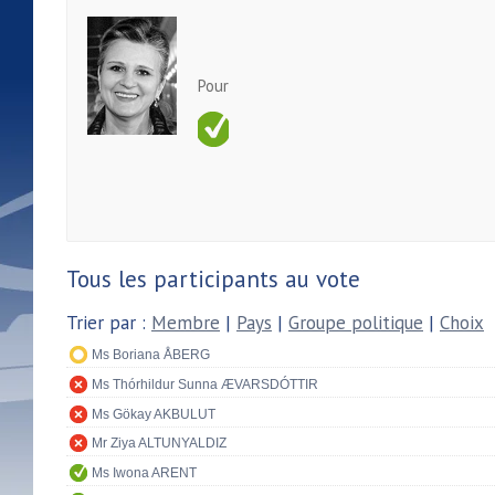
Pour
Tous les participants au vote
Trier par :
Membre
|
Pays
|
Groupe politique
|
Choix
Ms Boriana ÅBERG
Ms Thórhildur Sunna ÆVARSDÓTTIR
Ms Gökay AKBULUT
Mr Ziya ALTUNYALDIZ
Ms Iwona ARENT