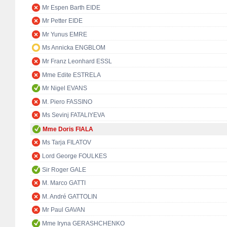
Mr Espen Barth EIDE
Mr Petter EIDE
Mr Yunus EMRE
Ms Annicka ENGBLOM
Mr Franz Leonhard ESSL
Mme Edite ESTRELA
Mr Nigel EVANS
M. Piero FASSINO
Ms Sevinj FATALIYEVA
Mme Doris FIALA
Ms Tarja FILATOV
Lord George FOULKES
Sir Roger GALE
M. Marco GATTI
M. André GATTOLIN
Mr Paul GAVAN
Mme Iryna GERASHCHENKO