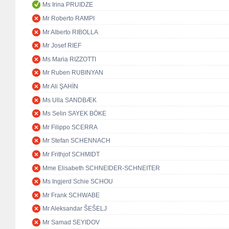
Ms Irina PRUIDZE
Mr Roberto RAMPI
Mr Alberto RIBOLLA
Mr Josef RIEF
Ms Maria RIZZOTTI
Mr Ruben RUBINYAN
Mr Ali ŞAHİN
Ms Ulla SANDBÆK
Ms Selin SAYEK BÖKE
Mr Filippo SCERRA
Mr Stefan SCHENNACH
Mr Frithjof SCHMIDT
Mme Elisabeth SCHNEIDER-SCHNEITER
Ms Ingjerd Schie SCHOU
Mr Frank SCHWABE
Mr Aleksandar ŠEŠELJ
Mr Samad SEYIDOV