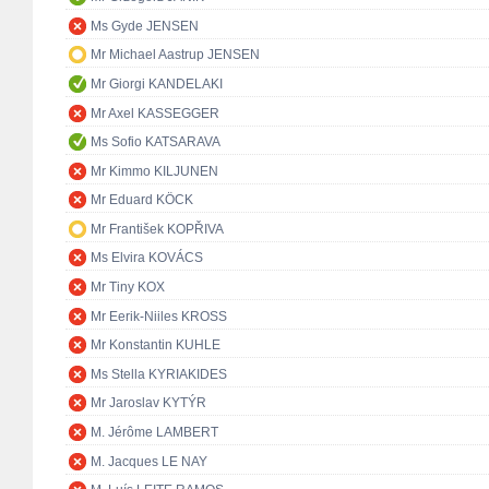
Ms Gyde JENSEN
Mr Michael Aastrup JENSEN
Mr Giorgi KANDELAKI
Mr Axel KASSEGGER
Ms Sofio KATSARAVA
Mr Kimmo KILJUNEN
Mr Eduard KÖCK
Mr František KOPŘIVA
Ms Elvira KOVÁCS
Mr Tiny KOX
Mr Eerik-Niiles KROSS
Mr Konstantin KUHLE
Ms Stella KYRIAKIDES
Mr Jaroslav KYTÝR
M. Jérôme LAMBERT
M. Jacques LE NAY