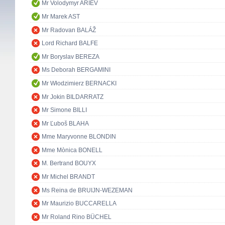
Mr Volodymyr ARIEV
Mr Marek AST
Mr Radovan BALÁŽ
Lord Richard BALFE
Mr Boryslav BEREZA
Ms Deborah BERGAMINI
Mr Włodzimierz BERNACKI
Mr Jokin BILDARRATZ
Mr Simone BILLI
Mr Ľuboš BLAHA
Mme Maryvonne BLONDIN
Mme Mònica BONELL
M. Bertrand BOUYX
Mr Michel BRANDT
Ms Reina de BRUIJN-WEZEMAN
Mr Maurizio BUCCARELLA
Mr Roland Rino BÜCHEL