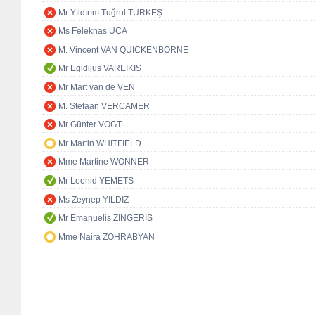
Mr Yıldırım Tuğrul TÜRKEŞ
Ms Feleknas UCA
M. Vincent VAN QUICKENBORNE
Mr Egidijus VAREIKIS
Mr Mart van de VEN
M. Stefaan VERCAMER
Mr Günter VOGT
Mr Martin WHITFIELD
Mme Martine WONNER
Mr Leonid YEMETS
Ms Zeynep YILDIZ
Mr Emanuelis ZINGERIS
Mme Naira ZOHRABYAN