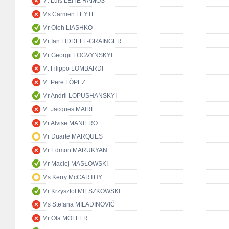
M. Luís LEITE RAMOS
Ms Carmen LEYTE
Mr Oleh LIASHKO
Mr Ian LIDDELL-GRAINGER
Mr Georgii LOGVYNSKYI
M. Filippo LOMBARDI
M. Pere LÓPEZ
Mr Andrii LOPUSHANSKYI
M. Jacques MAIRE
Mr Alvise MANIERO
Mr Duarte MARQUES
Mr Edmon MARUKYAN
Mr Maciej MASŁOWSKI
Ms Kerry McCARTHY
Mr Krzysztof MIESZKOWSKI
Ms Stefana MILADINOVIĆ
Mr Ola MÖLLER