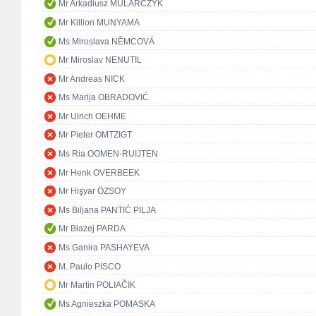
Mr Arkadiusz MULARCZYK
Mr Killion MUNYAMA
Ms Miroslava NĚMCOVÁ
Mr Miroslav NENUTIL
Mr Andreas NICK
Ms Marija OBRADOVIĆ
Mr Ulrich OEHME
Mr Pieter OMTZIGT
Ms Ria OOMEN-RUIJTEN
Mr Henk OVERBEEK
Mr Hişyar ÖZSOY
Ms Biljana PANTIĆ PILJA
Mr Błażej PARDA
Ms Ganira PASHAYEVA
M. Paulo PISCO
Mr Martin POLIAČIK
Ms Agnieszka POMASKA