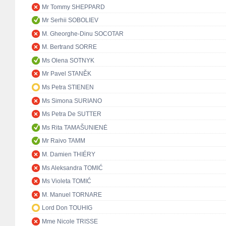
Mr Tommy SHEPPARD
Mr Serhii SOBOLIEV
M. Gheorghe-Dinu SOCOTAR
M. Bertrand SORRE
Ms Olena SOTNYK
Mr Pavel STANĚK
Ms Petra STIENEN
Ms Simona SURIANO
Ms Petra De SUTTER
Ms Rita TAMAŠUNIENĖ
Mr Raivo TAMM
M. Damien THIÉRY
Ms Aleksandra TOMIĆ
Ms Violeta TOMIĆ
M. Manuel TORNARE
Lord Don TOUHIG
Mme Nicole TRISSE