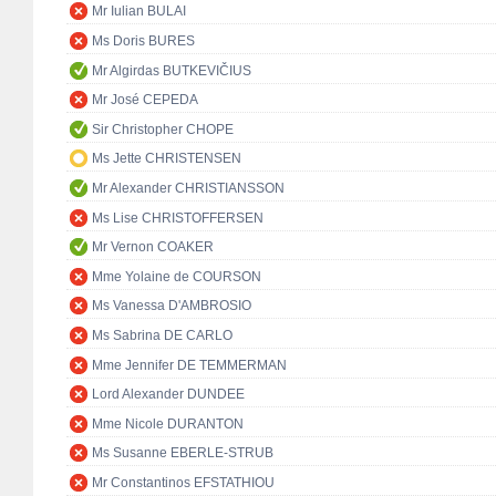
Mr Iulian BULAI
Ms Doris BURES
Mr Algirdas BUTKEVIČIUS
Mr José CEPEDA
Sir Christopher CHOPE
Ms Jette CHRISTENSEN
Mr Alexander CHRISTIANSSON
Ms Lise CHRISTOFFERSEN
Mr Vernon COAKER
Mme Yolaine de COURSON
Ms Vanessa D'AMBROSIO
Ms Sabrina DE CARLO
Mme Jennifer DE TEMMERMAN
Lord Alexander DUNDEE
Mme Nicole DURANTON
Ms Susanne EBERLE-STRUB
Mr Constantinos EFSTATHIOU