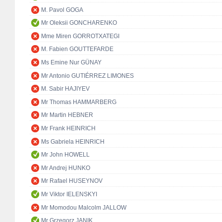
M. Pavol GOGA
Mr Oleksii GONCHARENKO
Mme Miren GORROTXATEGI
M. Fabien GOUTTEFARDE
Ms Emine Nur GÜNAY
Mr Antonio GUTIÉRREZ LIMONES
M. Sabir HAJIYEV
Mr Thomas HAMMARBERG
Mr Martin HEBNER
Mr Frank HEINRICH
Ms Gabriela HEINRICH
Mr John HOWELL
Mr Andrej HUNKO
Mr Rafael HUSEYNOV
Mr Viktor IELENSKYI
Mr Momodou Malcolm JALLOW
Mr Grzegorz JANIK