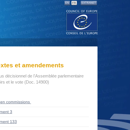
EN
FR
EXTRANET
textes et amendements
us décisionnel de l'Assemblée parlementaire
rs et le vote (Doc. 14900)
 en commissions
ment 3
ment 133