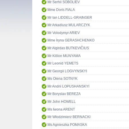
Mr Serhii SOBOLIEV
Mme Doris FIALA
Mr Ian LIDDELL-GRAINGER
Mr Arkadiusz MULARCZYK
Mr Volodymyr ARIEV
Mme Iryna GERASHCHENKO
Mr Algirdas BUTKEVIČIUS
Mr Killion MUNYAMA
Mr Leonid YEMETS
Mr Georgii LOGVYNSKYI
Ms Olena SOTNYK
Mr Andrii LOPUSHANSKYI
Mr Boryslav BEREZA
Mr John HOWELL
Ms Iwona ARENT
Mr Włodzimierz BERNACKI
Ms Agnieszka POMASKA