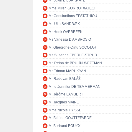
Mr Jokin BILDARRATZ
Mme Miren GORROTXATEGI
Mr Constantinos EFSTATHIOU
Ms Ulla SANDBÆK
Mr Henk OVERBEEK
Ms Vanessa D'AMBROSIO
M. Gheorghe-Dinu SOCOTAR
Ms Susanne EBERLE-STRUB
Ms Reina de BRUIJN-WEZEMAN
Mr Edmon MARUKYAN
Mr Radovan BALÁŽ
Mme Jennifer DE TEMMERMAN
M. Jérôme LAMBERT
M. Jacques MAIRE
Mme Nicole TRISSE
M. Fabien GOUTTEFARDE
M. Bertrand BOUYX