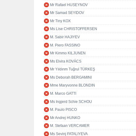
Mr Rafael HUSEYNOV
Mr Samad SEYIDOV
Mr Tiny KOX
Ms Lise CHRISTOFFERSEN
M. Sabir HAJIYEV
M. Piero FASSINO
Mr Kimmo KILJUNEN
Ms Elvira KOVÁCS
Mr Yıldırım Tuğrul TÜRKEŞ
Ms Deborah BERGAMINI
Mme Maryvonne BLONDIN
M. Marco GATTI
Ms Ingjerd Schie SCHOU
M. Paulo PISCO
Mr Andrej HUNKO
M. Stefaan VERCAMER
Ms Sevinj FATALIYEVA