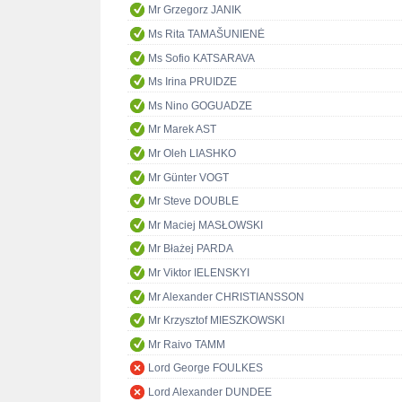
Mr Grzegorz JANIK
Ms Rita TAMAŠUNIENĖ
Ms Sofio KATSARAVA
Ms Irina PRUIDZE
Ms Nino GOGUADZE
Mr Marek AST
Mr Oleh LIASHKO
Mr Günter VOGT
Mr Steve DOUBLE
Mr Maciej MASŁOWSKI
Mr Błażej PARDA
Mr Viktor IELENSKYI
Mr Alexander CHRISTIANSSON
Mr Krzysztof MIESZKOWSKI
Mr Raivo TAMM
Lord George FOULKES
Lord Alexander DUNDEE