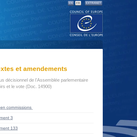
EN
FR
EXTRANET
textes et amendements
us décisionnel de l'Assemblée parlementaire
rs et le vote (Doc. 14900)
 en commissions
ment 3
ment 133