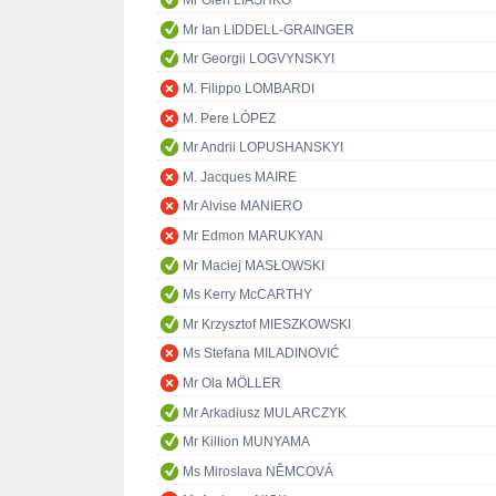
Mr Oleh LIASHKO
Mr Ian LIDDELL-GRAINGER
Mr Georgii LOGVYNSKYI
M. Filippo LOMBARDI
M. Pere LÓPEZ
Mr Andrii LOPUSHANSKYI
M. Jacques MAIRE
Mr Alvise MANIERO
Mr Edmon MARUKYAN
Mr Maciej MASŁOWSKI
Ms Kerry McCARTHY
Mr Krzysztof MIESZKOWSKI
Ms Stefana MILADINOVIĆ
Mr Ola MÖLLER
Mr Arkadiusz MULARCZYK
Mr Killion MUNYAMA
Ms Miroslava NĚMCOVÁ