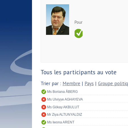
Pour
Tous les participants au vote
Trier par :
Membre
|
Pays
|
Groupe politi
Ms Boriana ÅBERG
Ms Ulviyye AGHAYEVA
Ms Gökay AKBULUT
Mr Ziya ALTUNYALDIZ
Ms Iwona ARENT