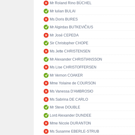
Mr Roland Rino BÜCHEL
Mr Iulian BULAI
Ms Doris BURES
Mr Algirdas BUTKEVIČIUS
Mr José CEPEDA
Sir Christopher CHOPE
Ms Jette CHRISTENSEN
Mr Alexander CHRISTIANSSON
Ms Lise CHRISTOFFERSEN
Mr Vernon COAKER
Mme Yolaine de COURSON
Ms Vanessa D'AMBROSIO
Ms Sabrina DE CARLO
Mr Steve DOUBLE
Lord Alexander DUNDEE
Mme Nicole DURANTON
Ms Susanne EBERLE-STRUB