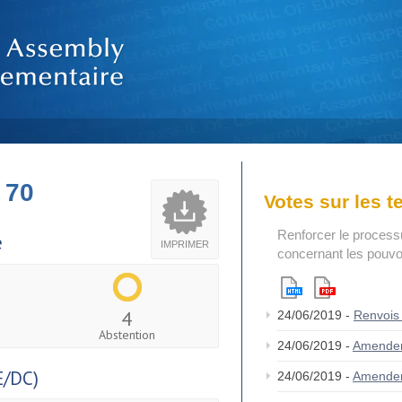
 70
Votes sur les 
Renforcer le process
e
IMPRIMER
concernant les pouvoi
4
24/06/2019 -
Renvois
Abstention
24/06/2019 -
Amende
/DC)
24/06/2019 -
Amende