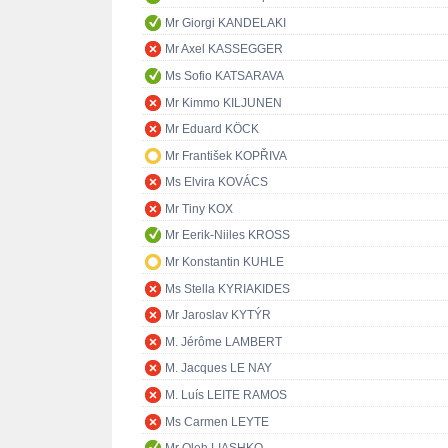
Mr Giorgi KANDELAKI
Mr Axel KASSEGGER
Ms Sofio KATSARAVA
Mr Kimmo KILJUNEN
Mr Eduard KÖCK
Mr František KOPŘIVA
Ms Elvira KOVÁCS
Mr Tiny KOX
Mr Eerik-Niiles KROSS
Mr Konstantin KUHLE
Ms Stella KYRIAKIDES
Mr Jaroslav KYTÝR
M. Jérôme LAMBERT
M. Jacques LE NAY
M. Luís LEITE RAMOS
Ms Carmen LEYTE