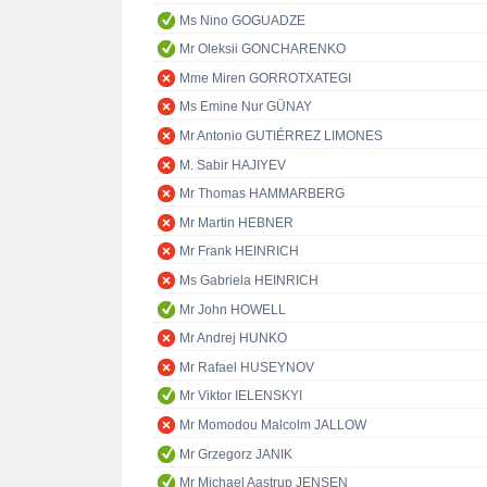
Ms Nino GOGUADZE
Mr Oleksii GONCHARENKO
Mme Miren GORROTXATEGI
Ms Emine Nur GÜNAY
Mr Antonio GUTIÉRREZ LIMONES
M. Sabir HAJIYEV
Mr Thomas HAMMARBERG
Mr Martin HEBNER
Mr Frank HEINRICH
Ms Gabriela HEINRICH
Mr John HOWELL
Mr Andrej HUNKO
Mr Rafael HUSEYNOV
Mr Viktor IELENSKYI
Mr Momodou Malcolm JALLOW
Mr Grzegorz JANIK
Mr Michael Aastrup JENSEN