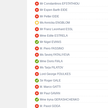
Mr Constantinos EFSTATHIOU
Mr Espen Barth EIDE
Mr Petter EIDE
Ms Annicka ENGBLOM
Mr Franz Leonhard ESSL
Mme Edite ESTRELA
Mr Nigel EVANS
M. Piero FASSINO
Ms Sevinj FATALIYEVA
Mme Doris FIALA
Ms Tarja FILATOV
Lord George FOULKES
Sir Roger GALE
M. Marco GATTI
Mr Paul GAVAN
Mme Iryna GERASHCHENKO
M. Pavol GOGA