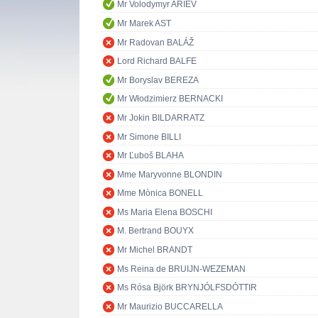
Mr Volodymyr ARIEV
Mr Marek AST
Mr Radovan BALÁŽ
Lord Richard BALFE
Mr Boryslav BEREZA
Mr Włodzimierz BERNACKI
Mr Jokin BILDARRATZ
Mr Simone BILLI
Mr Ľuboš BLAHA
Mme Maryvonne BLONDIN
Mme Mònica BONELL
Ms Maria Elena BOSCHI
M. Bertrand BOUYX
Mr Michel BRANDT
Ms Reina de BRUIJN-WEZEMAN
Ms Rósa Björk BRYNJÓLFSDÓTTIR
Mr Maurizio BUCCARELLA