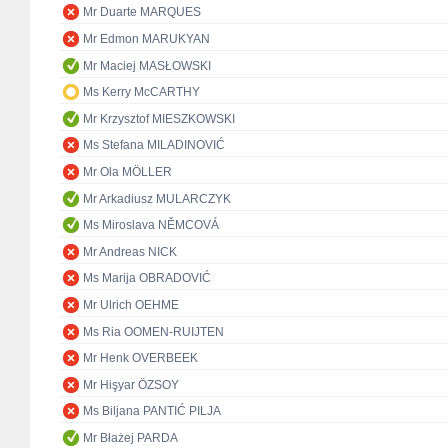
Mr Duarte MARQUES
Mr Edmon MARUKYAN
Mr Maciej MASŁOWSKI
Ms Kerry McCARTHY
Mr Krzysztof MIESZKOWSKI
Ms Stefana MILADINOVIĆ
Mr Ola MÖLLER
Mr Arkadiusz MULARCZYK
Ms Miroslava NĚMCOVÁ
Mr Andreas NICK
Ms Marija OBRADOVIĆ
Mr Ulrich OEHME
Ms Ria OOMEN-RUIJTEN
Mr Henk OVERBEEK
Mr Hişyar ÖZSOY
Ms Biljana PANTIĆ PILJA
Mr Błażej PARDA