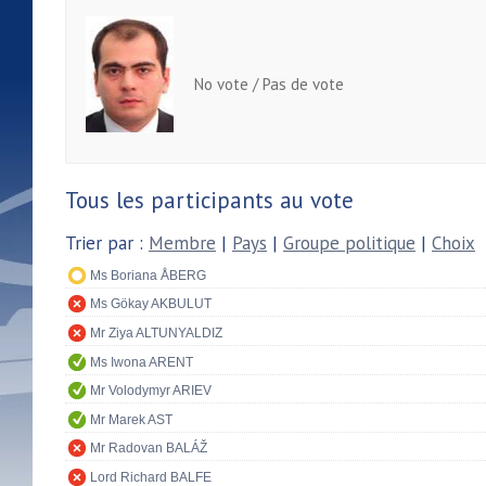
No vote / Pas de vote
Tous les participants au vote
Trier par :
Membre
|
Pays
|
Groupe politique
|
Choix
Ms Boriana ÅBERG
Ms Gökay AKBULUT
Mr Ziya ALTUNYALDIZ
Ms Iwona ARENT
Mr Volodymyr ARIEV
Mr Marek AST
Mr Radovan BALÁŽ
Lord Richard BALFE