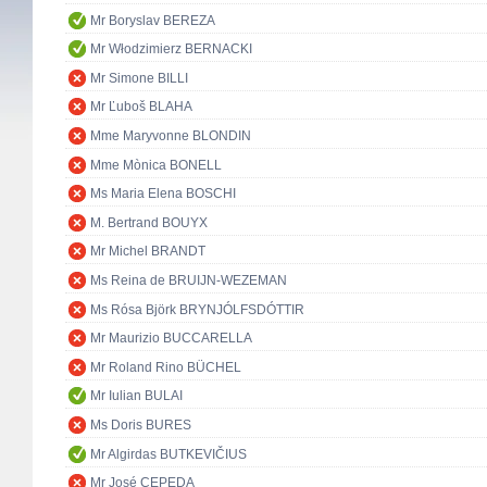
Mr Boryslav BEREZA
Mr Włodzimierz BERNACKI
Mr Simone BILLI
Mr Ľuboš BLAHA
Mme Maryvonne BLONDIN
Mme Mònica BONELL
Ms Maria Elena BOSCHI
M. Bertrand BOUYX
Mr Michel BRANDT
Ms Reina de BRUIJN-WEZEMAN
Ms Rósa Björk BRYNJÓLFSDÓTTIR
Mr Maurizio BUCCARELLA
Mr Roland Rino BÜCHEL
Mr Iulian BULAI
Ms Doris BURES
Mr Algirdas BUTKEVIČIUS
Mr José CEPEDA