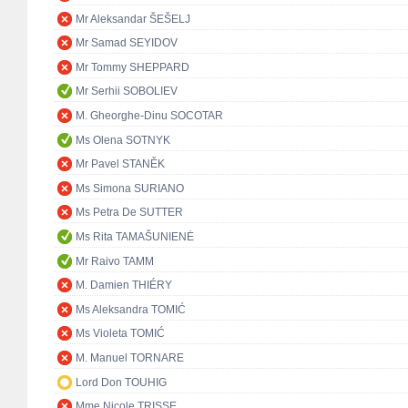
Mr Aleksandar ŠEŠELJ
Mr Samad SEYIDOV
Mr Tommy SHEPPARD
Mr Serhii SOBOLIEV
M. Gheorghe-Dinu SOCOTAR
Ms Olena SOTNYK
Mr Pavel STANĚK
Ms Simona SURIANO
Ms Petra De SUTTER
Ms Rita TAMAŠUNIENĖ
Mr Raivo TAMM
M. Damien THIÉRY
Ms Aleksandra TOMIĆ
Ms Violeta TOMIĆ
M. Manuel TORNARE
Lord Don TOUHIG
Mme Nicole TRISSE