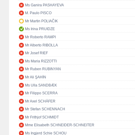
Ms Ganira PASHAYEVA
M. Paulo PISCO
Mr Martin POLIAČIK
Ms Irina PRUIDZE
Mr Roberto RAMPI
Mr Alberto RIBOLLA
Mr Josef RIEF
Ms Maria RIZZOTTI
Mr Ruben RUBINYAN
Mr Ali ŞAHİN
Ms Ulla SANDBÆK
Mr Filippo SCERRA
Mr Axel SCHÄFER
Mr Stefan SCHENNACH
Mr Frithjof SCHMIDT
Mme Elisabeth SCHNEIDER-SCHNEITER
Ms Ingjerd Schie SCHOU