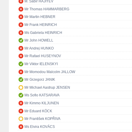
M. Sabir HAJIYEV
Mr Thomas HAMMARBERG
Mr Martin HEBNER
Mr Frank HEINRICH
Ms Gabriela HEINRICH
Mr John HOWELL
Mr Andrej HUNKO
Mr Rafael HUSEYNOV
Mr Viktor IELENSKYI
Mr Momodou Malcolm JALLOW
Mr Grzegorz JANIK
Mr Michael Aastrup JENSEN
Ms Sofio KATSARAVA
Mr Kimmo KILJUNEN
Mr Eduard KÖCK
Mr František KOPŘIVA
Ms Elvira KOVÁCS