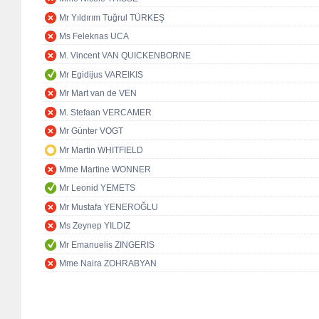
Mr Yıldırım Tuğrul TÜRKEŞ
Ms Feleknas UCA
M. Vincent VAN QUICKENBORNE
Mr Egidijus VAREIKIS
Mr Mart van de VEN
M. Stefaan VERCAMER
Mr Günter VOGT
Mr Martin WHITFIELD
Mme Martine WONNER
Mr Leonid YEMETS
Mr Mustafa YENEROĞLU
Ms Zeynep YILDIZ
Mr Emanuelis ZINGERIS
Mme Naira ZOHRABYAN