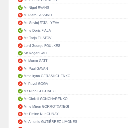
Mme Edite ESTRELA
Mr Nigel EVANS
M. Piero FASSINO
Ms Sevinj FATALIYEVA
Mme Doris FIALA
Ms Tarja FILATOV
Lord George FOULKES
Sir Roger GALE
M. Marco GATTI
Mr Paul GAVAN
Mme Iryna GERASHCHENKO
M. Pavol GOGA
Ms Nino GOGUADZE
Mr Oleksii GONCHARENKO
Mme Miren GORROTXATEGI
Ms Emine Nur GÜNAY
Mr Antonio GUTIÉRREZ LIMONES