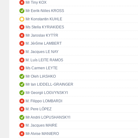
Mr Tiny KOX
Mr Eerik-Niiles KROSS
Mr Konstantin KUHLE
Ms Stella KYRIAKIDES
Mr Jaroslav KYTÝR
M. Jérôme LAMBERT
M. Jacques LE NAY
M. Luís LEITE RAMOS
Ms Carmen LEYTE
Mr Oleh LIASHKO
Mr Ian LIDDELL-GRAINGER
Mr Georgii LOGVYNSKYI
M. Filippo LOMBARDI
M. Pere LÓPEZ
Mr Andrii LOPUSHANSKYI
M. Jacques MAIRE
Mr Alvise MANIERO