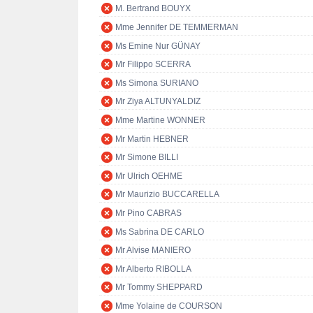
M. Bertrand BOUYX
Mme Jennifer DE TEMMERMAN
Ms Emine Nur GÜNAY
Mr Filippo SCERRA
Ms Simona SURIANO
Mr Ziya ALTUNYALDIZ
Mme Martine WONNER
Mr Martin HEBNER
Mr Simone BILLI
Mr Ulrich OEHME
Mr Maurizio BUCCARELLA
Mr Pino CABRAS
Ms Sabrina DE CARLO
Mr Alvise MANIERO
Mr Alberto RIBOLLA
Mr Tommy SHEPPARD
Mme Yolaine de COURSON