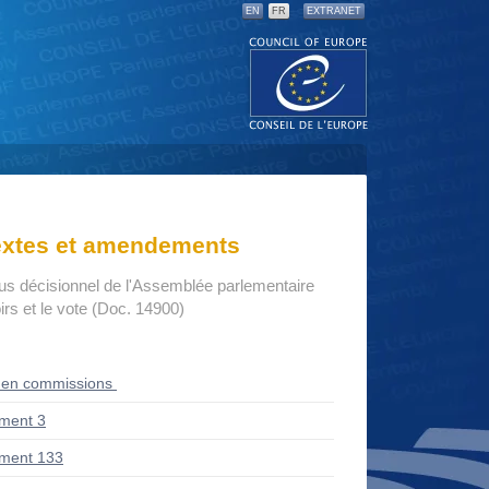
EN
FR
EXTRANET
textes et amendements
us décisionnel de l'Assemblée parlementaire
rs et le vote (Doc. 14900)
 en commissions
ment 3
ment 133