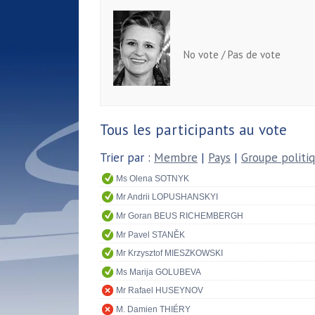
No vote / Pas de vote
Tous les participants au vote
Trier par :
Membre
|
Pays
|
Groupe politi
Ms Olena SOTNYK
Mr Andrii LOPUSHANSKYI
Mr Goran BEUS RICHEMBERGH
Mr Pavel STANĚK
Mr Krzysztof MIESZKOWSKI
Ms Marija GOLUBEVA
Mr Rafael HUSEYNOV
M. Damien THIÉRY