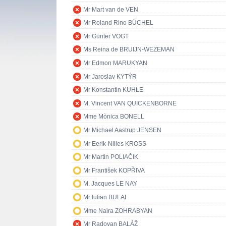
Mr Mart van de VEN
Mr Roland Rino BÜCHEL
Mr Günter VOGT
Ms Reina de BRUIJN-WEZEMAN
Mr Edmon MARUKYAN
Mr Jaroslav KYTÝR
Mr Konstantin KUHLE
M. Vincent VAN QUICKENBORNE
Mme Mònica BONELL
Mr Michael Aastrup JENSEN
Mr Eerik-Niiles KROSS
Mr Martin POLIAČIK
Mr František KOPŘIVA
M. Jacques LE NAY
Mr Iulian BULAI
Mme Naira ZOHRABYAN
Mr Radovan BALÁŽ