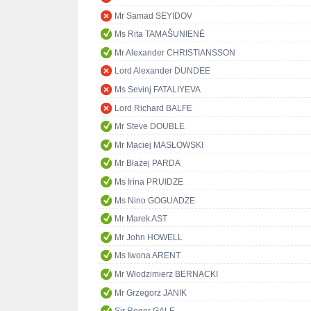
Mr Samad SEYIDOV
Ms Rita TAMAŠUNIENĖ
Mr Alexander CHRISTIANSSON
Lord Alexander DUNDEE
Ms Sevinj FATALIYEVA
Lord Richard BALFE
Mr Steve DOUBLE
Mr Maciej MASŁOWSKI
Mr Błażej PARDA
Ms Irina PRUIDZE
Ms Nino GOGUADZE
Mr Marek AST
Mr John HOWELL
Ms Iwona ARENT
Mr Włodzimierz BERNACKI
Mr Grzegorz JANIK