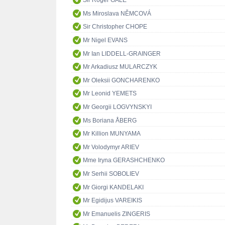
Sir Roger GALE
Ms Miroslava NĚMCOVÁ
Sir Christopher CHOPE
Mr Nigel EVANS
Mr Ian LIDDELL-GRAINGER
Mr Arkadiusz MULARCZYK
Mr Oleksii GONCHARENKO
Mr Leonid YEMETS
Mr Georgii LOGVYNSKYI
Ms Boriana ÅBERG
Mr Killion MUNYAMA
Mr Volodymyr ARIEV
Mme Iryna GERASHCHENKO
Mr Serhii SOBOLIEV
Mr Giorgi KANDELAKI
Mr Egidijus VAREIKIS
Mr Emanuelis ZINGERIS