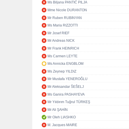
Ms Biljana PANTIĆ PILJA
Mme Nicole DURANTON
Mr Ruben RUBINYAN
Ms Maria RIZZOTTI
Mr Josef RIEF
Mr Andreas NICK
Mr Frank HEINRICH
Ms Carmen LEYTE
Ms Annicka ENGBLOM
Ms Zeynep YILDIZ
Mr Mustafa YENEROĞLU
Mr Aleksandar ŠEŠELJ
Ms Ganira PASHAYEVA
Mr Yıldırım Tuğrul TÜRKEŞ
Mr Ali ŞAHİN
Mr Oleh LIASHKO
M. Jacques MAIRE