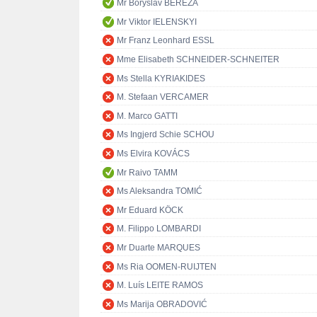
Mr Boryslav BEREZA
Mr Viktor IELENSKYI
Mr Franz Leonhard ESSL
Mme Elisabeth SCHNEIDER-SCHNEITER
Ms Stella KYRIAKIDES
M. Stefaan VERCAMER
M. Marco GATTI
Ms Ingjerd Schie SCHOU
Ms Elvira KOVÁCS
Mr Raivo TAMM
Ms Aleksandra TOMIĆ
Mr Eduard KÖCK
M. Filippo LOMBARDI
Mr Duarte MARQUES
Ms Ria OOMEN-RUIJTEN
M. Luís LEITE RAMOS
Ms Marija OBRADOVIĆ