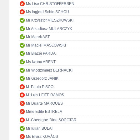
Ms Lise CHRISTOFFERSEN
Ms Ingjerd Schie SCHOU
Mr Krzysztof MIESZKOWSKI
Mr Arkadiusz MULARCZYK
Mr Marek AST
Mr Maciej MASŁOWSKI
Mr Błażej PARDA
Ms Iwona ARENT
Mr Włodzimierz BERNACKI
Mr Grzegorz JANIK
M. Paulo PISCO
M. Luís LEITE RAMOS
Mr Duarte MARQUES
Mme Edite ESTRELA
M. Gheorghe-Dinu SOCOTAR
Mr Iulian BULAI
Ms Elvira KOVÁCS