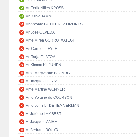
Mr Eerik-Niiles KROSS
Mr Raivo TAMM
Mr Antonio GUTIÉRREZ LIMONES
Mr José CEPEDA
Mme Miren GORROTXATEGI
Ms Carmen LEYTE
Ms Tarja FILATOV
Mr Kimmo KILJUNEN
Mme Maryvonne BLONDIN
M. Jacques LE NAY
Mme Martine WONNER
Mme Yolaine de COURSON
Mme Jennifer DE TEMMERMAN
M. Jérôme LAMBERT
M. Jacques MAIRE
M. Bertrand BOUYX