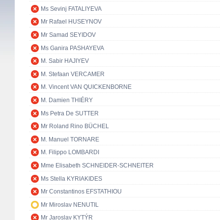
Ms Sevinj FATALIYEVA
Mr Rafael HUSEYNOV
Mr Samad SEYIDOV
Ms Ganira PASHAYEVA
M. Sabir HAJIYEV
M. Stefaan VERCAMER
M. Vincent VAN QUICKENBORNE
M. Damien THIÉRY
Ms Petra De SUTTER
Mr Roland Rino BÜCHEL
M. Manuel TORNARE
M. Filippo LOMBARDI
Mme Elisabeth SCHNEIDER-SCHNEITER
Ms Stella KYRIAKIDES
Mr Constantinos EFSTATHIOU
Mr Miroslav NENUTIL
Mr Jaroslav KYTÝR