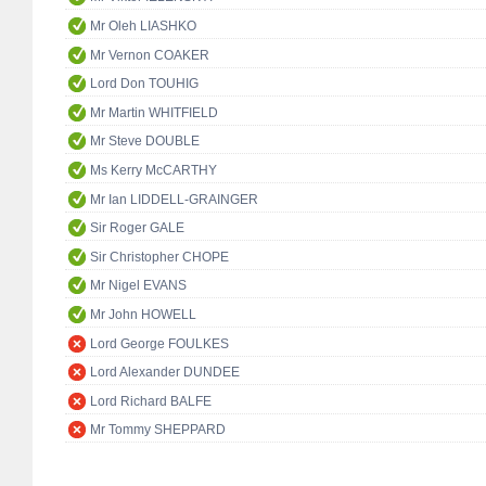
Mr Oleh LIASHKO
Mr Vernon COAKER
Lord Don TOUHIG
Mr Martin WHITFIELD
Mr Steve DOUBLE
Ms Kerry McCARTHY
Mr Ian LIDDELL-GRAINGER
Sir Roger GALE
Sir Christopher CHOPE
Mr Nigel EVANS
Mr John HOWELL
Lord George FOULKES
Lord Alexander DUNDEE
Lord Richard BALFE
Mr Tommy SHEPPARD