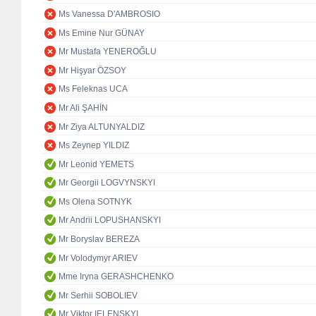
Ms Vanessa D'AMBROSIO
Ms Emine Nur GÜNAY
Mr Mustafa YENEROĞLU
Mr Hişyar ÖZSOY
Ms Feleknas UCA
Mr Ali ŞAHİN
Mr Ziya ALTUNYALDIZ
Ms Zeynep YILDIZ
Mr Leonid YEMETS
Mr Georgii LOGVYNSKYI
Ms Olena SOTNYK
Mr Andrii LOPUSHANSKYI
Mr Boryslav BEREZA
Mr Volodymyr ARIEV
Mme Iryna GERASHCHENKO
Mr Serhii SOBOLIEV
Mr Viktor IELENSKYI