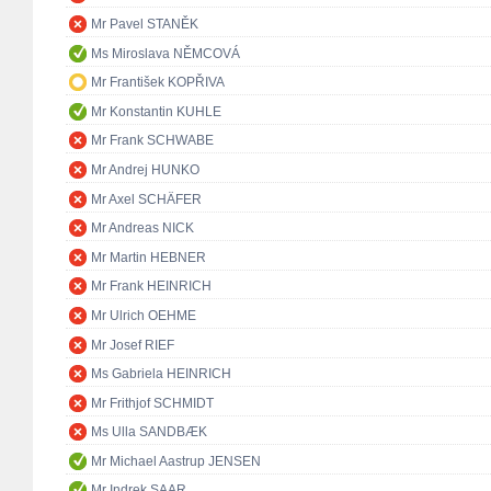
Mr Pavel STANĚK
Ms Miroslava NĚMCOVÁ
Mr František KOPŘIVA
Mr Konstantin KUHLE
Mr Frank SCHWABE
Mr Andrej HUNKO
Mr Axel SCHÄFER
Mr Andreas NICK
Mr Martin HEBNER
Mr Frank HEINRICH
Mr Ulrich OEHME
Mr Josef RIEF
Ms Gabriela HEINRICH
Mr Frithjof SCHMIDT
Ms Ulla SANDBÆK
Mr Michael Aastrup JENSEN
Mr Indrek SAAR