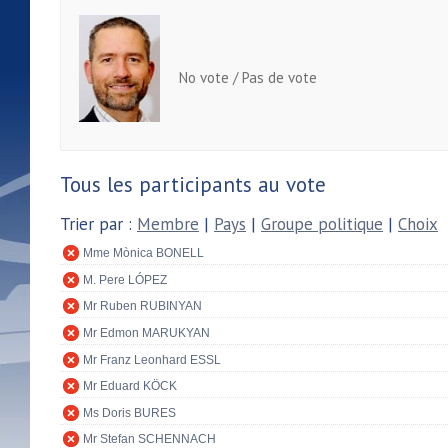
No vote / Pas de vote
Tous les participants au vote
Trier par :
Membre
|
Pays
|
Groupe politique
|
Choix
Mme Mònica BONELL
M. Pere LÓPEZ
Mr Ruben RUBINYAN
Mr Edmon MARUKYAN
Mr Franz Leonhard ESSL
Mr Eduard KÖCK
Ms Doris BURES
Mr Stefan SCHENNACH