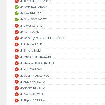
Mme Nicole DURANTON
Ms Sofio KATSARAVA
Ms Irina PRUIDZE
Ms Nino GOGUADZE
Mr Davor Ivo STIER
Mr Paul GAVAN
Ms Rósa Björk BRYNJÓLFSDÓTTIR
Mr Roberto RAMPI
Mr Simone BILLI
Ms Maria Elena BOSCHI
Mr Maurizio BUCCARELLA
Mr Pino CABRAS
Ms Sabrina DE CARLO
Mr Alvise MANIERO
Mr Alberto RIBOLLA
Ms Maria RIZZOTTI
Mr Filippo SCERRA