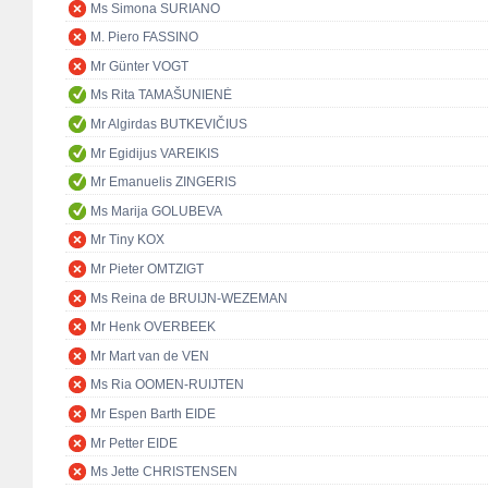
Ms Simona SURIANO
M. Piero FASSINO
Mr Günter VOGT
Ms Rita TAMAŠUNIENĖ
Mr Algirdas BUTKEVIČIUS
Mr Egidijus VAREIKIS
Mr Emanuelis ZINGERIS
Ms Marija GOLUBEVA
Mr Tiny KOX
Mr Pieter OMTZIGT
Ms Reina de BRUIJN-WEZEMAN
Mr Henk OVERBEEK
Mr Mart van de VEN
Ms Ria OOMEN-RUIJTEN
Mr Espen Barth EIDE
Mr Petter EIDE
Ms Jette CHRISTENSEN