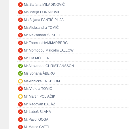
Ms Stefana MILADINOVIĆ
Ms Marija OBRADOVIĆ
Ms Biljana PANTIĆ PILJA
Ms Aleksandra TOMIĆ
Mr Aleksandar ŠEŠELJ
Mr Thomas HAMMARBERG
Mr Momodou Malcolm JALLOW
Mr Ola MÖLLER
Mr Alexander CHRISTIANSSON
Ms Boriana ÅBERG
Ms Annicka ENGBLOM
Ms Violeta TOMIĆ
Mr Martin POLIAČIK
Mr Radovan BALÁŽ
Mr Ľuboš BLAHA
M. Pavol GOGA
M. Marco GATTI